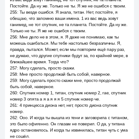
Постойте. Да ну же. Только не ты. Я же не ошибся с твоим.
255
:
Ты везде ошибся. Я знала, титан. Нет, постойте, я
обещаю, что запомню ваши имена. 1 из вас ведь зовут
ганимед, не тот спутник, не та планета. Постойте. Да ну же.
Только не ты. Я же не ошибся с твоим.
256
:
Мне дело не в этом, я. Я даже не понимаю, как ты
можешь ошибаться. Мы тебе настолько безразличны. Я,
правда, пытался. Может, если мы повторим ещё пару раз,
не думаю, что другие спутники будут за, по крайней мере, в
ближайшее время. Тогда что?
257
:
Могу сделать, просто скажи.
258
:
Мне просто продолжай быть собой, наверное.
259
:
Могу сделать просто скажи мне, просто продолжай
быть собой, наверное.
260
:
Спутник номер 1, титан, спутник номер 2, rae, спутник
номер 3 опята а я а я я я 5 спутник номер че.
261
:
4 принцесса диона нет, нет, просто диона спутник
номер.
262
:
Ооо. И когда ты вышла из тени и заговорила с титаном,
это было офигенно. Он глазам не поверил. О да, у титана
ядро остановилось. И когда ты извинилась, титан чуть с ума
не сошёл.