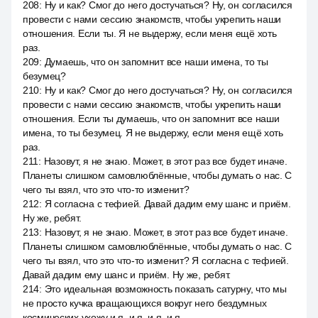
208
:
Ну и как? Смог до него достучаться? Ну, он согласился
провести с нами сессию знакомств, чтобы укрепить наши
отношения. Если ты. Я не выдержу, если меня ещё хоть
раз.
209
:
Думаешь, что он запомнит все наши имена, то ты
безумец?
210
:
Ну и как? Смог до него достучаться? Ну, он согласился
провести с нами сессию знакомств, чтобы укрепить наши
отношения. Если ты думаешь, что он запомнит все наши
имена, то ты безумец. Я не выдержу, если меня ещё хоть
раз.
211
:
Назовут, я не знаю. Может, в этот раз все будет иначе.
Планеты слишком самовлюблённые, чтобы думать о нас. С
чего ты взял, что это что-то изменит?
212
:
Я согласна с тефией. Давай дадим ему шанс и приём.
Ну же, ребят.
213
:
Назовут, я не знаю. Может, в этот раз все будет иначе.
Планеты слишком самовлюблённые, чтобы думать о нас. С
чего ты взял, что это что-то изменит? Я согласна с тефией.
Давай дадим ему шанс и приём. Ну же, ребят.
214
:
Это идеальная возможность показать сатурну, что мы
не просто кучка вращающихся вокруг него бездумных
космических ухожу и я, и я, и я, и я.