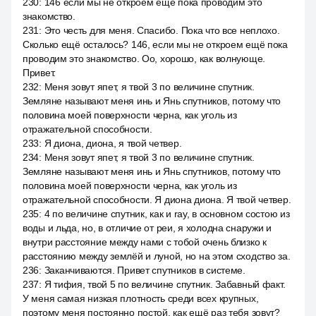
230
:
146 если мы не откроем ещё пока проводим это
знакомство.
231
:
Это честь для меня. Спасибо. Пока что все неплохо.
Сколько ещё осталось? 146, если мы не откроем ещё пока
проводим это знакомство. Оо, хорошо, как волнующе.
Привет.
232
:
Меня зовут япет, я твой 3 по величине спутник.
Земляне называют меня инь и Янь спутников, потому что
половина моей поверхности черна, как уголь из
отражательной способности.
233
:
Я диона, диона, я твой четвер.
234
:
Меня зовут япет, я твой 3 по величине спутник.
Земляне называют меня инь и Янь спутников, потому что
половина моей поверхности черна, как уголь из
отражательной способности. Я диона диона. Я твой четвер.
235
:
4 по величине спутник, как и ray, в основном состою из
воды и льда, но, в отличие от реи, я холодна снаружи и
внутри расстояние между нами с тобой очень близко к
расстоянию между землёй и луной, но на этом сходство за.
236
:
Заканчиваются. Привет спутников в системе.
237
:
Я тифия, твой 5 по величине спутник. Забавный факт.
У меня самая низкая плотность среди всех крупных,
поэтому меня постоянно постой, как ещё раз тебя зовут?