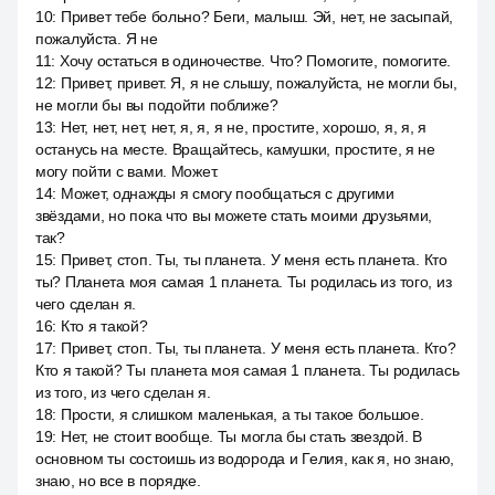
10
:
Привет тебе больно? Беги, малыш. Эй, нет, не засыпай,
пожалуйста. Я не
11
:
Хочу остаться в одиночестве. Что? Помогите, помогите.
12
:
Привет, привет. Я, я не слышу, пожалуйста, не могли бы,
не могли бы вы подойти поближе?
13
:
Нет, нет, нет, нет, я, я, я не, простите, хорошо, я, я, я
останусь на месте. Вращайтесь, камушки, простите, я не
могу пойти с вами. Может.
14
:
Может, однажды я смогу пообщаться с другими
звёздами, но пока что вы можете стать моими друзьями,
так?
15
:
Привет, стоп. Ты, ты планета. У меня есть планета. Кто
ты? Планета моя самая 1 планета. Ты родилась из того, из
чего сделан я.
16
:
Кто я такой?
17
:
Привет, стоп. Ты, ты планета. У меня есть планета. Кто?
Кто я такой? Ты планета моя самая 1 планета. Ты родилась
из того, из чего сделан я.
18
:
Прости, я слишком маленькая, а ты такое большое.
19
:
Нет, не стоит вообще. Ты могла бы стать звездой. В
основном ты состоишь из водорода и Гелия, как я, но знаю,
знаю, но все в порядке.