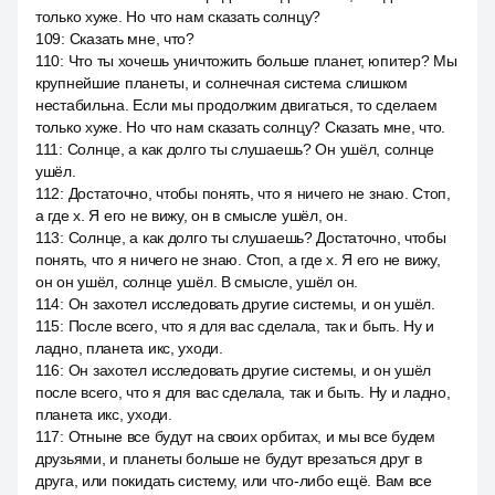
только хуже. Но что нам сказать солнцу?
109
:
Сказать мне, что?
110
:
Что ты хочешь уничтожить больше планет, юпитер? Мы
крупнейшие планеты, и солнечная система слишком
нестабильна. Если мы продолжим двигаться, то сделаем
только хуже. Но что нам сказать солнцу? Сказать мне, что.
111
:
Солнце, а как долго ты слушаешь? Он ушёл, солнце
ушёл.
112
:
Достаточно, чтобы понять, что я ничего не знаю. Стоп,
а где x. Я его не вижу, он в смысле ушёл, он.
113
:
Солнце, а как долго ты слушаешь? Достаточно, чтобы
понять, что я ничего не знаю. Стоп, а где x. Я его не вижу,
он он ушёл, солнце ушёл. В смысле, ушёл он.
114
:
Он захотел исследовать другие системы, и он ушёл.
115
:
После всего, что я для вас сделала, так и быть. Ну и
ладно, планета икс, уходи.
116
:
Он захотел исследовать другие системы, и он ушёл
после всего, что я для вас сделала, так и быть. Ну и ладно,
планета икс, уходи.
117
:
Отныне все будут на своих орбитах, и мы все будем
друзьями, и планеты больше не будут врезаться друг в
друга, или покидать систему, или что-либо ещё. Вам все