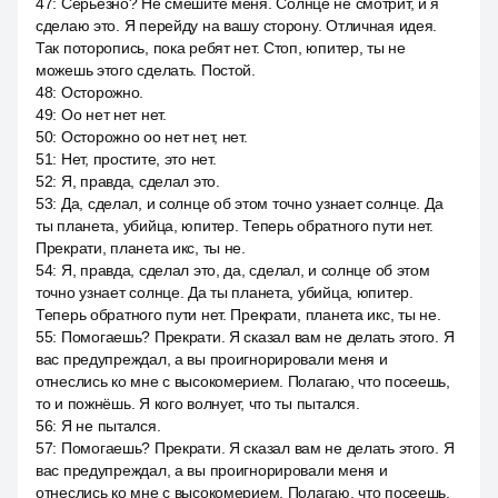
47
:
Серьёзно? Не смешите меня. Солнце не смотрит, и я
сделаю это. Я перейду на вашу сторону. Отличная идея.
Так поторопись, пока ребят нет. Стоп, юпитер, ты не
можешь этого сделать. Постой.
48
:
Осторожно.
49
:
Оо нет нет нет.
50
:
Осторожно оо нет нет, нет.
51
:
Нет, простите, это нет.
52
:
Я, правда, сделал это.
53
:
Да, сделал, и солнце об этом точно узнает солнце. Да
ты планета, убийца, юпитер. Теперь обратного пути нет.
Прекрати, планета икс, ты не.
54
:
Я, правда, сделал это, да, сделал, и солнце об этом
точно узнает солнце. Да ты планета, убийца, юпитер.
Теперь обратного пути нет. Прекрати, планета икс, ты не.
55
:
Помогаешь? Прекрати. Я сказал вам не делать этого. Я
вас предупреждал, а вы проигнорировали меня и
отнеслись ко мне с высокомерием. Полагаю, что посеешь,
то и пожнёшь. Я кого волнует, что ты пытался.
56
:
Я не пытался.
57
:
Помогаешь? Прекрати. Я сказал вам не делать этого. Я
вас предупреждал, а вы проигнорировали меня и
отнеслись ко мне с высокомерием. Полагаю, что посеешь,