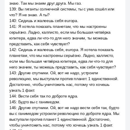
знаю. Так мы знаем друг друга. Мы газ.
139
:
Вы гиганты солнечной системы, ты с ума сошёл или
что? Я не знаю. А ты?
140
:
Сидишь и жалеешь себя europa.
141
:
Я хотела показать планетам, что мы настроены
серьёзно. Ладно, каллисто, если мы большая четвёрка
юпитера, едва ли что-то для него значим, ты можешь
представить, как себя чувствует?
142
:
Сидишь и жалеешь себя, europa. Я хотела показать
планетам, что мы настроены серьёзно. Ладно, каллисто,
если мы большая четвёрка юпитера, едва ли что-то для
него значим, ты можешь представить, как себя чувствует?
143
:
Другие спутники. Ой, вот не надо, устроили
революцию, мы выступали против планет. 1 единственной.
Достаточно, чтобы уничтожить нас, потому что хочешь
узнать 1 факт.
144
:
Вести себя так по доброте ядра.
145
:
Будто вы с ганимедом.
146
:
Другие спутники. Ой, вот не надо вести себя так, будто
вы с ганимедом устроили революцию по доброте ядра. Мы
выступали против планет 1 единственной. Достаточно,
чтобы уничтожить нас, потому что хочешь узнать 1 факт.