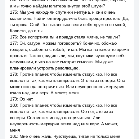
а мы точно найдём юпитера внутри этой штуки?
175
:
Мы уже находили спутники нептуна, и они очень
маленькие. Найти юпитер должно быть проще простого. Да,
ты права. Стой. Ты пытаешься вести себя дружно со мной,
Калиста, да и ты.
176
:
Все испортила ты и правда стала мягче, не так ли?
177
:
Эй, сатурн, можем поговорить? Конечно, обожаю
говорить, особенно с тобой, титан. Мы же на какое-то время
пропали. Так вот, видишь ли, мы, спутники, чувствуем себя
ненужными, и что на нас смотрят свысока. Мы даже
планировали устроить революцию.
178
:
Против планет, чтобы изменить статус кво. Но все
вышло не так, как мы планировали. Это из за венеры. Она
может иногда погорячиться. Или неуверенность меркурия
взяла над ним верх. А может, меня
179
:
Оо нет.
180
:
Против планет, чтобы изменить статус кво. Но все
вышло не так, как мы планировали. Оо нет, это из за
венеры. Она может иногда погорячиться. Или
неуверенность меркурия взяла над ним верх. А может,
меня
181
:
Мне очень жаль. Чувствуешь, титан не только меня.