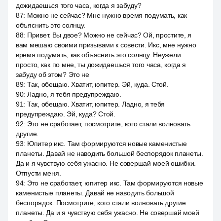
дожидаешься того часа, когда я забуду?
87
:
Можно не сейчас? Мне нужно время подумать, как
объяснить это солнцу.
88
:
Привет. Вы двое? Можно не сейчас? Ой, простите, я
вам мешаю своими призывами к совести. Икс, мне нужно
время подумать, как объяснить это солнцу. Неужели
просто, как по мне, ты дожидаешься того часа, когда я
забуду об этом? Это не
89
:
Так, обещаю. Хватит, юпитер. Эй, куда. Стой.
90
:
Ладно, я тебя предупреждаю.
91
:
Так, обещаю. Хватит, юпитер. Ладно, я тебя
предупреждаю. Эй, куда? Стой.
92
:
Это не сработает, посмотрите, кого стали волновать
другие.
93
:
Юпитер икс. Там формируются новые каменистые
планеты. Давай не наводить большой беспорядок планеты.
Да и я чувствую себя ужасно. Не совершай моей ошибки.
Отпусти меня.
94
:
Это не сработает, юпитер икс. Там формируются новые
каменистые планеты. Давай не наводить большой
беспорядок. Посмотрите, кого стали волновать другие
планеты. Да и я чувствую себя ужасно. Не совершай моей