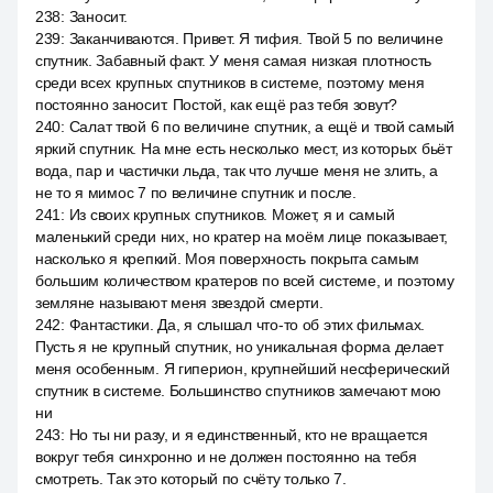
238
:
Заносит.
239
:
Заканчиваются. Привет. Я тифия. Твой 5 по величине
спутник. Забавный факт. У меня самая низкая плотность
среди всех крупных спутников в системе, поэтому меня
постоянно заносит. Постой, как ещё раз тебя зовут?
240
:
Салат твой 6 по величине спутник, а ещё и твой самый
яркий спутник. На мне есть несколько мест, из которых бьёт
вода, пар и частички льда, так что лучше меня не злить, а
не то я мимос 7 по величине спутник и после.
241
:
Из своих крупных спутников. Может, я и самый
маленький среди них, но кратер на моём лице показывает,
насколько я крепкий. Моя поверхность покрыта самым
большим количеством кратеров по всей системе, и поэтому
земляне называют меня звездой смерти.
242
:
Фантастики. Да, я слышал что-то об этих фильмах.
Пусть я не крупный спутник, но уникальная форма делает
меня особенным. Я гиперион, крупнейший несферический
спутник в системе. Большинство спутников замечают мою
ни
243
:
Но ты ни разу, и я единственный, кто не вращается
вокруг тебя синхронно и не должен постоянно на тебя
смотреть. Так это который по счёту только 7.