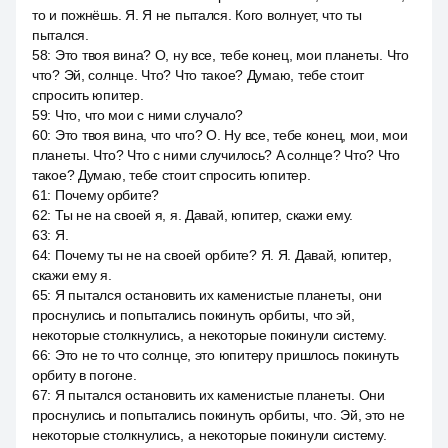
то и пожнёшь. Я. Я не пытался. Кого волнует, что ты
пытался.
58
:
Это твоя вина? О, ну все, тебе конец, мои планеты. Что
что? Эй, солнце. Что? Что такое? Думаю, тебе стоит
спросить юпитер.
59
:
Что, что мои с ними случало?
60
:
Это твоя вина, что что? О. Ну все, тебе конец, мои, мои
планеты. Что? Что с ними случилось? A солнце? Что? Что
такое? Думаю, тебе стоит спросить юпитер.
61
:
Почему орбите?
62
:
Ты не на своей я, я. Давай, юпитер, скажи ему.
63
:
Я.
64
:
Почему ты не на своей орбите? Я. Я. Давай, юпитер,
скажи ему я.
65
:
Я пытался остановить их каменистые планеты, они
проснулись и попытались покинуть орбиты, что эй,
некоторые столкнулись, а некоторые покинули систему.
66
:
Это не то что солнце, это юпитеру пришлось покинуть
орбиту в погоне.
67
:
Я пытался остановить их каменистые планеты. Они
проснулись и попытались покинуть орбиты, что. Эй, это не
некоторые столкнулись, а некоторые покинули систему.