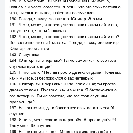
189
:
И, может быть, ты хотя бы запомнишь их имена,
начнём с малого, согласен, знаешь, что это звучит отлично,
я за, ты слышишь нас, jupiter, мы соскучились.
190
:
Погоди, я вижу его юпитер. Юпитер. Это мы.
191
:
Что ж, может, я переоценила наши шансы найти его,
вот уж точно, что ты 1 сказала.
192
:
Что ж, может, я переоценила наши шансы найти его?
Вот уж точно, что ты 1 сказала. Погоди, я вижу его юпитер.
Юпитер, это мы твои.
193
:
И спутники.
194
:
Юпитер, ты в порядке? Ты же заметил, что все твои
спутники пропали, да?
195
:
Я что, сплю? Нет, ты просто далеко от дома. Полагаю,
как и мы все. Я беспокоился о вас четверых.
196
:
Юпитер, ты в порядке? Я что, сплю? Нет, ты просто
далеко от дома. Полагаю, как и мы все. Я беспокоился о
вас четверых. Ты же заметил, что все твои спутники
пропали, да?
197
:
Не только мы, да и бросил все свои оставшиеся 91
спутник.
198
:
Я не, я, меня охватила паранойя. Я просто ушёл 91.
Так у меня 95 спутник.
199
:
Не только мы, я не я. Меня охватила паранойя, я