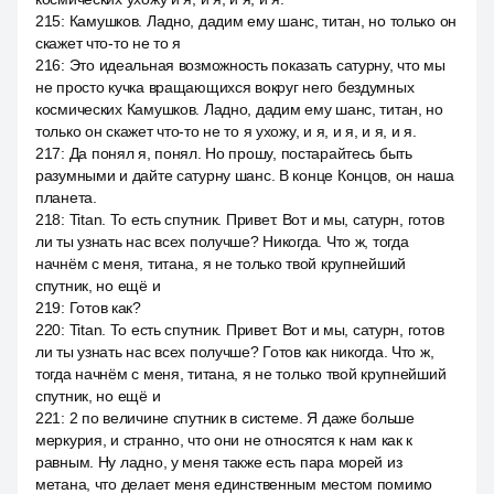
215
:
Камушков. Ладно, дадим ему шанс, титан, но только он
скажет что-то не то я
216
:
Это идеальная возможность показать сатурну, что мы
не просто кучка вращающихся вокруг него бездумных
космических Камушков. Ладно, дадим ему шанс, титан, но
только он скажет что-то не то я ухожу, и я, и я, и я, и я.
217
:
Да понял я, понял. Но прошу, постарайтесь быть
разумными и дайте сатурну шанс. В конце Концов, он наша
планета.
218
:
Titan. То есть спутник. Привет. Вот и мы, сатурн, готов
ли ты узнать нас всех получше? Никогда. Что ж, тогда
начнём с меня, титана, я не только твой крупнейший
спутник, но ещё и
219
:
Готов как?
220
:
Titan. То есть спутник. Привет. Вот и мы, сатурн, готов
ли ты узнать нас всех получше? Готов как никогда. Что ж,
тогда начнём с меня, титана, я не только твой крупнейший
спутник, но ещё и
221
:
2 по величине спутник в системе. Я даже больше
меркурия, и странно, что они не относятся к нам как к
равным. Ну ладно, у меня также есть пара морей из
метана, что делает меня единственным местом помимо