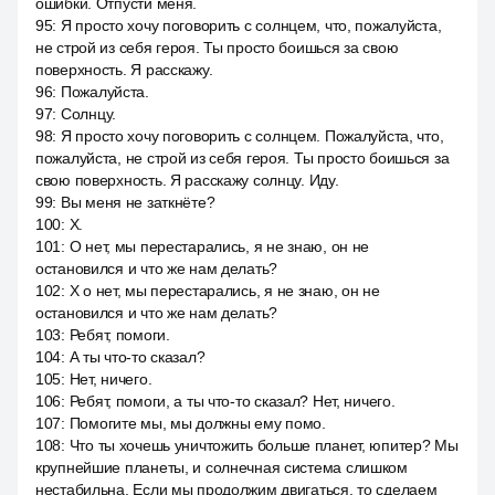
ошибки. Отпусти меня.
95
:
Я просто хочу поговорить с солнцем, что, пожалуйста,
не строй из себя героя. Ты просто боишься за свою
поверхность. Я расскажу.
96
:
Пожалуйста.
97
:
Солнцу.
98
:
Я просто хочу поговорить с солнцем. Пожалуйста, что,
пожалуйста, не строй из себя героя. Ты просто боишься за
свою поверхность. Я расскажу солнцу. Иду.
99
:
Вы меня не заткнёте?
100
:
X.
101
:
O нет, мы перестарались, я не знаю, он не
остановился и что же нам делать?
102
:
X o нет, мы перестарались, я не знаю, он не
остановился и что же нам делать?
103
:
Ребят, помоги.
104
:
А ты что-то сказал?
105
:
Нет, ничего.
106
:
Ребят, помоги, а ты что-то сказал? Нет, ничего.
107
:
Помогите мы, мы должны ему помо.
108
:
Что ты хочешь уничтожить больше планет, юпитер? Мы
крупнейшие планеты, и солнечная система слишком
нестабильна. Если мы продолжим двигаться, то сделаем