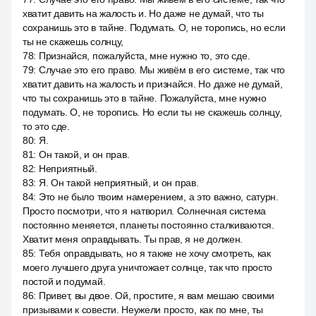
хватит давить на жалость и. Но даже не думай, что ты
сохранишь это в тайне. Подумать. О, не торопись, но если
ты не скажешь солнцу,
78
:
Признайся, пожалуйста, мне нужно то, это сде.
79
:
Случае это его право. Мы живём в его системе, так что
хватит давить на жалость и признайся. Но даже не думай,
что ты сохранишь это в тайне. Пожалуйста, мне нужно
подумать. О, не торопись. Но если ты не скажешь солнцу,
то это сде.
80
:
Я.
81
:
Он такой, и он прав.
82
:
Неприятный.
83
:
Я. Он такой неприятный, и он прав.
84
:
Это не было твоим намерением, а это важно, сатурн.
Просто посмотри, что я натворил. Солнечная система
постоянно меняется, планеты постоянно сталкиваются.
Хватит меня оправдывать. Ты прав, я не должен.
85
:
Тебя оправдывать, но я также не хочу смотреть, как
моего лучшего друга уничтожает солнце, так что просто
постой и подумай.
86
:
Привет, вы двое. Ой, простите, я вам мешаю своими
призывами к совести. Неужели просто, как по мне, ты