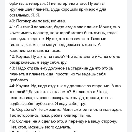
орбиты, а теперь я. Я не потерплю этого. Ну же ты
крупнейшая планета. Будь хорошим примером для
остальных. Я. Я.
40
:
Поговорим позже, юпитер.
41
:
Он такой параноик, будто ему мало планет. Может, оно
хочет иметь планету, на которой может быть жизнь, тогда
оно сумасшедшее. Ну же, это невозможно. Газовые
гиганты, как мы, не могут поддерживать жизнь. А
каменистые планеты такие.
42
:
Крупки. Ну а кто ты такой? Что ж, планета икс, ты очень
раздражаешь, я веду себя, гру.
43
:
Надо отдать ему должное за старание да что это за
планета я планета x да, прости, но ты ведёшь себя
грубовато.
44
:
Крупки. Ну, надо отдать ему должное за старание. А кто
ты такой? Да что это за планета? Я планета x. Что ж,
планета икс, ты очень раздражаешь. Да, прости, но ты
ведёшь себя грубовато. Я веду себя, гру.
45
:
Серьёзно? Не смешите. Меня смотрит и отличная идея.
Так поторопись, пока, ребят, юпитер, ты не.
46
:
Солнце, не я сделаю это, я перейду на вашу сторону.
Нет, стоп, можешь этого сделать.