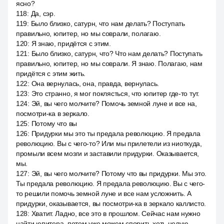
ясно?
118
:
Да, сэр.
119
:
Было близко, сатурн, что нам делать? Поступать
правильно, юпитер, но мы соврали, полагаю.
120
:
Я знаю, придётся с этим.
121
:
Было близко, сатурн, что? Что нам делать? Поступать
правильно, юпитер, но мы соврали. Я знаю. Полагаю, нам
придётся с этим жить.
122
:
Она вернулась, она, правда, вернулась.
123
:
Это странно, я мог поклясться, что юпитер где-то тут.
124
:
Эй, вы чего молчите? Помочь земной луне и все на,
посмотри-ка в зеркало.
125
:
Потому что вы
126
:
Придурки мы это ты предала революцию. Я предала
революцию. Вы с чего-то? Или мы прилетели из ниоткуда,
промыли всем мозги и заставили придурки. Оказывается,
мы.
127
:
Эй, вы чего молчите? Потому что вы придурки. Мы это.
Ты предала революцию. Я предала революцию. Вы с чего-
то решили помочь земной луне и все нам усложнить. А
придурки, оказывается, вы посмотри-ка в зеркало каллисто.
128
:
Хватит. Ладно, все это в прошлом. Сейчас нам нужно
найти юпитера, потом уже можем спорить хоть целую