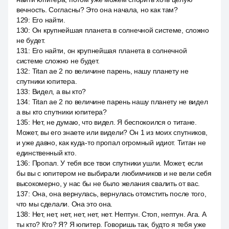
вечность. Согласны? Это она начала, но как там?
129
:
Его найти.
130
:
Он крупнейшая планета в солнечной системе, сложно
не будет.
131
:
Его найти, он крупнейшая планета в солнечной
системе сложно не будет.
132
:
Titan ae 2 по величине парень, нашу планету не
спутники юпитера.
133
:
Видел, а вы кто?
134
:
Titan ae 2 по величине парень нашу планету не видел
а вы кто спутники юпитера?
135
:
Нет, не думаю, что видел. Я беспокоился о титане.
Может, вы его знаете или видели? Он 1 из моих спутников,
и уже давно, как куда-то пропал огромный идиот. Титан не
единственный кто.
136
:
Пропал. У тебя все твои спутники ушли. Может, если
бы вы с юпитером не выбирали любимчиков и не вели себя
высокомерно, у нас бы не было желания свалить от вас.
137
:
Она, она вернулась, вернулась отомстить после того,
что мы сделали. Она это она.
138
:
Нет, нет, нет, нет, нет, нет. Нептун. Стоп, нептун. Ага. А
ты кто? Кто? Я? Я юпитер. Говоришь так, будто я тебя уже