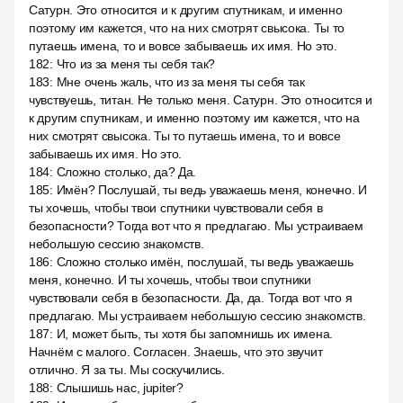
Сатурн. Это относится и к другим спутникам, и именно
поэтому им кажется, что на них смотрят свысока. Ты то
путаешь имена, то и вовсе забываешь их имя. Но это.
182
:
Что из за меня ты себя так?
183
:
Мне очень жаль, что из за меня ты себя так
чувствуешь, титан. Не только меня. Сатурн. Это относится и
к другим спутникам, и именно поэтому им кажется, что на
них смотрят свысока. Ты то путаешь имена, то и вовсе
забываешь их имя. Но это.
184
:
Сложно столько, да? Да.
185
:
Имён? Послушай, ты ведь уважаешь меня, конечно. И
ты хочешь, чтобы твои спутники чувствовали себя в
безопасности? Тогда вот что я предлагаю. Мы устраиваем
небольшую сессию знакомств.
186
:
Сложно столько имён, послушай, ты ведь уважаешь
меня, конечно. И ты хочешь, чтобы твои спутники
чувствовали себя в безопасности. Да, да. Тогда вот что я
предлагаю. Мы устраиваем небольшую сессию знакомств.
187
:
И, может быть, ты хотя бы запомнишь их имена.
Начнём с малого. Согласен. Знаешь, что это звучит
отлично. Я за ты. Мы соскучились.
188
:
Слышишь нас, jupiter?