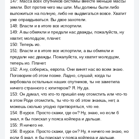
147
:
Масса всех спутников системы вместе меньше массы
земли. Вот против чего мы шли. Мы должны были либо
выложиться на полную, либо не выдвигаться вовсе. Хватит
уже оправдываться. Вы двое захотели.
148
:
Власти и в итоге все испортили.
149
:
А вы обмякли и предали нас дважды, пожалуйста, ну
хватит, молодцом, плачет.
150
:
Теперь ио.
151
:
Власти и в итоге все испортили, а вы обмякли и
предали нас дважды. Пожалуйста, ну хватит молодцом,
теперь ио. Плачет.
152
:
А ну, соберись, европа. Они винят нас во всем знаю.
Поговорим об этом позже. Ладно, слушай, когда ты
вербовала остальных наших спутников, ты не заметила
ничего странного с юпитером? Я. Ну да.
153
:
Он думал, что кто-то пришёл ему отомстить или что-то
в этом Роде отомстить, ты что-то об этом знаешь, нет, a
можешь сколько угодно притворяться, что не.
154
:
В курсе. Просто скажи, где он? Ну, знаю, но если б
знал, я бы поискал у пояса койпера и дальше.
155
:
Я ничего не.
156
:
В курсе. Просто скажи, где он? Ну, я ничего не знаю, но
если б знал, я бы поискал у пояса койпера и дальше.