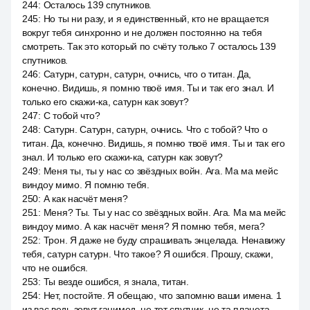
244
:
Осталось 139 спутников.
245
:
Но ты ни разу, и я единственный, кто не вращается
вокруг тебя синхронно и не должен постоянно на тебя
смотреть. Так это который по счёту только 7 осталось 139
спутников.
246
:
Сатурн, сатурн, сатурн, очнись, что о титан. Да,
конечно. Видишь, я помню твоё имя. Ты и так его знал. И
только его скажи-ка, сатурн как зовут?
247
:
С тобой что?
248
:
Сатурн. Сатурн, сатурн, очнись. Что с тобой? Что о
титан. Да, конечно. Видишь, я помню твоё имя. Ты и так его
знал. И только его скажи-ка, сатурн как зовут?
249
:
Меня ты, ты у нас со звёздных войн. Ага. Ма ма мейс
виндоу мимо. Я помню тебя.
250
:
А как насчёт меня?
251
:
Меня? Ты. Ты у нас со звёздных войн. Ага. Ма ма мейс
виндоу мимо. А как насчёт меня? Я помню тебя, мега?
252
:
Трон. Я даже не буду спрашивать энцелада. Ненавижу
тебя, сатурн сатурн. Что такое? Я ошибся. Прошу, скажи,
что не ошибся.
253
:
Ты везде ошибся, я знала, титан.
254
:
Нет, постойте. Я обещаю, что запомню ваши имена. 1
из вас ведь зовут ганимед, не тот спутник, не та планета.