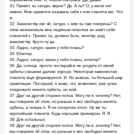
31
:
Привет, ты сатурн, верно? Да. А ты? О, у меня нет
имени. Мне нравится называть себя x или планета икс. Что
ж.
32
:
Знакомству икс эй, сатурн, с кем ты там говоришь? С
этим незнакомым мне ледяным гигантом он зовёт себя
планетой x. Привет, ты, должно быть, юпитер, рад
знакомству. Круто ну да.
33
:
Ладно, сатурн, какие у тебя планы?
34
:
Юпитер.
35
:
Ладно, сатурн, какие у тебя планы, юпитер?
36
:
Да, солнце, просто постарайся не уходить от своей
орбиты слишком далеко хорошо. Некоторая каменистая
планета ещё формируется. И. Но знаешь, ты большой шар
гравитации. Послушай, я знаю, что, возможно, уже чутка
поздновато менять орбиты, но мой.
37
:
Друг на другой стороне пояса. Могу ли я, юпитер? Нет,
мы говорили об этом, но раньше я мог свободно менять
орбиты, а теперь я. Я не потерплю этого. Ну же ты
крупнейшая планета. Будь хорошим примером. Я. Я.
38
:
Для остальных.
39
:
Друг на другой стороне пояса. Могу ли я, юпитер? Нет,
мы говорили об этом, но раньше я мог свободно менять