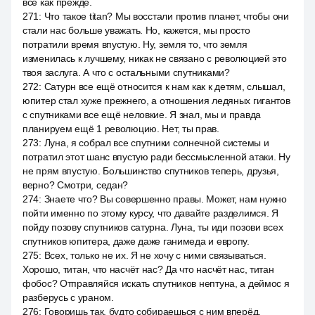
все как прежде.
271
:
Что такое titan? Мы восстали против планет, чтобы они
стали нас больше уважать. Но, кажется, мы просто
потратили время впустую. Ну, земля то, что земля
изменилась к лучшему, никак не связано с революцией это
твоя заслуга. А что с остальными спутниками?
272
:
Сатурн все ещё относится к нам как к детям, слышал,
юпитер стал хуже прежнего, а отношения ледяных гигантов
с спутниками все ещё неловкие. Я знал, мы и правда
планируем ещё 1 революцию. Нет, ты прав.
273
:
Луна, я собрал все спутники солнечной системы и
потратил этот шанс впустую ради бессмысленной атаки. Ну
не прям впустую. Большинство спутников теперь, друзья,
верно? Смотри, седан?
274
:
Знаете что? Вы совершенно правы. Может, нам нужно
пойти именно по этому курсу, что давайте разделимся. Я
пойду позову спутников сатурна. Луна, ты иди позови всех
спутников юпитера, даже даже ганимеда и европу.
275
:
Всех, только не их. Я не хочу с ними связываться.
Хорошо, титан, что насчёт нас? Да что насчёт нас, титан
фобос? Отправляйся искать спутников нептуна, а деймос я
разберусь с ураном.
276
:
Говоришь так, будто собираешься с ним вперёд.