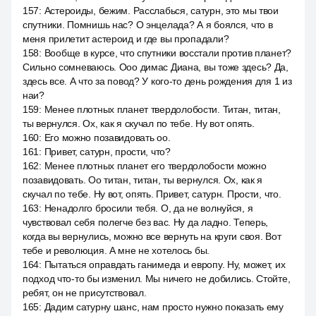
157
:
Астероиды, бежим. Расслабься, сатурн, это мы твои
спутники. Помнишь нас? О энцелада? А я боялся, что в
меня прилетит астероид и где вы пропадали?
158
:
Вообще в курсе, что спутники восстали против планет?
Сильно сомневаюсь. Ооо димас Диана, вы тоже здесь? Да,
здесь все. А что за повод? У кого-то день рождения для 1 из
наи?
159
:
Менее плотных планет твердолобости. Титан, титан,
ты вернулся. Ох, как я скучал по тебе. Ну вот опять.
160
:
Его можно позавидовать оо.
161
:
Привет, сатурн, прости, что?
162
:
Менее плотных планет его твердолобости можно
позавидовать. Оо титан, титан, ты вернулся. Ох, как я
скучал по тебе. Ну вот, опять. Привет, сатурн. Прости, что.
163
:
Ненадолго бросили тебя. О, да не волнуйся, я
чувствовал себя полегче без вас. Ну да ладно. Теперь,
когда вы вернулись, можно все вернуть на круги своя. Вот
тебе и революция. А мне не хотелось бы.
164
:
Пытаться оправдать ганимеда и европу. Ну, может, их
подход что-то бы изменил. Мы ничего не добились. Стойте,
ребят, он не присутствовал.
165
:
Дадим сатурну шанс, нам просто нужно показать ему