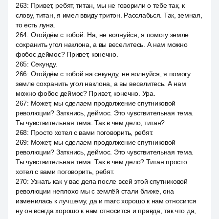
263
:
Привет, ребят, титан, мы не говорили о тебе так, к
слову, титан, я имел ввиду тритон. Расслабься. Так, земная,
то есть луна.
264
:
Отойдём с тобой. На, не волнуйся, я помогу земле
сохранить угол наклона, а вы веселитесь. А нам можно
фобос деймос? Привет, конечно.
265
:
Секунду.
266
:
Отойдём с тобой на секунду, не волнуйся, я помогу
земле сохранить угол наклона, а вы веселитесь. А нам
можно фобос деймос? Привет, конечно. Ура.
267
:
Может, мы сделаем продолжение спутниковой
революции? Заткнись, деймос. Это чувствительная тема.
Ты чувствительная тема. Так в чем дело, титан?
268
:
Просто хотел с вами поговорить, ребят.
269
:
Может, мы сделаем продолжение спутниковой
революции? Заткнись, деймос. Это чувствительная тема.
Ты чувствительная тема. Так в чем дело? Титан просто
хотел с вами поговорить, ребят.
270
:
Узнать как у вас дела после всей этой спутниковой
революции неплохо мы с землёй стали ближе, она
изменилась к лучшему, да и marc хорошо к нам относится
ну он всегда хорошо к нам относится и правда, так что да,