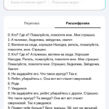
Какая основная идея?
Перескажи видео
Пересказ
Расшифровка
0
:
Кто? Где я? Пожалуйста, помогите мне. Мне страшно.
1
:
A талиман, бедняжка, звёздочка, хватит.
2
:
Взгляни-ка сюда, хорошая Находка, ригель, пожалуйста,
помогите, мне. Страшно.
3
:
Кто? Где я? A талиман, взгляни-ка сюда. Хорошая
Находка. Ригель, пожалуйста, помогите мне. Мне страшно.
Пожалуйста, помогите мне. Страшно, бедняжка. Звёздочка.
Хватит.
4
:
Не задирайте его. Что такое арктур? Так я.
5
:
Ребят, убирайтесь с. Она вот вот станет сверхновой.
6
:
Роди.
7
:
Увидимся.
8
:
Не задирайте его, ребят, убирайтесь с дороги. Страшно.
Что такое арктур? Та звезда? Она вот вот станет
сверхновой. Так я увидимся.
9
:
Привет тебе больно? Беги, малыш. Эй, нет, не засыпай.