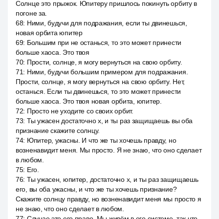
Солнце это прыжок. Юпитеру пришлось покинуть орбиту в
погоне за.
68
:
Ними, будучи для подражания, если ты двинешься,
новая орбита юпитер
69
:
Большим при не останься, то это может принести
больше хаоса. Это твоя
70
:
Прости, солнце, я могу вернуться на свою орбиту.
71
:
Ними, будучи большим примером для подражания.
Прости, солнце, я могу вернуться на свою орбиту. Нет,
останься. Если ты двинешься, то это может принести
больше хаоса. Это твоя новая орбита, юпитер.
72
:
Просто не уходите со своих орбит.
73
:
Ты ужасен достаточно x, и ты раз защищаешь вы оба
признание скажите солнцу.
74
:
Юпитер, ужасны. И что же ты хочешь правду, но
возненавидит меня. Мы просто. Я не знаю, что оно сделает
в любом.
75
:
Его.
76
:
Ты ужасен, юпитер, достаточно x, и ты раз защищаешь
его, вы оба ужасны, и что же ты хочешь признание?
Скажите солнцу правду, но возненавидит меня мы просто я
не знаю, что оно сделает в любом.
77
:
Случае это его право. Мы живём в его системе, так что