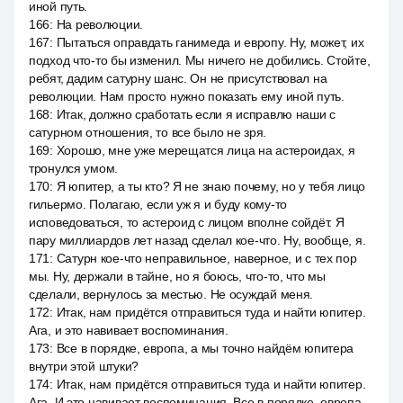
иной путь.
166
:
На революции.
167
:
Пытаться оправдать ганимеда и европу. Ну, может, их
подход что-то бы изменил. Мы ничего не добились. Стойте,
ребят, дадим сатурну шанс. Он не присутствовал на
революции. Нам просто нужно показать ему иной путь.
168
:
Итак, должно сработать если я исправлю наши с
сатурном отношения, то все было не зря.
169
:
Хорошо, мне уже мерещатся лица на астероидах, я
тронулся умом.
170
:
Я юпитер, а ты кто? Я не знаю почему, но у тебя лицо
гильермо. Полагаю, если уж я и буду кому-то
исповедоваться, то астероид с лицом вполне сойдёт. Я
пару миллиардов лет назад сделал кое-что. Ну, вообще, я.
171
:
Сатурн кое-что неправильное, наверное, и с тех пор
мы. Ну, держали в тайне, но я боюсь, что-то, что мы
сделали, вернулось за местью. Не осуждай меня.
172
:
Итак, нам придётся отправиться туда и найти юпитер.
Ага, и это навивает воспоминания.
173
:
Все в порядке, европа, а мы точно найдём юпитера
внутри этой штуки?
174
:
Итак, нам придётся отправиться туда и найти юпитер.
Ага. И это навивает воспоминания. Все в порядке, европа,