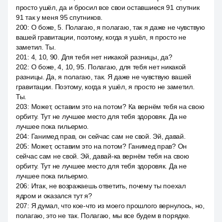
просто ушёл, да и бросил все свои оставшиеся 91 спутник
91 так у меня 95 спутников.
200
:
О боже, 5. Полагаю, я полагаю, так я даже не чувствую
вашей гравитации, поэтому, когда я ушёл, я просто не
заметил. Ты.
201
:
4, 10, 90. Для тебя нет никакой разницы, да?
202
:
О боже, 4, 10, 95. Полагаю, для тебя нет никакой
разницы. Да, я полагаю, так. Я даже не чувствую вашей
гравитации. Поэтому, когда я ушёл, я просто не заметил.
Ты.
203
:
Может, оставим это на потом? Ка вернём тебя на свою
орбиту. Тут не лучшее место для тебя здоровяк. Да не
лучшее пока гильермо.
204
:
Ганимед прав, он сейчас сам не свой. Эй, давай.
205
:
Может, оставим это на потом? Ганимед прав? Он
сейчас сам не свой. Эй, давай-ка вернём тебя на свою
орбиту. Тут не лучшее место для тебя здоровяк. Да не
лучшее пока гильермо.
206
:
Итак, не возражаешь ответить, почему ты поехал
ядром и оказался тут я?
207
:
Я думал, что кое-что из моего прошлого вернулось, но,
полагаю, это не так. Полагаю, мы все будем в порядке.