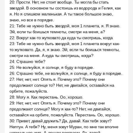
20
:
Прости. Нет, не стоит вообще. Ты могла бы стать
звездой. В основном ты состоишь из водорода и Гелия, как
я. Но я слишком маленькая. А ты такое большое знаю,
знаю, но все в порядке.
21
:
Тебе не нужно быть звездой, моя 1 планета, я. Я знаю.
Эй, если ты боишься темноты, смотри на меня, а?
22
:
Вокруг как-то жутковато да куда ты смотришь, когда
23
:
Тебе не нужно быть звездой, моя 1 планета вокруг как-
то жутковато. Да, я, я знаю. Эй, если ты боишься темноты,
смотри на меня. А куда ты смотришь, когда?
24
:
Страшно тебе?
25
:
Не волнуйся, я солнце, я буду в порядке.
26
:
Страшно тебе, не волнуйся, я солнце, я буду в порядке.
27
:
Нет, нет, нет. Опять я. Почему это? Почему они
продолжают солнце то? Нет, не двигайся, оставайся на
орбите, пожалуйста.
28
:
Могу я. Как перестань. Оо, хорошо.
29
:
Нет, нет, нет. Опять я. Почему это? Почему они
продолжают солнце? Могу я как-то? Нет, не двигайся,
оставайся на орбите, пожалуйста. Перестань. Оо, хорошо.
30
:
Привет, давай дружить? Да, давай. Как тебя зовут?
Нептун. А тебя? Ну, меня зовут Муран, по мне так вполне
нормальное имя. A, пошли поиграем. Да, давай.