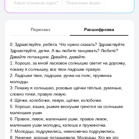
Какая основная идея?
Перескажи видео
Пересказ
Расшифровка
0
:
Здравствуйте, ребята. Что нужно сказать? Здравствуйте.
Здравствуйте, детки. А вы любите танцевать? Любите?
Давайте потанцуем. Давайте, давайте.
1
:
Хорошо, за мной ласковое солнышко светит на дорожку,
покажу я солнышку, все твои ладошки правую.
2
:
Ладошки твои, ладошки, ручки на пояс, пружинка
молодцы.
3
:
Покажу я солнышко, розовые щёчки тёплые, румяные,
словно точки, правую левую.
4
:
Щёчки, колобочки, левую, щёчки, колобочки.
5
:
Хорошо, кошка, рыжие веснушки греются на солнышке
маленькие ушки.
6
:
Правое, левое, маленькие ушки, правое левое,
маленькие ушки молодец, катюша и пружиночка.
7
:
Молодцы, подружились, немножечко подружились.
8
:
Умнички, хорошо потанцевали. Молодцы. Кто же это