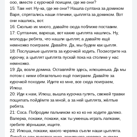
ооо, вместе с курочкой поищем, где же они?
15
:
Там нет. Ну-ка, где же они? Нашла султана за домиком
Варя, спрятались наши птичики, цыплята за домиком. Вот
они нашлись, вот.
16
:
Сколько их много, давайте сюда поближе поставим.
17
:
Султанчик, варюша, вот какие цыплята нашлись. Ну,
молодцы ребята, что нашли цыплят, а давайте ещё
немножко поиграем. Давайте. Да, мы будем как цыпля.
18
:
Послушные цыплята за курочкой ходить. Посмотрите на
курочку, а цыплят цыплята пускай пока на столике у нас
немножко.
19
:
Да, возле домика. Оставляйте здесь, илюшенька. Да мы
потом с ними обязательно ещё поиграем. Давайте за
курочкой походим. Идите ко мне, все сюда поиграем,
Илюш.
20
:
Иди к нам, Илюш, вышла курочка гулять, свежей травки
пощипать пойдёмте за мной, а за ней цыплята, жёлтые
ребята.
21
:
Coca. Побродим пальчиком ко ко ко не ходите далеко.
Валерка, покажи, покажи, как ты умеешь играть лапками,
гребите зёрнышки, ищите.
22
:
Илюша, покажи, какого червяка съели наши цыплята.
Давай съели толстого жука, земляного червяка, выпили