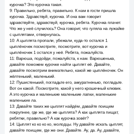
курочка? Это курочка такая.
9
:
Правильно, ребята, правильно. К нам в гости пришла
курочка. Здравствуй, курочка. И она вам говорит
здравствуйте, здравствуй, курочка, ребята. Курочка плачет.
Что же у неё случилось? Она говорит, что гуляла на лужайке
с цыплятами, отвернулась.
10
:
А цыплята пропали, убежали, куда-то остался 1
цыплёночек посмотрите, посмотрите, вот курочка и
цыплёночек 1 остался у неё. Ребята, пожалуйста.
11
:
Варюша, подойди, пожалуйста, к нам. Варюшенька,
давайте поможем курочке найти цыплят её. Давайте,
давайте посмотрим внимательно, какой же цыплёночек. Он
жёлтенький, маленький.
12
:
Пушистенький, погладьте его, аккуратненько, погладьте.
Вот он какой. Посмотрите, какой у него крошечный клювик.
А это курочка и маленькие маленькие лапки, маленькие
маленькие ла.
13
:
Давайте таких же цыплят найдём, давайте поищем
покрупнее, где же, где же цыплята? А как цыплята пищат,
ребятки, правильно? А как курочка зовёт?
14
:
Цыплят ко ко ко ко, молодцы. Ну давайте искать цыплят,
давайте поищем, где же они. Давайте. Ау, да. Ау, давайте,