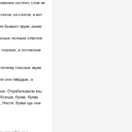
ожения состоят, слов не
логов, из слогов, а вот
кие бывают звуки, какие
гласные полным ответом
т хорошо, а согласные
, почему гласные звуки
не они твёрдые, а
оках. Отрабатывали мы
 Ксюша, буква, буква.
, Настя, буква ща она