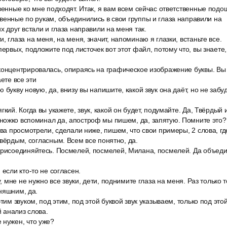
венные ко мне подходят. Итак, я вам всем сейчас ответственные подо
венные по рукам, объединились в свои группы и глаза направили на
х друг встали и глаза направили на меня так.
, глаза на меня, на меня, значит, напоминаю я глазки, встаньте все.
первых, подложите под листочек вот этот файл, потому что, вы знаете,
концентрировалась, опираясь на графическое изображение буквы. Вы 
аете все эти
 букву новую, да, внизу вы напишите, какой звук она даёт, но не забу
гкий. Когда вы укажете, звук, какой он будет, подумайте. Да, Твёрдый 
ножко вспоминал да, апостроф мы пишем, да, запятую. Помните это?
ова просмотрели, сделали ниже, пишем, что свои примеры, 2 слова, где
твёрдым, согласным. Всем все понятно, да.
присоединяйтесь. Посмелей, посмелей, Милана, посмелей. Да объеди
 если кто-то не согласен.
у, мне не нужно все звуки, дети, поднимите глаза на меня. Раз только т
няшним, да.
этим звуком, под этим, под этой буквой звук указываем, только под это
 анализ слова.
 нужен, что уже?