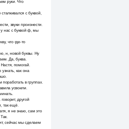
аем руки. Что
е сталкивался с буквой,
ести, звуки произнести.
 у нас с буквой ф, мы
ву, что где-то
, н, новой буквы. Ну
ем. Да, буква.
 Настя, помогай.
 узнать, как она
ошо.
м поработать в группах.
авила усвоили.
минать.
 говорит, другой
, так ещё.
тя, я не знаю, сам это
 Так.
чит, сейчас мы сделаем