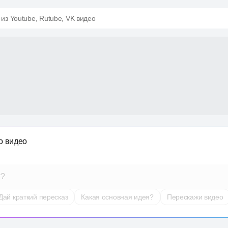
 из Youtube, Rutube, VK видео
о видео
т?
Дай краткий пересказ
Какая основная идея?
Перескажи видео