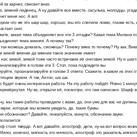
й за карниз, свисает вниз.
а, зимний леденец. А ну давайте все вместе, сасулька, молодцы, угад
ет меня нос. А вот.
ором что же это шар шар, хорошо, мы его слепили ловко, глазки есть, 
астает снег.
жите, какая тема объединяет все эти 3 отгадки? Какая тема Милана 
ъединяет тема зимняя. А почему так?
ак можешь доказать, сможешь? Почему зима то почему? Ну как, Вика,
ки зимой зимние да зимние такое значение имеет.
 у нас зимой, зимой тоже часто встречаем её снеговик зимой. Ну и шахт
анализируйте в голове эти 3. Стоп, пока подождите вы.
руйте, проанализируйте в голове 3 ответа. Скажите, в каком из этих 
пящим звуком. А так, Антон, ша ша.
с будет очень интересная работа. На эту работу пойдёт. Ровно 1 минут
перевёрнутая. Ну-ка, открыли её, посмотри, что там написано. Шарф в
ну, мы такие работы проводили с вами, да, они уже для вас не должны
звуки, которые мы можем увидеть, да, такие буквы.
и обозначают? Давайте, пожалуйста, минута, обозначим звуки.
полагается.
ф стоит твёрдо. А вот давайте, апостроф, дети, ну-ка вот вопрос воз
ягко, конечно, мягкость это мягкость, апостроф это указатель мягкос