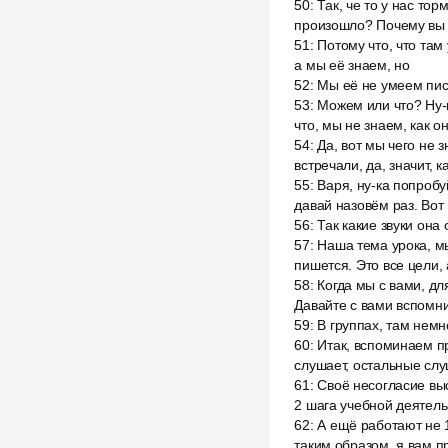
50
:
Так, че то у нас то
произошло? Почему вы 
51
:
Потому что, что там 
а мы её знаем, но
52
:
Мы её не умеем писа
53
:
Можем или что? Ну-к
что, мы не знаем, как о
54
:
Да, вот мы чего не з
встречали, да, значит, 
55
:
Варя, ну-ка попробу
давай назовём раз. Вот
56
:
Так какие звуки она
57
:
Наша тема урока, мы 
пишется. Это все цели, 
58
:
Когда мы с вами, дл
Давайте с вами вспомни
59
:
В группах, там немн
60
:
Итак, вспоминаем пр
слушает, остальные слу
61
:
Своё несогласие выс
2 шага учебной деятельн
62
:
А ещё работают не 1
таким образом, я вам п