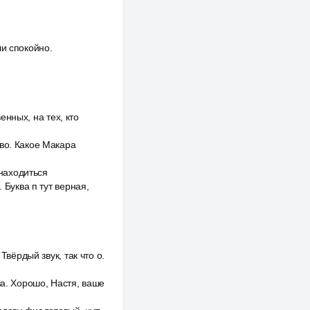
ли спокойно.
енных, на тех, кто
во. Какое Макара
 находиться
 Буква п тут верная,
Твёрдый звук, так что о.
ва. Хорошо, Настя, ваше