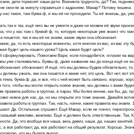
рмозим, дети тормозят наши дети. Возникла трудность, да? Так, подним
не смогли за минуту справиться с заданием, Макар? Потому тишина.
у нас такое, там буква ф, и мы её не проходили. Ты её знаешь, да, уж
ть так и так, ещё чего вы не умеете и даже не можем её звуки произн
а, что у нас там с буквой ф, то, которую некоторые уже знают, что там
на пишется, так и мы её не знаем, какие звуки она обозначает.
наем, да, то есть некоторые моменты, хотя многие из вас, из вас эту бук
какая будет цель нашего урока? Цель какая будет цель?
й сформулировать. Помогаем Варе, если понадобится, огласки на варю
 мы уже сталкивались. Буквы ф, даже название мы до конца ещё не зна
 обозначает, обозначает. И ещё, что мы должны будем обязательно, то,
должны узнать, как она пишется и какие нет, это цель. Вот нет, вот это
а тема, буква ф, да, и все, что с ней может быть связано, хорошо, хор
я того, чтобы мы могли открыть новое знание, мы должны с вами буде
м правила работы в группах, в парах. Мы более менее, как бы, да, пр
ожко новое для нас, да, но мы открыли это тоже знание. Давайте вспо
авила работы в группах. Так, насть, начни, какие правила мы знаем. 1
шают. Да. Остальные слушают. Ещё Макар, если не понял, переспроси
казывай вежливо, вежливо. Ещё и должен быть ответственным. Так, Ка
ости. Да, это вообще вся наша, весь девиз, наши, да, наших занятий.
, а все работают, да, все работают на общий результат. Хорошо. Зна
роговорю, что вы будете выпол.