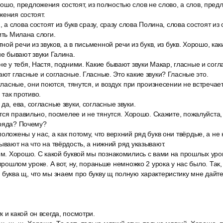
шо, предложения состоят, из полностью слов не слово, а слов, предл
жения состоят.
, а слова состоят из букв сразу, сразу слова Полина, слова состоят из с
ить Милана слоги.
тной речи из звуков, а в письменной речи из букв, из букв. Хорошо, ка
ие бывают звуки Галина.
не у тебя, Настя, подними. Какие бывают звуки Макар, гласные и со
ают гласные и согласные. Гласные. Это какие звуки? Гласные это.
 гласные, они поются, тянутся, и воздух при произнесении не встречае
 так противо.
да, ева, согласные звуки, согласные звуки.
нутся правильно, посмелее и не тянутся. Хорошо. Скажите, пожалуйста
 ряда? Почему?
оложены у нас, а как потому, что верхний ряд букв они твёрдые, а не 
ывают на что на твёрдость, а нижний ряд указывают.
вим. Хорошо. С какой буквой мы познакомились с вами на прошлых ур
 прошлом уроке. А вот, ну, пораньше немножко 2 урока у нас было. Так,
буква щ, что мы знаем про букву щ полную характеристику мне дайте
 и какой он всегда, посмотри.