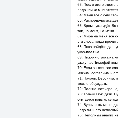
63
:
После этого ответст
подошли ко мне ответст
64
:
Меня все около свои
65
:
Распределились дети
66
:
Время уже идёт. Во 
так, на меня, на меня.
67
:
Мира на меня все с
эти слова, когда прочит
68
:
Пока найдёте данную
указывает на
69
:
Нижняя строка на мя
уже у нас Тимофей нем
70
:
Если вы все, все сл
мягким, согласным и с 
71
:
Начали. Вероника, 
можно обсуждать.
72
:
Полина, вот хорошо,
73
:
Только звук, дети. Н
считается новым, сегод
74
:
Буквы р только под 
надо лишнего неполный
75
:
Неполный анализ не