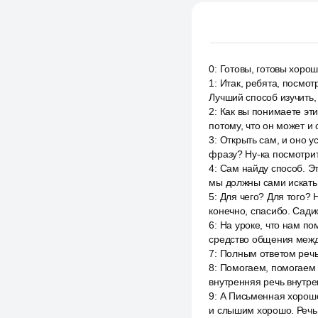
0
:
Готовы, готовы хорош
1
:
Итак, ребята, посмотр
Лучший способ изучить, 
2
:
Как вы понимаете эти 
потому, что он может и 
3
:
Открыть сам, и оно у
фразу? Ну-ка посмотрит
4
:
Сам найду способ. Эт
мы должны сами искать
5
:
Для чего? Для того? Н
конечно, спасибо. Сади
6
:
На уроке, что нам по
средство общения межд
7
:
Полным ответом речь
8
:
Помогаем, помогаем п
внутренняя речь внутре
9
:
А Письменная хорошо
и слышим хорошо. Речь 