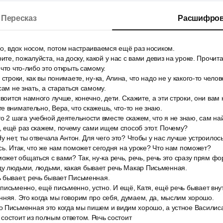
Пересказ
Расшифров
о, вдох носом, потом настраиваемся ещё раз носиком.
ите, пожалуйста, на доску, какой у нас с вами девиз на уроке. Прочита
что что-либо это открыть самому.
строки, как вы понимаете, ну-ка, Алина, что надо не у какого-то чело
сам не знать, а стараться самому.
своится намного лучше, конечно, дети. Скажите, а эти строки, они ва
е внимательно, Вера, что скажешь, что-то не знаю.
о 2 шага учебной деятельности вместе скажем, что я не знаю, сам на
, ещё раз скажем, почему сами ищем способ этот. Почему?
у нет, ты отвечала Антон. Для чего это? Чтобы у нас лучше устроилось
сь. Итак, что же нам поможет сегодня на уроке? Что нам поможет?
может общаться с вами? Так, ну-ка речь, речь, речь это сразу прям фо
у людьми, людьми, какая бывает речь Макар Письменная.
 бывает, речь бывает Письменная.
исьменно, ещё письменно, устно. И ещё, Катя, ещё речь бывает внут
нняя. Это когда мы говорим про себя, думаем, да, мыслим хорошо.
 Письменная это когда мы пишем и видим хорошо, а устное Василиса,
состоит из полным ответом. Речь состоит