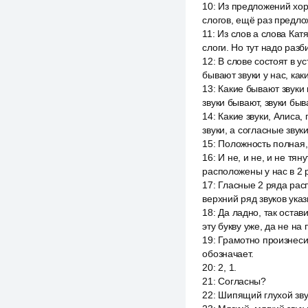
10
:
Из предложений хоро
слогов, ещё раз предло
11
:
Из слов а слова Катя
слоги. Но тут надо разб
12
:
В слове состоят в ус
бывают звуки у нас, как
13
:
Какие бывают звуки 
звуки бывают, звуки быв
14
:
Какие звуки, Алиса,
звуки, а согласные звуки
15
:
Положность полная, 
16
:
И не, и не, и не тя
расположены у нас в 2
17
:
Гласные 2 ряда расп
верхний ряд звуков указ
18
:
Да ладно, так оста
эту букву уже, да не на
19
:
Грамотно произнеси 
обозначает.
20
:
2, 1.
21
:
Согласны?
22
:
Шипящий глухой звук