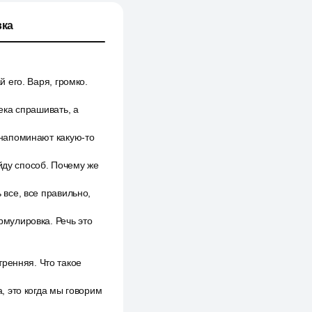
ка
й его. Варя, громко.
века спрашивать, а
м напоминают какую-то
йду способ. Почему же
 все, все правильно,
рмулировка. Речь это
ренняя. Что такое
 это когда мы говорим