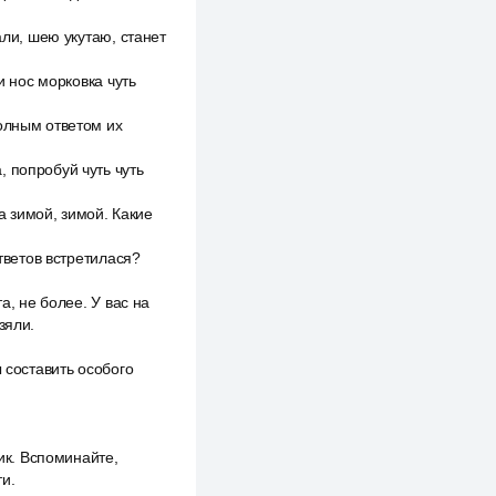
али, шею укутаю, станет
и нос морковка чуть
полным ответом их
 попробуй чуть чуть
а зимой, зимой. Какие
ответов встретилася?
а, не более. У вас на
зяли.
 составить особого
ник. Вспоминайте,
ти.