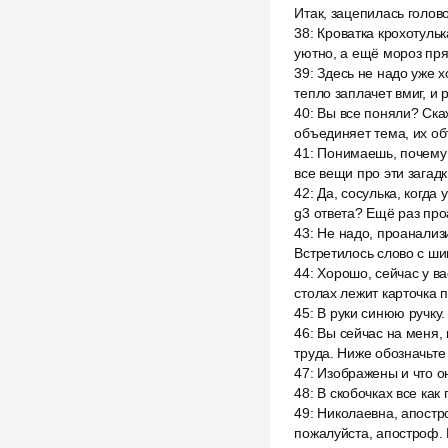
Итак, зацепилась голово
38
:
Кроватка крохотульк
уютно, а ещё мороз пряч
39
:
Здесь не надо уже х
тепло заплачет вмиг, и р
40
:
Вы все поняли? Ска
объединяет тема, их об
41
:
Понимаешь, почему т
все вещи про эти загад
42
:
Да, сосулька, когда
g3 ответа? Ещё раз про
43
:
Не надо, проанализи
Встретилось слово с ши
44
:
Хорошо, сейчас у ва
столах лежит карточка 
45
:
В руки синюю ручку.
46
:
Вы сейчас на меня, 
труда. Ниже обозначьте 
47
:
Изображены и что он
48
:
В скобочках все как 
49
:
Николаевна, апостро
пожалуйста, апостроф. М