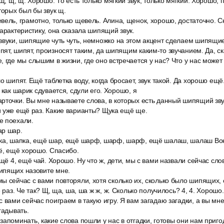
 щ, щ, щ. Хорошо. То есть только мягкий звук, только мягкий. Хорошо,
торых был бы звук щ.
ель, грамотно, только щевель. Алина, щенок, хорошо, достаточно. Ск
характеристику, она сказала шипящий звук.
звуки, шипящие чуть чуть, немножко на этом акцент сделаем шипящие
ят, шипят, произносят таким, да шипящим каким-то звучанием. Да, ск
 где мы слышим в жизни, где оно встречается у нас? Что у нас может 
.
о шипят. Ещё таблетка воду, когда бросает, звук такой. Да хорошо ещё
 как шарик сдувается, сдули его. Хорошо, я
рточки. Вы мне называете слова, в которых есть данный шипящий зву
и уже ещё раз. Какие варианты? Щука ещё ще.
е поехали.
ар шар.
ка, шапка, ещё шар, ещё шарф, шарф, шарф, ещё шалаш, шалаш Вон
ё, ещё хорошо. Спасибо.
ещё 4, ещё чай. Хорошо. Ну что ж, дети, мы с вами назвали сейчас сло
ипящих назовите мне.
ы сейчас с вами повторяли, хотя сколько их, сколько было шипящих,
 раз. Че так? Щ, ща, ша, ша ж ж, ж. Сколько получилось? 4, 4. Хорошо
 вами сейчас поиграем в такую игру. Я вам загадаю загадки, а вы мне
гадывать.
апоминать, какие слова пошли у нас в отгадки, готовы они нам приго