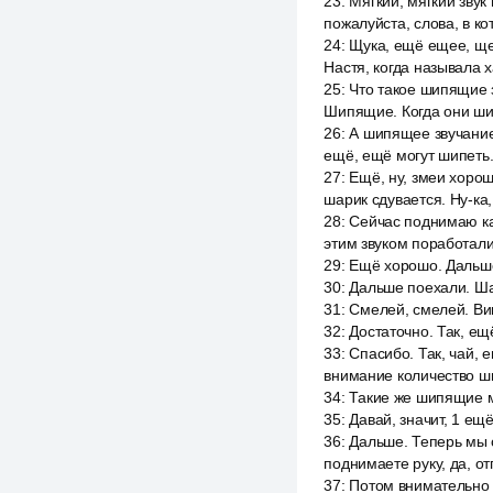
23
:
Мягкий, мягкий звук
пожалуйста, слова, в ко
24
:
Щука, ещё ещее, щев
Настя, когда называла 
25
:
Что такое шипящие 
Шипящие. Когда они шип
26
:
А шипящее звучание,
ещё, ещё могут шипеть
27
:
Ещё, ну, змеи хорош
шарик сдувается. Ну-ка,
28
:
Сейчас поднимаю ка
этим звуком поработал
29
:
Ещё хорошо. Дальш
30
:
Дальше поехали. Ш
31
:
Смелей, смелей. Ви
32
:
Достаточно. Так, ещ
33
:
Спасибо. Так, чай, 
внимание количество ш
34
:
Такие же шипящие м
35
:
Давай, значит, 1 ещё
36
:
Дальше. Теперь мы с
поднимаете руку, да, от
37
:
Потом внимательно з