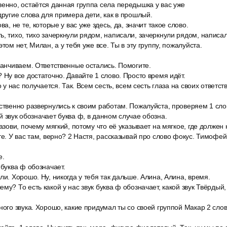
венно, остаётся данная группа села передышка у вас уже
другие слова для примера дети, как в прошлый.
ва, не те, которые у вас уже здесь, да, значит такое слово.
, тихо, тихо зачеркнули рядом, написали, зачеркнули рядом, написа
том нет, Милан, а у тебя уже все. Ты в эту группу, пожалуйста.
канчиваем. Ответственные остались. Помогите.
 Ну все достаточно. Давайте 1 слово. Просто время идёт.
о у нас получается. Так. Всем сесть, всем сесть глаза на своих ответств
тственно развернулись к своим работам. Пожалуйста, проверяем 1 сло
й звук обозначает буква ф, в данном случае обозна.
назови, почему мягкий, потому что её указывает на мягкое, где должен
те. У вас там, верно? 2 Настя, рассказывай про слово фокус. Тимофей.
е.
 буква ф обозначает.
ли. Хорошо. Ну, никогда у тебя так дальше. Алина, Алина, время.
у? То есть какой у нас звук буква ф обозначает, какой звук Твёрдый, 
ного звука. Хорошо, какие придумал ты со своей группой Макар 2 сло