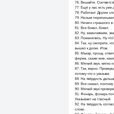
76
:
Вешайте. Соответст
77
:
Ещё у нас есть уже 
78
:
Работает. Другие сло
79
:
Нельзя переписывать
80
:
Ничего страшного в э
81
:
Все бокал, бокал.
82
:
Ну, заканчиваем, за
83
:
Поменялись. Ну что?
84
:
Так, ну смотрите, чт
вышел к доске. Итак.
85
:
Макар, прошу, отве
ферма, скажи мне, како
86
:
Мягкий звук, мягко 
87
:
Так, верно. Проверь
потому что о указыва.
88
:
На твёрдость дальш
89
:
Все сказал, поэтому
90
:
Мягкий звук провери
91
:
Фонарь, фонарь почем
Указывает на гласный.
92
:
На твёрдость соглас
слово.