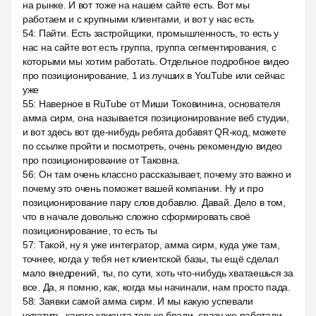
на рынке. И вот тоже на нашем сайте есть. Вот мы
работаем и с крупными клиентами, и вот у нас есть
54
:
Пайти. Есть застройщики, промышленность, то есть у
нас на сайте вот есть группа, группа сегментирования, с
которыми мы хотим работать. Отдельное подробное видео
про позиционирование, 1 из лучших в YouTube или сейчас
уже
55
:
Наверное в RuTube от Миши Токовинина, основателя
амма сирм, она называется позиционирование веб студии,
и вот здесь вот где-нибудь ребята добавят QR-код, можете
по ссылке пройти и посмотреть, очень рекомендую видео
про позиционирование от Таковна.
56
:
Он там очень классно рассказывает, почему это важно и
почему это очень поможет вашей компании. Ну и про
позиционирование пару слов добавлю. Давай. Дело в том,
что в начале довольно сложно сформировать своё
позиционирование, то есть ты
57
:
Такой, ну я уже интегратор, амма сирм, куда уже там,
точнее, когда у тебя нет клиентской базы, ты ещё сделал
мало внедрений, ты, по сути, хоть что-нибудь хватаешься за
все. Да, я помню, как, когда мы начинали, нам просто пада.
58
:
Заявки самой амма сирм. И мы какую успевали
ухватить, какого клиента только брали, сразу же работали.