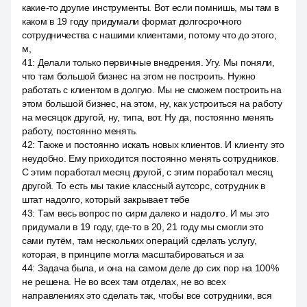
какие-то другие инструменты. Вот если помнишь, мы там в
каком в 19 году придумали формат долгосрочного
сотрудничества с нашими клиентами, потому что до этого,
м,
41
:
Делали только первичные внедрения. Угу. Мы поняли,
что там большой бизнес на этом не построить. Нужно
работать с клиентом в долгую. Мы не сможем построить на
этом большой бизнес, на этом, ну, как устроиться на работу
на месяцок другой, ну, типа, вот. Ну да, постоянно менять
работу, постоянно менять.
42
:
Также и постоянно искать новых клиентов. И клиенту это
неудобно. Ему приходится постоянно менять сотрудников.
С этим поработал месяц другой, с этим поработал месяц
другой. То есть мы такие классный аутсорс, сотрудник в
штат надолго, который закрывает тебе
43
:
Там весь вопрос по сирм далеко и надолго. И мы это
придумали в 19 году, где-то в 20, 21 году мы смогли это
сами путём, там нескольких операций сделать услугу,
которая, в принципе могла масштабироваться и за
44
:
Задача была, и она на самом деле до сих пор на 100%
не решена. Не во всех там отделах, не во всех
направлениях это сделать так, чтобы все сотрудники, вся