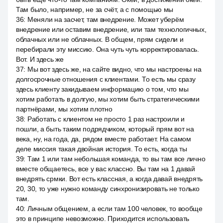
Там было, например, не за счёт, а с помощью мы
36
:
Меняли на засчет, там внедрение. Может уберём
внедрение или оставим внедрение, или там технологичных,
облачных или не облачных. В общем, прям сидели и
перебирали эту миссию. Она чуть чуть корректировалась.
Вот. И здесь же
37
:
Мы вот здесь же, на сайте видно, что мы настроены на
долгосрочные отношения с клиентами. То есть мы сразу
здесь клиенту закидываем информацию о том, что мы
хотим работать в долгую, мы хотим быть стратегическими
партнёрами, мы хотим плотно
38
:
Работать с клиентом не просто 1 раз настроили и
пошли, а быть таким подрядчиком, который прям вот на
века, ну, на года, да, рядом вместе работает. На самом
деле миссия такая двойная история. То есть, когда ты
39
:
Там 1 или там небольшая команда, то вы там все лично
вместе общаетесь, все у вас классно. Вы там на 1 давай
внедрять срмки. Вот есть классная, а когда давай внедрять
20, 30, то уже нужно команду синхронизировать не только
там.
40
:
Личным общением, а если там 100 человек, то вообще
это в принципе невозможно. Приходится использовать