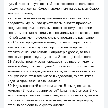
чуть больше консультанты. И, соответственно, если наш
продукт становится более нацеленным на результат, более
консультационн,
27
:
То наше название лучше вяжется и помогает нам
продавать. Угу. A2, это действительно вот та проблема,
когда мы переименовались в rocket, потому что с точки
зрения маркетинга, если у вас не уникальное название, нет
чёткой адентики, то очень сложно продвигать компанию.
28
:
Сложно продвигать контент, потому что просто его
тяжело найти и вот до сих пор. Если посмотреть по
статистике нашего канала, например в google, то на 1
месте уже рокет ред ищут, но на 2 все ещё rocket селс.
29
:
А rocket практически переходов нет, просто никто не
может найти, это тоже нужно 2 этих момента в названии
компании и в бренде учитывать следующий важный этап
при упаковке это в том числе и идеология, то есть какая
идея, и здесь такой я это называю.
30
:
Идеологический слой компании. В чем идея вашей
компании? Чем она занимается? Какая у неё миссия? Кто-
то использует миссию, кто-то нет, кто-то после того, как мы
стали использовать, стали тоже на рынке интеграторов,
стали использовать какую-то миссию.