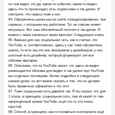
он там видит, что да, какие-то события, какие-то видео,
здесь что-то происходит, есть подписчики и так далее. И
смотрите, что сверху тоже у нас
94
:
Оформлена шапка как на сайте позиционирование, там
сервисы, с которыми мы работаем. Тут не совсем может
актуально. Вот наш обновлённый логотип и так далее. И
можно с нами связаться через вконтакт. Следующее очень
95
:
Важная для нас социальная сеть, как я считаю, это
YouTube, и, соответственно, здесь у нас тоже оформлена
шапка, то есть мы это все заказывали у дизайнеров, у нас
штатный есть дизайнер, который формирует эти все
обложки аватарки.
96
:
Описание, что за YouTube канал, что здесь за видео
размещаются обложки для видео и так далее про YouTube
мы отдельно поговорим, более подробно в следующем
нашем уроке, но вот важно сказать о том, что он должен
быть правильно оформлен и что этот
97
:
Тоже социальная сеть давайте так. Я бы сказал, что для
1 этапа, в принципе, социальная сеть, там vk какой-то там
запрещённый грамм YouTube, ещё что-то это очень
простой.
98
:
Способ, в принципе, как-то появиться в интернете ещё