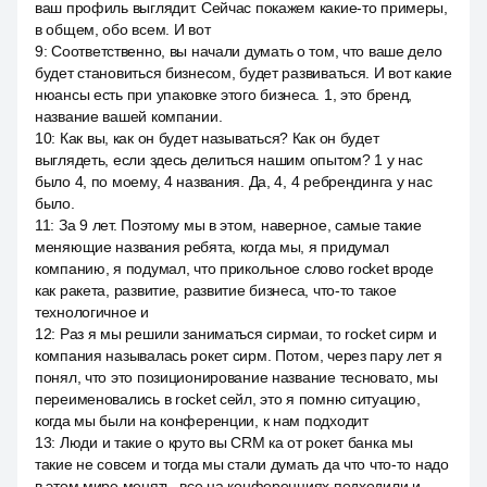
ваш профиль выглядит. Сейчас покажем какие-то примеры,
в общем, обо всем. И вот
9
:
Соответственно, вы начали думать о том, что ваше дело
будет становиться бизнесом, будет развиваться. И вот какие
нюансы есть при упаковке этого бизнеса. 1, это бренд,
название вашей компании.
10
:
Как вы, как он будет называться? Как он будет
выглядеть, если здесь делиться нашим опытом? 1 у нас
было 4, по моему, 4 названия. Да, 4, 4 ребрендинга у нас
было.
11
:
За 9 лет. Поэтому мы в этом, наверное, самые такие
меняющие названия ребята, когда мы, я придумал
компанию, я подумал, что прикольное слово rocket вроде
как ракета, развитие, развитие бизнеса, что-то такое
технологичное и
12
:
Раз я мы решили заниматься сирмаи, то rocket сирм и
компания называлась рокет сирм. Потом, через пару лет я
понял, что это позиционирование название тесновато, мы
переименовались в rocket сейл, это я помню ситуацию,
когда мы были на конференции, к нам подходит
13
:
Люди и такие о круто вы CRM ка от рокет банка мы
такие не совсем и тогда мы стали думать да что что-то надо
в этом мире менять, все на конференциях подходили и