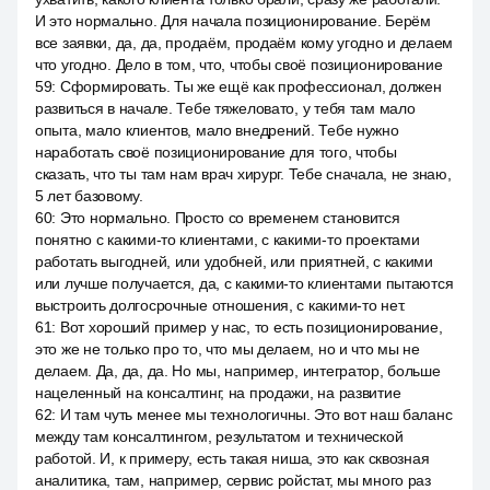
И это нормально. Для начала позиционирование. Берём
все заявки, да, да, продаём, продаём кому угодно и делаем
что угодно. Дело в том, что, чтобы своё позиционирование
59
:
Сформировать. Ты же ещё как профессионал, должен
развиться в начале. Тебе тяжеловато, у тебя там мало
опыта, мало клиентов, мало внедрений. Тебе нужно
наработать своё позиционирование для того, чтобы
сказать, что ты там нам врач хирург. Тебе сначала, не знаю,
5 лет базовому.
60
:
Это нормально. Просто со временем становится
понятно с какими-то клиентами, с какими-то проектами
работать выгодней, или удобней, или приятней, с какими
или лучше получается, да, с какими-то клиентами пытаются
выстроить долгосрочные отношения, с какими-то нет.
61
:
Вот хороший пример у нас, то есть позиционирование,
это же не только про то, что мы делаем, но и что мы не
делаем. Да, да, да. Но мы, например, интегратор, больше
нацеленный на консалтинг, на продажи, на развитие
62
:
И там чуть менее мы технологичны. Это вот наш баланс
между там консалтингом, результатом и технической
работой. И, к примеру, есть такая ниша, это как сквозная
аналитика, там, например, сервис ройстат, мы много раз