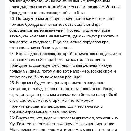
так как чувствуете, как какое-то название, которое вам
подходит, там какое-то любимое слово и так далее. Это про
бренд, но он очень важен, чтобы он был
23
:
Потому что мы ещё чуть позже поговорим о том, что
помимо бренда для клиентов есть ещё brand для
сотрудников так называемый hr бренд, и для них тоже
важно, как компания называется, где они будут работать и
так далее, и так далее. Ещё вот можно пару слов про
название хочу добавить для man.
24
:
Вот как для человека, который занимается продажами в
названии важно 2 вещи 1 это насколько название в
принципе ассоциируется с тем, что мы делаем и какую
пользу мы даём, потому что вот, например, rocket сирм и
rocket сейлс, была некоторая разница.
25
:
Когда мы будем говорить про именно введение
клиентов, она будет очень хорошо чувствоваться. Рокет,
сирм, ощущение, что мы занимаемся больше настройкой
сирм системы, мы технари, мы что-то можем
проинтегрировать и так далее. Если это вяжется с
позиционированием, с тем, что есть
26
:
Внутри то, что, куда мы желаем двигаться, это отлично.
Угу. Рокетселс. Уже несколько другое позиционирование.
Мы занимаемся продажами, и мы чуть меньше технари и