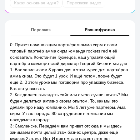
Какая основная идея?
Перескажи видео
Пересказ
Расшифровка
0
:
Привет начинающим партнёрам амма сирм с вами
топовый партнёр амма сирм команда rockets red я её
основатель Константин Кузнецов, наш управляющий
партнёр и коммерческий директор Георгий Кичев и мы для.
1
:
Вас записываем 3 урока для в этом курсе для партнёров
амма сирм. Это будет 1 урок. И ещё потом, позже будет
ещё 2. В этом уроке мы поговорим про упаковку бизнеса.
Как его упаковать.
2
:
Как должен выглядеть сайт или с чего лучше начать? Мы
будем делиться активно своим опытом. То, как мы это
делали про нашу компанию. Мы 9 лет уже партнёры. Ама
сирм. У нас порядка 80 сотрудников в компании мы
находимся в городе.
3
:
Смоленске. Передаём вам привет отсюда и мы здесь
занимаем почти целый этаж бизнес центра, даже ещё
кусочек 2 этажа. Вот. И пишем для вас вот этот вот