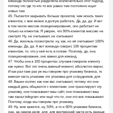
команда полностью разделяла исключительно этот подход,
потому что где то кто-то все равно там постоянно ищет
новых там.
45
:
Пытается закрывать больше проектов, чем искать таких
клиентов, с кем можно в долгую работать. Да, да, да. И вот
в том числе миссии позиционирования, оно работает не
только на клиентов. Я уверен, что 90% клиентов миссию не
смотрят. Ну, не считывают, не считывают.
46
:
Да, вскользь посмотрели, ну, как, но её считывают 100%
команды. Да, да. А вот команда говорит, 100 процентам
клиентам, то, что у неё есть в голове. Поэтому, да, она
позиционирование, оно важно для команд.
47
:
Чтобы она в 100 процентах случаев говорила клиенту
как нужно. Вот это очень важный момент, абсолютно верно.
И как раз-таки раз уж мы говорим про упаковку бизнеса, то
важная часть упаковки это упаковка для сотрудников, для
48
:
Ваших коллег, как они вас считывают, потому что они
каждый день общаются с клиентами, они транслируют эту
упаковку, они показывают ваш сайт, они показывают ваш
там канал telegram или ещё что-то, они это все показывают.
Поэтому, когда мы говорим про упаковку,
49
:
Ну, мне кажется, ну, 50%, а то и 60% упаковки бизнеса,
она, на самом деле, для, для внутренней части есть разные