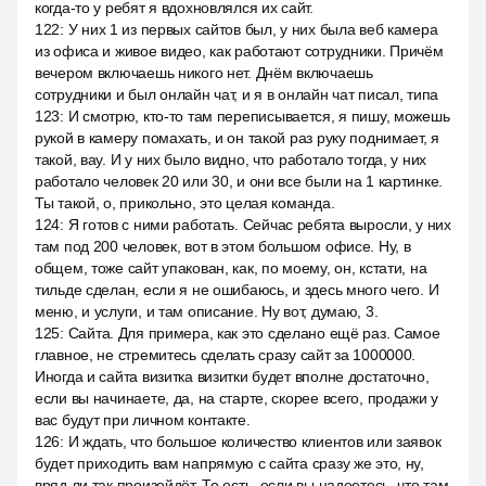
когда-то у ребят я вдохновлялся их сайт.
122
:
У них 1 из первых сайтов был, у них была веб камера
из офиса и живое видео, как работают сотрудники. Причём
вечером включаешь никого нет. Днём включаешь
сотрудники и был онлайн чат, и я в онлайн чат писал, типа
123
:
И смотрю, кто-то там переписывается, я пишу, можешь
рукой в камеру помахать, и он такой раз руку поднимает, я
такой, вау. И у них было видно, что работало тогда, у них
работало человек 20 или 30, и они все были на 1 картинке.
Ты такой, о, прикольно, это целая команда.
124
:
Я готов с ними работать. Сейчас ребята выросли, у них
там под 200 человек, вот в этом большом офисе. Ну, в
общем, тоже сайт упакован, как, по моему, он, кстати, на
тильде сделан, если я не ошибаюсь, и здесь много чего. И
меню, и услуги, и там описание. Ну вот, думаю, 3.
125
:
Сайта. Для примера, как это сделано ещё раз. Самое
главное, не стремитесь сделать сразу сайт за 1000000.
Иногда и сайта визитка визитки будет вполне достаточно,
если вы начинаете, да, на старте, скорее всего, продажи у
вас будут при личном контакте.
126
:
И ждать, что большое количество клиентов или заявок
будет приходить вам напрямую с сайта сразу же это, ну,
вряд ли так произойдёт. То есть, если вы надеетесь, что там