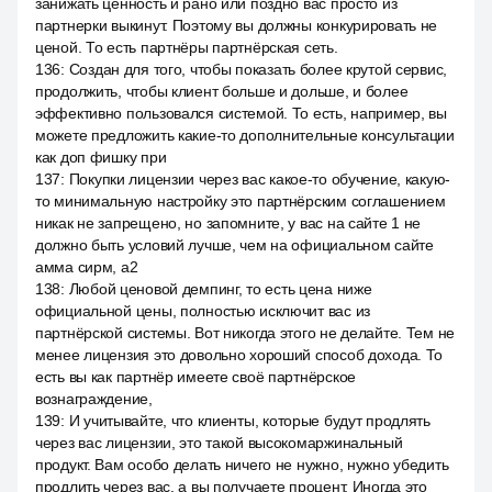
занижать ценность и рано или поздно вас просто из
партнерки выкинут. Поэтому вы должны конкурировать не
ценой. То есть партнёры партнёрская сеть.
136
:
Создан для того, чтобы показать более крутой сервис,
продолжить, чтобы клиент больше и дольше, и более
эффективно пользовался системой. То есть, например, вы
можете предложить какие-то дополнительные консультации
как доп фишку при
137
:
Покупки лицензии через вас какое-то обучение, какую-
то минимальную настройку это партнёрским соглашением
никак не запрещено, но запомните, у вас на сайте 1 не
должно быть условий лучше, чем на официальном сайте
амма сирм, a2
138
:
Любой ценовой демпинг, то есть цена ниже
официальной цены, полностью исключит вас из
партнёрской системы. Вот никогда этого не делайте. Тем не
менее лицензия это довольно хороший способ дохода. То
есть вы как партнёр имеете своё партнёрское
вознаграждение,
139
:
И учитывайте, что клиенты, которые будут продлять
через вас лицензии, это такой высокомаржинальный
продукт. Вам особо делать ничего не нужно, нужно убедить
продлить через вас, а вы получаете процент. Иногда это