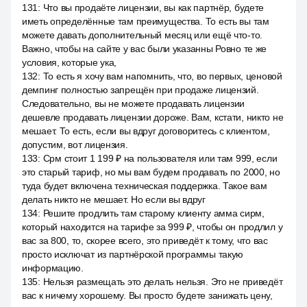
131
:
Что вы продаёте лицензии, вы как партнёр, будете
иметь определённые там преимущества. То есть вы там
можете давать дополнительный месяц или ещё что-то.
Важно, чтобы на сайте у вас были указанны Ровно те же
условия, которые ука,
132
:
То есть я хочу вам напомнить, что, во первых, ценовой
демпинг полностью запрещён при продаже лицензий.
Следовательно, вы не можете продавать лицензии
дешевле продавать лицензии дороже. Вам, кстати, никто не
мешает. То есть, если вы вдруг договоритесь с клиентом,
допустим, вот лицензия.
133
:
Срм стоит 1 199 ₽ на пользователя или там 999, если
это старый тариф, но мы вам будем продавать по 2000, но
туда будет включена техническая поддержка. Такое вам
делать никто не мешает. Но если вы вдруг
134
:
Решите продлить там старому клиенту амма сирм,
который находится на тарифе за 999 ₽, чтобы он продлил у
вас за 800, то, скорее всего, это приведёт к тому, что вас
просто исключат из партнёрской программы такую
информацию.
135
:
Нельзя размещать это делать нельзя. Это не приведёт
вас к ничему хорошему. Вы просто будете занижать цену,