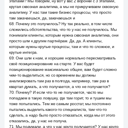
этапами? Мы говорим, ну вот у вас 2 воронки с 3 этапами,
крутая сквозная аналитика, а мы не прикручиваем сквозную
аналитику. У нас там такие бизнес процессы, что просто
там закачаешься, да, закачаешься и
68
:
Почему это получилось? Ну так реально, в том числе
сложились обстоятельства, что-то у нас не получилось. Мы
понимали клиенты, которым нужна сквозная аналитика, они
просто шли к другим партнёрам. Да, да. А клиенты,
которым нужны крутые процессы, там и что-то сложное, и
крутые интегра.
69
:
Они шли к нам, и хорошее нормально пересматривать
своё позиционирование на старте. У вас будет
позиционирование максимально общее, вам будет сложно
чем-то выделиться, но со временем вы должны
анализировать там раз в полгода, например, там раз в
квартал думать, а что получается, а что не получается?
70
:
Почему? И если что-то не получается, часто мы
попадаем в такую ловушку, где там горит, то и тушим мы
тоже попытались. Тем же самым росстат, мы постоянно
пытались выделить какого-то специалиста, там что-то
сделать, а надо было просто отказаться, когда мы от этого
отказались, да, у нас не получа.
71
:
Мы подумали, а что у нас круто получается? У нас круто