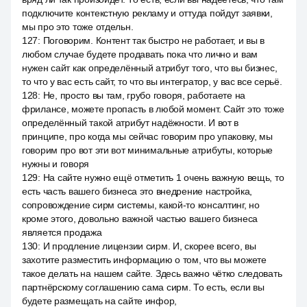
подключите контекстную рекламу и оттуда пойдут заявки,
мы про это тоже отдельн.
127
:
Поговорим. Контент так быстро не работает, и вы в
любом случае будете продавать пока что лично и вам
нужен сайт как определённый атрибут того, что вы бизнес,
то что у вас есть сайт, то что вы интегратор, у вас все серьё.
128
:
Не, просто вы там, грубо говоря, работаете на
фрилансе, можете пропасть в любой момент. Сайт это тоже
определённый такой атрибут надёжности. И вот в
принципе, про когда мы сейчас говорим про упаковку, мы
говорим про вот эти вот минимальные атрибуты, которые
нужны и говоря
129
:
На сайте нужно ещё отметить 1 очень важную вещь, то
есть часть вашего бизнеса это внедрение настройка,
сопровождение сирм системы, какой-то консалтинг, но
кроме этого, довольно важной частью вашего бизнеса
является продажа
130
:
И продление лицензии сирм. И, скорее всего, вы
захотите разместить информацию о том, что вы можете
такое делать на нашем сайте. Здесь важно чётко следовать
партнёрскому соглашению сама сирм. То есть, если вы
будете размещать на сайте инфор,