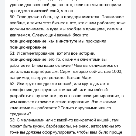
уровни для внешней, да, вот это, если это мы поговорили
про идеологический слой, что он
50
:
Тоже должен быть, ну, u предпринимателя. Понимание
вообще, а зачем этот бизнес и все, кто с ним работает, тоже
должны понимать, а куда мы вообще в принципе, летим и
двигаемся. Следующий важный блок это
позиционирование, как в институте мы проходили
позиционирование
51
:
И сегментирование, вот эти все истории,
позиционирование, это то, с какими клиентами вы
работаете. В чем ваше отличие? Чем вы отличаетесь от
остальных партнёров ам. Сирм, которых сейчас там 1000,
например, вы круто делаете. Ватсап Марк.
52
:
Или круто внедряете сенсей, или круто делаете
телефонию для крупных компаний, или вы клёвый
разработчик, ну или там, ну вот ваше позиционирование, в
чем какое-то отличие и сегментирование. Это с какими
клиентами вы работаете? Только с крупными или со
средними?
53
:
С маленькими или с какой-то конкретной нишей, там
может быть кухни, барбершопы, не знаю, автосалоны это
тоже вы должны сформулировать, чтобы вам было проще