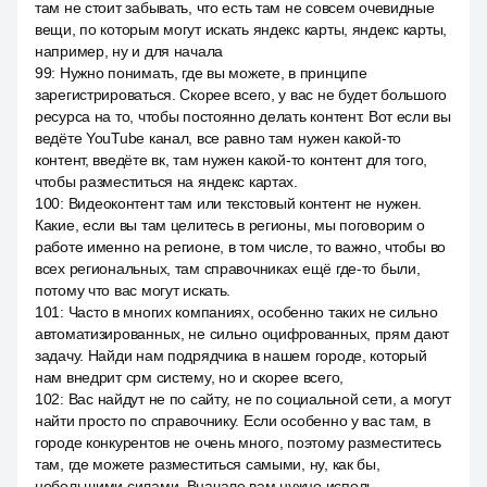
там не стоит забывать, что есть там не совсем очевидные
вещи, по которым могут искать яндекс карты, яндекс карты,
например, ну и для начала
99
:
Нужно понимать, где вы можете, в принципе
зарегистрироваться. Скорее всего, у вас не будет большого
ресурса на то, чтобы постоянно делать контент. Вот если вы
ведёте YouTube канал, все равно там нужен какой-то
контент, введёте вк, там нужен какой-то контент для того,
чтобы разместиться на яндекс картах.
100
:
Видеоконтент там или текстовый контент не нужен.
Какие, если вы там целитесь в регионы, мы поговорим о
работе именно на регионе, в том числе, то важно, чтобы во
всех региональных, там справочниках ещё где-то были,
потому что вас могут искать.
101
:
Часто в многих компаниях, особенно таких не сильно
автоматизированных, не сильно оцифрованных, прям дают
задачу. Найди нам подрядчика в нашем городе, который
нам внедрит срм систему, но и скорее всего,
102
:
Вас найдут не по сайту, не по социальной сети, а могут
найти просто по справочнику. Если особенно у вас там, в
городе конкурентов не очень много, поэтому разместитесь
там, где можете разместиться самыми, ну, как бы,
небольшими силами. Вначале вам нужно исполь.