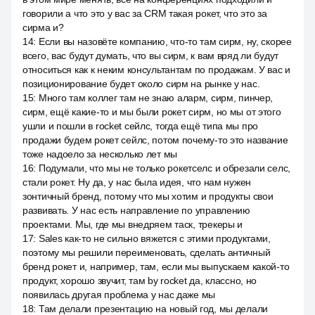
говорили а что это у вас за CRM такая рокет, что это за
сирма и?
14
:
Если вы назовёте компанию, что-то там сирм, ну, скорее
всего, вас будут думать, что вы сирм, к вам вряд ли будут
относиться как к неким консультантам по продажам. У вас и
позиционирование будет около сирм на рынке у нас.
15
:
Много там коллег там не знаю аларм, сирм, пинчер,
сирм, ещё какие-то и мы были рокет сирм, но мы от этого
ушли и пошли в rocket сейлс, тогда ещё типа мы про
продажи будем рокет сейлс, потом почему-то это название
тоже надоело за несколько лет мы
16
:
Подумали, что мы не только рокетселс и обрезали селс,
стали рокет. Ну да, у нас была идея, что нам нужен
зонтичный бренд, потому что мы хотим и продукты свои
развивать. У нас есть направление по управлению
проектами. Мы, где мы внедряем таск, трекеры и
17
:
Sales как-то не сильно вяжется с этими продуктами,
поэтому мы решили переименовать, сделать античный
бренд рокет и, например, там, если мы выпускаем какой-то
продукт, хорошо звучит, там by rocket да, классно, но
появилась другая проблема у нас даже мы
18
:
Там делали презентацию на новый год, мы делали