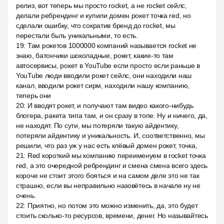
релиз, вот теперь мы просто rocket, а не rocket сейлс,
делали ребрендинг и купили домен рокет точка red, но
сделали ошибку, что сократив бренд до rocket, мы
перестали быть уникальными, то есть.
19
:
Там рокетов 1000000 компаний называется rocket не
знаю, батончики шоколадные, рокет, какие-то там
автосервисы, рокет в YouTube если просто если раньше в
YouTube люди вводили рокет сейлс, они находили наш
канал, вводили рокет сирм, находили нашу компанию,
теперь они
20
:
И вводят рокет, и получают там видео какого-нибудь
блогера, ракета типа там, и он сразу в топе. Ну и ничего, да,
не находят. По сути, мы потеряли такую айдентику,
потеряли айдентику и уникальность. И, соответственно, мы
решили, что раз уж у нас есть клёвый домен рокет, точка,
21
:
Red короткий мы компанию переименуем в rocket точка
red, а это очередной ребрендинг и смена смена всего здесь
короче не стоит этого бояться и на самом деле это не так
страшно, если вы неправильно назовётесь в начале ну не
очень.
22
:
Приятно, но потом это можно изменить, да, это будет
стоить сколько-то ресурсов, времени, денег. Но называйтесь