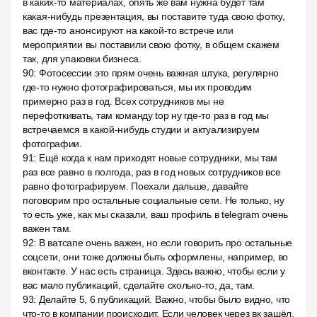
в каких-то материалах, опять же вам нужна будет там
какая-нибудь презентация, вы поставите туда свою фотку,
вас где-то анонсируют на какой-то встрече или
мероприятии вы поставили свою фотку, в общем скажем
так, для упаковки бизнеса.
90
:
Фотосессии это прям очень важная штука, регулярно
где-то нужно фотографироваться, мы их проводим
примерно раз в год. Всех сотрудников мы не
перефоткивать, там команду top ну где-то раз в год мы
встречаемся в какой-нибудь студии и актуализируем
фотографии.
91
:
Ещё когда к нам приходят новые сотрудники, мы там
раз все равно в полгода, раз в год новых сотрудников все
равно фотографируем. Поехали дальше, давайте
поговорим про остальные социальные сети. Не только, ну
то есть уже, как мы сказали, ваш профиль в telegram очень
важен там.
92
:
В ватсапе очень важен, но если говорить про остальные
соцсети, они тоже должны быть оформлены, например, во
вконтакте. У нас есть страница. Здесь важно, чтобы если у
вас мало публикаций, сделайте сколько-то, да, там.
93
:
Делайте 5, 6 публикаций. Важно, чтобы было видно, что
что-то в компании происходит. Если человек через вк зашёл,