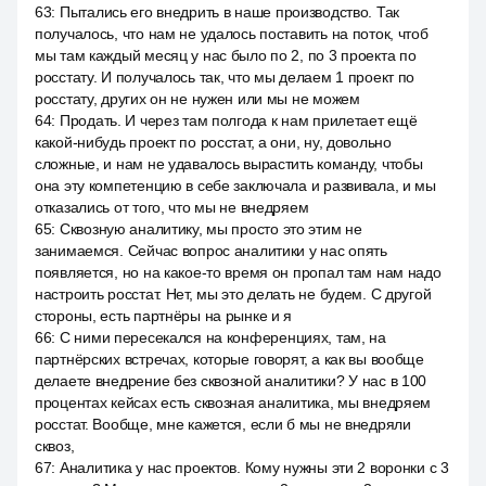
63
:
Пытались его внедрить в наше производство. Так
получалось, что нам не удалось поставить на поток, чтоб
мы там каждый месяц у нас было по 2, по 3 проекта по
росстату. И получалось так, что мы делаем 1 проект по
росстату, других он не нужен или мы не можем
64
:
Продать. И через там полгода к нам прилетает ещё
какой-нибудь проект по росстат, а они, ну, довольно
сложные, и нам не удавалось вырастить команду, чтобы
она эту компетенцию в себе заключала и развивала, и мы
отказались от того, что мы не внедряем
65
:
Сквозную аналитику, мы просто это этим не
занимаемся. Сейчас вопрос аналитики у нас опять
появляется, но на какое-то время он пропал там нам надо
настроить росстат. Нет, мы это делать не будем. С другой
стороны, есть партнёры на рынке и я
66
:
С ними пересекался на конференциях, там, на
партнёрских встречах, которые говорят, а как вы вообще
делаете внедрение без сквозной аналитики? У нас в 100
процентах кейсах есть сквозная аналитика, мы внедряем
росстат. Вообще, мне кажется, если б мы не внедряли
сквоз,
67
:
Аналитика у нас проектов. Кому нужны эти 2 воронки с 3