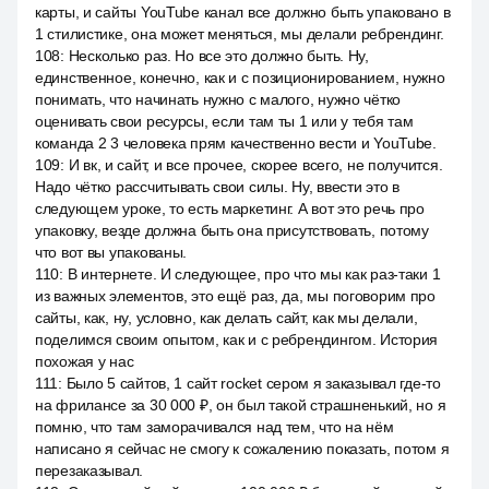
карты, и сайты YouTube канал все должно быть упаковано в
1 стилистике, она может меняться, мы делали ребрендинг.
108
:
Несколько раз. Но все это должно быть. Ну,
единственное, конечно, как и с позиционированием, нужно
понимать, что начинать нужно с малого, нужно чётко
оценивать свои ресурсы, если там ты 1 или у тебя там
команда 2 3 человека прям качественно вести и YouTube.
109
:
И вк, и сайт, и все прочее, скорее всего, не получится.
Надо чётко рассчитывать свои силы. Ну, ввести это в
следующем уроке, то есть маркетинг. А вот это речь про
упаковку, везде должна быть она присутствовать, потому
что вот вы упакованы.
110
:
В интернете. И следующее, про что мы как раз-таки 1
из важных элементов, это ещё раз, да, мы поговорим про
сайты, как, ну, условно, как делать сайт, как мы делали,
поделимся своим опытом, как и с ребрендингом. История
похожая у нас
111
:
Было 5 сайтов, 1 сайт rocket сером я заказывал где-то
на фрилансе за 30 000 ₽, он был такой страшненький, но я
помню, что там заморачивался над тем, что на нём
написано я сейчас не смогу к сожалению показать, потом я
перезаказывал.