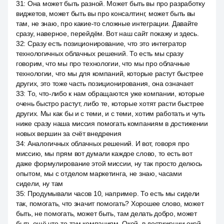
31
:
Она может быть разной. Может быть вы про разработку
виджетов, может быть вы про консалтинг, может быть вы
там, не знаю, про какие-то сложные интеграции. Давайте
сразу, наверное, перейдём. Вот наш сайт покажу и здесь.
32
:
Сразу есть позиционирование, что это интегратор
технологичных облачных решений. То есть мы сразу
говорим, что мы про технологии, что мы про облачные
технологии, что мы для компаний, которые растут быстрее
других, это тоже часть позиционирования, она означает
33
:
То, что-либо к нам обращаются уже компании, которые
очень быстро растут, либо те, которые хотят расти быстрее
других. Мы как бы и с теми, и с теми, хотим работать и чуть
ниже сразу наша миссия помогать компаниям в достижении
новых вершин за счёт внедрения
34
:
Аналогичных облачных решений. И вот, говоря про
миссию, мы прям вот думали каждое слово, то есть вот
даже формулирование этой миссии, ну так просто делюсь
опытом, мы с отделом маркетинга, не знаю, часами
сидели, ну там
35
:
Продумывали часов 10, например. То есть мы сидели
так, помогать, что значит помогать? Хорошее слово, может
быть, не помогать, может быть, там делать добро, может
быть ещё что-то там компаниям. Окей, в достижении окей.