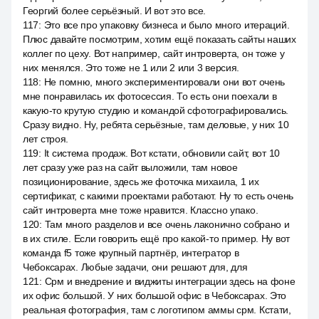
Георгий более серьёзный. И вот это все.
117
:
Это все про упаковку бизнеса и было много итераций.
Плюс давайте посмотрим, хотим ещё показать сайты наших
коллег по цеху. Вот например, сайт интроверта, он тоже у
них менялся. Это тоже не 1 или 2 или 3 версия.
118
:
Не помню, много экспериментировали они вот очень
мне понравилась их фотосессия. То есть они поехали в
какую-то крутую студию и командой сфотографировались.
Сразу видно. Ну, ребята серьёзные, там деловые, у них 10
лет строя.
119
:
It система продаж. Вот кстати, обновили сайт, вот 10
лет сразу уже раз на сайт выложили, там новое
позиционирование, здесь же фоточка михаила, 1 их
сертификат, с какими проектами работают. Ну то есть очень
сайт интроверта мне тоже нравится. Классно упако.
120
:
Там много разделов и все очень лаконично собрано и
в их стиле. Если говорить ещё про какой-то пример. Ну вот
команда f5 тоже крупный партнёр, интегратор в
Чебоксарах. Любые задачи, они решают для, для
121
:
Срм и внедрение и виджиты интеграции здесь на фоне
их офис большой. У них большой офис в Чебоксарах. Это
реальная фотография, там с логотипом аммы срм. Кстати,