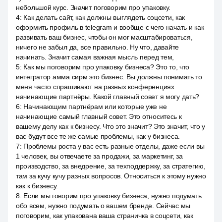
небольшой курс. Значит поговорим про упаковку.
4
:
Как делать сайт, как должны выглядеть соцсети, как
оформить профиль в telegram и вообще с чего начать и как
развивать ваш бизнес, чтобы он мог масштабироваться,
ничего не забыл да, все правильно. Ну что, давайте
начинать. Значит самая важная мысль перед тем,
5
:
Как мы поговорим про упаковку бизнеса? Это то, что
интегратор амма сирм это бизнес. Вы должны понимать то
меня часто спрашивают на разных конференциях
начинающие партнёры. Какой главный совет я могу дать?
6
:
Начинающим партнёрам или которые уже не
начинающие самый главный совет. Это относитесь к
вашему делу как к бизнесу. Что это значит? Это значит, что у
вас будут все те же самые проблемы, как у бизнеса.
7
:
Проблемы роста у вас есть разные отделы, даже если вы
1 человек, вы отвечаете за продажи, за маркетинг, за
производство, за внедрение, за техподдержку, за стратегию,
там за кучу кучу разных вопросов. Относиться к этому нужно
как к бизнесу.
8
:
Если мы говорим про упаковку бизнеса, нужно подумать
обо всем, нужно подумать о вашем бренде. Сейчас мы
поговорим, как упакована ваша страничка в соцсети, как