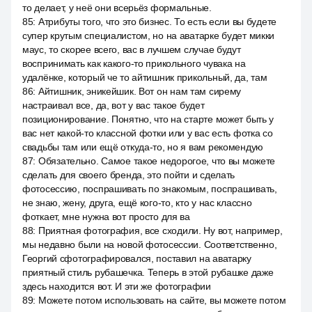
то делает, у неё они всерьёз формальные.
85
:
Атрибуты того, что это бизнес. То есть если вы будете
супер крутым специалистом, но на аватарке будет микки
маус, то скорее всего, вас в лучшем случае будут
воспринимать как какого-то прикольного чувака на
удалёнке, который че то айтишник прикольный, да, там
86
:
Айтишник, эникейшик. Вот он нам там сирему
настраивал все, да, вот у вас такое будет
позиционирование. Понятно, что на старте может быть у
вас нет какой-то классной фотки или у вас есть фотка со
свадьбы там или ещё откуда-то, но я вам рекомендую
87
:
Обязательно. Самое такое недорогое, что вы можете
сделать для своего бренда, это пойти и сделать
фотосессию, поспрашивать по знакомым, поспрашивать,
не знаю, жену, друга, ещё кого-то, кто у нас классно
фоткает, мне нужна вот просто для ва
88
:
Приятная фотография, все сходили. Ну вот, например,
мы недавно были на новой фотосессии. Соответственно,
Георгий сфотографировался, поставил на аватарку
приятный стиль рубашечка. Теперь в этой рубашке даже
здесь находится вот. И эти же фотографии
89
:
Можете потом использовать на сайте, вы можете потом