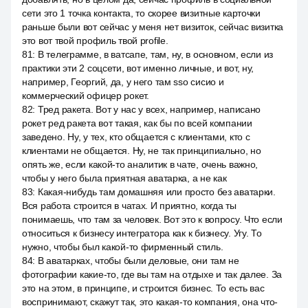
сети это 1 точка контакта, то скорее визитные карточки
раньше были вот сейчас у меня нет визиток, сейчас визитка
это вот твой профиль твой profile.
81
:
В телеграмме, в ватсапе, там, ну, в основном, если из
практики эти 2 соцсети, вот именно личные, и вот, ну,
например, Георгий, да, у него там sso сисио и
коммерческий офицер рокет.
82
:
Тред ракета. Вот у нас у всех, например, написано
рокет ред ракета вот такая, как бы по всей компании
заведено. Ну, у тех, кто общается с клиентами, кто с
клиентами не общается. Ну, не так принципиально, но
опять же, если какой-то аналитик в чате, очень важно,
чтобы у него была приятная аватарка, а не как
83
:
Какая-нибудь там домашняя или просто без аватарки.
Вся работа строится в чатах. И приятно, когда ты
понимаешь, что там за человек. Вот это к вопросу. Что если
относиться к бизнесу интегратора как к бизнесу. Угу. То
нужно, чтобы был какой-то фирменный стиль.
84
:
В аватарках, чтобы были деловые, они там не
фотографии какие-то, где вы там на отдыхе и так далее. За
это на этом, в принципе, и строится бизнес. То есть вас
воспринимают, скажут так, это какая-то компания, она что-