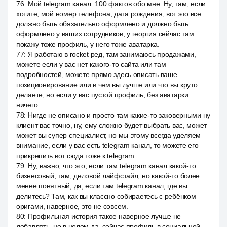
76
:
Мой telegram канал. 100 фактов обо мне. Ну, там, если
хотите, мой номер телефона, дата рождения, вот это все
должно быть обязательно оформлено и должно быть
оформлено у ваших сотрудников, у георгия сейчас там
покажу тоже профиль, у него тоже аватарка.
77
:
Я работаю в rocket ред, там занимаюсь продажами,
можете если у вас нет какого-то сайта или там
подробностей, можете прямо здесь описать ваше
позиционирование или в чем вы лучше или что вы круто
делаете, но если у вас пустой профиль, без аватарки
ничего.
78
:
Нигде не описано и просто там какие-то заковерными ну
клиент вас точно, ну, ему сложно будет выбрать вас, может
может вы супер специалист, но мы этому всегда уделяем
внимание, если у вас есть telegram канал, то можете его
прикрепить вот сюда тоже к telegram.
79
:
Ну, важно, что это, если там telegram канал какой-то
бизнесовый, там, деловой лайфстайл, но какой-то более
менее понятный, да, если там telegram канал, где вы
делитесь? Там, как вы классно собираетесь с ребёнком
оригами, наверное, это не совсем.
80
:
Профильная история такое наверное лучше не
добавлять, но в целом да, сейчас профиль в социальной