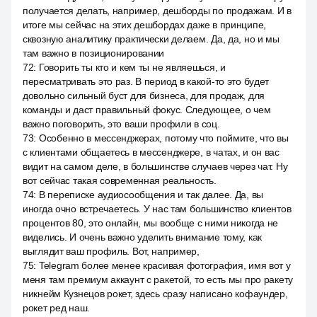
получается делать, например, дешборды по продажам. И в
итоге мы сейчас на этих дешбордах даже в принципе,
сквозную аналитику практически делаем. Да, да, но и мы
там важно в позиционировании
72
:
Говорить ты кто и кем ты не являешься, и
пересматривать это раз. В период в какой-то это будет
довольно сильный буст для бизнеса, для продаж, для
команды и даст правильный фокус. Следующее, о чем
важно поговорить, это ваши профили в соц.
73
:
Особенно в мессенджерах, потому что поймите, что вы
с клиентами общаетесь в мессенджере, в чатах, и он вас
видит на самом деле, в большинстве случаев через чат. Ну
вот сейчас такая современная реальность.
74
:
В переписке аудиосообщения и так далее. Да, вы
иногда очно встречаетесь. У нас там большинство клиентов
процентов 80, это онлайн, мы вообще с ними никогда не
виделись. И очень важно уделить внимание тому, как
выглядит ваш профиль. Вот, например,
75
:
Telegram более менее красивая фотография, имя вот у
меня там премиум аккаунт с ракетой, то есть мы про ракету
никнейм Кузнецов рокет, здесь сразу написано кофаундер,
рокет ред наш.