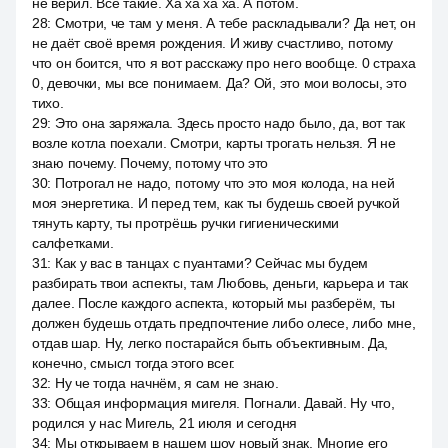
не верил. Все такие. Ха ха ха ха. А потом.
28
:
Смотри, че там у меня. А тебе раскладывали? Да нет, он
не даёт своё время рождения. И живу счастливо, потому
что он боится, что я вот расскажу про него вообще. 0 страха
0, девочки, мы все понимаем. Да? Ой, это мои волосы, это
тихо.
29
:
Это она заряжала. Здесь просто надо было, да, вот так
возле котла поехали. Смотри, карты трогать нельзя. Я не
знаю почему. Почему, потому что это
30
:
Потрогал не надо, потому что это моя колода, на ней
моя энергетика. И перед тем, как ты будешь своей ручкой
тянуть карту, ты протрёшь ручки гигиеническими
салфетками.
31
:
Как у вас в танцах с пуантами? Сейчас мы будем
разбирать твои аспекты, там Любовь, деньги, карьера и так
далее. После каждого аспекта, который мы разберём, ты
должен будешь отдать предпочтение либо олесе, либо мне,
отдав шар. Ну, легко постарайся быть объективным. Да,
конечно, смысл тогда этого всег.
32
:
Ну че тогда начнём, я сам не знаю.
33
:
Общая информация мигеля. Погнали. Давай. Ну что,
родился у нас Мигель, 21 июля и сегодня
34
:
Мы открываем в нашем шоу новый знак. Многие его