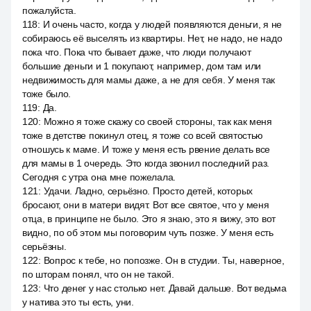
пожалуйста.
118
:
И очень часто, когда у людей появляются деньги, я не
собираюсь её выселять из квартиры. Нет, не надо, не надо
пока что. Пока что бывает даже, что люди получают
большие деньги и 1 покупают, например, дом там или
недвижимость для мамы даже, а не для себя. У меня так
тоже было.
119
:
Да.
120
:
Можно я тоже скажу со своей стороны, так как меня
тоже в детстве покинул отец, я тоже со всей святостью
отношусь к маме. И тоже у меня есть рвение делать все
для мамы в 1 очередь. Это когда звонил последний раз.
Сегодня с утра она мне пожелала.
121
:
Удачи. Ладно, серьёзно. Просто детей, которых
бросают, они в матери видят. Вот все святое, что у меня
отца, в принципе не было. Это я знаю, это я вижу, это вот
видно, по об этом мы поговорим чуть позже. У меня есть
серьёзны.
122
:
Вопрос к тебе, но попозже. Он в студии. Ты, наверное,
по шторам понял, что он не такой.
123
:
Что денег у нас столько нет. Давай дальше. Вот ведьма
у натива это ты есть, уни.