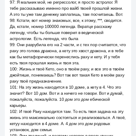
97
:
Я мальчик мой, не регрессолог, я просто астролог. Я
тебе рассказываю именно про вайб твоей прошлой жизни.
А это ты уже там денежку заплатишь, там посчитаешь. Вот.
98
:
Кстати, вот номер знакомых, все, к этому, ***, сводится.
Да, кстати, номер 100000 легенда. Вкратце расскажу
легенду, чтобы ты больше поверил в ведической
астрологии. Есть легенда, что была
99
:
Они разрубила его на 2 части, и с тех пор считается, что
раху это голова дракона, а кету это хвост дракона, и в тебе
как бы метафорически перенеслись раху и кету. И у тебя
есть твоя прошлая жизнь и твоя эта.
100
:
Жизнь и твоё Кето, оно в твоём раху, и все это в твоём
джойтише, понимаешь? Вот так вот такая Кето в моём раху
раху твоё предназначение.
101
:
На эту жизнь находится в 10 доме, а кету в 4. Что это
значит? Вот 10 дом. Вот и а ничего не говори. Вот и думай,
пожалуйста, пожалуйста. 10 дом это дом ебической
карьеры.
102
:
И твоё Раку находится там. То есть твоя задача на эту
жизнь это максимально состояться и реализоваться. А твоё,
кетуу находится в 4 доме. A. 4 дом это дом родовых
установок, дом семьи.
103
:
Дом традиций, и поэтому человек в предыдущих