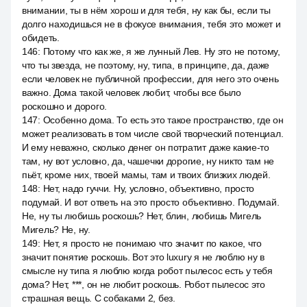
внимании, ты в нём хорош и для тебя, ну как бы, если ты
долго находишься не в фокусе внимания, тебя это может и
обидеть.
146
:
Потому что как же, я же лунный Лев. Ну это не потому,
что ты звезда, не поэтому, ну, типа, в принципе, да, даже
если человек не публичной профессии, для него это очень
важно. Дома такой человек любит, чтобы все было
роскошно и дорого.
147
:
Особенно дома. То есть это такое пространство, где он
может реализовать в том числе свой творческий потенциал.
И ему неважно, сколько денег он потратит даже какие-то
там, ну вот условно, да, чашечки дорогие, ну никто там не
пьёт, кроме них, твоей мамы, там и твоих близких людей.
148
:
Нет, надо гуччи. Ну, условно, объективно, просто
подумай. И вот ответь на это просто объективно. Подумай.
Не, ну ты любишь роскошь? Нет, блин, любишь Мигель
Мигель? Не, ну.
149
:
Нет, я просто не понимаю что значит по какое, что
значит понятие роскошь. Вот это luxury я не люблю ну в
смысле ну типа я люблю когда робот пылесос есть у тебя
дома? Нет, ***, он не любит роскошь. Робот пылесос это
страшная вещь. С собаками 2, без.