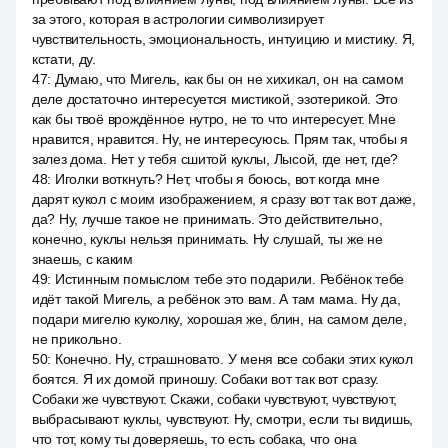
за этого, которая в астрологии символизирует
чувствительность, эмоциональность, интуицию и мистику. Я,
кстати, ду.
47
:
Думаю, что Мигель, как бы он не хихикал, он на самом
деле достаточно интересуется мистикой, эзотерикой. Это
как бы твоё врождённое нутро, не то что интересует. Мне
нравится, нравится. Ну, не интересуюсь. Прям так, чтобы я
залез дома. Нет у тебя сшитой куклы, Лысой, где нет, где?
48
:
Иголки воткнуть? Нет, чтобы я боюсь, вот когда мне
дарят кукол с моим изображением, я сразу вот так вот даже,
да? Ну, лучше такое не принимать. Это действительно,
конечно, куклы нельзя принимать. Ну слушай, ты же не
знаешь, с каким
49
:
Истинным помыслом тебе это подарили. Ребёнок тебе
идёт такой Мигель, а ребёнок это вам. А там мама. Ну да,
подари мигелю куколку, хорошая же, блин, на самом деле,
не прикольно.
50
:
Конечно. Ну, страшновато. У меня все собаки этих кукол
боятся. Я их домой приношу. Собаки вот так вот сразу.
Собаки же чувствуют. Скажи, собаки чувствуют, чувствуют,
выбрасывают куклы, чувствуют. Ну, смотри, если ты видишь,
что тот, кому ты доверяешь, то есть собака, что она