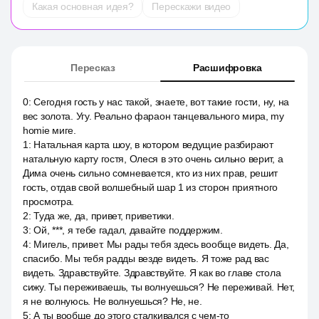
Какая основная идея?
Перескажи видео
Пересказ
Расшифровка
0
:
Сегодня гость у нас такой, знаете, вот такие гости, ну, на
вес золота. Угу. Реально фараон танцевального мира, my
homie миге.
1
:
Натальная карта шоу, в котором ведущие разбирают
натальную карту гостя, Олеся в это очень сильно верит, а
Дима очень сильно сомневается, кто из них прав, решит
гость, отдав свой волшебный шар 1 из сторон приятного
просмотра.
2
:
Туда же, да, привет, приветики.
3
:
Ой, ***, я тебе гадал, давайте поддержим.
4
:
Мигель, привет. Мы рады тебя здесь вообще видеть. Да,
спасибо. Мы тебя радды везде видеть. Я тоже рад вас
видеть. Здравствуйте. Здравствуйте. Я как во главе стола
сижу. Ты переживаешь, ты волнуешься? Не переживай. Нет,
я не волнуюсь. Не волнуешься? Не, не.
5
:
А ты вообще до этого сталкивался с чем-то