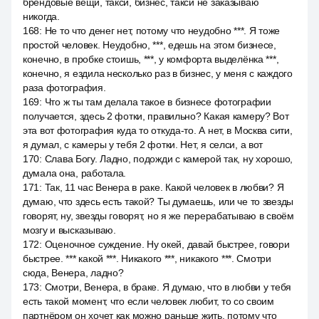
брендовые вещи, такси, бизнес, такси не заказываю
никогда.
168
:
Не то что денег нет, потому что неудобно ***. Я тоже
простой человек. Неудобно, ***, едешь на этом бизнесе,
конечно, в пробке стоишь, ***, у комфорта выделёнка ***,
конечно, я ездила несколько раз в бизнес, у меня с каждого
раза фотография.
169
:
Что ж ты там делала такое в бизнесе фотографии
получается, здесь 2 фотки, правильно? Какая камеру? Вот
эта вот фотография куда то откуда-то. А нет, в Москва сити,
я думал, с камеры у тебя 2 фотки. Нет, я селси, а вот
170
:
Слава Богу. Ладно, подожди с камерой так, ну хорошо,
думала она, работала.
171
:
Так, 11 час Венера в раке. Какой человек в любви? Я
думаю, что здесь есть такой? Ты думаешь, или че то звезды
говорят, ну, звезды говорят, но я же перерабатываю в своём
мозгу и высказываю.
172
:
Оценочное суждение. Ну окей, давай быстрее, говори
быстрее. *** какой ***. Никакого ***, никакого ***. Смотри
сюда, Венера, ладно?
173
:
Смотри, Венера, в браке. Я думаю, что в любви у тебя
есть такой момент, что если человек любит, то со своим
партнёром он хочет как можно раньше жить, потому что