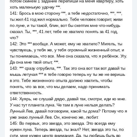
потом скинем 1 задание перепиши на меня квартиру, хоть
хоть маленькую удочку ***.
141
:
Брось в мою сторону ***, а тебе недостаточно, ***, ***,
ты жил 41 год жил нормально. Тебе человек говорит, живи
по луне, и ты такой, блин, вот бы скептик мне что-нибудь
сказал. Ты, ***, 41 лет, тебе не хватило понять за 41 год,
что?
142
:
Это *** вообще. А может, ему не хватило? Мигель, ты
чувствуешь, у тебя же, у тебя огромный жизненный опыт, и
ты понимаешь, что все. Мне она сказала, что я ребёнок. Угу.
Да она мне твой опыт, ***.
143
:
*** сразу отрубила, ***. Так это она вот так вот давай ты
мышь летучая *** я тебе говорю теперь ну ты же не веришь
в это. Тебе жизненного опыта должно хватить, чтобы
понять, что за все, что мы делаем, надо принимать
ответственность.
144
:
Хуярь, не слушай дядю, давай так, смотри, иди ко мне.
У нас тут планета луна. Че там в луне нельзя делать?
Лунный Лев, давай поговорим, какой ты дома? Потому что я
уже знаю лунный Лев. Он, конечно же, любит.
145
:
Во первых, это звезда, это звезда. Это всегда ему
нужен луна. Теперь звезда, ты знал? Нет, звезда это ты, по
сути, мне нужен центр внимания. Да, ты любишь быть во