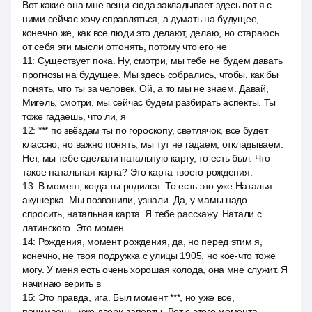
Вот какие она мне вещи сюда закладывает здесь вот я с
ними сейчас хочу справляться, а думать на будущее,
конечно же, как все люди это делают, делаю, но стараюсь
от себя эти мысли отгонять, потому что его не
11
:
Существует пока. Ну, смотри, мы тебе не будем давать
прогнозы на будущее. Мы здесь собрались, чтобы, как бы
понять, что ты за человек. Ой, а то мы не знаем. Давай,
Мигель, смотри, мы сейчас будем разбирать аспекты. Ты
тоже гадаешь, что ли, я
12
:
*** по звёздам ты по гороскопу, светлячок, все будет
классно, но важно понять, мы тут не гадаем, откладываем.
Нет, мы тебе сделали натальную карту, то есть был. Что
такое натальная карта? Это карта твоего рождения.
13
:
В момент, когда ты родился. То есть это уже Наталья
акушерка. Мы позвонили, узнали. Да, у мамы надо
спросить, натальная карта. Я тебе расскажу. Натали с
латинского. Это момен.
14
:
Рождения, момент рождения, да, но перед этим я,
конечно, не твоя подружка с улицы 1905, но кое-что тоже
могу. У меня есть очень хорошая колода, она мне служит. Я
начинаю верить в
15
:
Это правда, ига. Был момент ***, но уже все,
понимаешь, уже двери заперты. Вот с этого момента,