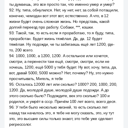
ты думаешь, это все просто так, что именно умер и умер?
92
:
Ну, типа, обнулился. Нет, ну нет, нет, за собой потащили,
конечно, чемодан вот этот вот, естественно. А что, в 12
жизни будет очень сложная жизнь. Но представь, какой
долгий переезд про работу. Собаки, ***, кошки.
93
:
Такой, так, то есть если я проработаю, то я буду, типа,
проработан. Будет жизнь тяжёлая. Да, да. 12 будет
тяжёлая. Ну подожди, че ты забегаешь ещё лет 1200, где-
то, 200 всего.
94
:
1000, 1000, а 1200, 1200. А остальное или хочется,
смотри, а перенести там ещё, смотри, смотри, если не
хочешь, 1200, ещё 5000 у тебя будет. Ну вот, хочу, типа, да,
вот, давай 5000, 5000 можно? Нет, почему? Ну, это нужно
просчитывать, Мигель, я тебе
95
:
Осталось 12000 лет или сколько? 1000? 200, 1000, 200,
1200. Да, молодой душе, молодой душе подожди. А до
этого сколько было? Подождите, век это сколько? 100 и
родился, и умрёт в ссср. Причём 100 лет всего, всего деся.
96
:
У тебя было несколько жизней, то есть сколько лет
назад так началось это, я тебе не могу сказать, это, ну тут
это, это высшие силы только знают, это тебе уже сделает
регрессолог.