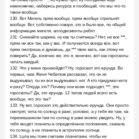
немножечко, наберись ресурса и пообещай, что мы что-то
такое вообще.
130
:
Вот Мигель прям вообще, прям вообще стрельнёт
вообще. Вот, собственно говоря, это и было все, по общей
информации мигеля, аплодисменты ребят.
131
:
Снимайте шарики, ну как ты считаешь? Нет, не все ***,
прям не все так, как у вас. И получается всегда все, вот
прям смотришь и думаешь, да *** твою мать, как этому не
поверить? Да, конечно же, это я, конечно, вот как гороскопы
читать каждый.
132
:
Что у меня произойдёт? Ну, гороскоп это ерунда. Во
первых, нам Женя Чебатков рассказал, что он их
выдумывал, ты их все выдумывал, нет. А кто придумал кета
и раху? Откуда это? Почему они всем подходят, ***, эти
гороскопы? Да, это ерунда. 12 типов людей всего есть
вообще, что это так?
133
:
Ну вот, гороскоп это действительно ерунда. Они просто
смотрят, типа по солнцу в раке, условно, а у тебя же там, на
перемешанном там по солнцу в раке можно увидеть. Ну, у
тебя входят планеты в определённое положение, сказала
по солнцу, а не планеты в астрологии солнце.
134
:
Luna мы тоже считаем планетами, чтобы не