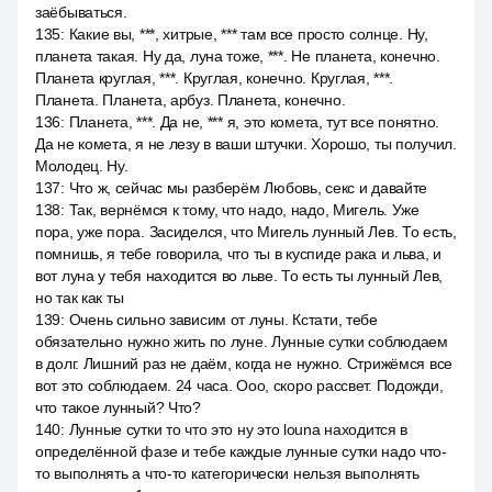
заёбываться.
135
:
Какие вы, ***, хитрые, *** там все просто солнце. Ну,
планета такая. Ну да, луна тоже, ***. Не планета, конечно.
Планета круглая, ***. Круглая, конечно. Круглая, ***.
Планета. Планета, арбуз. Планета, конечно.
136
:
Планета, ***. Да не, *** я, это комета, тут все понятно.
Да не комета, я не лезу в ваши штучки. Хорошо, ты получил.
Молодец. Ну.
137
:
Что ж, сейчас мы разберём Любовь, секс и давайте
138
:
Так, вернёмся к тому, что надо, надо, Мигель. Уже
пора, уже пора. Засиделся, что Мигель лунный Лев. То есть,
помнишь, я тебе говорила, что ты в куспиде рака и льва, и
вот луна у тебя находится во льве. То есть ты лунный Лев,
но так как ты
139
:
Очень сильно зависим от луны. Кстати, тебе
обязательно нужно жить по луне. Лунные сутки соблюдаем
в долг. Лишний раз не даём, когда не нужно. Стрижёмся все
вот это соблюдаем. 24 часа. Ооо, скоро рассвет. Подожди,
что такое лунный? Что?
140
:
Лунные сутки то что это ну это louna находится в
определённой фазе и тебе каждые лунные сутки надо что-
то выполнять а что-то категорически нельзя выполнять