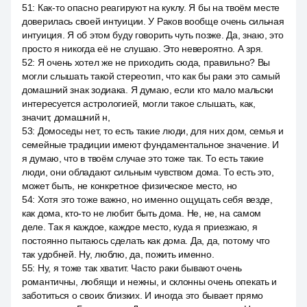
51
:
Как-то опасно реагируют на куклу. Я бы на твоём месте
доверилась своей интуиции. У Раков вообще очень сильная
интуиция. Я об этом буду говорить чуть позже. Да, знаю, это
просто я никогда её не слушаю. Это невероятно. А зря.
52
:
Я очень хотел же не приходить сюда, правильно? Вы
могли слышать такой стереотип, что как бы раки это самый
домашний знак зодиака. Я думаю, если кто мало мальски
интересуется астрологией, могли такое слышать, как,
значит, домашний н,
53
:
Домоседы нет, то есть такие люди, для них дом, семья и
семейные традиции имеют фундаментальное значение. И
я думаю, что в твоём случае это тоже так. То есть такие
люди, они обладают сильным чувством дома. То есть это,
может быть, не конкретное физическое место, но
54
:
Хотя это тоже важно, но именно ощущать себя везде,
как дома, кто-то не любит быть дома. Не, не, на самом
деле. Так я каждое, каждое место, куда я приезжаю, я
постоянно пытаюсь сделать как дома. Да, да, потому что
так удобней. Ну, люблю, да, пожить именно.
55
:
Ну, я тоже так хватит. Часто раки бывают очень
романтичны, любящи и нежны, и склонны очень опекать и
заботиться о своих близких. И иногда это бывает прямо