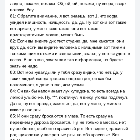
ладно, покажи, покажи. Ой, ой, ой, покажи, ну вверх, вверх
покажи. Вау.
81
:
Обратите внимание, я вот, знаешь, вот 1, что когда
увидел изящность, изящность, да, да. Ну вот они вот такие
вот аристо, у меня тоже такие, они вот такие
аристократичные можно, может быть
82
:
Если вы видите днк тест студию, да, мне кажется, они
врут, да, если вы видите человека с изящными вот такими
тонкими щиколотками и запястьями, значит, у него студент в
весах. Я не знаю, зачем вам эта информация, но будете
знать не надо.
83
:
Вот мои кувалды ли у тебя сразу видно, что нет. Да, у
таких людей всегда красиво очерчен рот, он как бы
напоминает, я даже знаю, чем усами.
84
:
Он как бы напоминает лук купидона, то есть всегда на
лёгкой улыбочке. Ну, ***, подтянул, я вижу, уголки подтянул.
Да не, ну вот правда, заметьте, да, вот у меня, у мигеля
какие у нас рты.
85
:
И они сразу бросаются в глаза. То есть сразу на
переднем у дороха бросается. Ну, не только в местах, нет,
ну особенно, особенно красивый рот. Вот видите, красивый
рот, щиколотки у вас разные рты, но оба красивые. Вот.