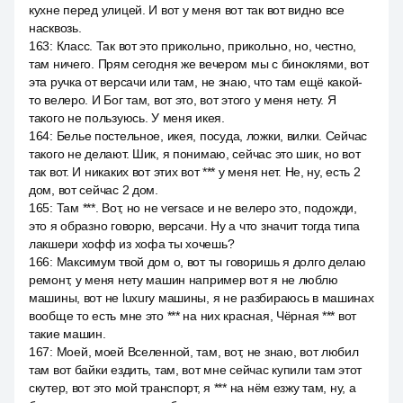
кухне перед улицей. И вот у меня вот так вот видно все
насквозь.
163
:
Класс. Так вот это прикольно, прикольно, но, честно,
там ничего. Прям сегодня же вечером мы с биноклями, вот
эта ручка от версачи или там, не знаю, что там ещё какой-
то велеро. И Бог там, вот это, вот этого у меня нету. Я
такого не пользуюсь. У меня икея.
164
:
Белье постельное, икея, посуда, ложки, вилки. Сейчас
такого не делают. Шик, я понимаю, сейчас это шик, но вот
так вот. И никаких вот этих вот *** у меня нет. Не, ну, есть 2
дом, вот сейчас 2 дом.
165
:
Там ***. Вот, но не versace и не велеро это, подожди,
это я образно говорю, версачи. Ну а что значит тогда типа
лакшери хофф из хофа ты хочешь?
166
:
Максимум твой дом о, вот ты говоришь я долго делаю
ремонт, у меня нету машин например вот я не люблю
машины, вот не luxury машины, я не разбираюсь в машинах
вообще то есть мне это *** на них красная, Чёрная *** вот
такие машин.
167
:
Моей, моей Вселенной, там, вот, не знаю, вот любил
там вот байки ездить, там, вот мне сейчас купили там этот
скутер, вот это мой транспорт, я *** на нём езжу там, ну, а