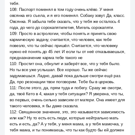
тебя.
108
:
Паспорт поменял в том году очень клёво. У меня
овсянка его съела, и я его поменял. Собаку зовут. Да, класс.
Овсянка. Я забыла тебе сказать, что у тебя же осталось 4
года, до чего до сорокапятилетия, Мигель сорокапяти.
109
:
Просто в астрологии, чтобы понять и принять свою
кармическую задачу, считается, что человек, как тебе
повезло, что ты сейчас пришёл. Считается, что человеку
нужно её понять до 45 лет. И если ты от неё отказываешься,
предназначение карма тебе такого не
110
:
Простит она, обнулит и заберёт все, что у тебя было.
Но ты все уже услышал. Все хорошо. Ты же сейчас
задумаешься. Ладно, давай пока дальше смотри ещё раз.
Да, про резонации твои поговорим. Тебе бы в церковь.
111
:
После этого, да, прям туда и побегу. Сразу же смотри,
да, твоё Кето в 4, какая у тебя ситуация? Я уверена, что ты,
во первых, очень сильно зависим от матери. Она имеет для
такого человека, я бы даже сказала.
112
:
Священное значение, это, это называется зависимость
или как? Ну то есть есть люди, которые нейтрально мать
есть и есть, да? А у тебя, у меня мама, а у тебя мамочка, у
тебя мама, и ты понимаешь, что ты как будто бы ей должен