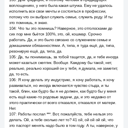
воплощениях, у него была какая штучка. Ему не удалось
исполнить все свои мечты и состояться в профессии,
потому что он выбрал служить семье, служить роду. И ты
это помнишь, я знаю.
104
:
Что ты это помнишь? Наверное, это отголосками до
сих пор мне бьётся 100%, это, ой, кошмар. Срочно
работать. Да, и это было связано со служением семье и
домашними обязанностями. А, типа, я туда ещё, да, типа,
резонирую ещё, да, типа, да.
105
:
Да, ты понимаешь, за тобой тащится, да, и тебе иногда
может казаться скептик. Вообще. Каждому бы такой, нет,
реально, реально хороший он у тебя, я думала, не заметит,
да, то есть.
106
:
Я хочу делать эту индустрию, я хочу работать, я хочу
развиваться, но иногда включается чувство стыда, и ты
такой, блин, как будто бы я не должен, как будто бы у меня
есть ещё какие-то родовые задачи, да, и это недавно от
этого практически от всего отказался, отказался от матери.
Нет.
107
:
Работы послал ***. Вот, пожалуйста, тебе нельзя это
делать. Ой, а тебе сколько лет то? 41 ой, ой ой ой ой, что
это паспорт менять надо было в том году. А ты, наверное, у