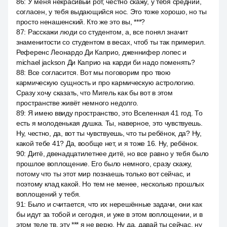
86
:
У меня некрасивый рот, честно скажу, у тебя средний,
согласен, у тебя выдающийся нос. Это тоже хорошо, но ты
просто ненашенский. Кто же это вы, ***?
87
:
Расскажи люди со студентом, а, все понял значит
знаменитости со студентом в весах, чтоб ты так примерил.
Референс Леонардо Ди Каприо, дженнифер лопес и
michael jackson Ди Каприо на карди би надо поменять?
88
:
Все согласится. Вот мы поговорим про твою
кармическую сущность и про кармическую астрологию.
Сразу хочу сказать, что Мигель как бы вот в этом
пространстве живёт немного недолго.
89
:
Я имею ввиду пространство, это Вселенная 41 год. То
есть я молоденькая душка. Ты, наверное, это чувствуешь.
Ну, честно, да, вот ты чувствуешь, что ты ребёнок, да? Ну,
какой тебе 41? Да, вообще нет, и я тоже 16. Ну, ребёнок.
90
:
Дитё, двенадцатилетнее дитё, но все равно у тебя было
прошлое воплощение. Его было немного, сразу скажу,
потому что ты этот мир познаешь только вот сейчас, и
поэтому клад какой. Но тем не менее, несколько прошлых
воплощений у тебя.
91
:
Было и считается, что их нерешённые задачи, они как
бы идут за тобой и сегодня, и уже в этом воплощении, и в
этом теле тв, эту *** я не верю. Ну да, давай ты сейчас, ну