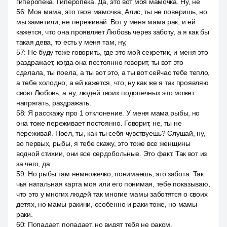
гиперопека. Гиперопека. Да, это вот моя мамочка. Ну, не
56
:
Моя мама, это твоя мамочка, Алис, ты не поверишь, но
мы заметили, не переживай. Вот у меня мама рак, и ей
кажется, что она проявляет Любовь через заботу, а я как бы
такая дева, то есть у меня там, ну,
57
:
Не буду тоже говорить, где это мой секретик, и меня это
раздражает, когда она постоянно говорит, ты вот это
сделала, ты поела, а ты вот это, а ты вот сейчас тебе тепло,
а тебе холодно, а ей кажется, что, ну как же я так проявляю
свою Любовь, а ну, людей твоих подопечных это может
напрягать, раздражать.
58
:
Я расскажу про 1 отклонение. У меня мама рыбы, но
она тоже переживает постоянно. Говорит, не, ты не
переживай. Поел, ты, как ты себя чувствуешь? Слушай, ну,
во первых, рыбы, я тебе скажу, это тоже все женщины
водной стихии, они все сердобольные. Это факт. Так вот из
за чего, да.
59
:
Но рыбы там немножечко, понимаешь, это забота. Так
чья натальная карта моя или его понимая, тебе показываю,
что это у многих людей так многие мамы заботятся о своих
детях, но мамы ракини, особенно и раки тоже, но мамы
раки.
60
:
Попадает, попадает, но видят тебя не раком.