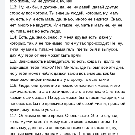
всю жизнь, ну, не должен, ну, как
113
:
Ну, как бы, и должен, да, не, ну давай, давай другую
сторону посмотрим. Ты знаешь людей, которых, ну, мать,
ну, есть, ну, и есть мать, да, знаю, много не видится. Знаю,
нет, много не видится. Или такие, ну, мать и мать не, ну, не,
ну, типа, нет, но есть люди.
114
:
Есть, да, знаю, знаю. У меня друзья есть, даже у
которых, так, я не понимаю, почему так происходит. Не, ну,
типа, ну мама, типа же мама гель, где ты был и выпуски,
да? А у тебя от неё может быть прям
115
:
Зависимость наблюдаться, то есть, когда ты долго не
видишься, тебе плохо? Нет, Мигель, где ты был все эти дни,
но у тебя может наблюдаться такой вот, знаешь, как бы
немножко инфантилизм в эту сторону, то есть такие
116
:
Люди, они трепетно и нежно относятся к маме, и это
замечательно, и это правильно, и это в том числе 1 из твоих
кармических задач. Но здесь может быть такая история, что
человек как бы по привычке прошлой своей жизни, прошлой
души, ему тяжело уехать.
117
:
От мамы долгое время. Очень часто. Это те случаи,
когда мужчина зовёт маму жить в свою семью потом. То
есть ему, даже если он покупает жилье или какие-то, ну,
первые крупные для мамы, сделал 1 этаж в новом доме,