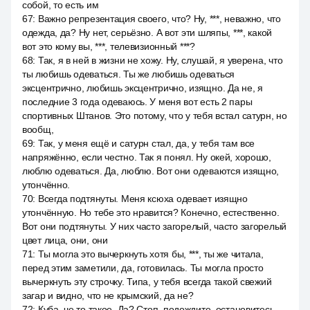
собой, то есть им
67
:
Важно репрезентация своего, что? Ну, ***, неважно, что
одежда, да? Ну нет, серьёзно. А вот эти шляпы, ***, какой
вот это кому вы, ***, телевизионный ***?
68
:
Так, я в ней в жизни не хожу. Ну, слушай, я уверена, что
ты любишь одеваться. Ты же любишь одеваться
эксцентрично, любишь эксцентрично, изящно. Да не, я
последние 3 года одеваюсь. У меня вот есть 2 пары
спортивных Штанов. Это потому, что у тебя встал сатурн, но
вообщ,
69
:
Так, у меня ещё и сатурн стал, да, у тебя там все
напряжённо, если честно. Так я понял. Ну окей, хорошо,
люблю одеваться. Да, люблю. Вот они одеваются изящно,
утончённо.
70
:
Всегда подтянуты. Меня ксюха одевает изящно
утончённую. Но тебе это нравится? Конечно, естественно.
Вот они подтянуты. У них часто загорелый, часто загорелый
цвет лица, они, они
71
:
Ты могла это вычеркнуть хотя бы, ***, ты же читала,
перед этим заметили, да, готовилась. Ты могла просто
вычеркнуть эту строчку. Типа, у тебя всегда такой свежий
загар и видно, что не крымский, да не?
72
:
Куба, че то такое. Да? Стоп, подождите, остановитесь.