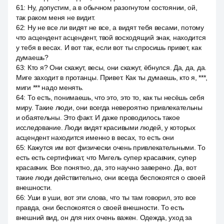
61
:
Ну, допустим, а в обычном разогнутом состоянии, ой,
так раком меня не видит.
62
:
Ну не все ли видят не все, а видят тебя весами, потому
что асцендент асцендент, твой восходящий знак, находится
у тебя в весах. И вот так, если вот ты спросишь привет, как
думаешь?
63
:
Кто я? Они скажут, весы, они скажут, ёбнулся. Да, да, да.
Миге заходит в протанцы. Привет. Как ты думаешь, кто я, ***,
миги *** надо менять.
64
:
То есть, понимаешь, что это, это то, как ты несёшь себя
миру. Такие люди, они всегда невероятно привлекательны
и обаятельны. Это факт. И даже проводилось такое
исследование. Люди видят красивыми людей, у которых
асцендент находится именно в весах, то есть они
65
:
Кажутся им вот физически очень привлекательными. То
есть есть сертификат, что Мигель супер красавчик, супер
красавчик. Все понятно, да, это научно заверено. Да, вот
такие люди действительно, они всегда беспокоятся о своей
внешности.
66
:
Уши в уши, вот эти слова, что ты там говорил, это все
правда, они беспокоятся о своей внешности. То есть
внешний вид, он для них очень важен. Одежда, уход за