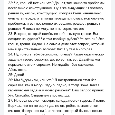
22
:
Че, грошей нет или что? Да нет, там какие-то проблемы
постоянно с конструктивом. Ну я же выдумщик. Я поэтому
решил ту, как бы, конструкцию, которая была изначально
чуть чуть переделать, когда переделал, оказались какие-то
проблемы, и вот постоянно их решают, решают, решают,
решают. Я никак не могу, но я не верю, что это
23
:
Вопрос, который наиболее тебя волнует гроши. Вы
следите за курсом? Че там вообще рублю? ***, что ли? Это
гроши, гроши. Ладно. На самом деле этот вопрос, который
меня действительно волнует. Да? Ну там много раз.
24
:
Ну, то есть тебя беспокоит, почему? Какая кармическая
задача у твоего ремонта, да, во вот так вот. Давай-ка мы
нормально это и спросим. Не кидайся без сарказма.
Абсолютно.
25
:
Давай.
26
:
Мы будем или, или что? Я настраиваться стал без
сарказма, как я могу? Ладно, ладно, я тогда тоже. Какая
кармическая задача у моего ремонта? Ваш запрос принят.
Угу. Спасибо. Отправлен в космос, да.
27
:
И леруа мерлен, смотри, колода постоит здесь. И напи.
Веришь, что он не верит, да, но он, ребят, я, знаете, как
считаю, банда, нет ни 1 человека, который бы полностью