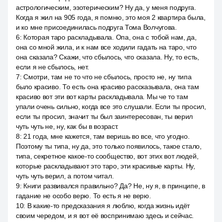
астрологическим, эзотерическим? Ну да, у меня подруга.
Когда я жил на 905 года, я помню, это моя 2 квартира была,
и ко мне присоединилась подруга Тома Волчугова.
6
:
Которая таро раскладывала. Опа, она с тобой нам, да,
она со мной жила, и к нам все ходили гадать на таро, что
она сказала? Скажи, что сбылось, что сказала. Ну, то есть,
если я не сбылось, нет.
7
:
Смотри, там не то что не сбылось, просто не, ну типа
было красиво. То есть она красиво рассказывала, она там
красиво вот эти вот карты раскладывала. Мы че то там
упали очень сильно, когда все это слушали. Если ты просил,
если ты просил, значит ты был заинтересован, ты верил
чуть чуть не, ну, как бы в возраст.
8
:
21 года, мне кажется, там веришь во все, что угодно.
Поэтому ты типа, ну да, это только появилось, такое стало,
типа, секретное какое-то сообщество, вот этих вот людей,
которые раскладывают это таро, эти красивые карты. Ну,
чуть чуть верил, а потом читал.
9
:
Книги развивался правильно? Да? Не, ну я, в принципе, в
гадание не особо верю. То есть я не верю.
10
:
В какие-то предсказания я люблю, когда жизнь идёт
своим чередом, и я вот её воспринимаю здесь и сейчас.