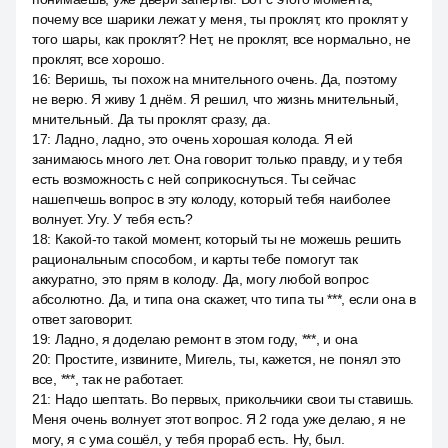
почему все шарики лежат у меня, ты проклят, кто проклят у
того шары, как проклят? Нет, не проклят, все нормально, не
проклят, все хорошо.
16
:
Веришь, ты похож на мнительного очень. Да, поэтому
не верю. Я живу 1 днём. Я решил, что жизнь мнительный,
мнительный. Да ты проклят сразу, да.
17
:
Ладно, ладно, это очень хорошая колода. Я ей
занимаюсь много лет. Она говорит только правду, и у тебя
есть возможность с ней соприкоснуться. Ты сейчас
нашепчешь вопрос в эту колоду, который тебя наиболее
волнует. Угу. У тебя есть?
18
:
Какой-то такой момент, который ты не можешь решить
рациональным способом, и карты тебе помогут так
аккуратно, это прям в колоду. Да, могу любой вопрос
абсолютно. Да, и типа она скажет, что типа ты ***, если она в
ответ заговорит.
19
:
Ладно, я доделаю ремонт в этом году, ***, и она
20
:
Простите, извините, Мигель, ты, кажется, не понял это
все, ***, так не работает.
21
:
Надо шептать. Во первых, прикольчики свои ты ставишь.
Меня очень волнует этот вопрос. Я 2 года уже делаю, я не
могу, я с ума сошёл, у тебя прораб есть. Ну, был.