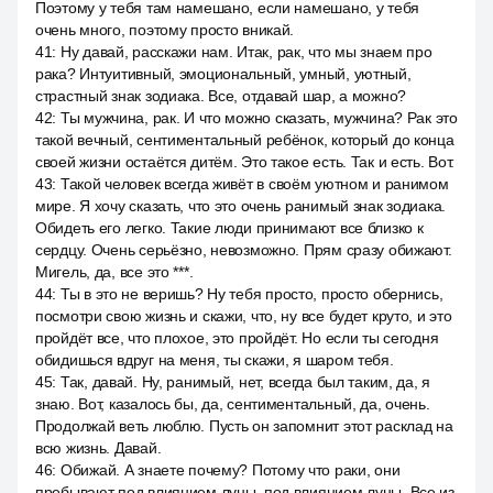
Поэтому у тебя там намешано, если намешано, у тебя
очень много, поэтому просто вникай.
41
:
Ну давай, расскажи нам. Итак, рак, что мы знаем про
рака? Интуитивный, эмоциональный, умный, уютный,
страстный знак зодиака. Все, отдавай шар, а можно?
42
:
Ты мужчина, рак. И что можно сказать, мужчина? Рак это
такой вечный, сентиментальный ребёнок, который до конца
своей жизни остаётся дитём. Это такое есть. Так и есть. Вот.
43
:
Такой человек всегда живёт в своём уютном и ранимом
мире. Я хочу сказать, что это очень ранимый знак зодиака.
Обидеть его легко. Такие люди принимают все близко к
сердцу. Очень серьёзно, невозможно. Прям сразу обижают.
Мигель, да, все это ***.
44
:
Ты в это не веришь? Ну тебя просто, просто обернись,
посмотри свою жизнь и скажи, что, ну все будет круто, и это
пройдёт все, что плохое, это пройдёт. Но если ты сегодня
обидишься вдруг на меня, ты скажи, я шаром тебя.
45
:
Так, давай. Ну, ранимый, нет, всегда был таким, да, я
знаю. Вот, казалось бы, да, сентиментальный, да, очень.
Продолжай веть люблю. Пусть он запомнит этот расклад на
всю жизнь. Давай.
46
:
Обижай. А знаете почему? Потому что раки, они
пребывают под влиянием луны, под влиянием луны. Все из