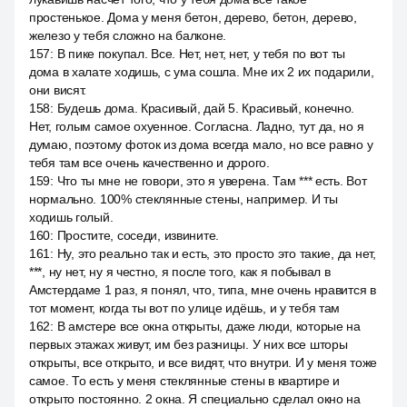
простенькое. Дома у меня бетон, дерево, бетон, дерево,
железо у тебя сложно на балконе.
157
:
В пике покупал. Все. Нет, нет, нет, у тебя по вот ты
дома в халате ходишь, с ума сошла. Мне их 2 их подарили,
они висят.
158
:
Будешь дома. Красивый, дай 5. Красивый, конечно.
Нет, голым самое охуенное. Согласна. Ладно, тут да, но я
думаю, поэтому фоток из дома всегда мало, но все равно у
тебя там все очень качественно и дорого.
159
:
Что ты мне не говори, это я уверена. Там *** есть. Вот
нормально. 100% стеклянные стены, например. И ты
ходишь голый.
160
:
Простите, соседи, извините.
161
:
Ну, это реально так и есть, это просто это такие, да нет,
***, ну нет, ну я честно, я после того, как я побывал в
Амстердаме 1 раз, я понял, что, типа, мне очень нравится в
тот момент, когда ты вот по улице идёшь, и у тебя там
162
:
В амстере все окна открыты, даже люди, которые на
первых этажах живут, им без разницы. У них все шторы
открыты, все открыто, и все видят, что внутри. И у меня тоже
самое. То есть у меня стеклянные стены в квартире и
открыто постоянно. 2 окна. Я специально сделал окно на