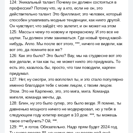
124
:
Уникальный талант. Почему он должен состояться в
профессии? Потому что, ну а кто, если не он, это
действительно талант. Это бриллиант, это человек, который
способен улавливать модные тенденции, как никто другой.
Он чувствует, что зайдёт, что залетит, и он может на этом
125
:
Массы к чему-то новому и прекрасному. И это все не
шутки. Ты должен этим заниматься. Где новый тренд какой-
нибудь. Алло. Мы после вот этого, ***, ничего не видели, как
вот это, да помните все же?
126
:
Как это было? Это было? Вау, мы на студвесне вот это
все делали, и так как ты, не может никто это придумать. То
есть это, казалось бы, просто, что там поводили, карпен
придумал.
127
:
Нет, ну смотри, это воплотил ты, и это стало популярно
именно благодаря тебе с моим лицом, с твоим лицом.
Этом. Это не Карпенко, это, это мига, мига. Команда
мигеля, команда мечты, да.
128
:
Блин, ну это было супер, это было везде. Я помню, ты
давненько мощного ничего не модерировал, но у тебя в
следующем году юпитер входит в 10 дом. ***, ты можешь
такое отчебучить? Ой, ***.
129
:
***, я готов. Обязательно. Надо прям будет 2024 год.
Ты снова просто ***, но нужно про, ну поотдыхай ещё