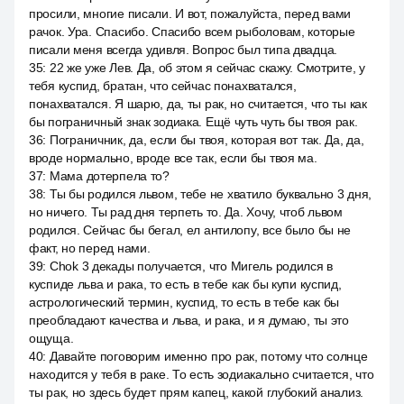
просили, многие писали. И вот, пожалуйста, перед вами
рачок. Ура. Спасибо. Спасибо всем рыболовам, которые
писали меня всегда удивля. Вопрос был типа двадца.
35
:
22 же уже Лев. Да, об этом я сейчас скажу. Смотрите, у
тебя куспид, братан, что сейчас понахватался,
понахватался. Я шарю, да, ты рак, но считается, что ты как
бы пограничный знак зодиака. Ещё чуть чуть бы твоя рак.
36
:
Пограничник, да, если бы твоя, которая вот так. Да, да,
вроде нормально, вроде все так, если бы твоя ма.
37
:
Мама дотерпела то?
38
:
Ты бы родился львом, тебе не хватило буквально 3 дня,
но ничего. Ты рад дня терпеть то. Да. Хочу, чтоб львом
родился. Сейчас бы бегал, ел антилопу, все было бы не
факт, но перед нами.
39
:
Chok 3 декады получается, что Мигель родился в
куспиде льва и рака, то есть в тебе как бы купи куспид,
астрологический термин, куспид, то есть в тебе как бы
преобладают качества и льва, и рака, и я думаю, ты это
ощуща.
40
:
Давайте поговорим именно про рак, потому что солнце
находится у тебя в раке. То есть зодиакально считается, что
ты рак, но здесь будет прям капец, какой глубокий анализ.