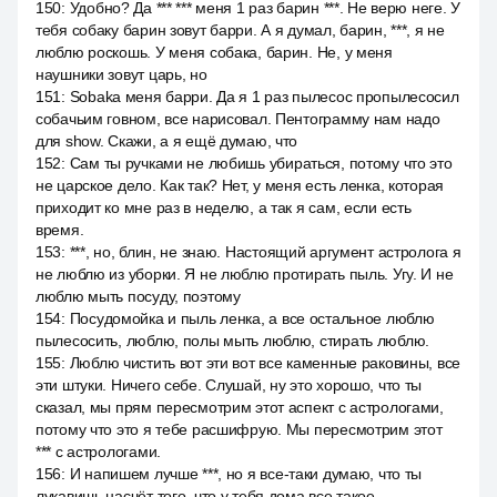
150
:
Удобно? Да *** *** меня 1 раз барин ***. Не верю неге. У
тебя собаку барин зовут барри. А я думал, барин, ***, я не
люблю роскошь. У меня собака, барин. Не, у меня
наушники зовут царь, но
151
:
Sobaka меня барри. Да я 1 раз пылесос пропылесосил
собачьим говном, все нарисовал. Пентограмму нам надо
для show. Скажи, а я ещё думаю, что
152
:
Сам ты ручками не любишь убираться, потому что это
не царское дело. Как так? Нет, у меня есть ленка, которая
приходит ко мне раз в неделю, а так я сам, если есть
время.
153
:
***, но, блин, не знаю. Настоящий аргумент астролога я
не люблю из уборки. Я не люблю протирать пыль. Угу. И не
люблю мыть посуду, поэтому
154
:
Посудомойка и пыль ленка, а все остальное люблю
пылесосить, люблю, полы мыть люблю, стирать люблю.
155
:
Люблю чистить вот эти вот все каменные раковины, все
эти штуки. Ничего себе. Слушай, ну это хорошо, что ты
сказал, мы прям пересмотрим этот аспект с астрологами,
потому что это я тебе расшифрую. Мы пересмотрим этот
*** с астрологами.
156
:
И напишем лучше ***, но я все-таки думаю, что ты
лукавишь насчёт того, что у тебя дома все такое