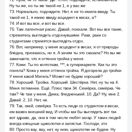
Ну ты же, но ты же такой не 1, я у вас же
73
:
Нормально, подождите. Нет, я не то имела ввиду. Ты
такой не 1, я имею ввиду асцидент в весах, а?
74
:
И вот вы все, и вот вы все.
75
:
Там латентная расис. Давай, поехали. Вот мы все такие,
стремитесь выглядеть отдохнувшими. Раки, раки со
студентами стремятся выглядеть отдох.
76
:
Вот, например, у меня асцедент в весах, я от природы
бледна, признаюсь, но я. А зачем ты это сказала? Но вы же
замечаете, что я оттенок тройка у меня.
77
:
Кожи. Ты по колготкам, ***, в супермаркете. Как ты это
поняла? Кожа у меня оттенок тройка. Я догорела до тройки.
У меня какой Мигель? Может не будем хороший?
78
:
Хороший. Тройка. Хороший. Шестёрка. Нет, ну ты на 4.
Меня потемнее. Ещё. Плюс твои 34. Семёрка, семёрка. Че
там? Че там у меня, Дима, бледненький. 10. Да? Ну, мне 2.
Давай. 2, 10. Нет, не.
79
:
Так, окей, семёрка. То есть люди со студентом в весах,
им важен внешний вид. И чтобы как бы выглядеть вот так
вот здраво, да, они в том числе любят загар. У таких людей
всегда изящные щиколотки и запястья. Господи, это
80
:
Просто вау, вау, нет, ну wow, щиколотки не будем. Ну