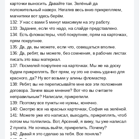
карточки выносить. Давайте так. Зелёный да
положительный наверх. Негатив весь вниз прикрепляем,
магнитики вот здесь берём.
132
:
У нас с вами 5 минут максимум на эту работу.
133
:
Задание, если что надо, на слайде представлено.
134
:
Есть фломастеры, чтоб покрупнее, прям на карточках,
прям покрупнее.
135
:
Да, да, вы можете, если что, совещаться вполне.
136
:
Да, ребят, вы можете, без сомнения, в рабочих листах
писать это ваш материал.
137
:
Посмелей покрупнее на карточках. Мы же на доску
будем прикреплять. Вот прям, ну это не очень удачно для
красного, да? Ну вот возьми у алины фломастер.
138
:
Ребят, вы не переписывайте мне все эти положения
договора. Зачем ваше мнение? Вот что вы считаете
неправильным? Написали, прикрепили.
139
:
Поэтому все пункты не нужны, конечно.
140
:
Смотрю все на красных карточках, София на зелёной.
141
:
Можете уже кто написал, выходить, прикреплять, чтоб
потом мы толпились. Вот, Арсений, я вижу, ты уже написал
2 пункта. Не хочешь выйти, прикрепить. Почему?
142
:
Давай я это сделаю за тебя. Все поняла?