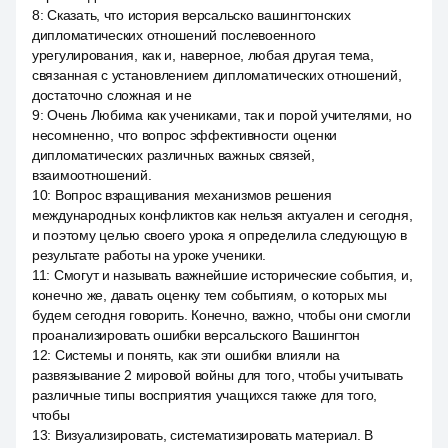
8
:
Сказать, что история версальско вашингтонских
дипломатических отношений послевоенного
урегулирования, как и, наверное, любая другая тема,
связанная с установлением дипломатических отношений,
достаточно сложная и не
9
:
Очень Любима как учениками, так и порой учителями, но
несомненно, что вопрос эффективности оценки
дипломатических различных важных связей,
взаимоотношений.
10
:
Вопрос взращивания механизмов решения
международных конфликтов как нельзя актуален и сегодня,
и поэтому целью своего урока я определила следующую в
результате работы на уроке ученики.
11
:
Смогут и называть важнейшие исторические события, и,
конечно же, давать оценку тем событиям, о которых мы
будем сегодня говорить. Конечно, важно, чтобы они смогли
проанализировать ошибки версальского Вашингтон
12
:
Системы и понять, как эти ошибки влияли на
развязывание 2 мировой войны для того, чтобы учитывать
различные типы восприятия учащихся также для того,
чтобы
13
:
Визуализировать, систематизировать материал. В