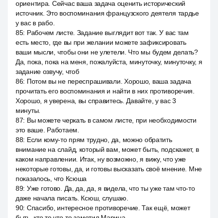
ориентира. Сейчас ваша задача оценить исторический
источник. Это воспоминания французского деятеля тардье
у вас в рабо.
85
:
Рабочем листе. Задание выглядит вот так. У вас там
есть место, где вы при желании можете зафиксировать
ваши мысли, чтобы они не улетели. Что мы будем делать?
Да, пока, пока на меня, пожалуйста, минуточку, минуточку, я
задание озвучу, чтоб
86
:
Потом вы не переспрашивали. Хорошо, ваша задача
прочитать его воспоминания и найти в них противоречия.
Хорошо, я уверена, вы справитесь. Давайте, у вас 3
минуты.
87
:
Вы можете черкать в самом листе, при необходимости
это ваше. Работаем.
88
:
Если кому-то прям трудно, да, можно обратить
внимание на слайд, который вам, может быть, подскажет, в
каком направлении. Итак, ну возможно, я вижу, что уже
некоторые готовы, да, и готовы высказать своё мнение. Мне
показалось, что Ксюша
89
:
Уже готово. Да, да, да, я видела, что ты уже там что-то
даже начала писать. Ксюш, слушаю.
90
:
Спасибо, интересное противоречие. Так ещё, может
быть, кто то что-то заметил Марина.