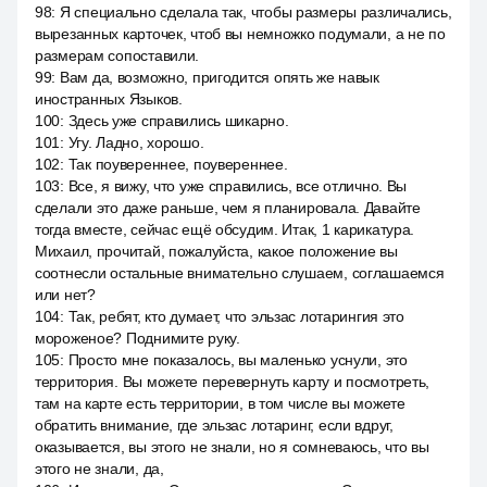
98
:
Я специально сделала так, чтобы размеры различались,
вырезанных карточек, чтоб вы немножко подумали, а не по
размерам сопоставили.
99
:
Вам да, возможно, пригодится опять же навык
иностранных Языков.
100
:
Здесь уже справились шикарно.
101
:
Угу. Ладно, хорошо.
102
:
Так поувереннее, поувереннее.
103
:
Все, я вижу, что уже справились, все отлично. Вы
сделали это даже раньше, чем я планировала. Давайте
тогда вместе, сейчас ещё обсудим. Итак, 1 карикатура.
Михаил, прочитай, пожалуйста, какое положение вы
соотнесли остальные внимательно слушаем, соглашаемся
или нет?
104
:
Так, ребят, кто думает, что эльзас лотарингия это
мороженое? Поднимите руку.
105
:
Просто мне показалось, вы маленько уснули, это
территория. Вы можете перевернуть карту и посмотреть,
там на карте есть территории, в том числе вы можете
обратить внимание, где эльзас лотаринг, если вдруг,
оказывается, вы этого не знали, но я сомневаюсь, что вы
этого не знали, да,