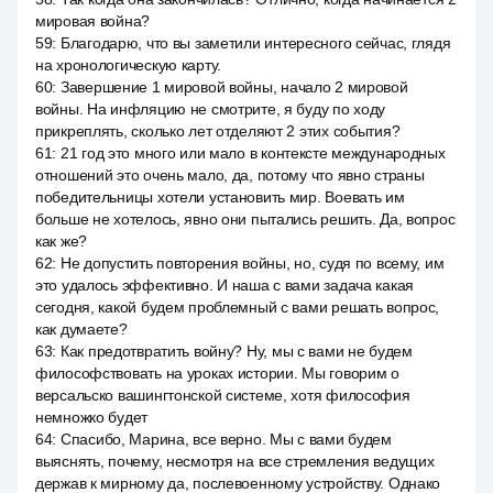
мировая война?
59
:
Благодарю, что вы заметили интересного сейчас, глядя
на хронологическую карту.
60
:
Завершение 1 мировой войны, начало 2 мировой
войны. На инфляцию не смотрите, я буду по ходу
прикреплять, сколько лет отделяют 2 этих события?
61
:
21 год это много или мало в контексте международных
отношений это очень мало, да, потому что явно страны
победительницы хотели установить мир. Воевать им
больше не хотелось, явно они пытались решить. Да, вопрос
как же?
62
:
Не допустить повторения войны, но, судя по всему, им
это удалось эффективно. И наша с вами задача какая
сегодня, какой будем проблемный с вами решать вопрос,
как думаете?
63
:
Как предотвратить войну? Ну, мы с вами не будем
философствовать на уроках истории. Мы говорим о
версальско вашингтонской системе, хотя философия
немножко будет
64
:
Спасибо, Марина, все верно. Мы с вами будем
выяснять, почему, несмотря на все стремления ведущих
держав к мирному да, послевоенному устройству. Однако