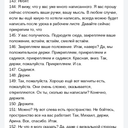
143
:
Ребят.
144
:
Я вижу, что у вас уже много написанного. Я вас прошу
сейчас отложить ваши ручки, вашу мысль. В любом случае,
если вы ещё какую-то хотели написать, всегда можно будет
написать после урока в рабочем листе. Давайте сейчас
прикрепим то, что
145
:
У вас получилось. Подходите сюда, закрепляем ваше
положение, встаём, встаём, смелей встаём.
146
:
Закрепляем ваше положение. Итак, наверх? Да, мы
положительное держи. Прикрепляем, прикрепляем и
садимся, прикрепляем и садимся. Красная, вниз. Так,
держи, пожалуйста. Прикрепляем. И са.
147
:
Садимся.
148
:
Держи.
149
:
Так, пожалуйста. Хорошо ещё вот магниты есть,
пожалуйста. Они очень сложно, оказывается,
открепляются. Ох ты, сколько вы написали? Конечно,
держите.
150
:
Держите.
151
:
Можно? Ну вот слева есть пространство. Не бойтесь,
пространство все на вас работает. Так, Михаил, держи,
Арина. Все, спасибо. Итак.
152
:
Ну что я могу сказать? Да, даже с визуальной стороны