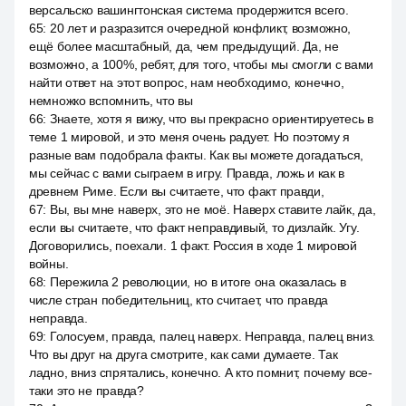
версальско вашингтонская система продержится всего.
65
:
20 лет и разразится очередной конфликт, возможно,
ещё более масштабный, да, чем предыдущий. Да, не
возможно, а 100%, ребят, для того, чтобы мы смогли с вами
найти ответ на этот вопрос, нам необходимо, конечно,
немножко вспомнить, что вы
66
:
Знаете, хотя я вижу, что вы прекрасно ориентируетесь в
теме 1 мировой, и это меня очень радует. Но поэтому я
разные вам подобрала факты. Как вы можете догадаться,
мы сейчас с вами сыграем в игру. Правда, ложь и как в
древнем Риме. Если вы считаете, что факт правди,
67
:
Вы, вы мне наверх, это не моё. Наверх ставите лайк, да,
если вы считаете, что факт неправдивый, то дизлайк. Угу.
Договорились, поехали. 1 факт. Россия в ходе 1 мировой
войны.
68
:
Пережила 2 революции, но в итоге она оказалась в
числе стран победительниц, кто считает, что правда
неправда.
69
:
Голосуем, правда, палец наверх. Неправда, палец вниз.
Что вы друг на друга смотрите, как сами думаете. Так
ладно, вниз спрятались, конечно. А кто помнит, почему все-
таки это не правда?