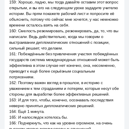
159
:
Хорошо, ладно, мы тогда давайте оставим этот вопрос
открытым, и вы его на следующем уроке зададите учителю
истории. Вы прям покажете рабочий лист и попросите её
объяснить, потому что сейчас мне хочется, у нас немножко
времени осталось взять на себя.
160
:
Смелость резюмировать, резюмировать, да, то, что вы
написали. Ведь действительно, когда мы говорим о
выстраивании дипломатических отношений с позиции,
сильный решает, что делаем.
161
:
Побеждённым без привлечения участия побеждённых
государств система международных отношений может быть
эффективна в этом случае нет конечно, она, несомненно,
приводит к ещё более серьёзным социальным
потрясениям.
162
:
Поэтому важен взгляд в прошлое, в историю с
уважением к тем страданиям и потерям, которые несут обе
стороны для выработки более эффективных решений.
163
:
И для того, чтобы, конечно, осознавать последствия
неверно принятых дипломатических решений.
164
:
Ещё 1 минута.
165
:
И напоследок хотелось бы.
166
:
Подчеркнуть, что как на уровне огромном, на очень
высоком уровне международных отношений,