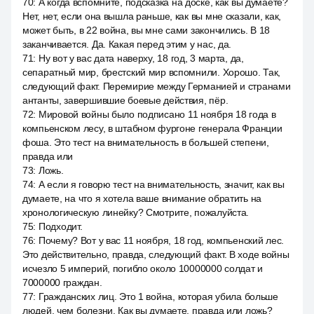
70
:
А когда вспомните, подсказка на доске, как вы думаете?
Нет, нет, если она вышла раньше, как вы мне сказали, как,
может быть, в 22 война, вы мне сами закончились. В 18
заканчивается. Да. Какая перед этим у нас, да.
71
:
Ну вот у вас дата наверху, 18 год, 3 марта, да,
сепаратный мир, брестский мир вспомнили. Хорошо. Так,
следующий факт. Перемирие между Германией и странами
антанты, завершившие боевые действия, пёр.
72
:
Мировой войны было подписано 11 ноября 18 года в
компьенском лесу, в штабном фургоне генерала Франции
фоша. Это тест на внимательность в большей степени,
правда или
73
:
Ложь.
74
:
А если я говорю тест на внимательность, значит, как вы
думаете, на что я хотела ваше внимание обратить на
хронологическую линейку? Смотрите, пожалуйста.
75
:
Подходит.
76
:
Почему? Вот у вас 11 ноября, 18 год, компьенский лес.
Это действительно, правда, следующий факт. В ходе войны
исчезло 5 империй, погибло около 10000000 солдат и
7000000 граждан.
77
:
Гражданских лиц. Это 1 война, которая убила больше
людей, чем болезни. Как вы думаете, правда или ложь?