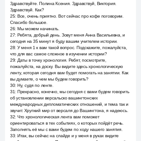
Здравствуйте. Полина Ксения. Здравствуй, Виктория.
Здравствуй. Как?
25
:
Все, очень приятно. Вот сейчас про кофе поговорим.
Спасибо большое.
26
:
Мы можем начинать.
27
:
Ребята, добрый день. Зовут меня Анна Васильевна, и
сегодня на 35 минут я буду вашим учителем истории.
28
:
У меня 1 к вам такой вопрос. Подскажите, пожалуйста,
что для вас самое сложное в изучении истории?
29
:
Даты в точку хронология. Ребят, посмотрите,
пожалуйста, на доску. Вы видите здесь хронологическую
ленту, которая сегодня вам будет помогать на занятии. Как
вы думаете, о чем мы будем говорить?
30
:
Ну, судя по ленте.
31
:
Прекрасно, конечно, мы сегодня с вами будем говорить
об установлении версальско вашингтонских
международных дипломатических отношений, и тема так и
звучит. Хрупкий мир от версаля до Вашингтона, я надеюсь.
32
:
Что хронологическая лента вам поможет
ориентироваться в тех событиях, о которых пойдёт речь.
Заполнять её мы с вами будем по ходу нашего занятия.
33
:
Итак, вы сейчас на слайде и у меня в руках видите