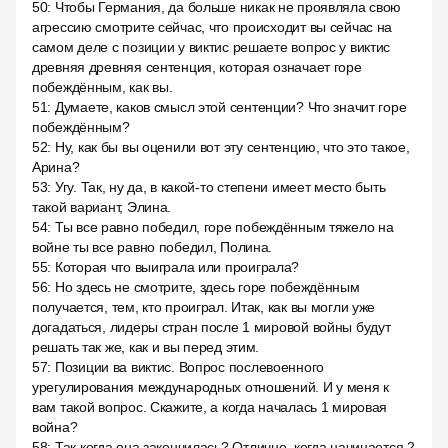
50
:
Чтобы Германия, да больше никак не проявляла свою
агрессию смотрите сейчас, что происходит вы сейчас на
самом деле с позиции y виктис решаете вопрос y виктис
древняя древняя сентенция, которая означает горе
побеждённым, как вы.
51
:
Думаете, каков смысл этой сентенции? Что значит горе
побеждённым?
52
:
Ну, как бы вы оценили вот эту сентенцию, что это такое,
Арина?
53
:
Угу. Так, ну да, в какой-то степени имеет место быть
такой вариант, Элина.
54
:
Ты все равно победил, горе побеждённым тяжело на
войне ты все равно победил, Полина.
55
:
Которая что выиграла или проиграла?
56
:
Но здесь не смотрите, здесь горе побеждённым
получается, тем, кто проиграл. Итак, как вы могли уже
догадаться, лидеры стран после 1 мировой войны будут
решать так же, как и вы перед этим.
57
:
Позиции ва виктис. Вопрос послевоенного
урегулирования международных отношений. И у меня к
вам такой вопрос. Скажите, а когда началась 1 мировая
война?
58
:
Так когда она закончилась? Отлично, когда начинается 2