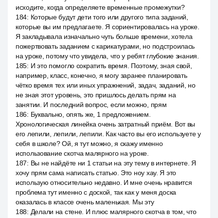
исходите, когда определяете временные промежутки?
184
:
Которые будут дети того или другого типа заданий,
которые вы им предлагаете. Я сориентировалась на уроке.
Я закладывала изначально чуть больше времени, хотела
пожертвовать заданием с карикатурами, но подстроилась
на уроке, потому что увидела, что у ребят глубокие знания.
185
:
И это помогло сократить время. Поэтому, зная свой,
например, класс, конечно, я могу заранее планировать
чётко время тех или иных упражнений, задач, заданий, но
не зная этот уровень, это пришлось делать прям на
занятии. И последний вопрос, если можно, прям
186
:
Буквально, опять же, 1 предложением.
Хронологическая линейка очень затратный приём. Вот вы
его лепили, лепили, лепили. Как часто вы его используете у
себя в школе? Ой, я тут можно, я скажу именно
использование скотча малярного на уроке.
187
:
Вы не найдёте ни 1 статьи на эту тему в интернете. Я
хочу прям сама написать статью. Это ноу хау. Я это
использую относительно недавно. И мне очень нравится
проблема тут именно с доской, так как у меня доска
оказалась в классе очень маленькая. Мы эту
188
:
Делали на стене. И плюс малярного скотча в том, что