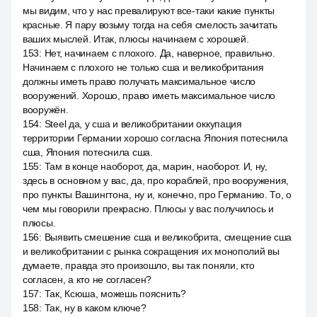
мы видим, что у нас превалируют все-таки какие пункты
красные. Я пару возьму тогда на себя смелость зачитать
ваших мыслей. Итак, плюсы начинаем с хорошей.
153
:
Нет, начинаем с плохого. Да, наверное, правильно.
Начинаем с плохого не только сша и великобритания
должны иметь право получать максимальное число
вооружений. Хорошо, право иметь максимальное число
вооружён.
154
:
Steel да, у сша и великобритании оккупация
территории Германии хорошо согласна Япония потеснила
сша, Япония потеснила сша.
155
:
Там в конце наоборот, да, марин, наоборот. И, ну,
здесь в основном у вас, да, про кораблей, про вооружения,
про пункты Вашингтона, ну и, конечно, про Германию. То, о
чем мы говорили прекрасно. Плюсы у вас получилось и
плюсы.
156
:
Выявить смешение сша и великобрита, смещение сша
и великобритании с рынка сокращения их монополий вы
думаете, правда это произошло, вы так поняли, кто
согласен, а кто не согласен?
157
:
Так, Ксюша, можешь пояснить?
158
:
Так, ну в каком ключе?