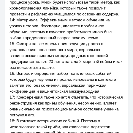
процессе урока. Мной будет использован такой метод, как
хронологическая линейка, который также позволит
провести и рефлексию учащимися по освоению содержа.
14
:
Материала. Эффективным методом обучения на
уроках истории, бесспорно, является проблемное
обучение, поэтому в качестве проблемного мною был
выбран представленный вопрос почему несмо
15
:
Смотря на все стремления ведущих держав к
установлению послевоенного мира, версальско
вашингтонская система международных отношений
продержится только 20 лет с начала 2 мировой войны и как
раз поиск ответа на это.
16
:
Вопрос и определил выбор тех ключевых событий,
которые будут изучены и проанализированы в контексте
занятия это, без сомнения, версальская парижская
конференция и вашингтонская международная.
17
:
Конференция также хочется отметить, что историческая
реконструкция как приём обучения, несомненно, влияет
очень сильно на психоэмоциональное состояние ученика,
погружая его.
18
:
В контекст исторических событий. Поэтому я
использовала такой приём, как оживление портретов
исторических личностей. Ну и, конечно, групповая парная