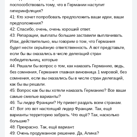
поспособствовать тому, что в Германии наступит
гиперинфляция?
41
:
Кто хочет попробовать предположить ваши идеи, ваши
предположения?
42
:
Спасибо, очень, очень хороший ответ.
43
:
Репарации, выплаты большие заставили выплачивать.
Итак, действительно, мы говорим о том, что Германия
будет нести серьёзную ответственность. А вот представьте,
если бы вы оказались в числе делегаций стран
победительниц, которые
44
:
Решали бы вопрос о том, как наказать Германию, ведь,
без сомнения, Германия главная виновница 1 мировой, без
сомнения, если вы оказались бы в числе стран делегаций,
как бы вы решали.
45
:
Вопрос как бы вы хотели наказать Германию? Все ваши
самые смелые варианты?
46
:
Ты лидер Франции? Ну привет раздать всем странам.
47
:
Вот это вот настоящий лидер Франции. Так, ещё
варианты территорию забрать. Что ещё? Так, насколько
большие?
48
:
Прекрасно. Так, ещё вариант.
49
:
Очень продуманное решение. Да, Алина?