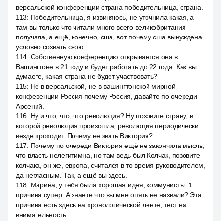
версальской конференции страна победительница, страна.
113
:
Победительница, я извиняюсь, не уточнила какая, а
там вы только что читали много всего великобритания
получала, а ещё, конечно, сша, вот почему сша вынуждена
условно созвать свою.
114
:
Собственную конференцию открывается она в
Вашингтоне в 21 году и будет работать до 22 года. Как вы
думаете, какая страна не будет участвовать?
115
:
Не в версальской, не в вашингтонской мирной
конференции Россия почему Россия, давайте по очереди
Арсений.
116
:
Ну и что, что, что революция? Ну позовите страну, в
которой революция произошла, революция периодически
везде проходит. Почему не звать Виктория?
117
:
Почему по очереди Виктория ещё не закончила мысль,
что власть нелегитимна, но там ведь был Колчак, позовите
колчака, он же, европа, считался в то время руководителем,
да негласным. Так, а ещё вы здесь.
118
:
Марина, у тебя была хорошая идея, коммунисты. 1
причина супер. А знаете что вы мне опять не назвали? Эта
причина есть здесь на хронологической ленте, тест на
внимательность.