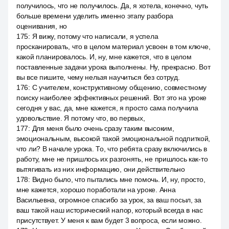
получилось, что не получилось. Да, я хотела, конечно, чуть
больше времени уделить именно этапу разбора
оценивания, но
175
:
Я вижу, потому что написали, я успела
просканировать, что в целом материал усвоен в том ключе,
какой планировалось. И, ну, мне кажется, что в целом
поставленные задачи урока выполнены. Ну, прекрасно. Вот
вы все пишите, чему нельзя научиться без сотруд.
176
:
С учителем, конструктивному общению, совместному
поиску наиболее эффективных решений. Вот это на уроке
сегодня у вас, да, мне кажется, я просто сама получила
удовольствие. Я потому что, во первых,
177
:
Для меня было очень сразу таким высоким,
эмоциональным, высокой такой эмоциональной подпиткой,
что ли? В начале урока. То, что ребята сразу включились в
работу, мне не пришлось их разгонять, не пришлось как-то
вытягивать из них информацию, они действительно
178
:
Видно было, что пытались мне помочь. И, ну, просто,
мне кажется, хорошо поработали на уроке. Анна
Васильевна, огромное спасибо за урок, за ваш посыл, за
ваш такой наш исторический напор, который всегда в нас
присутствует. У меня к вам будет 3 вопроса, если можно.