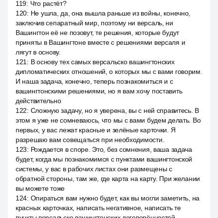
119
:
Что растёт?
120
:
Не ушла, да, она вышла раньше из войны, конечно,
заключив сепаратный мир, поэтому ни версаль, ни
Вашингтон её не позовут, те решения, которые будут
приняты в Вашингтоне вместе с решениями версаля и
лягут в основу.
121
:
В основу тех самых версальско вашингтонских
дипломатических отношений, о которых мы с вами говорим.
И наша задача, конечно, теперь познакомиться и с
вашингтонскими решениями, но я вам хочу поставить
действительно
122
:
Сложную задачу, но я уверена, вы с ней справитесь. В
этом я уже не сомневаюсь, что мы с вами будем делать. Во
первых, у вас лежат красные и зелёные карточки. Я
разрешаю вам совещаться при необходимости.
123
:
Рождается в споре. Это, без сомнения, ваша задача
будет, когда мы познакомимся с пунктами вашингтонской
системы, у вас в рабочих листах они размещены с
обратной стороны, там же, где карта на карту. При желании
вы можете тоже
124
:
Опираться вам нужно будет, как вы могли заметить, на
красных карточках, написать негативное, написать те
пункты версальско вашингтонских договорённостей,