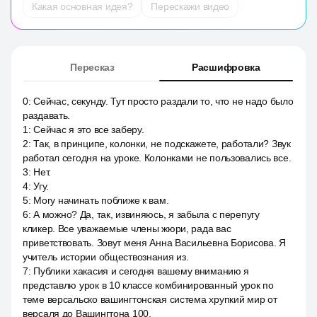
Какая основная идея?
Перескажи видео
Пересказ
Расшифровка
0
:
Сейчас, секунду. Тут просто раздали то, что не надо было
раздавать.
1
:
Сейчас я это все заберу.
2
:
Так, в принципе, колонки, не подскажете, работали? Звук
работал сегодня на уроке. Колонками не пользовались все.
3
:
Нет.
4
:
Угу.
5
:
Могу начинать поближе к вам.
6
:
А можно? Да, так, извиняюсь, я забыла с перепугу
кликер. Все уважаемые члены жюри, рада вас
приветствовать. Зовут меня Анна Васильевна Борисова. Я
учитель истории обществознания из.
7
:
Публики хакасия и сегодня вашему вниманию я
представлю урок в 10 классе комбинированный урок по
теме версальско вашингтонская система хрупкий мир от
версаля до Вашингтона 100.