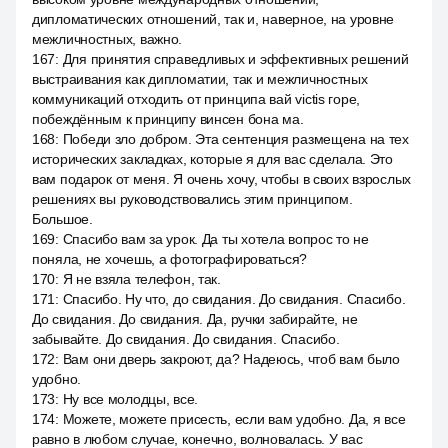
дипломатических отношений, так и, наверное, на уровне
межличностных, важно.
167
:
Для принятия справедливых и эффективных решений
выстраивания как дипломатии, так и межличностных
коммуникаций отходить от принципа вай victis горе,
побеждённым к принципу винсен бона ма.
168
:
Победи зло добром. Эта сентенция размещена на тех
исторических закладках, которые я для вас сделала. Это
вам подарок от меня. Я очень хочу, чтобы в своих взрослых
решениях вы руководствовались этим принципом.
Большое.
169
:
Спасибо вам за урок. Да ты хотела вопрос то не
поняла, не хочешь, а фотографироваться?
170
:
Я не взяла телефон, так.
171
:
Спасибо. Ну что, до свидания. До свидания. Спасибо.
До свидания. До свидания. Да, ручки забирайте, не
забывайте. До свидания. До свидания. Спасибо.
172
:
Вам они дверь закроют, да? Надеюсь, чтоб вам было
удобно.
173
:
Ну все молодцы, все.
174
:
Можете, можете присесть, если вам удобно. Да, я все
равно в любом случае, конечно, волновалась. У вас