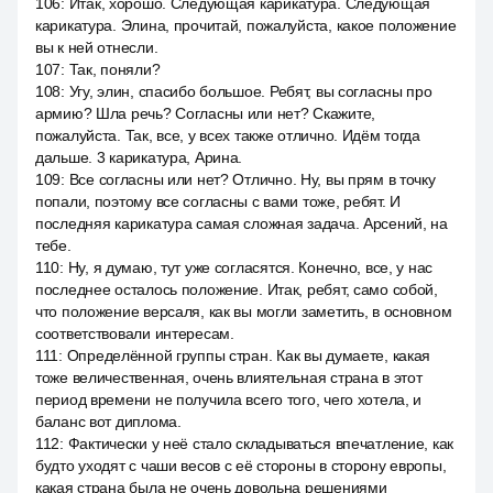
106
:
Итак, хорошо. Следующая карикатура. Следующая
карикатура. Элина, прочитай, пожалуйста, какое положение
вы к ней отнесли.
107
:
Так, поняли?
108
:
Угу, элин, спасибо большое. Ребят, вы согласны про
армию? Шла речь? Согласны или нет? Скажите,
пожалуйста. Так, все, у всех также отлично. Идём тогда
дальше. 3 карикатура, Арина.
109
:
Все согласны или нет? Отлично. Ну, вы прям в точку
попали, поэтому все согласны с вами тоже, ребят. И
последняя карикатура самая сложная задача. Арсений, на
тебе.
110
:
Ну, я думаю, тут уже согласятся. Конечно, все, у нас
последнее осталось положение. Итак, ребят, само собой,
что положение версаля, как вы могли заметить, в основном
соответствовали интересам.
111
:
Определённой группы стран. Как вы думаете, какая
тоже величественная, очень влиятельная страна в этот
период времени не получила всего того, чего хотела, и
баланс вот диплома.
112
:
Фактически у неё стало складываться впечатление, как
будто уходят с чаши весов с её стороны в сторону европы,
какая страна была не очень довольна решениями