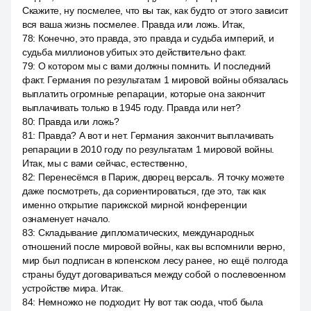
Скажите, ну посмелее, что вы так, как будто от этого зависит
вся ваша жизнь посмелее. Правда или ложь. Итак,
78
:
Конечно, это правда, это правда и судьба империй, и
судьба миллионов убитых это действительно факт.
79
:
О котором мы с вами должны помнить. И последний
факт. Германия по результатам 1 мировой войны обязалась
выплатить огромные репарации, которые она закончит
выплачивать только в 1945 году. Правда или нет?
80
:
Правда или ложь?
81
:
Правда? А вот и нет. Германия закончит выплачивать
репарации в 2010 году по результатам 1 мировой войны.
Итак, мы с вами сейчас, естественно,
82
:
Перенесёмся в Париж, дворец версаль. Я точку можете
даже посмотреть, да сориентироваться, где это, так как
именно открытие парижской мирной конференции
ознаменует начало.
83
:
Складывание дипломатических, международных
отношений после мировой войны, как вы вспомнили верно,
мир был подписан в копенском лесу ранее, но ещё полгода
страны будут договариваться между собой о послевоенном
устройстве мира. Итак.
84
:
Немножко не подходит. Ну вот так сюда, чтоб была