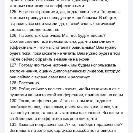
которые вам кажутся неэффективными.
125
:
Не долгоиграющими, да, недолговечными. Те пункты,
которые приведут к последующим проблемам. В общем,
выразить все свои мысли, да, с такой очень критической
стороны, прежде всего, но
126
:
На зелёных карточках. Мы что, будем писать?
Соответственно, все положительно, да, что мы считаем
эффективным, что мы считаем правильным? Вам нужно
будет, пока, пока можете не читать. Вам нужно будет в том
числе сейчас обратить внимание на экран.
127
:
Потому что также источник, мы будем использовать
воспоминания, оценку дипломатических лидеров, которую
они сейчас с экрана сами вам и расскажут.
128
:
Постоянно.
129
:
Ребят, сейчас у вас есть время, чтобы ознакомиться с
пунктами вашингтонской конференции, принятыми на ваши
130
:
Тоска, конференция. И, как вы помните, задание
необходимо все, подытожив, о чем мы сказали, и все, что
вы ещё узнаете, заполнить карточки на красных. Вы пишите
своё мнение о неэффективных решениях, что
131
:
Кажется неправильным. А что, наоборот, правильным?
Вы пишите на зелёных карточках просьба по готовности