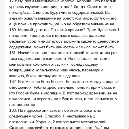
179
:
Ну, прям максимально коротко. Хорошо. Это базовый
уровень изучения истории, верно? Да, да. Скажите мне,
пожалуйста, 1 вопрос будет чисто содержательный. Вы
акцентировали внимание на брестском мире, хотя они его
ещё пока не проходили, да, но не обратили внимание на
180
:
Мирный договор. По какой причине? Прям буквально 1
предложением, так как в целом я когда выстраивала
открытый урок, мне хотелось заложить какое-то ценностное
содержание, может быть ценностный смысл, может быть
181
:
Насчёт того, что пожертвовать какой-то частью как раз-
таки содержания фактического. Но я считаю, что такие
ментальные крючочки отсылки к последующему
возвращению копальскому, извиняюсь, перемирию,
конечно, были, потому что мы сделали
182
:
В том числе Роли России. Во всех этих международных
отношениях. Ребята действительно поняли, прям сказали,
что Россия была в изоляции. В этот период времени, её не
пригласили ни версаль, ни в Вашингтон, и это, возможно, у
них останется
183
:
На подкорке они захотят об этом спросить на
следующем уроке. Спасибо. Я настаиваю на 1
предложении. Хорошо, 2 вопрос чисто методический.
Скажите, пожалуйста, из каких критериев хотя бы 1 вы