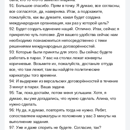
91
:
Большое спасибо. Прям в точку. Я думаю, все согласны,
все согласятся, да, наверняка. Итак, а подскажите,
пожалуйста, как вы думаете, какая будет создана
международная организация, как раз у которой цель?
92
:
Будет создать единение наций. Отлично. Итак, сейчас я
прикреплю чуть попозже. Для вашего удобства сейчас нам
необходимо познакомиться непосредственно с теми
решениями международных договорённостей.
93
:
Которые были приняты для этого. Вы сейчас будете
работать в парах. У вас на столах лежат конверты
коричневые. Возьмите их, пожалуйста, достаньте оттуда
все, что там лежит, там вы найдёте политические
карикатуры того времени.
94
:
И выдержки из версальских договорённостей в течение
3 минут в парах. Ваша задача
95
:
Так, пока достаём, потом меня услышим. Хотя, я
думаю, вы уже догадались, что нужно сделать. Алина, что
нужно сделать.
96
:
Ну да, я думаю, повторять тогда не нужно. Ребят,
сопоставляем карикатуры и положение у вас 3 минуты на
выполнение задания.
97
:
Уже и даже спорить не будете. Согласие, так?