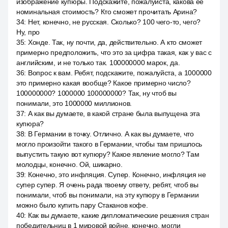
изображение купюры. Подскажите, пожалуйста, какова её
номинальная стоимость? Кто сможет прочитать Арина?
34
:
Нет, конечно, не русская. Сколько? 100 чего-то, чего?
Ну, про
35
:
Хонде. Так, ну почти, да, действительно. А кто сможет
примерно предположить, что это за цифра такая, как у вас с
английским, и не только так. 100000000 марок, да.
36
:
Вопрос к вам. Ребят, подскажите, пожалуйста, а 1000000
это примерно какая вообще? Какое примерно число?
100000000? 1000000 100000000? Так, ну чтоб вы
понимали, это 1000000 миллионов.
37
:
А как вы думаете, в какой стране была выпущена эта
купюра?
38
:
В Германии в точку. Отлично. А как вы думаете, что
могло произойти такого в Германии, чтобы там пришлось
выпустить такую вот купюру? Какое явление могло? Там
молодцы, конечно. Ой, шикарно.
39
:
Конечно, это инфляция. Супер. Конечно, инфляция не
супер супер. Я очень рада твоему ответу, ребят, чтоб вы
понимали, чтоб вы понимали, на эту купюру в Германии
можно было купить пару Стаканов кофе.
40
:
Как вы думаете, какие дипломатические решения стран
победительниц в 1 мировой войне, конечно, могли