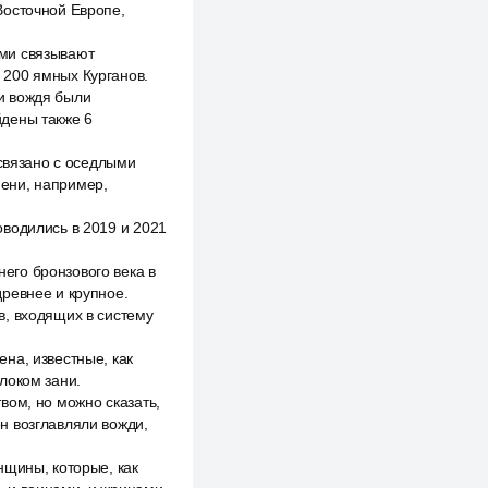
Восточной Европе,
ими связывают
 200 ямных Курганов.
и вождя были
йдены также 6
 связано с оседлыми
ени, например,
водились в 2019 и 2021
его бронзового века в
ревнее и крупное.
в, входящих в систему
на, известные, как
локом зани.
вом, но можно сказать,
н возглавляли вожди,
нщины, которые, как