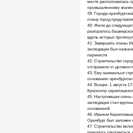
месте расположилась ор
промышленному значе
39
:
Города оренбургской
плану город представля
40
:
Жили до следующего
разгоралось башкирское
вдоль которых протянул
41
:
Завершить планы Ив
экспедиции был назначе
перенести.
42
:
Строительство город
отстранили от должност
43
:
Ему заниматься стр
основанию оренбургской
44
:
Вскоре, 1 августа 1
Красногор саракташског
45
:
Наступившая осень 
экспедиции стал крупн
основанной
46
:
Иваном Кирилловым 
Оренбург был заложен н
47
:
Строительство вело
пришлось отклониться, 