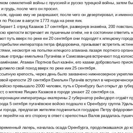
иком семилетней войны с пруссией и русско турецкой войны, затем б
 и грудь, после чего он просил.
олк, однако ему не разрешают, после чего он дезертировал, и именно
 по России в августе 1773 года на реке яик.
ирает 1 отряд Казаков 17 сентября, развернув знамёна, 200 повстан
йско крепости встречает их пушечным огнём, не в состоянии ответить н
т путь вверх по реке еи 20 сентября они подходят к илецкому город
 прибытии императора петра фёдоровича, призывает встретить истинн
стями, несмотря на попытки илецкого атамана лазаря портного орган
овые отряды емельяна Пугачёва и Самозванцев встречают под колоко
амёнами. Атаман Портнов был казнён, его казаки добровольно присяг
олжило свой поход вверх по реке иик 25 сентября.
ссыпную крепость, через день было захвачено нижнеозерное укреплен
вой крепости 29 сентября Емельян Пугачёв вступил в чернореченску
войско превышало 2000 человек, путь к Оренбургу был открыт до губе
ст, о мятеже Яицких Казаков в городе узнают 22 сентября са.
ь коронации императрицы екатерины 2 губернатор рейнсдорп отдаёт п
орода 5 октября пугачёвское войско подошло к Оренбургу группа Удаль
м города, предлагая жителям подчиниться государю Петру фёдорович
и перейти на его сторону в ответ с крепостных Валов раздалась пуше
временный лагерь, началась осада Оренбурга, продолжавшаяся до ко