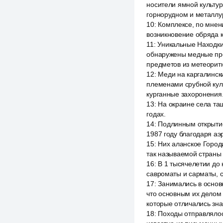
носители ямной культур
горнорудном и металлу
10
:
Комплексе, по мнен
возникновение обряда 
11
:
Уникальные Находки
обнаружены медные пре
предметов из метеоритн
12
:
Меди на каргалински
племенами срубной кул
курганные захоронения
13
:
На окраине села та
годах.
14
:
Подлинным открытие
1987 году благодаря аэ
15
:
Них аланское Город
так называемой страны 
16
:
В 1 тысячелетии до
савроматы и сарматы, с
17
:
Занимались в основ
что основным их делом 
которые отличались зн
18
:
Походы отправлялос