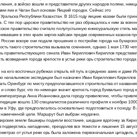
ления, в войско вошли и представители других народов поляки, немцы,
ми яик и Чаган был основан Яицкий городок. Сейчас это
 Уральска Республики Казахстан. В 1615 году яицкие казаки были при
а. С тех пор царское правительство не раз обращалось к ним за вое
усское правительство считало полупустынную южноуральскую степь м
очевавшие в этих краях киргиз кайсаки предки современных казахов п
 России вскоре они подали прошение о постройке города на бухарско
сть такого строительства вызывала сомнения, однако 1 мая 1730 чет
арь правительствующего сената Иван Кириллович Кириллов представил 
ь возведения города крепости в устье реки орь строительство город
 на юго восточных рубежах открыть ей путь в среднюю азию и даже 
ию начальником экспедиции был назначен Иван Кириллович Кириллов 
ать Оренбург по месту предполагавшегося строительства от названия
 и слово бург, что по-немецки значит крепость город буквально город 
 императрица Анна Иоанновна дала городу привилегию, чтобы привле
кспедиции вошло 130 специалистов различного профиля к ноябрю 100
и в Уфу, где предполагалось основательно подготовиться к походу. В
к намеченной цели. Маршрут был выбран неудачно.
ирские земли башкиры подняли восстание, шедшие вдогонку за Кири
 подверглись нападению, преодолев все тяжести и лишения 15 август
ометрах от устья реки орь была заложена первоначальная цитадель, 