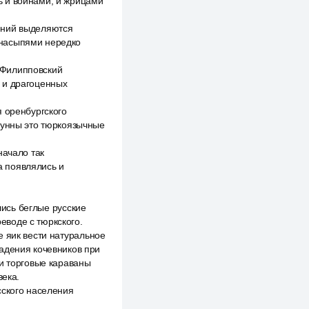
ь и воинами, и жрицами
ений выделяются
 насыпями нередко
 Филипповский
 и драгоценных
я оренбургского
гунны это тюркоязычные
начало так
а появлялись и
лись беглые русские
реводе с тюркского.
е яик вести натуральное
адения кочевников при
 и торговые караваны
века.
сского населения