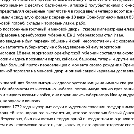
ного камнем с десятью бастионами, а также 2 полубастионами с южно
 представлял серьёзные препятствия в город ввели четверо ворот все
 имели сводчатую форму к середине 18 века Оренбург насчитывал 837
оховой погреб, склады и торговые лавки, рабо.
о построенные гостиный и меновой дворы. Указом императрицы елиз
бразована оренбургская губерния. Её 1 губернатором стал Иван.
го введение был передан обширный край, несопоставимый с соврем
сь затратить губернатору на объезд вверенной ему территории.
ых годов 18 века территория оренбургской губернии составляла окол
усскими здесь проживали киргиз, кайсаки, башкиры, татары и другие 
был большой приток переселенцев с момента своего рождения Оренб
очной торговли на меновой двор киргизкайсацкой караваны доставляли
их зверей для более выгодных сделок русские купцы нанимали специа
ов бешбармаком от иноземных набегов, пограничную линию края защ
о и яицкого казачьих войск, они подчинялись губернатору Ивану андр
, караулах и конвоях.
азаков 1772 года и упорные слухи о чудесном спасении государя имп
мощнейшего народного выступления, которое возглавил беглый Донско
, безусловно, был личностью неординарной и неоднозначно оценивал
чем ему невозможно отказать, это, конечно, в его организаторских спос