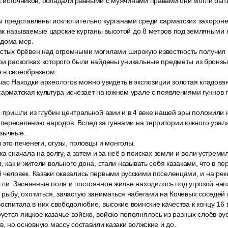
х источников, обладали равными с мужчинами правами они могли быт
ы представлены исключительно курганами среди сарматских захорон
ак называемые царские курганы высотой до 8 метров под земляными
 дома мер.
стых брёвен над огромными могилами широкую известность получил
при раскопках которого были найдены уникальные предметы из бронзы
 в своеобразном.
час Находки археологов можно увидеть в экспозиции золотая кладова
сарматская культура исчезает на южном урале с появлениями гуннов 
 пришли из глубин центральной азии и в 4 веке нашей эры положили 
переселению народов. Вслед за гуннами на территории южного урал
язычные.
это печенеги, огузы, половцы и монголы.
ка сначала на волгу, а затем и за неё в поисках земли и воли устреми
, как и жители вольного дона, стали называть себя казаками, что в пе
 человек. Казаки оказались первыми русскими поселенцами, и на рек
гли. Засеянные поля и постоянное жилье находилось под угрозой нап
 рыбу, охотиться, зачастую заниматься набегами на Кочевых соседей
воспитала в них свободолюбие, высокие воинские качества к концу 16 
ется яицкое казачье войско, войско пополнялось из разных слоёв ру
в, но основную массу составили казаки волжские и до.