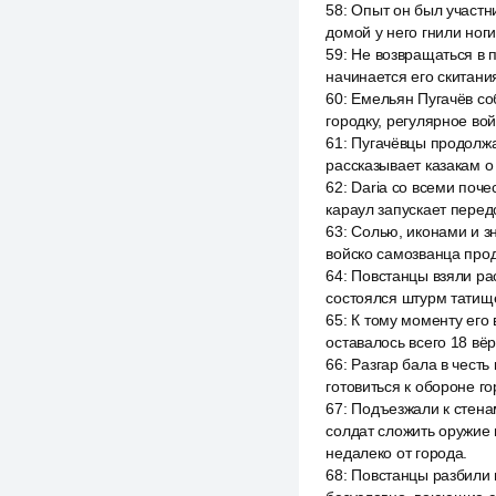
58
:
Опыт он был участн
домой у него гнили ноги
59
:
Не возвращаться в п
начинается его скитания
60
:
Емельян Пугачёв соб
городку, регулярное во
61
:
Пугачёвцы продолжаю
рассказывает казакам о
62
:
Daria со всеми поче
караул запускает перед
63
:
Солью, иконами и зн
войско самозванца прод
64
:
Повстанцы взяли ра
состоялся штурм татище
65
:
К тому моменту его 
оставалось всего 18 вёр
66
:
Разгар бала в чест
готовиться к обороне г
67
:
Подъезжали к стена
солдат сложить оружие 
недалеко от города.
68
:
Повстанцы разбили 