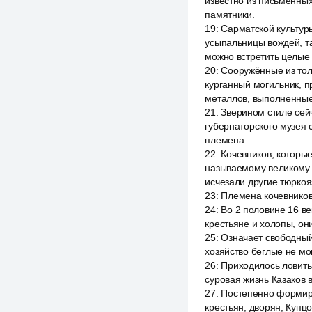
известно из письменны
памятники.
19
:
Сарматской культур
усыпальницы вождей, т
можно встретить целые
20
:
Сооружённые из тол
курганный могильник, 
металлов, выполненные
21
:
Зверином стиле сей
губернаторского музея 
племена.
22
:
Кочевников, которые
называемому великому 
исчезали другие тюрко
23
:
Племена кочевников 
24
:
Во 2 половине 16 ве
крестьяне и холопы, они
25
:
Означает свободный
хозяйство беглые не мо
26
:
Приходилось ловить
суровая жизнь Казаков 
27
:
Постепенно формиру
крестьян, дворян, Купцо