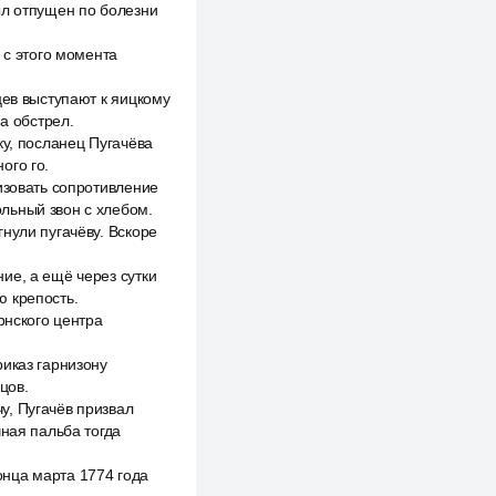
ыл отпущен по болезни
 с этого момента
цев выступают к яицкому
а обстрел.
ку, посланец Пугачёва
ого го.
изовать сопротивление
льный звон с хлебом.
нули пугачёву. Вскоре
ие, а ещё через сутки
ю крепость.
рнского центра
риказ гарнизону
цов.
у, Пугачёв призвал
чная пальба тогда
нца марта 1774 года