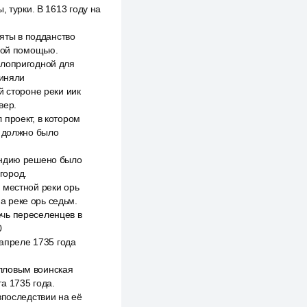
 турки. В 1613 году на
няты в подданство
нной помощью.
алопригодной для
риняли
й стороне реки иик
вер.
проект, в котором
а должно было
Индию решено было
город.
 местной реки орь
на реке орь седьм.
чь переселенцев в
0
 апреле 1735 года
лловым воинская
а 1735 года.
впоследствии на её