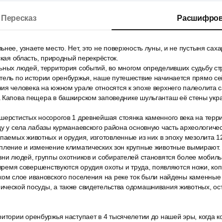
Пересказ
Расшифров
нее, узнаете место. Нет, это не поверхность луны, и не пустыня саха
ская область, природный перекрёсток.
ьных людей, территория событий, во многом определивших судьбу ст
тель по истории оренбуржья, наше путешествие начинается прямо се
ия человека на южном урале относятся к эпохе верхнего палеолита 
а Капова пещера в башкирском заповеднике шульганташ её стены ук
шерстистых носорогов 1 древнейшая стоянка каменного века на терр
ду у села лабазы курманаевского района основную часть археологичес
паемых животных и орудия, изготовленные из них в эпоху мезолита 1
епление и изменение климатических зон крупные животные вымирают.
зни людей, группы охотников и собирателей становятся более мобил
о время совершенствуются орудия охоты и труда, появляются ножи, копь
ком слое ивановского поселения на реке ток были найдены каменные
ческой посуды, а также свидетельства одомашнивания животных, ост
итории оренбуржья наступает в 4 тысячелетии до нашей эры, когда к