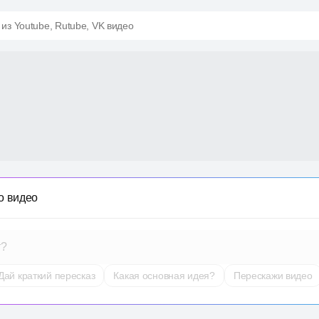
 из Youtube, Rutube, VK видео
о видео
т?
Дай краткий пересказ
Какая основная идея?
Перескажи видео