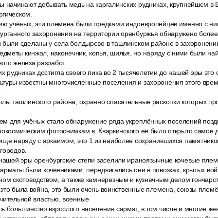
ы начинают добывать медь на каргалинских рудниках, крупнейшем в 
ргическом.
ию учёных, эти племена были предками индоевропейцев именно с н
курганного захоронения на территории оренбуржья обнаружено более
 были сделаны у села болдырево в ташлинском районе в захоронени
дметы кинжал, наконечник, копья, шилья, но наряду с ними были на
ого железа разработ.
х рудниках достигла своего пика во 2 тысячелетии до нашей эры это
ьтуры известны многочисленные поселения и захоронения этого врем
.
шлы ташлинского района, охранно спасательные раскопки которых про
м для учёных стало обнаружение ряда укреплённых поселений поздн
рокосмическим фотоснимкам в. Кваркинского её было открыто самое д
ище наряду с аркаимом, это 1 из наиболее сохранившихся памятнико
городов.
 нашей эры оренбургские степи заселили ираноязычные кочевые племе
арматы были кочевниками, передвигались они в повозках, крытых вой
ном скотоводством, а также камнерезным и кузнечным делом гончарст
это была война, это были очень воинственные племена, союзы племё
ачительной властью, военные
ь большинство взрослого населения сармат, в том числе и многие же