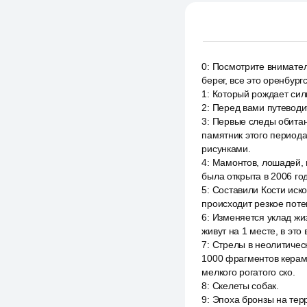
0
:
Посмотрите вниматель
берег, все это оренбург
1
:
Который рождает сил
2
:
Перед вами путеводи
3
:
Первые следы обитан
памятник этого период
рисунками.
4
:
Мамонтов, лошадей, 
была открыта в 2006 го
5
:
Составили Кости иско
происходит резкое пот
6
:
Изменяется уклад жи
живут на 1 месте, в эт
7
:
Стрелы в неолитичес
1000 фрагментов керами
мелкого рогатого ско.
8
:
Скелеты собак.
9
:
Эпоха бронзы на терр