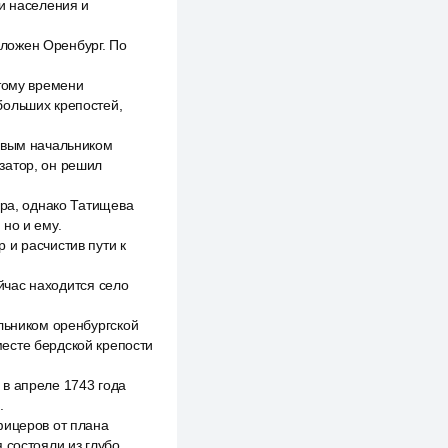
ти населения и
заложен Оренбург. По
этому времени
больших крепостей,
новым начальником
затор, он решил
ора, однако Татищева
но и ему.
 и расчистив пути к
ейчас находится село
альником оренбургской
есте бердской крепости
 в апреле 1743 года
.
фицеров от плана
 состояли из глубо.