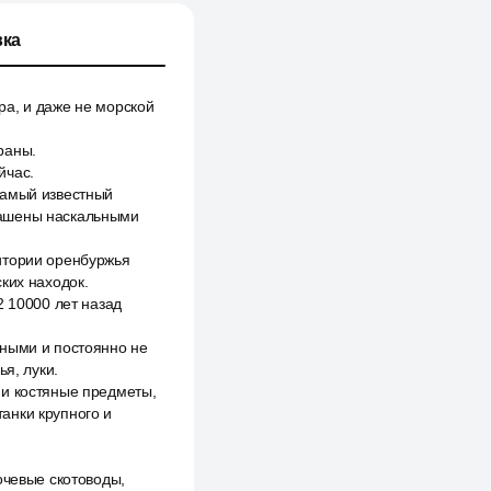
ка
ра, и даже не морской
раны.
йчас.
самый известный
рашены наскальными
итории оренбуржья
ких находок.
2 10000 лет назад
ьными и постоянно не
я, луки.
 и костяные предметы,
анки крупного и
очевые скотоводы,