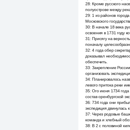
28
:
Кроме русского насе
полуострове между река
29
:
1 из районов города
Московского государств
30
:
В начале 18 века р
освоения в 1731 году к
31
:
Присягу на верность
поначалу целесообразно
32
:
4 года обер секрет
доказывал необходимост
обеспечить.
33
:
Закрепление России
организовать экспедиц
34
:
Планировалось назв
левого притока реки иик
35
:
Ого июня 1734 года
состав оренбургской э
36
:
734 года они прибыл
экспедиция двинулась 
37
:
Через родовые башк
команда и хлебный обоз
38
:
В 2 с половиной кил