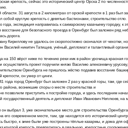
ская крепость, сейчас это исторический центр Орска 2 по численнос
нию.
 области. 31 августа в 2 километрах от орской крепости в 1 раз был 
л собой круглую крепость с девятью бастионами, строительство отло.
 года, экспедиция направилась к сакмарскому казачьему городку, к 
 восстание для безопасного проезда в Оренбург был заложен ряд не
ась дорога.
ану Кириллову не удалось он скоропостижно скончался от чехотки, 
н Василий никитич Татищев, учёный, дипломат и талантливый органи
а на 150 вёрст ниже по течению реки иик в район урочища красная г
и осуществлять проект поручили князю Василию алексеевичу урусову, 
оительством Оренбурга не пришлось жёстко подавив восстание башкир
 крепости, он умер от цинги.
741 года город Оренбург был заложен 2 раз у красной горы, там, где с
о района, возникшие споры о месте строительства и
не позволили приступить к постройке города, и здесь последним нач
ый государственный деятель и дипломат Иван Иванович Неплюев, на м
он выбрал 3, уже окончательное место для строительства Оренбурга
а его современном месте, там, где находится его исторический центр
сь быстро, к зиме были уже построены тёплые казармы, и дома для о
из круглой крепость превратилась в овальную, крепостные сооружения