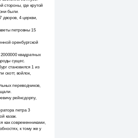
й стороны, где крутой
 они были.
 дворов, 4 церкви,
аветы петровны 15
енной оренбургской
о 2000000 квадратных
народы сущес.
ург становился 1 из
 скотт, войлок,
льных переводчиков,
ищали.
еевичу рейнсдорпу,
ератора петра 3
й казак.
ся как современниками,
обностях, к тому же у