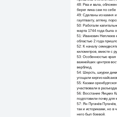
48
:
Рва и вала, обложен
берег яика сам по себе
49
:
Сделаны из камня и
гауптвахту, аптеку, пор
50
:
Работали капитальн
марта 1744 года была о
51
:
Иванович Неплюев е
областью 2 года пришло
52
:
К началу семидесят
километров, вместе с р
53
:
Особенностью края 
важнейших центров вост
верблюд.
54
:
Шерсть, шкурки дик
угощали киргиз кайсак
55
:
Казаки оренбургског
участвовали в разъездах
56
:
Восстание Яицких К
подготовили почву для 
57
:
Ян Пугачёв Пугачёв
так и историками, но в 
него был боевой.