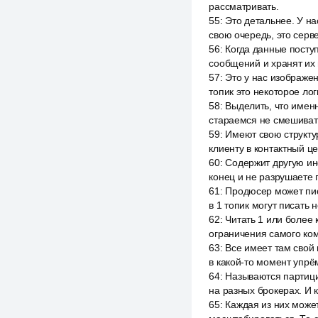
рассматривать.
55
:
Это детальнее. У на
свою очередь, это серв
56
:
Когда данные посту
сообщений и хранят их
57
:
Это у нас изображен
топик это некоторое ло
58
:
Выделить, что имен
стараемся не смешивать
59
:
Имеют свою структур
клиенту в контактный ц
60
:
Содержит другую ин
конец и не разрушаете 
61
:
Продюсер может писа
в 1 топик могут писать 
62
:
Читать 1 или более 
ограничения самого ком
63
:
Все имеет там свой
в какой-то момент упрё
64
:
Называются партиции
на разных брокерах. И к
65
:
Каждая из них може