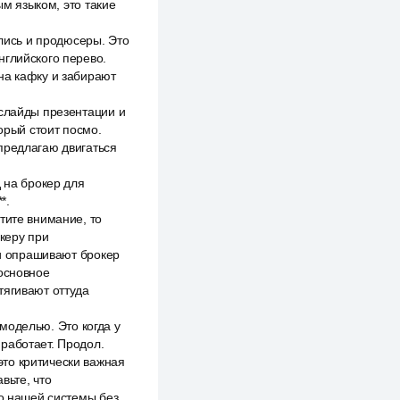
ым языком, это такие
ались и продюсеры. Это
нглийского перево.
на кафку и забирают
 слайды презентации и
орый стоит посмо.
предлагаю двигаться
 на брокер для
*.
тите внимание, то
океру при
ми опрашивают брокер
 основное
тягивают оттуда
 моделью. Это когда у
работает. Продол.
то критически важная
вьте, что
до нашей системы без