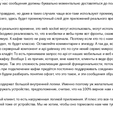
 у нас сообщения должны буквально моментально доставляться до по
правдано, но даже в таких случаях чаще все-таки используют проме
всего, здесь будет промежуточный слой для приложений реального вр
i реального времени, это web socket могут использовать, могут исполь
обходимо реализовать то, что в мобилки и вебы прям вот фронты, скаж
ую. К кафке такого ни разу не встречала. Поэтому если кто-то с на
дел, то будет классно. Оставляйте комментарии к эпизоду. А так да, вс
о серверный компонент и api gateway это по сути некий сервис микро
а кладёт. То есть принимаем запрос по api от наших мобильных и веб 
кафку. Вообще 1 из причин, которая, мне кажется, клиенты в виде фр
ямую. Так это сложность реализации данной функциональности, пото
 при подключении кафки придётся постоянно поддерживать соединен
 будем разбирать понятие офсет, что это такое, и эти сообщения обра
 содержат большой внутренней логики. Именно поэтому уж желательно
гружать устройство, предположение, считаю, что на 100% верное нам
й клиент, то есть нагруженная логикой приложения. И плюс это все-т
й тоже от устройства. Мы не хотим, чтобы оно тормозило нам чем т