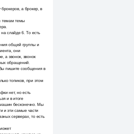
 брокеров, а брокер, в
м темам темы
ера.
 на слайде 6. То есть
ения общей группы и
иента, они
, а звонок, звонок
нных обращений.
 Вы пишите сообщения в
лько топиков, при этом
фки нет, но есть
зя и в итоге
 машин бесконечно. Мы
и и эти самые части
зных серверах, то есть
 может