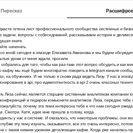
Пересказ
Расшифров
дкасте гетена лист профессионального сообщества системных и бизн
 задачи, вопросы с собеседований, рассказываем истории и делимс
ущая екате.
айте начинать.
со мной сегодня в эпизоде Елизавета Акманова и мы будем обсуждать
рытые уроки от меня ждали, просили.
 собрались для того, чтобы как раз-таки этот вопрос обсудить и как м
ро кафку мы ещё будем многократно говорить в telegram канале сообщ
х, на обучениях. И не только я снова рада видеть Лизу. У нас в эпизо
онирование в api, про идемпотентность в api 2 очень классных технич
ь Лиза сейчас является старшим системным аналитиком компании юс
 конференций и лидером комьюнити аналитиков. Лиза, передаю тебе 
пожалуйста, почему эта тема интересна тебе и что нам сегодня ожида
е. Смотри, Катя, идея мне пришла в голову, когда
денты у нас в системе. И оказалось, что некоторые проблемы, они мо
 глубже эту тему изучать, оказывается, все это очень интересно, пото
не с таким низким уровнем детализации кафки. Когда уже началась пр