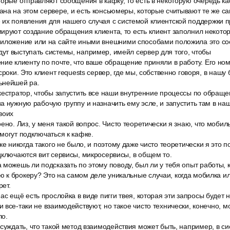
орые отправляют сообщения в кафку, то есть в некоторую очередь ка
на на этом сервере, и есть консьюмеры, которые считывают те же с
их появления для нашего случая с системой клиентской поддержки 
ируют создание обращения клиента, то есть клиент заполнил некото
иложение или на сайте иными внешними способами положила это со
т выступать системы, например, имейл сервер для того, чтобы
ие клиенту по почте, что ваше обращение приняли в работу. Его ном
сроки. Это клиент requests сервер, где мы, собственно говоря, в нашу
ьнейшей ра.
кестратор, чтобы запустить все наши внутренние процессы по обраще
а нужную рабочую группу и назначить ему эсле, и запустить там в на
воих
ено. Лиз, у меня такой вопрос. Чисто теоретически я знаю, что моби
могут подключаться к кафке.
ке никогда такого не было, и поэтому даже чисто теоретически я это п
дключаются вит сервисы, микросервисы, в общем то.
можешь ли подсказать по этому поводу, был ли у тебя опыт работы, 
к брокеру? Это на самом деле уникальные случаи, когда мобилка ил
ет.
ас ещё есть прослойка в виде пигги твея, которая эти запросы будет 
 все-таки не взаимодействуют, но такое чисто технически, конечно, м
ло.
суждать, что такой метод взаимодействия может быть, например, в си