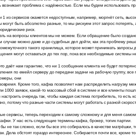
сь возникает проблема с надёжностью. Если мы будем использовать 
и 1 из сервисов окажется недоступным, например, моргнёт сеть, высо
ы могут быть абсолютно разные, то мы рискуем этот запрос потерять, а
юридические риск.
чать на вопросы клиентов мы не можем. Если обращение было создан
м случае можно даже и до судебных дел дойти, как эта проблему реш
ромежуточного такого хранилища, которое может принимать запросы д
щения могут оставаться до тех пор, пока все необходимые системы не
это даёт нам гарантию, что ни 1 сообщение клиента не будет потерян
ления по емейл серверу до передачи задачи на рабочую группу, все 
юмеры, они
вовремя. Кроме того, кафка позволяет нам распределить нагрузку ме
 1000 заявок, какой-то массовый сбой в системе и все клиенты пошл
настроить очередь так, чтобы каждая система потребитель, то есть к
но, потому что разные части системы могут работать с разной скорос
ые сервисы, теперь переходим к самому сложному и для меня самом
кафки. У нас есть следующие термины кафка, брокер, топик партии.
 бы не так сложно, если бы все это собиралось в качестве матрёшки, 
 так. Дела обстоят гораздо интереснее. Собирается почти все, кроме т