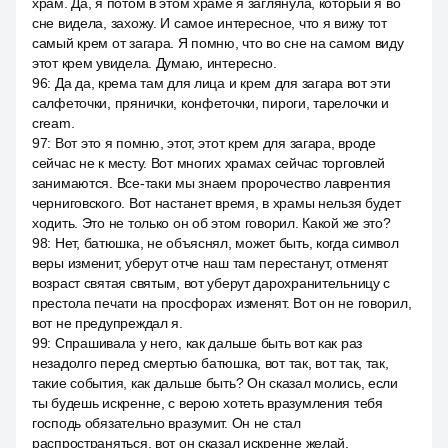
храм. Да, я потом в этом храме я заглянула, который я во
сне видела, захожу. И самое интересное, что я вижу тот
самый крем от загара. Я помню, что во сне на самом виду
этот крем увидела. Думаю, интересно.
96
:
Да да, крема там для лица и крем для загара вот эти
салфеточки, прянички, конфеточки, пироги, тарелочки и
cream.
97
:
Вот это я помню, этот, этот крем для загара, вроде
сейчас не к месту. Вот многих храмах сейчас торговлей
занимаются. Все-таки мы знаем пророчество лаврентия
черниговского. Вот настанет время, в храмы нельзя будет
ходить. Это не только он об этом говорил. Какой же это?
98
:
Нет, батюшка, не объяснял, может быть, когда символ
веры изменит, уберут отче наш там перестанут, отменят
возраст святая святым, вот уберут дарохранительницу с
престола печати на просфорах изменят. Вот он не говорил,
вот не предупреждал я.
99
:
Спрашивала у него, как дальше быть вот как раз
незадолго перед смертью батюшка, вот так, вот так, так,
такие события, как дальше быть? Он сказал молись, если
ты будешь искренне, с верою хотеть вразумления тебя
господь обязательно вразумит. Он не стал
распространяться, вот он сказал искренне желай.