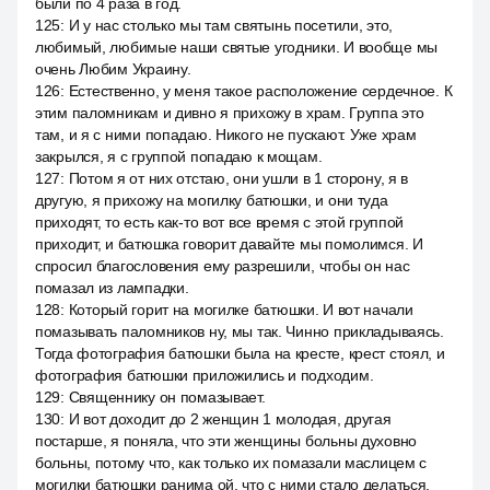
были по 4 раза в год.
125
:
И у нас столько мы там святынь посетили, это,
любимый, любимые наши святые угодники. И вообще мы
очень Любим Украину.
126
:
Естественно, у меня такое расположение сердечное. К
этим паломникам и дивно я прихожу в храм. Группа это
там, и я с ними попадаю. Никого не пускают. Уже храм
закрылся, я с группой попадаю к мощам.
127
:
Потом я от них отстаю, они ушли в 1 сторону, я в
другую, я прихожу на могилку батюшки, и они туда
приходят, то есть как-то вот все время с этой группой
приходит, и батюшка говорит давайте мы помолимся. И
спросил благословения ему разрешили, чтобы он нас
помазал из лампадки.
128
:
Который горит на могилке батюшки. И вот начали
помазывать паломников ну, мы так. Чинно прикладываясь.
Тогда фотография батюшки была на кресте, крест стоял, и
фотография батюшки приложились и подходим.
129
:
Священнику он помазывает.
130
:
И вот доходит до 2 женщин 1 молодая, другая
постарше, я поняла, что эти женщины больны духовно
больны, потому что, как только их помазали маслицем с
могилки батюшки ранима ой, что с ними стало делаться.