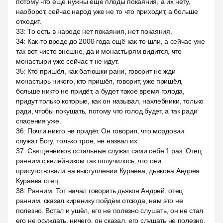
потому что ещё нужны ещё плоды покаяния, а их нету,
наоборот, сейчас народ уже не то что приходит, а больше
отходит.
33
:
То есть в народе нет покаяния, нет покаяния.
34
:
Как-то вроде до 2000 года ещё как-то шли, а сейчас уже
так вот чисто внешне, да и монастырям видится, что
монастыри уже сейчас т не идут.
35
:
Кто пришёл, как батюшки рани, говорит не жди
монастырь никого, кто пришёл, говорит, уже пришёл,
больше никто не придёт, а будет такое время голода,
придут только которые, как он называл, нахлебники, только
ради, чтобы покушать, потому что голод будет, а так ради
спасения уже.
36
:
Почти никто не придёт. Он говорил, что мордовии
служат Богу, только трое, не назвал их.
37
:
Священников остальные служат сами себе 1 раз. Отец
ранним с келейником так получилось, что они
присутствовали на выступлении Кураева, дьякона Андрея
Кураева отец.
38
:
Ранним. Тот начал говорить дьякон Андрей, отец
ранним, сказал киренику пойдём отсюда, нам это не
полезно. Встал и ушёл, его не полезно слушать, он не стал
его не осуждать, ничего, он сказал, его слушать не полезно.