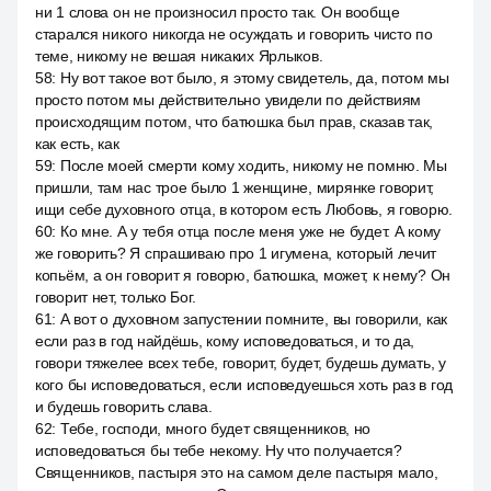
ни 1 слова он не произносил просто так. Он вообще
старался никого никогда не осуждать и говорить чисто по
теме, никому не вешая никаких Ярлыков.
58
:
Ну вот такое вот было, я этому свидетель, да, потом мы
просто потом мы действительно увидели по действиям
происходящим потом, что батюшка был прав, сказав так,
как есть, как
59
:
После моей смерти кому ходить, никому не помню. Мы
пришли, там нас трое было 1 женщине, мирянке говорит,
ищи себе духовного отца, в котором есть Любовь, я говорю.
60
:
Ко мне. А у тебя отца после меня уже не будет. А кому
же говорить? Я спрашиваю про 1 игумена, который лечит
копьём, а он говорит я говорю, батюшка, может, к нему? Он
говорит нет, только Бог.
61
:
А вот о духовном запустении помните, вы говорили, как
если раз в год найдёшь, кому исповедоваться, и то да,
говори тяжелее всех тебе, говорит, будет, будешь думать, у
кого бы исповедоваться, если исповедуешься хоть раз в год
и будешь говорить слава.
62
:
Тебе, господи, много будет священников, но
исповедоваться бы тебе некому. Ну что получается?
Священников, пастыря это на самом деле пастыря мало,