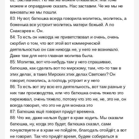
можем и оправдание сказать. Нас заставим. Че же мы не
виноваты же мы пошли.
83
:
Ну вот, батюшка всегда говорила молитесь, молитесь, а
боженька все устроит молитесь матери божьей. А по
Снаксарев н. Он.
84
:
То есть он никогда не приветствовал и очень, очень
скорбил о том, что вот этой вот коммерческой
деятельностью он сам никогда не, у него не возникало.
Даже там для него главная молитва была.
85
:
Молитва, вот что-нибудь там у него спрашиваю,
батюшка, как сделать вот по мирскому, там, что-то там в
этих делах, в таких Мирских этих делах Светских? Он
говорит, помолись, а господь устроит и у него
86
:
То есть вот эту всю его деятельность, вот там разные у
них там производства, или что батюшка очень тяжело это
переживал, очень тяжело, потому что это не, не, это не, он
всегда говорил, что это не для монаха это
87
:
Батюшка ещё говорил придут времена.
88
:
Что же, даже нельзя будет в храм ходить. Мы сказали
батюшка, ну, когда это будет, батюшка сказал, сами
почувствуете и в храм не пойдёте, благодать отойдёт, а вот
не говорил. Так что придёт время, будем собираться в