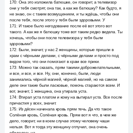
170
:
Она это изложила батюшке, он говорит, а телевизор
они у тебя смотрят, она так, а как же батюшку? Как будто, я
не знаю, он с таким возмущением, и ты ждёшь, чтобы они
после тебя, после этого у тебя были здоровыми. У
171
:
И такое было негодование после её вот этого вот
такого. А как же я батюшку тоже вот таким редко видела. Ты
хочешь, чтобы они после телевизора у тебя были
здоровыми?
172
:
Были, значит, у нас 2 женщины, которые пришли в
храм с чёрными делами, с чёрными делами и просто под
видом того, что они помогают в храм все прики.
173
:
Можно так сказать, прям такими доброжелательными,
и все, и все, и все. Ну, они, конечно, были, люди
занимались чёрной магией, чёрной магией, но на самом
деле они такие были ласковые, помочь стараются всем. И
вот, значит, 1 женщина, она утирала уста.
174
:
Втирал уста платом и кому на вытирал уста. Все после
причастия у всех, значит.
175
:
Из дёсен начинала кровь прям течь. Да что такое
Солёная кровь, Солёная кровь. Прям вот я что, в чем же
дело, говорит, ни в коем случае этому человеку чаши
нельзя. Вот я тогда эту женщину отлучил, она очень
обиделась на