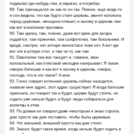
подвалах где-нибудь там, в оврагах, в погребах.
89
:
Там причащался он как-то он так. Помню, ещё когда-то
я сон видела, что как будто стоит церковь, звонят колокола
перед церковью, женщина пляшет, и захожу в церковь там
как вот в магазине прилавки.
90
:
Там крема, там, помню, даже вот крем для загара
подаётся, там прянички, там салфеточки, там бокальчики. И
вроде, смотрю, нет алтаря иконостаса тоже нет. А вот где
вот эти в алтаре стол, и там че то, как там
91
:
Евангелие там все танцует и, главное, звон
колокольный, как плясовой мелодии наигрывает. Я таком
говорю батюшке и как вот я захожу в церковь, говорю,
господи, что ж это такое? А мне
92
:
Голос говорит истинная церковь сейчас находится,
назвали мне адрес, этот адрес существует. Я когда батюшке
приехала, он говорит так и будет, церкви будут стоять, но
ходить уже нельзя будет, и будут люди собираться для
молитвы в этом.
93
:
По домам он говорил даже некоторым я знаю строить
дом просто как дом поставить, чтобы была церковью.
94
:
Что внешний, внешний просто как дом стоял.
95
:
Значит, будет такое время, когда нельзя будет ходить в