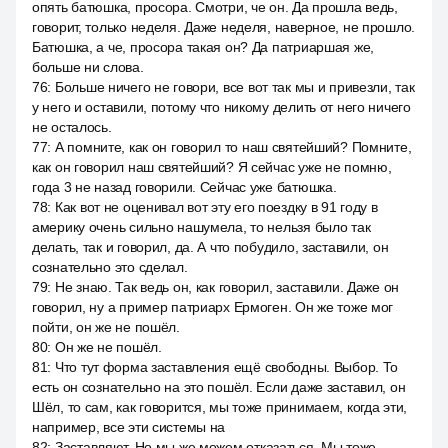
опять батюшка, просора. Смотри, че он. Да прошла ведь,
говорит, только неделя. Даже неделя, наверное, не прошло.
Батюшка, а че, просора такая он? Да патриаршая же,
больше ни слова.
76
:
Больше ничего не говори, все вот так мы и привезли, так
у него и оставили, потому что никому делить от него ничего
не осталось.
77
:
А помните, как он говорил то наш святейший? Помните,
как он говорил наш святейший? Я сейчас уже не помню,
года 3 не назад говорили. Сейчас уже батюшка.
78
:
Как вот не оценивал вот эту его поездку в 91 году в
америку очень сильно нашумела, то нельзя было так
делать, так и говорил, да. А что побудило, заставили, он
сознательно это сделал.
79
:
Не знаю. Так ведь он, как говорил, заставили. Даже он
говорил, ну а пример патриарх Ермоген. Он же тоже мог
пойти, он же не пошёл.
80
:
Он же не пошёл.
81
:
Что тут форма заставления ещё свободны. Выбор. То
есть он сознательно на это пошёл. Если даже заставил, он
Шёл, то сам, как говорится, мы тоже принимаем, когда эти,
например, все эти системы на
82
:
Заставляют. Но мы же можем отказаться. Мы тоже