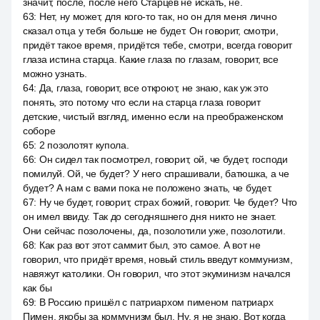
значит, после, после него Старцев не искать, не.
63
:
Нет, ну может, для кого-то так, но он для меня лично
сказал отца у тебя больше не будет. Он говорит, смотри,
придёт такое время, придётся тебе, смотри, всегда говорит
глаза истина старца. Какие глаза по глазам, говорит, все
можно узнать.
64
:
Да, глаза, говорит, все откроют, не знаю, как уж это
понять, это потому что если на старца глаза говорит
детские, чистый взгляд, именно если на преображенском
соборе
65
:
2 позолотят купола.
66
:
Он сидел так посмотрел, говорит, ой, че будет, господи
помилуй. Ой, че будет? У него спрашивали, батюшка, а че
будет? А нам с вами пока не положено знать, че будет.
67
:
Ну че будет, говорит, страх божий, говорит. Че будет? Что
он имел ввиду. Так до сегодняшнего дня никто не знает.
Они сейчас позолочены, да, позолотили уже, позолотили.
68
:
Как раз вот этот саммит был, это самое. А вот не
говорил, что придёт время, новый стиль введут коммунизм,
навяжут католики. Он говорил, что этот экуминизм начался
как бы
69
:
В Россию пришёл с патриархом пименом патриарх
Пимен, якобы за коммунизм был. Ну, я не знаю. Вот когда