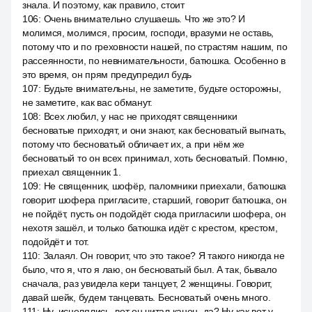
знала. И поэтому, как правило, стоит
106
:
Очень внимательно слушаешь. Что же это? И
молимся, молимся, просим, господи, вразуми не оставь,
потому что и по греховности нашей, по страстям нашим, по
рассеянности, по невнимательности, батюшка. Особенно в
это время, он прям предупредил будь
107
:
Будьте внимательны, не заметите, будьте осторожны,
не заметите, как вас обманут.
108
:
Всех любил, у нас не приходят священники
бесноватые приходят, и они знают, как бесноватый выгнать,
потому что бесноватый обличает их, а при нём же
бесноватый то он всех принимал, хоть бесноватый. Помню,
приехал священник 1.
109
:
Не священник, шофёр, паломники приехали, батюшка
говорит шофера пригласите, старший, говорит батюшка, он
не пойдёт, пусть он подойдёт сюда пригласили шофера, он
нехотя зашёл, и только батюшка идёт с крестом, крестом,
подойдёт и тот.
110
:
Залаял. Он говорит, что это такое? Я такого никогда не
было, что я, что я лаю, он бесноватый был. А так, бывало
сначала, раз увидела кери танцует, 2 женщины. Говорит,
давай шейк, будем танцевать. Бесноватый очень много.
111
:
Ну, исцелялись, вот он читал канон, да? Ну как вот у