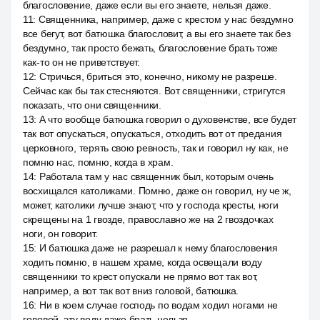
благословение, даже если вы его знаете, нельзя даже.
11
:
Священника, например, даже с крестом у нас бездумно
все бегут, вот батюшка благословит, а вы его знаете так без
бездумно, так просто бежать, благословение брать тоже
как-то он не приветствует.
12
:
Стричься, бриться это, конечно, никому не разреше.
Сейчас как бы так стесняются. Вот священники, стригутся
показать, что они священники.
13
:
А что вообще батюшка говорил о духовенстве, все будет
так вот опускаться, опускаться, отходить вот от предания
церковного, терять свою ревность, так и говорил ну как, не
помню нас, помню, когда в храм.
14
:
Работала там у нас священник был, которым очень
восхищался католиками. Помню, даже он говорил, ну че ж,
может, католики лучше знают, что у господа кресты, ноги
скрещены на 1 гвозде, православно же на 2 гвоздочках
ноги, он говорит.
15
:
И батюшка даже не разрешал к нему благословения
ходить помню, в нашем храме, когда освещали воду
священники то крест опускали не прямо вот так вот,
например, а вот так вот вниз головой, батюшка.
16
:
Ни в коем случае господь по водам ходил ногами не
головой, эту воду даже брать нельзя.