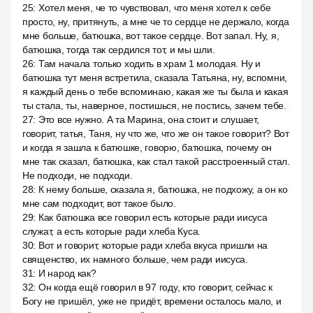
25
:
Хотел меня, че то чувствовал, что меня хотел к себе
просто, ну, притянуть, а мне че то сердце не держало, когда
мне больше, батюшка, вот такое сердце. Вот запал. Ну, я,
батюшка, тогда так сердился тот, и мы шли.
26
:
Там начала только ходить в храм 1 молодая. Ну и
батюшка тут меня встретила, сказала Татьяна, ну, вспомни,
я каждый день о тебе вспоминаю, какая же ты была и какая
ты стала, ты, наверное, постишься, не постись, зачем тебе.
27
:
Это все нужно. А та Марина, она стоит и слушает,
говорит, татья, Таня, ну что же, что же он такое говорит? Вот
и когда я зашла к батюшке, говорю, батюшка, почему он
мне так сказал, батюшка, как стал такой расстроенный стал.
Не подходи, не подходи.
28
:
К нему больше, сказала я, батюшка, не подхожу, а он ко
мне сам подходит, вот такое было.
29
:
Как батюшка все говорил есть которые ради иисуса
служат, а есть которые ради хлеба Куса.
30
:
Вот и говорит, которые ради хлеба вкуса пришли на
священство, их намного больше, чем ради иисуса.
31
:
И народ как?
32
:
Он когда ещё говорил в 97 году, кто говорит, сейчас к
Богу не пришёл, уже не придёт, времени осталось мало, и