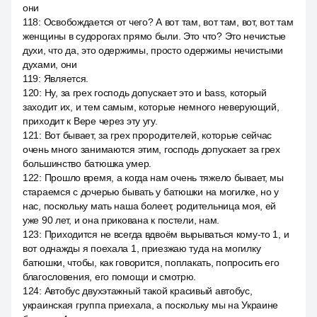
они
118
:
Освобождается от чего? А вот там, вот там, вот, вот там
женщины в судорогах прямо были. Это что? Это нечистые
духи, что да, это одержимы, просто одержимы нечистыми
духами, они
119
:
Является.
120
:
Ну, за грех господь допускает это и bass, который
заходит их, и тем самым, которые немного неверующий,
приходит к Вере через эту угу.
121
:
Вот бывает, за грех прородителей, которые сейчас
очень много занимаются этим, господь допускает за грех
большинство батюшка умер.
122
:
Прошло время, а когда нам очень тяжело бывает, мы
стараемся с дочерью бывать у батюшки на могилке, но у
нас, поскольку мать наша болеет, родительница моя, ей
уже 90 лет, и она прикована к постели, нам.
123
:
Приходится не всегда вдвоём вырываться кому-то 1, и
вот однажды я поехала 1, приезжаю туда на могилку
батюшки, чтобы, как говорится, поплакать, попросить его
благословения, его помощи и смотрю.
124
:
Автобус двухэтажный такой красивый автобус,
украинская группа приехала, а поскольку мы на Украине