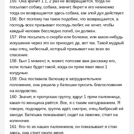
155
:
Она кричит 1 1, 2 раз не возвращается, тогда он
посылает собаку, собака, значит, берет и его немножко
тогда он возвращается здесь собака, как злой дух действует.
156
:
Вот поэтому так такое подобие, что возвращается, а
господь всех призывает господь любит, не хочет, чтобы
каждый человек бесследно погиб, он должен.
157
:
Или посылать о скорби или болезни, или какое-нибудь
искушение через это он приходит, да, вот так. Такой мудрый
наш отец, небесный, который призывает нас всех во
спасение.
158
:
Был 1 момент, я, может, попозже вам расскажу его,
если только будет такой, когда он прям явил явно 1
колдунью.
159
:
Она поставила батюшку в затруднительное
положение, она решила у батюшки просить благословения
на колдовство.
160
:
Значит, я пропускаю группу, вдруг 1 прям паломница,
какая-то женщина рвётся. Все, я с таким негодованием. Я
говорю, подождите, группа идёт, смотрю, отец Амбросий её
заходи. Батюшка помазывает, сидит на лавочке, стоит на
коленочке.
161
:
Кто-то из наших паломников, он помазывает я стою
здесь, она стоит около меня.