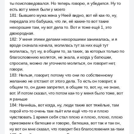
ты поисповедовался. Но теперь говорю, я убедился. Ну то
есть вот у меня были у моего
181
:
Бывшего мужа жена у Неей видно, вот ей как-то, ну,
передала это бабушка, что ли, её какие-то вот такие
нехорошие там, ну вот дела то. Вот и тоже ещё 1, это
двоюродная.
182
:
У меня этими делами нехорошими занималась, и я
вроде сначала начала, молилась тут за них ещё тут
молилась, тут, ну, в общем то, за таких, за которых только по
благословению молятся, не знала, и когда у батюшки,
спросила, можно ли уточнило молиться, он говорит нет,
говори.
183
:
Нельзя, говорит, потому что они по собственному
желанию не отстают от этого дела. То есть он говорит, в
общем то, он даже запретил, в общем то, вот, ну, не знаю,
вот. И потом сказал, что потом как-то у меня было тоже, вот
я раньше
184
:
Начнёшь, вот когда, ну, люди такие вот тяжёлые, там
порой кто-то очень там пьёт или ещё что-то и плохо
чувствовать 1 время себя стал плохо и плохо, плохо, плохо
приезжаем к батюшке и говорю, батюшка, вот так и так он,
ну вот он мне сказал, что говорит без благословения за-таки