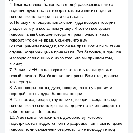
4
:
Благословляю. Батюшка вот ещё рассказывал, что от
падения духовенства, говорит, как бы зависит падение,
говорит, всего, говорит, всей его паствы.
5
:
Потому что говорит, как слепой, куда поведёт, говорит,
упадёт в яму, и все за ним упадут. И вот он все время
говорил, а вы батюшке говорите прям прямо в глаза
говорит, что он не прав. Скажите, что ему
6
:
Отец ранним передал, что он не прав. Вот и были такие
случаи, когда женщина приезжала. Вот батюшка, я пришла
и говорю священнику а из за того, что вы приняли там,
значит,
7
:
Значит, ИНН на наш храм из за того, что вы приняли
новый паспорт. Вы, батюшка, не правы. Вам отец ироним
так передал.
8
:
А он говорит да ты, дура, говорит, так отцу ироним и
передай, что ты дура. Батюшка говорит.
9
:
Так нас же, говорит, глупеньких, говорит, всегда господь
говорит, возле своего крылышка держит, а их он говорит, от
себя отгоняет. Вот так вот.
10
:
А вот как он относился к духовенству, которое
подстригается, подаётся, он не разрешал, он, помню, даже
говорил если священник без рясы, то не подходите под