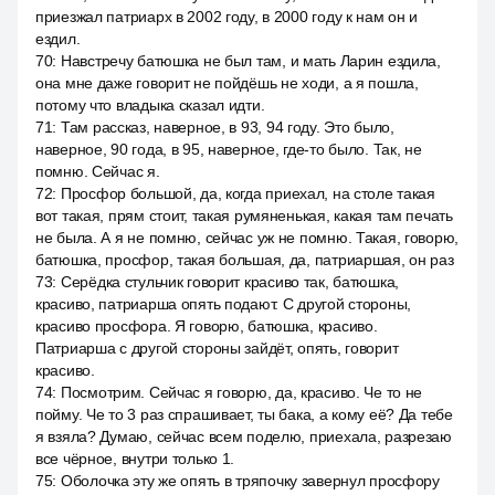
приезжал патриарх в 2002 году, в 2000 году к нам он и
ездил.
70
:
Навстречу батюшка не был там, и мать Ларин ездила,
она мне даже говорит не пойдёшь не ходи, а я пошла,
потому что владыка сказал идти.
71
:
Там рассказ, наверное, в 93, 94 году. Это было,
наверное, 90 года, в 95, наверное, где-то было. Так, не
помню. Сейчас я.
72
:
Просфор большой, да, когда приехал, на столе такая
вот такая, прям стоит, такая румяненькая, какая там печать
не была. А я не помню, сейчас уж не помню. Такая, говорю,
батюшка, просфор, такая большая, да, патриаршая, он раз
73
:
Серёдка стульчик говорит красиво так, батюшка,
красиво, патриарша опять подают. С другой стороны,
красиво просфора. Я говорю, батюшка, красиво.
Патриарша с другой стороны зайдёт, опять, говорит
красиво.
74
:
Посмотрим. Сейчас я говорю, да, красиво. Че то не
пойму. Че то 3 раз спрашивает, ты бака, а кому её? Да тебе
я взяла? Думаю, сейчас всем поделю, приехала, разрезаю
все чёрное, внутри только 1.
75
:
Оболочка эту же опять в тряпочку завернул просфору