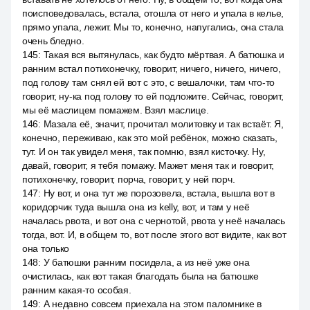
поисповедовалась, встала, отошла от него и упала в келье,
прямо упала, лежит. Мы то, конечно, напугались, она стала
очень бледно.
145
:
Такая вся вытянулась, как будто мёртвая. А батюшка и
ранним встал потихонечку, говорит, ничего, ничего, ничего,
под голову там снял ей вот с это, с вешалочки, там что-то
говорит, ну-ка под голову то ей подложите. Сейчас, говорит,
мы её маслицем помажем. Взял маслице.
146
:
Мазала её, значит, прочитал молитовку и так встаёт. Я,
конечно, переживаю, как это мой ребёнок, можно сказать,
тут. И он так увидел меня, так помню, взял кисточку. Ну,
давай, говорит, я тебя помажу. Мажет меня так и говорит,
потихонечку, говорит, порча, говорит, у ней порч.
147
:
Ну вот, и она тут же порозовела, встала, вышла вот в
коридорчик туда вышла она из kelly, вот, и там у неё
началась рвота, и вот она с чернотой, рвота у неё началась
тогда, вот. И, в общем то, вот после этого вот видите, как вот
она только
148
:
У батюшки ранним посидела, а из неё уже она
очистилась, как вот такая благодать была на батюшке
ранним какая-то особая.
149
:
А недавно совсем приехала на этом паломнике в