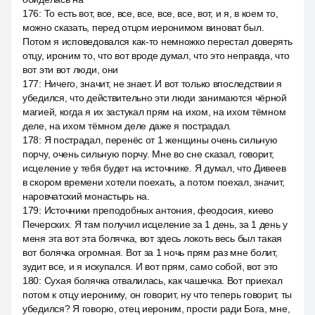
176
:
То есть вот, все, все, все, все, все, вот, и я, в коем то,
можно сказать, перед отцом иеронимом виноват был.
Потом я исповедовался как-то немножко перестал доверять
отцу, ироним то, что вот вроде думал, что это неправда, что
вот эти вот люди, они
177
:
Ничего, значит, не знает. И вот только впоследствии я
убедился, что действительно эти люди занимаются чёрной
магией, когда я их застукал прям на ихом, на ихом тёмном
деле, на ихом тёмном деле даже я пострадал.
178
:
Я пострадал, перенёс от 1 женщины очень сильную
порчу, очень сильную порчу. Мне во сне сказал, говорит,
исцеление у тебя будет на источнике. Я думал, что Дивеев
в скором времени хотели поехать, а потом поехал, значит,
наровчатский монастырь на.
179
:
Источники преподобных антония, феодосия, киево
Печерских. Я там получил исцеление за 1 день, за 1 день у
меня эта вот эта болячка, вот здесь локоть весь был такая
вот болячка огромная. Вот за 1 ночь прям раз мне болит,
зудит все, и я искупался. И вот прям, само собой, вот это
180
:
Сухая болячка отвалилась, как чашечка. Вот приехал
потом к отцу иерониму, он говорит, ну что теперь говорит, ты
убедился? Я говорю, отец иероним, прости ради Бога, мне,