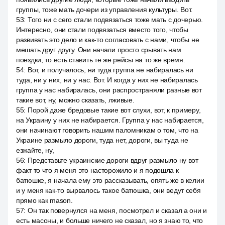
группы, тоже мать дочери из управления культуры. Вот.
53
:
Того ни с сего стали подвязаться тоже мать с дочерью.
Интересно, они стали подвязаться вместо того, чтобы
развивать это дело и как-то согласовать с нами, чтобы не
мешать друг другу. Они начали просто срывать нам
поездки, то есть ставить те же рейсы на то же время.
54
:
Вот, и получалось, ни туда группа не набиралась ни
туда, ни у них, ни у нас. Вот. И когда у них не набиралась
группа у нас набиралась, они распространяли разные вот
такие вот, ну, можно сказать, лживые.
55
:
Порой даже бредовые такие вот слухи, вот, к примеру,
на Украину у них не набирается. Группа у нас набирается,
они начинают говорить нашим паломникам о том, что на
Украине размыло дороги, туда нет, дороги, вы туда не
езжайте, ну,
56
:
Представьте украинские дороги вдруг размыло ну вот
факт то что я меня это насторожило и я подошла к
батюшке, я начала ему это рассказывать, опять же в келии
и у меня как-то вырвалось такое батюшка, они ведут себя
прямо как mason.
57
:
Он так повернулся на меня, посмотрел и сказал а они и
есть масоны, и больше ничего не сказал, но я знаю то, что