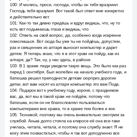
100
:
И молись, проси, господа, чтобы он тебя вразумил.
Господь тебя вразумит. Вот такой был ответ мне конкретно
и действительно вот.
101
:
Как-то так дивно придёшь и вдруг видишь, что, ну то
есть вот подымаешь глаза и видишь, что
102
:
Ответь на свой вопрос, да, особенно когда искренне
помолишься. Вот сюда бы уже ты не пойдёшь, допустим,
раз и священник из алтаря выносит компьютер и дарит
детям. Я теперь знаю, что я в этот храм не пойду, как из
алтаря, да? Так, ну, у нас здесь, в районе.
103
:
В 1 храме люди увидели такую вещь. Это было как раз
перед 1 сентября. Был молебен на начало учебного года, и
батюшка решил преподнести деткам сюрприз дорогие
детки, вот вам носят из алтаря компьютер это вам Пода.
104
:
Подарок вот к учебному году, короче, с праздником
вас, да, вот мы в такой храм не пойдём, потому что
батюшка, если он не благословлял пользоваться
компьютерами вне храма, то в храме тем более и все.
105
:
Техникой, поэтому мы очень внимательно смотрим за
службой. Анька долго стояла на клиросе её она все-таки
училась, читала, читала, и поэтому она службу знает. Я не
могу этим похвастаться, чтобы я так вот доподлинно все