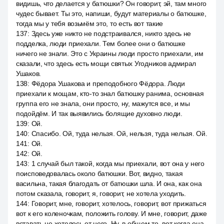
видишь, что делается у батюшки? Он говорит, эй, там много
чудес бывает. Ты это, напиши, будут материалы о батюшке,
тогда мы у тебя возьмём это, то есть вот такие
137
:
Здесь уже никто не подстраивался, никто здесь не
подделка, люди приехали. Тем более они о батюшке
ничего не знали. Это с Украины люди просто приехали, им
сказали, что здесь есть мощи святых Угодников адмирал
Ушаков.
138
:
Фёдора Ушакова и преподобного Фёдора. Люди
приехали к мощам, кто-то знал батюшку ранима, основная
группа его не знала, они просто, ну, мажутся все, и мы
подойдём. И так выявились болящие духовно люди.
139
:
Ой.
140
:
Спасибо. Ой, туда нельзя. Ой, нельзя, туда нельзя. Ой.
141
:
Ой.
142
:
Ой.
143
:
1 случай был такой, когда мы приехали, вот она у него
поисповедовалась около батюшки. Вот, видно, такая
васильна, такая благодать от батюшки шла. И она, как она
потом сказала, говорит, я, говорит, не хотела уходить.
144
:
Говорит, мне, говорит, хотелось, говорит, вот прижаться
вот к его коленочкам, положить голову. И мне, говорит, даже
вставать не хотелось от него. Ну, в общем то, вот когда она