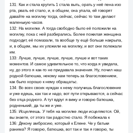
131
:
Как и стала крутить 1 стала выть, орать у неё пена изо
рта, рвать её стало, и, в общем, она упала, ей говорят
давайте на могилку тогда, сейчас, сейчас то там делают
маленькую часов.
132
:
На могилке. А тогда свободно было её положили на
могилку, пока с ней разбирались. Более пожилая женщина
подходит, её помазали, та вообще ту ещё больше накрыла,
и, в общем, мы их уложили на могилку, и вот они полежали
им.
133
:
Лучше, лучше, лучше, лучше, лучше и вот таких
моментов. И самое удивительное то, что когда я увидела,
ну, до этого я как-то не придавала значения. Ну, почил наш
родной батюшка, некому нам теперь за благословением,
как было хорошо к нему обращатьс.
134
:
Во всех своих нуждах к нему получишь благословение
и уже едешь, как так и надо, вот пути открываются, а сейчас
без отца родного. А тут вдруг я вижу и говорю батюшка,
родненький, да ты же и уже.
135
:
Исцеляешь. У тебя на могилке люди исцеляются. Ой,
вы знаете, от этого так радостно стало. Я побежала к
136
:
Дякону амбросию, который к Елене. Че у батьки
ранима? Я говорю, батюшка, вот так и так я говорю, ты