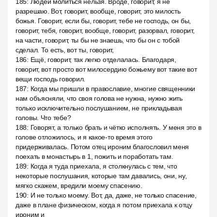
185
:
Людей молиться нельзя. Вроде, говорит, я не
разрешаю. Вот, говорит, вообще, говорит, это милость
божья. Говорит, если бы, говорит, тебе не господь, он бы,
говорит, тебя, говорит, вообще, говорит, разорвал, говорит,
на части, говорит, ты бы не знаешь, что бы он с тобой
сделал. То есть, вот ты, говорит,
186
:
Ещё, говорит, так легко отделалась. Благодаря,
говорит, вот просто вот милосердию божьему вот такие вот
вещи господь говорил.
187
:
Когда мы пришли в православие, многие священники
нам объясняли, что своя голова не нужна, нужно жить
только исключительно послушанием, не прикладывая
головы. Что тебе?
188
:
Говорят, а только брать и чётко исполнять. У меня это в
голове отложилось, и я какое-то время этого
придерживалась. Потом отец ироним благословил меня
поехать в монастырь в 1, пожить и поработать там.
189
:
Когда я туда приехала, я столкнулась с тем, что
некоторые послушания, которые там давались, они, ну,
мягко скажем, вредили моему спасению.
190
:
И не только моему. Вот, да, даже, не только спасение,
даже в плане физическом, когда я потом приехала к отцу
ироним и