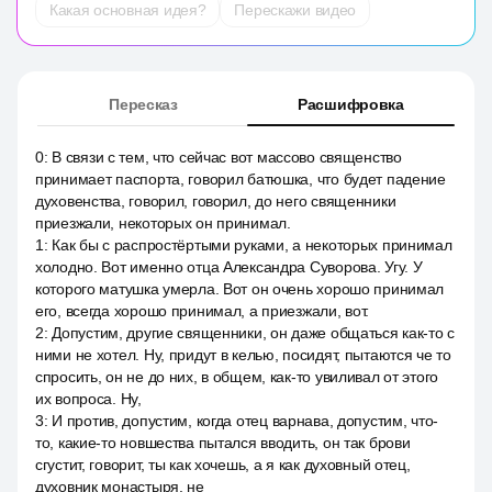
Какая основная идея?
Перескажи видео
Пересказ
Расшифровка
0
:
В связи с тем, что сейчас вот массово священство
принимает паспорта, говорил батюшка, что будет падение
духовенства, говорил, говорил, до него священники
приезжали, некоторых он принимал.
1
:
Как бы с распростёртыми руками, а некоторых принимал
холодно. Вот именно отца Александра Суворова. Угу. У
которого матушка умерла. Вот он очень хорошо принимал
его, всегда хорошо принимал, а приезжали, вот.
2
:
Допустим, другие священники, он даже общаться как-то с
ними не хотел. Ну, придут в келью, посидят, пытаются че то
спросить, он не до них, в общем, как-то увиливал от этого
их вопроса. Ну,
3
:
И против, допустим, когда отец варнава, допустим, что-
то, какие-то новшества пытался вводить, он так брови
сгустит, говорит, ты как хочешь, а я как духовный отец,
духовник монастыря, не