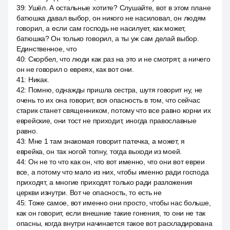
39
:
Ушёл. А остальные хотите? Слушайте, вот в этом плане
батюшка давал выбор, он никого не насиловал, он людям
говорил, а если сам господь не насилует, как может,
батюшка? Он только говорил, а ты уж сам делай выбор.
Единственное, что
40
:
Скорбел, что люди как раз на это и не смотрят, а ничего
он не говорил о евреях, как вот они.
41
:
Никак.
42
:
Помню, однажды пришла сестра, шутя говорит ну, не
очень то их она говорит, вся опасность в том, что сейчас
старик станет священником, потому что все равно корни их
еврейские, они тост не приходит, иногда православные
равно.
43
:
Мне 1 там знакомая говорит патечка, а может, я
еврейка, он так ногой топну, тогда выходи из моей.
44
:
Он не то что как он, что вот именно, что они вот евреи
все, а потому что мало из них, чтобы именно ради господа
приходят, а многие приходят только ради разложения
церкви изнутри. Вот че опасность, то есть не
45
:
Тоже самое, вот именно они просто, чтобы нас больше,
как он говорит, если внешние такие гонения, то они не так
опасны, когда внутри начинается такое вот расхладирована