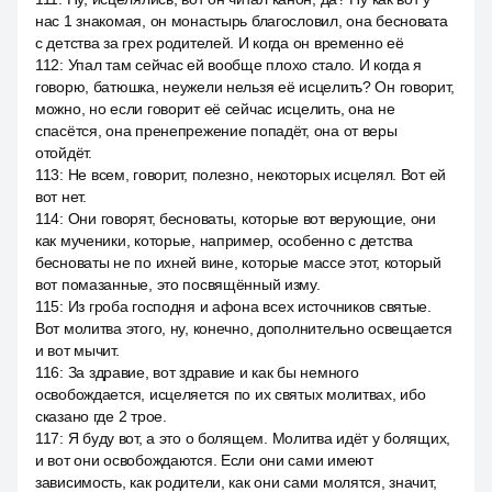
нас 1 знакомая, он монастырь благословил, она бесновата
с детства за грех родителей. И когда он временно её
112
:
Упал там сейчас ей вообще плохо стало. И когда я
говорю, батюшка, неужели нельзя её исцелить? Он говорит,
можно, но если говорит её сейчас исцелить, она не
спасётся, она пренепрежение попадёт, она от веры
отойдёт.
113
:
Не всем, говорит, полезно, некоторых исцелял. Вот ей
вот нет.
114
:
Они говорят, бесноваты, которые вот верующие, они
как мученики, которые, например, особенно с детства
бесноваты не по ихней вине, которые массе этот, который
вот помазанные, это посвящённый изму.
115
:
Из гроба господня и афона всех источников святые.
Вот молитва этого, ну, конечно, дополнительно освещается
и вот мычит.
116
:
За здравие, вот здравие и как бы немного
освобождается, исцеляется по их святых молитвах, ибо
сказано где 2 трое.
117
:
Я буду вот, а это о болящем. Молитва идёт у болящих,
и вот они освобождаются. Если они сами имеют
зависимость, как родители, как они сами молятся, значит,