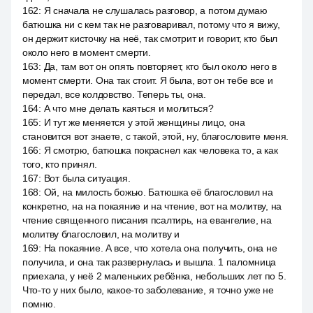
162
:
Я сначала не слушалась разговор, а потом думаю
батюшка ни с кем так не разговаривал, потому что я вижу,
он держит кисточку на неё, так смотрит и говорит, кто был
около него в момент смерти.
163
:
Да, там вот он опять повторяет, кто был около него в
момент смерти. Она так стоит. Я была, вот он тебе все и
передал, все колдовство. Теперь ты, она.
164
:
А что мне делать каяться и молиться?
165
:
И тут же меняется у этой женщины лицо, она
становится вот знаете, с такой, этой, ну, благословите меня.
166
:
Я смотрю, батюшка покраснел как человека то, а как
того, кто принял.
167
:
Вот была ситуация.
168
:
Ой, на милость божью. Батюшка её благословил на
конкретно, на на покаяние и на чтение, вот на молитву, на
чтение священного писания псалтирь, на евангелие, на
молитву благословил, на молитву и
169
:
На покаяние. А все, что хотела она получить, она не
получила, и она так развернулась и вышла. 1 паломница
приехала, у неё 2 маленьких ребёнка, небольших лет по 5.
Что-то у них было, какое-то заболевание, я точно уже не
помню.