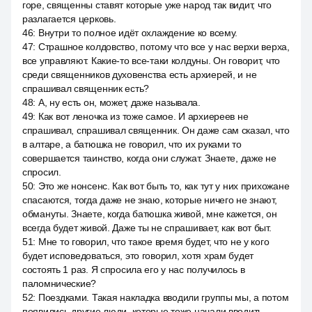
горе, священны ставят которые уже народ так видит, что
разлагается церковь.
46
:
Внутри то полное идёт охлаждение ко всему.
47
:
Страшное колдовство, потому что все у нас верхи верха,
все управляют. Какие-то все-таки колдуны. Он говорит, что
среди священников духовенства есть архиерей, и не
спрашивал священник есть?
48
:
А, ну есть он, может, даже называла.
49
:
Как вот леночка из тоже самое. И архиереев не
спрашивал, спрашивал священник. Он даже сам сказал, что
в алтаре, а батюшка не говорил, что их руками то
совершается таинство, когда они служат. Знаете, даже не
спросил.
50
:
Это же нонсенс. Как вот быть то, как тут у них прихожане
спасаются, тогда даже не знаю, которые ничего не знают,
обмануты. Знаете, когда батюшка живой, мне кажется, он
всегда будет живой. Даже ты не спрашивает, как вот быт.
51
:
Мне то говорил, что такое время будет, что не у кого
будет исповедоваться, это говорил, хотя храм будет
состоять 1 раз. Я спросила его у нас получилось в
паломнические?
52
:
Поездками. Такая накладка вводили группы мы, а потом
появились другие люди, которые тоже начали вводить