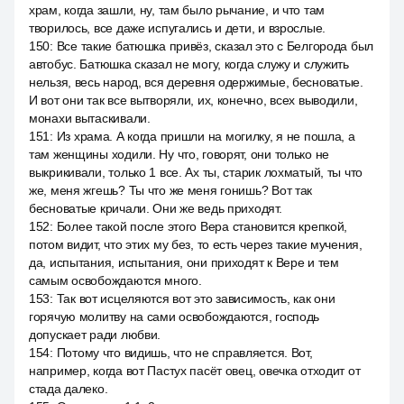
храм, когда зашли, ну, там было рычание, и что там
творилось, все даже испугались и дети, и взрослые.
150
:
Все такие батюшка привёз, сказал это с Белгорода был
автобус. Батюшка сказал не могу, когда служу и служить
нельзя, весь народ, вся деревня одержимые, бесноватые.
И вот они так все вытворяли, их, конечно, всех выводили,
монахи вытаскивали.
151
:
Из храма. А когда пришли на могилку, я не пошла, а
там женщины ходили. Ну что, говорят, они только не
выкрикивали, только 1 все. Ах ты, старик лохматый, ты что
же, меня жгешь? Ты что же меня гонишь? Вот так
бесноватые кричали. Они же ведь приходят.
152
:
Более такой после этого Вера становится крепкой,
потом видит, что этих му без, то есть через такие мучения,
да, испытания, испытания, они приходят к Вере и тем
самым освобождаются много.
153
:
Так вот исцеляются вот это зависимость, как они
горячую молитву на сами освобождаются, господь
допускает ради любви.
154
:
Потому что видишь, что не справляется. Вот,
например, когда вот Пастух пасёт овец, овечка отходит от
стада далеко.