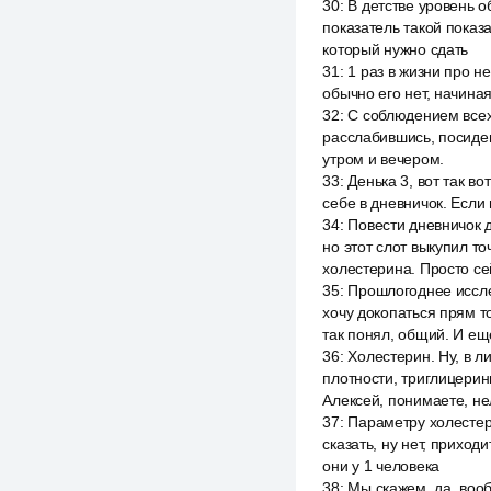
30
:
В детстве уровень о
показатель такой показ
который нужно сдать
31
:
1 раз в жизни про н
обычно его нет, начиная
32
:
С соблюдением всех
расслабившись, посидев
утром и вечером.
33
:
Денька 3, вот так в
себе в дневничок. Если 
34
:
Повести дневничок д
но этот слот выкупил т
холестерина. Просто се
35
:
Прошлогоднее иссле
хочу докопаться прям то
так понял, общий. И ещ
36
:
Холестерин. Ну, в л
плотности, триглицерины
Алексей, понимаете, не
37
:
Параметру холестери
сказать, ну нет, приход
они у 1 человека
38
:
Мы скажем, да, вооб