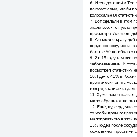
6
:
Исследований и Тесто
показателями, чтобы по
колоссальная статистик
7
:
Вот сделали в этом 
знали все, что нужно п
просмотра. Алексей, доб
8
:
А я можно сразу доба
сердечно сосудистых заб
больше 50 погибало от 
9
:
2 в 15 году там все 
заболеваниями. И хотя 
посмотрел статистику н
10
:
Где-то 41% в России
практически опять же, 
говоря, статистика даже
11
:
Хуже, чем я назвал. 
мало обращают на это в
12
:
Ещё, ну, сердечно с
то чтобы прям вот раз у
малоприятного в этой и
13
:
Людей после сосудис
сожалению, простыми сл