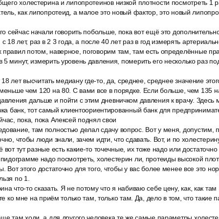
бщего холестерина и липопротеинов низкой плотности посмотреть 1 р
атель, как липопротеид, а малое это новый фактор, это новый липопр
его сейчас начали говорить побольше, пока вот ещё это дополнитель
 с 18 лет, раз в 2 3 года, а после 40 лет раз в год измерять артериаль
 правил потом, наверное, поговорим там, там есть определённые пра
 5 минут, измерить уровень давления, померить его несколько раз по
от 18 лет высчитать медиану где-то, да, среднее, среднее значение это
меньше чем 120 на 80. С вами все в порядке. Если больше, чем 135 на
авления дальше и пойти с этим дневничком давления к врачу. Здесь 
очка банк, тот самый клиентоориентированный банк для предпринимат
йчас, пока, пока Алексей поднял свои
дование, там полностью делал сдачу вопрос. Вот у меня, допустим, п
чно, чтобы люди знали, зачем идти, что сдавать. Вот, и по холестерину
ё вот тут разные есть какие-то точечные, их тоже надо или достаточн
ипидограмме надо посмотреть, холестерин ли, протеиды высокой плот
. Вот этого достаточно для того, чтобы у вас более менее все это но
льзя по 1.
на что-то сказать. Я не потому что я набиваю себе цену, как, как там 
ите ко мне на приём только там, только там. Да, дело в том, что такие
ще там ходи, а для другого человека те же самые параметры холесте