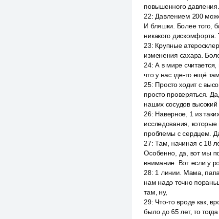
повышенного давления.
22
:
Давлением 200 може
И бляшки. Более того, 
никакого дискомфорта. 
23
:
Крупные атеросклеро
изменения сахара. Боле
24
:
А в мире считается,
что у нас где-то ещё та
25
:
Просто ходит с выс
просто проверяться. Да
наших сосудов высокий с
26
:
Наверное, 1 из так
исследования, которые н
проблемы с сердцем. Да
27
:
Там, начиная с 18 л
Особенно, да, вот мы п
внимание. Вот если у р
28
:
1 линии. Мама, папа
нам надо точно порань
там, ну,
29
:
Что-то вроде как, вр
было до 65 лет, то тог