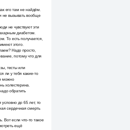
ак его там не найдём.
 и не вызывать вообще
юди не чувствуют эти
сахарным диабетом.
м. То есть получается,
 имеют этого.
лаем? Надо просто,
вание, потому что для
зы, тесты или
я ли у тебя какие-то
же можно
ень холестерина.
надо обратить
 условно до 65 лет, то
ная сердечная смерть
ь. Вот если что-то такое
смотреть ещё