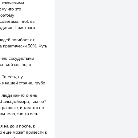
за ключевыми
ому что это
Поэтому
советами, чтоб вы
одится. Приятного
людей погибает от
а практически 50%. Чуть
дечно сосудистыми
т сейчас, по, я
 То есть, ну
 в нашей стране, грубо
м люди как-то очень
id альцгеймера, там че?
страшные, и там это не
ы тела, это то есть
 на до и после, к
то ещё может привести к