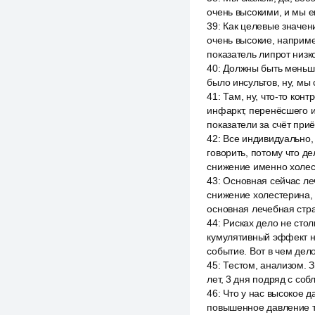
очень высокими, и мы е
39
:
Как целевые значени
очень высокие, наприме
показатель липрот низк
40
:
Должны быть меньше,
было инсультов, ну, мы 
41
:
Там, ну, что-то кон
инфаркт, перенёсшего и
показатели за счёт пр
42
:
Все индивидуально, 
говорить, потому что дел
снижение именно холест
43
:
Основная сейчас ле
снижение холестерина, 
основная лечебная стра
44
:
Рисках дело не стол
кумулятивный эффект на
событие. Вот в чем дел
45
:
Тестом, анализом. З
лет, 3 дня подряд с со
46
:
Что у нас высокое д
повышенное давление то