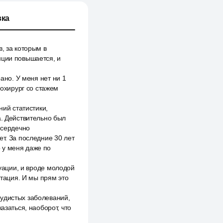
ка
, за которым в
нции повышается, и
ано. У меня нет ни 1
иохирург со стажем
ний статистики,
а. Действительно был
 сердечно
т. За последние 30 лет
 у меня даже по
туации, и вроде молодой
итация. И мы прям это
судистых заболеваний,
азаться, наоборот, что