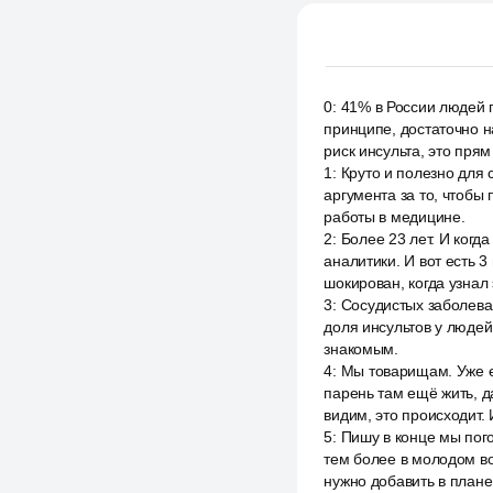
0
:
41% в России людей п
принципе, достаточно н
риск инсульта, это прям
1
:
Круто и полезно для 
аргумента за то, чтобы 
работы в медицине.
2
:
Более 23 лет. И когд
аналитики. И вот есть 
шокирован, когда узнал
3
:
Сосудистых заболеван
доля инсультов у людей
знакомым.
4
:
Мы товарищам. Уже ес
парень там ещё жить, да
видим, это происходит. 
5
:
Пишу в конце мы пог
тем более в молодом воз
нужно добавить в плане 