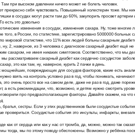
 Там при высоком давлении ничего может не болеть человек.
т прекрасно себя чувствовать. Повышенный холестерин тоже. Мы ник
бляшки в сосудах могут расти там до 60%, закупорить просвет артерии
То есть это довольно
тические изменения в сосудах, изменения сахара. Ну, тоже многие л
е того, в России, по статистике, зарегистрировано 5000000 больных 
 по мировой статистике, что 11% всех людей больны сахарным диабето
м, ну, 2, наверное, из 3 человека с диагнозом сахарный диабет ещё не
оким сахаром, не имея никаких симптомов. Соответственно, что мы де
, мы рассматриваем сахарный диабет как сердечно сосудистое заболе
ахар, это как там, ну, наверное, курить 2 пачки в день.
их мощнейших, повреждающих для сосудов факторов, какие есть анали
ужно взять на контроль условно раз в год, чтобы понимать, начинаютс
, это очень просто все на самом деле, даже не раз в год, даже поре
ет, а есть рекомендации, что, возможно, и детям нужно смотреть уров
оговорили про предрасполагающие факторы. Давайте скажем, на что 
од
, братья, сестры. Если у этих родственников были сосудистые события
ше провериться. Сосудистые события это инсульты, инфаркты, внезап
оде как от сердца или как у нас от тромба, да, можно, можно так сказат
да мы тогда, мы по этому поводу обеспокоены. Возможно у ребёнка по