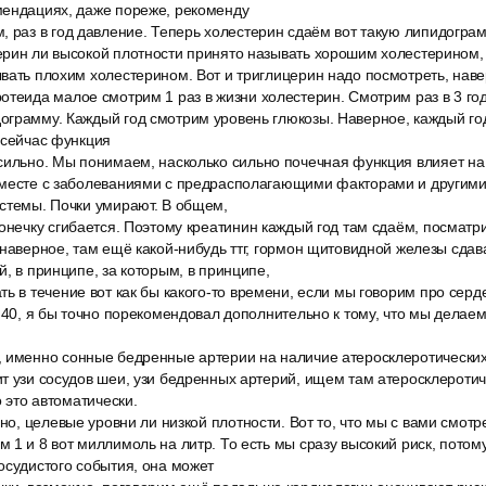
мендациях, даже пореже, рекоменду
, раз в год давление. Теперь холестерин сдаём вот такую липидогра
ерин ли высокой плотности принято называть хорошим холестерином,
вать плохим холестерином. Вот и триглицерин надо посмотреть, навер
теида малое смотрим 1 раз в жизни холестерин. Смотрим раз в 3 годи
ограмму. Каждый год смотрим уровень глюкозы. Наверное, каждый го
 сейчас функция
сильно. Мы понимаем, насколько сильно почечная функция влияет на
вместе с заболеваниями с предрасполагающими факторами и другим
истемы. Почки умирают. В общем,
онечку сгибается. Поэтому креатинин каждый год там сдаём, посматр
наверное, там ещё какой-нибудь ттг, гормон щитовидной железы сдават
й, в принципе, за которым, в принципе,
ь в течение вот как бы какого-то времени, если мы говорим про сер
в 40, я бы точно порекомендовал дополнительно к тому, что мы делае
 именно сонные бедренные артерии на наличие атеросклеротических
т узи сосудов шеи, узи бедренных артерий, ищем там атеросклероти
о это автоматически.
нно, целевые уровни ли низкой плотности. Вот то, что мы с вами смот
 1 и 8 вот миллимоль на литр. То есть мы сразу высокий риск, потом
осудистого события, она может