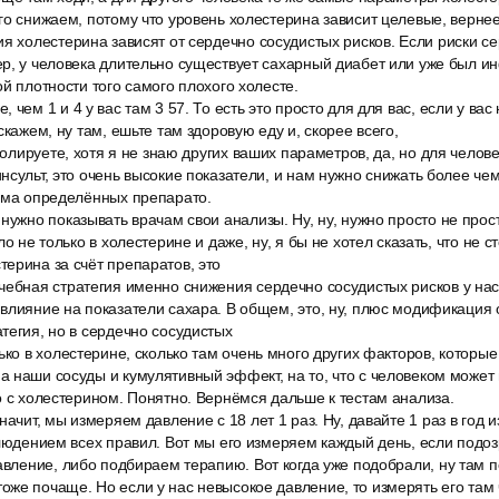
го снижаем, потому что уровень холестерина зависит целевые, вернее
я холестерина зависят от сердечно сосудистых рисков. Если риски с
р, у человека длительно существует сахарный диабет или уже был инфа
ой плотности того самого плохого холесте.
 чем 1 и 4 у вас там 3 57. То есть это просто для для вас, если у вас
скажем, ну там, ешьте там здоровую еду и, скорее всего,
тролируете, хотя я не знаю других ваших параметров, да, но для челов
нсульт, это очень высокие показатели, и нам нужно снижать более чем
иёма определённых препарато.
нужно показывать врачам свои анализы. Ну, ну, нужно просто не прос
о не только в холестерине и даже, ну, я бы не хотел сказать, что не ст
ерина за счёт препаратов, это
чебная стратегия именно снижения сердечно сосудистых рисков у на
влияние на показатели сахара. В общем, это, ну, плюс модификация 
тегия, но в сердечно сосудистых
ько в холестерине, сколько там очень много других факторов, которы
 наши сосуды и кумулятивный эффект, на то, что с человеком может
о с холестерином. Понятно. Вернёмся дальше к тестам анализа.
начит, мы измеряем давление с 18 лет 1 раз. Ну, давайте 1 раз в год
блюдением всех правил. Вот мы его измеряем каждый день, если подо
авление, либо подбираем терапию. Вот когда уже подобрали, ну там 
же почаще. Но если у нас невысокое давление, то измерять его там