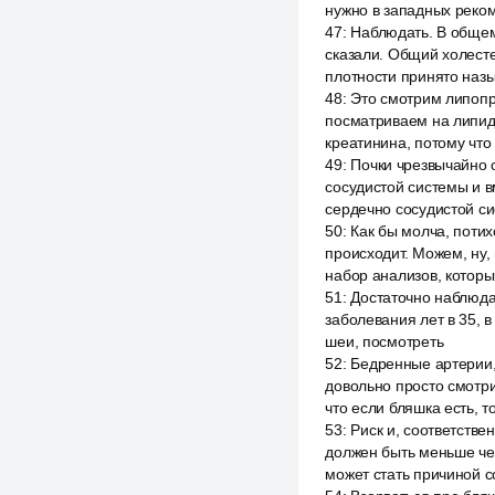
нужно в западных реко
47
:
Наблюдать. В общем
сказали. Общий холест
плотности принято назы
48
:
Это смотрим липопро
посматриваем на липид
креатинина, потому что
49
:
Почки чрезвычайно 
сосудистой системы и 
сердечно сосудистой с
50
:
Как бы молча, потих
происходит. Можем, ну, 
набор анализов, которы
51
:
Достаточно наблюдат
заболевания лет в 35, 
шеи, посмотреть
52
:
Бедренные артерии,
довольно просто смотри
что если бляшка есть, т
53
:
Риск и, соответстве
должен быть меньше чем
может стать причиной с