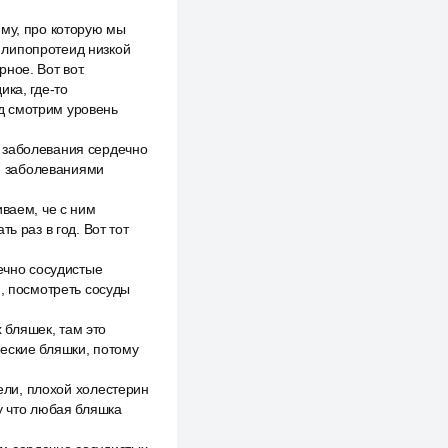
мму, про которую мы
 липопротеид низкой
ное. Вот вот.
ка, где-то
д смотрим уровень
 заболевания сердечно
и заболеваниями
иваем, че с ним
ь раз в год. Вот тот
дечно сосудистые
м, посмотреть сосуды
 бляшек, там это
ческие бляшки, потому
рели, плохой холестерин
у что любая бляшка