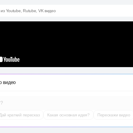
 из Youtube, Rutube, VK видео
о видео
т?
Дай краткий пересказ
Какая основная идея?
Перескажи видео