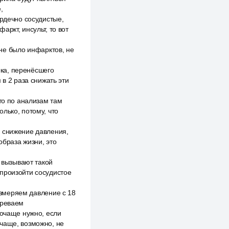
,
ердечно сосудистые,
ркт, инсульт, то вот
 не было инфарктов, не
ека, перенёсшего
 в 2 раза снижать эти
то по анализам там
олько, потому, что
с снижение давления,
образа жизни, это
е вызывают такой
 произойти сосудистое
 измеряем давление с 18
зреваем
почаще нужно, если
 чаще, возможно, не