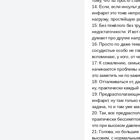
тому, что ты просто ст
14
:
Если, если инсульт 
инфаркт это тоже непр
нагрузку, простейшую р
15
:
Без тяжёлого без тр
недостаточности. И вот 
думают про другие напр
16
:
Просто по даже тем
сосудистые особо не го
вспоминаю, у кого, от ч
17
:
К сожалению, семью 
начинаются проблемы и 
это заметить ни по каки
18
:
Отталкиваться от, да
ну, практически каждый 
19
:
Предрасполагающие 
инфаркт, ну там только
задача, то и там уже как
20
:
Так, все предраспол
практически бессимптом
что при высоком давле
21
:
Голова, но большие 
высоким, с нормальным