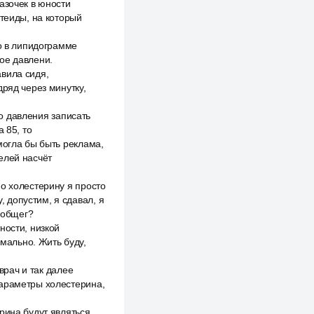
азочек в юности
отеиды, на который
но в липидограмме
ное давлени.
вила сидя,
дряд через минутку,
го давления записать
 85, то
могла бы быть реклама,
елей насчёт
о холестерину я просто
, допустим, я сдавал, я
о общег?
ности, низкой
рмально. Жить буду,
врач и так далее
 параметры холестерина,
рина будут являться