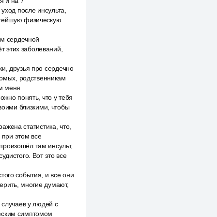
я и на 7
 уход после инсульта,
остейшую физическую
ем сердечной
ёт этих заболеваний,
ки, друзья про сердечно
акомых, родственникам
ом меня
ожно понять, что у тебя
твоими близкими, чтобы
ражена статистика, что,
 при этом все
произошёл там инсульт,
удистого. Вот это все
того события, и все они
ерить, многие думают,
 случаев у людей с
ческим симптомом