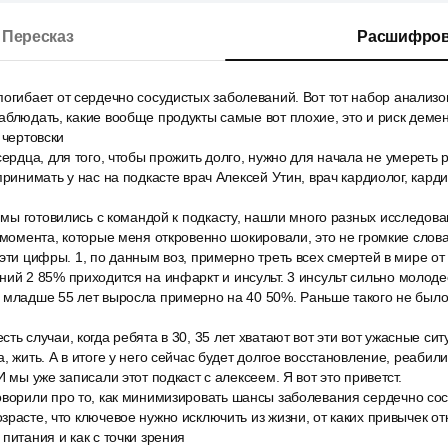
Пересказ
Расшифров
огибает от сердечно сосудистых заболеваний. Вот тот набор анализов
аблюдать, какие вообще продукты самые вот плохие, это и риск деме
 чертовски
сердца, для того, чтобы прожить долго, нужно для начала не умереть р
принимать у нас на подкасте врач Алексей Утин, врач кардиолог, кард
а мы готовились с командой к подкасту, нашли много разных исследова
3 момента, которые меня откровенно шокировали, это не громкие слов
 эти цифры. 1, по данным воз, примерно треть всех смертей в мире от
ий 2 85% приходится на инфаркт и инсульт. 3 инсульт сильно молодее
 младше 55 лет выросла примерно на 40 50%. Раньше такого не было
ть случаи, когда ребята в 30, 35 лет хватают вот эти вот ужасные си
, жить. А в итоге у него сейчас будет долгое восстановление, реабил
И мы уже записали этот подкаст с алексеем. Я вот это приветст.
оворили про то, как минимизировать шансы заболевания сердечно со
расте, что ключевое нужно исключить из жизни, от каких привычек отк
питания и как с точки зрения