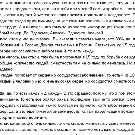
в, которые можно сдавать условно там раз в несколько лет, следить 
нимать предпосылки, есть ли у тебя или у твоей семьи проблемы, пот
а, которая пугает. Хочется все-таки прожить подольше и поздоровее. 
подкасте такую прям выжимку на час самыми практичными ключевыми 
ро сердце. И я надеюсь, что кому-то из вас эта информация точно приг
рый вечер. Да. Здрасьте, Алексей. Здрасьте, Алексей.
влю к тому, что вы сказали. Вы сказали в самом начале, что 30%, да, 
олеваний в России. Другая статистика в России. Статистика до 15 год
сердечно сосудистых заболеваний, то есть кажды
поменялось, мы стали, там была программа в 15 году по борьбе с сер
общее количество людей, смертность там не сильно поменялась. Но во
едавно
 людей погибает от сердечно сосудистых заболеваний, то есть 4 из 10.
каждый 2 человек у нас очень высокая сердечно сосудистая смертность
Да, да. То есть каждый 2, каждый 2 это страшно, потому что и при это
нимание. То есть все боятся рака в последние, там че то боятся. Cov
осудистых заболеваний как-то бояться не принято, хотя заболевания 
мер, да, а это ещё тяжёлая инвалидность, ка там парализация половин
стории и качество жизни.
тых катастроф очень сильно, очень сильно меняется. Жизнь меняется
овами, я так понял, можно сказать, что помимо летального исхода э