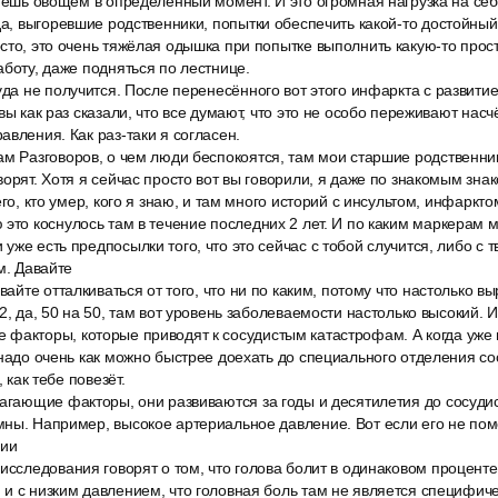
анешь овощем в определённый момент. И это огромная нагрузка на себ
да, выгоревшие родственники, попытки обеспечить какой-то достойный
осто, это очень тяжёлая одышка при попытке выполнить какую-то пр
аботу, даже подняться по лестнице.
уда не получится. После перенесённого вот этого инфаркта с развити
вы как раз сказали, что все думают, что это не особо переживают насч
авления. Как раз-таки я согласен.
ам Разговоров, о чем люди беспокоятся, там мои старшие родственни
ворят. Хотя я сейчас просто вот вы говорили, я даже по знакомым зн
его, кто умер, кого я знаю, и там много историй с инсультом, инфаркт
это коснулось там в течение последних 2 лет. И по каким маркерам м
уже есть предпосылки того, что это сейчас с тобой случится, либо с 
м. Давайте
вайте отталкиваться от того, что ни по каким, потому что настолько вы
2, да, 50 на 50, там вот уровень заболеваемости настолько высокий. И
факторы, которые приводят к сосудистым катастрофам. А когда уже 
 надо очень как можно быстрее доехать до специального отделения сос
, как тебе повезёт.
агающие факторы, они развиваются за годы и десятилетия до сосудис
ны. Например, высокое артериальное давление. Вот если его не пом
нии
исследования говорят о том, что голова болит в одинаковом проценте
 и с низким давлением, что головная боль там не является специфи