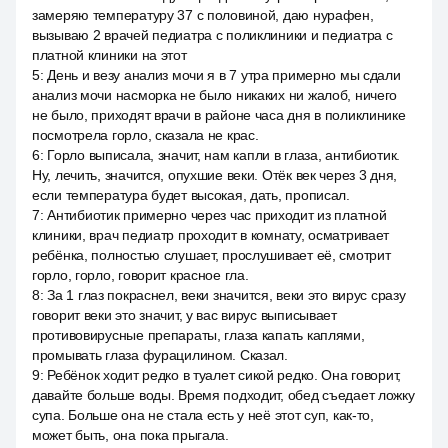
замеряю температуру 37 с половиной, даю нурафен,
вызываю 2 врачей педиатра с поликлиники и педиатра с
платной клиники на этот
5
:
День и везу анализ мочи я в 7 утра примерно мы сдали
анализ мочи насморка не было никаких ни жалоб, ничего
не было, приходят врачи в районе часа дня в поликлинике
посмотрела горло, сказала не крас.
6
:
Горло выписала, значит, нам капли в глаза, антибиотик.
Ну, лечить, значится, опухшие веки. Отёк век через 3 дня,
если температура будет высокая, дать, прописал.
7
:
Антибиотик примерно через час приходит из платной
клиники, врач педиатр проходит в комнату, осматривает
ребёнка, полностью слушает, прослушивает её, смотрит
горло, горло, говорит красное гла.
8
:
За 1 глаз покраснел, веки значится, веки это вирус сразу
говорит веки это значит, у вас вирус выписывает
противовирусные препараты, глаза капать каплями,
промывать глаза фурацилином. Сказал.
9
:
Ребёнок ходит редко в туалет сикой редко. Она говорит,
давайте больше воды. Время подходит, обед съедает ложку
супа. Больше она не стала есть у неё этот суп, как-то,
может быть, она пока прыгала.