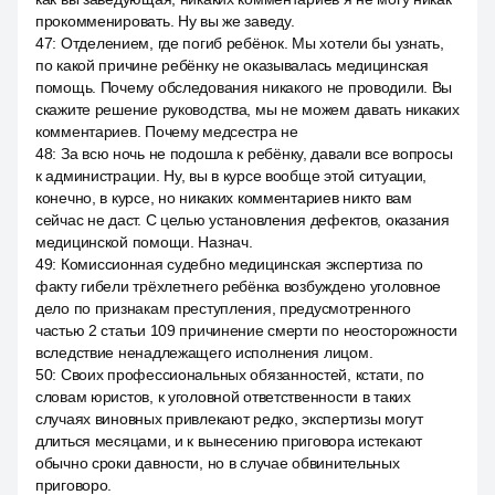
прокомменировать. Ну вы же заведу.
47
:
Отделением, где погиб ребёнок. Мы хотели бы узнать,
по какой причине ребёнку не оказывалась медицинская
помощь. Почему обследования никакого не проводили. Вы
скажите решение руководства, мы не можем давать никаких
комментариев. Почему медсестра не
48
:
За всю ночь не подошла к ребёнку, давали все вопросы
к администрации. Ну, вы в курсе вообще этой ситуации,
конечно, в курсе, но никаких комментариев никто вам
сейчас не даст. С целью установления дефектов, оказания
медицинской помощи. Назнач.
49
:
Комиссионная судебно медицинская экспертиза по
факту гибели трёхлетнего ребёнка возбуждено уголовное
дело по признакам преступления, предусмотренного
частью 2 статьи 109 причинение смерти по неосторожности
вследствие ненадлежащего исполнения лицом.
50
:
Своих профессиональных обязанностей, кстати, по
словам юристов, к уголовной ответственности в таких
случаях виновных привлекают редко, экспертизы могут
длиться месяцами, и к вынесению приговора истекают
обычно сроки давности, но в случае обвинительных
приговоро.