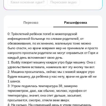
Какая основная идея?
Перескажи видео
Пересказ
Расшифровка
0
:
Трёхлетний ребёнок погиб в нижегородской
инфекционной больнице по словам родителей, от
обезвоживания, по их мнению, маленькую тоню можно
было спасти, но врачи вовремя мер не принимали и просто
напросто проспали родители не могут оправиться от Горя и
каждый день вспоминают свою дочь.
1
:
Buddy говорит машину каждое утро буди машину. Она с
удовольствием вставала, нажимала вот эту кнопку так вот.
2
:
Машина просыпалась, сейчас мы с мамой каждое утро
Будим машину, да ребёнка у нас нету, врачи не дали ей ни
1 шанса.
3
:
Утром поднялась температура 38, замеряю
термометром, даю, как обычно, молоко, нурофен от
температуры, значит, она спит дальше, засыпает,
просыпается, смотрю, отекли веки вверх.
4
:
Не сильно. На следующий день я утром просыпаюсь,