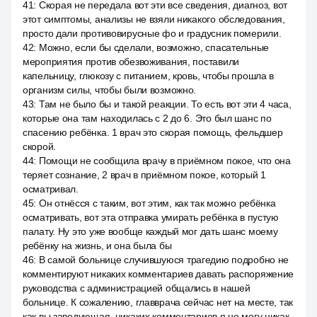
41
:
Скорая не передала вот эти все сведения, диагноз, вот
этот симптомы, анализы не взяли никакого обследования,
просто дали противовирусные фо и градусник померили.
42
:
Можно, если бы сделали, возможно, спасательные
мероприятия против обезвоживания, поставили
капельницу, глюкозу с питанием, кровь, чтобы прошла в
организм силы, чтобы были возможно.
43
:
Там не было бы и такой реакции. То есть вот эти 4 часа,
которые она там находилась с 2 до 6. Это был шанс по
спасению ребёнка. 1 врач это скорая помощь, фельдшер
скорой.
44
:
Помощи не сообщила врачу в приёмном покое, что она
теряет сознание, 2 врач в приёмном покое, который 1
осматривал.
45
:
Он отнёсся с таким, вот этим, как так можно ребёнка
осматривать, вот эта отправка умирать ребёнка в пустую
палату. Ну это уже вообще каждый мог дать шанс моему
ребёнку на жизнь, и она была бы
46
:
В самой больнице случившуюся трагедию подробно не
комментируют никаких комментариев давать распоряжение
руководства с администрацией общались в нашей
больнице. К сожалению, главврача сейчас нет на месте, так
как вы заведующая, никаких комментариев я не могу никак