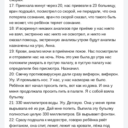
17
:
Приехала минут через 20, нас привезли в 23 больницу,
врач подошёл, посмотрел со скорой, не передали, что она
потеряла сознание, врач по скорой сказал, что такого быть
не может, что ребёнок теряет сознание.
18
:
И вскрикнул никаких анализов при приёме у нас никто
не взял, экстренно нас никто не осмотрел, и никто не
оказал помощь, экстренную анализы утром будут анализы
назначены на утро, Анна.
19
:
Крови, анализ мочи в приёмном покое. Нас посмотрели
и отправили нас на ночь. Ночь это уже была до утра нас
положили умирать в пустую палату, в пустую палату нас
определили без присмотра. Назначил.
20
:
Свечку противовирусную дали сразу виферон, виферон.
Угу. И промывать нос. У нас, у нас насморка не было.
Ребёнок вот начал просить пить, вот как из дома. И она у
меня продолжала просить пить в палате. Я с собой взяла
бутылку.
21
:
330 миллилитров воды. Угу. Детскую. Она у меня прям
вырывала её из рук. Дай мне попить. Выпила эту бутылку
полностью целую 330 миллилитров. Её вырывает фонтан.
22
:
Сразу подошла к медсестре, говорю ребёнка рвёт
фонтаном, она спит, лежит, лежит на кровати, лёжа под