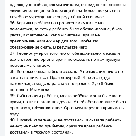
однако, уже сейчас, как мы считаем, очевидно, что дефекты
оказания медицинской помощи были. Мама поступила в
лечебное учреждение с определённой клиничес.
36
:
Картины ребёнок на протяжении суток не мог
помочиться, то есть у ребёнка было обезвоживание, была
рвота, и фактически, как мы считаем, врачи не
предприняли никаких мер для того, чтобы это
обезвоживание снять. В результате чего
37
:
Ребёнок умер от того, что от обезвоживания отказали
все внутренние органы врачи не оказали, но нам нужную
помощь мы считаем.
38
:
Которые обязаны были оказать. А ночью этим никто не
захотел заниматься. Врач дежурный. Я не знаю, где
находился, а медсестра спала то время с 2 до 6 было
потеряно. Мы могли
39
:
Либы спасти ребёнка, моего ребёнка могли бы спасти
врачи, но никто этого не сделал. У неё обезвоживание было
организма, обезвоживание. Организм перестал принимать
воду.
40
:
Никакой капельницы не поставили, я сказала ребёнок
не ест, не пьёт по прибытию, сразу же врачу ребёнка
доставили в тяжёлом состоянии.