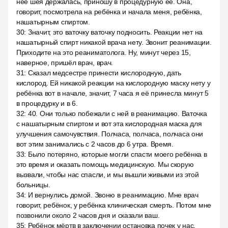
неё шея держалась, приношу в процедурную её. Она,
говорит, посмотрела на ребёнка и начала меня, ребёнка,
нашатырным спиртом.
30
:
Значит, это ваточку ваточку подносить. Реакции нет на
нашатырный спирт никакой врача нету. Звонит реанимации.
Приходите на это реаниматолога. Ну, минут через 15,
наверное, пришёл врач, врач.
31
:
Сказал медсестре принести кислородную, дать
кислород. Ей никакой реакции на кислородную маску нету у
ребёнка вот в начале, значит, 7 часа я её принесла минут 5
в процедурку и в 6.
32
:
40. Они только побежали с ней в реанимацию. Ваточка
с нашатырным спиртом и вот эта кислородная маска для
улучшения самочувствия. Полчаса, полчаса, полчаса они
вот этим занимались с 2 часов до 6 утра. Время.
33
:
Было потеряно, которые могли спасти моего ребёнка в
это время и оказать помощь медицинскую. Мы скорую
вызвали, чтобы нас спасли, и мы вышли живыми из этой
больницы.
34
:
И вернулись домой. Звоню в реанимацию. Мне врач
говорит, ребёнок, у ребёнка клиническая смерть. Потом мне
позвонили около 2 часов дня и сказали ваш.
35
:
Ребёнок мёртв в заключении остановка почек у нас,