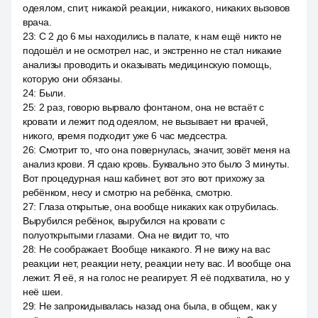
одеялом, спит, никакой реакции, никакого, никаких вызовов
врача.
23
:
С 2 до 6 мы находились в палате, к нам ещё никто не
подошёл и не осмотрел нас, и экстренно не стал никакие
анализы проводить и оказывать медицинскую помощь,
которую они обязаны.
24
:
Были.
25
:
2 раз, говорю вырвало фонтаном, она не встаёт с
кровати и лежит под одеялом, не вызывает ни врачей,
никого, время подходит уже 6 час медсестра.
26
:
Смотрит то, что она повернулась, значит, зовёт меня на
анализ крови. Я сдаю кровь. Буквально это было 3 минуты.
Вот процедурная наш кабинет, вот это вот прихожу за
ребёнком, несу и смотрю на ребёнка, смотрю.
27
:
Глаза открытые, она вообще никаких как отрубилась.
Вырубился ребёнок, вырубился на кровати с
полуоткрытыми глазами. Она не видит то, что
28
:
Не соображает. Вообще никакого. Я не вижу на вас
реакции нет, реакции нету, реакции нету вас. И вообще она
лежит. Я её, я на голос не реагирует. Я её подхватила, но у
неё шеи.
29
:
Не запрокидывалась назад она была, в общем, как у