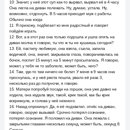
10
:
Значит, у неё этот суп как-то вырвал, вырвал её в 4 часу.
Она легла на диван полежать. Ну, думаю, устала. Ну,
возможно, отдохнуть. В 5 часов приходит муж с работы.
Обычно она когда
11
:
Я прихожу, подбегает ко мне радостный и говорит
пойдём играть.
12
:
Вот, а в этот раз она только подошла и ушла опять на
диван молча я говорю, ты что ж ты не кушаешь сегодня?
13
:
Ей, пастилу любимую, она взяла, съела, запила
водичкой, она, значит, закрывала глаза, поворачивалась на
бочок, поспит 15 минут, на 5 минут просыпалась. Я говорю,
может, у тебя че то заболело, может быть, чего?
14
:
Там, где-то там ничего не болит. У меня в 9 часов она
проснулась, и у неё рвота пошла, рвало её раза 3,
несколько раз до полуночи, я говорю.
15
:
Матери попробуй посади на горшок, она уже давно не
ходила, она издала звук, такой, крик такой, как бы крик
вскрикнула, и голова у неё немного.
16
:
Назад опрокинул. Да, я её подхватил, отнёс на диван,
говорю, скорую вызывай. Срочно потерял сознание,
потерял сознание. Я положил на диван. Она лежала с
закрытыми глазами несколько секунд, может быть, секунд 8.
Скорая.