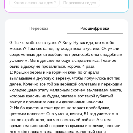
Какая основная идея?
Перескажи видео
Пересказ
Расшифровка
0
:
Ты че мнёшься в туалет? Хочу. Ну так иди, кто ж тебе
мешает? Там света нет, ну сходи пока в кустики. Ох уж эти
современные детки вообще не приспособлены к подобным
условиям. Мы в детстве на ощупь справлялись. Главное
было в дырку не провалиться, короче, 4 раза.
1
:
Крышки берём и на горячий клей по спирали
выкладываем джутовую верёвку, чтобы получилось вот так
далее. Колечко все той же верёвкой оплетаем и переходим
к следующему этапу малярным скотчем заклеиваем места,
которые красить не будем, хватаем вот такой губчатый
вантус и промакивающими движениями наносим
2
:
На ба кристиня тоже время не теряет пробабушки,
цветочки поливает. Она у меня, кстати, 51 год учителем в
школе отработала, так что поставь ей лайкос. А я тем
временем кисточкой покрасила крышки и колечки, палочки
для кофе распаковала, покрасила малярный скотч,