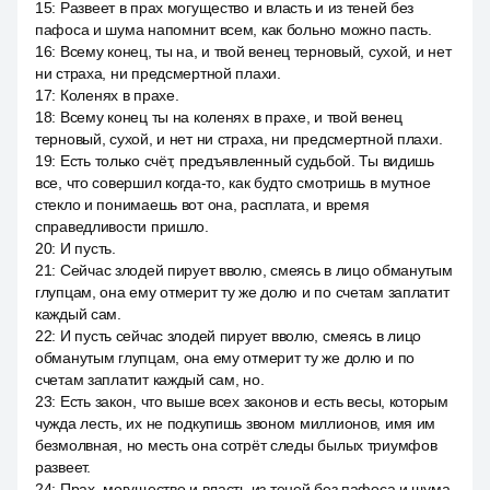
15
:
Развеет в прах могущество и власть и из теней без
пафоса и шума напомнит всем, как больно можно пасть.
16
:
Всему конец, ты на, и твой венец терновый, сухой, и нет
ни страха, ни предсмертной плахи.
17
:
Коленях в прахе.
18
:
Всему конец ты на коленях в прахе, и твой венец
терновый, сухой, и нет ни страха, ни предсмертной плахи.
19
:
Есть только счёт, предъявленный судьбой. Ты видишь
все, что совершил когда-то, как будто смотришь в мутное
стекло и понимаешь вот она, расплата, и время
справедливости пришло.
20
:
И пусть.
21
:
Сейчас злодей пирует вволю, смеясь в лицо обманутым
глупцам, она ему отмерит ту же долю и по счетам заплатит
каждый сам.
22
:
И пусть сейчас злодей пирует вволю, смеясь в лицо
обманутым глупцам, она ему отмерит ту же долю и по
счетам заплатит каждый сам, но.
23
:
Есть закон, что выше всех законов и есть весы, которым
чужда лесть, их не подкупишь звоном миллионов, имя им
безмолвная, но месть она сотрёт следы былых триумфов
развеет.
24
:
Прах, могущество и власть из теней без пафоса и шума