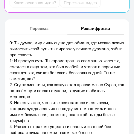
Какая основная идея?
Перескажи видео
Пересказ
Расшифровка
0
:
Ты думал, мир лишь сцена для обмана, где можно ложью
вымостить свой путь, ты пировал у вечного дурмана, забыв
про совесть.
1
:
И простую суть. Ты строил трон на сломанных коленях,
смеялся в лица тем, кто был слабей, и утопал в порочных
сновиденьях, считая бег своих бесславных дней. Ты не
заметил, как?
2
:
Сгустились тени, как воздух стал пронзительно Суров, как
на твоём пути встают ступени, ведущие в обитель
мертвецов.
3
:
Но есть закон, что выше всех законов и есть весы,
которым чужда лесть их не подкупишь моно миллионов,
имя им безмолвная, но месть, она сотрёт следы былых
триумфов.
4
:
Развеет в прах могущество и власть и из теней без
пафоса и шума напомнит всем, как больно.