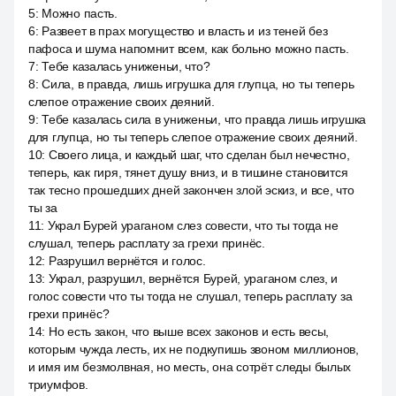
5
:
Можно пасть.
6
:
Развеет в прах могущество и власть и из теней без
пафоса и шума напомнит всем, как больно можно пасть.
7
:
Тебе казалась униженьи, что?
8
:
Сила, в правда, лишь игрушка для глупца, но ты теперь
слепое отражение своих деяний.
9
:
Тебе казалась сила в униженьи, что правда лишь игрушка
для глупца, но ты теперь слепое отражение своих деяний.
10
:
Своего лица, и каждый шаг, что сделан был нечестно,
теперь, как гиря, тянет душу вниз, и в тишине становится
так тесно прошедших дней закончен злой эскиз, и все, что
ты за
11
:
Украл Бурей ураганом слез совести, что ты тогда не
слушал, теперь расплату за грехи принёс.
12
:
Разрушил вернётся и голос.
13
:
Украл, разрушил, вернётся Бурей, ураганом слез, и
голос совести что ты тогда не слушал, теперь расплату за
грехи принёс?
14
:
Но есть закон, что выше всех законов и есть весы,
которым чужда лесть, их не подкупишь звоном миллионов,
и имя им безмолвная, но месть, она сотрёт следы былых
триумфов.