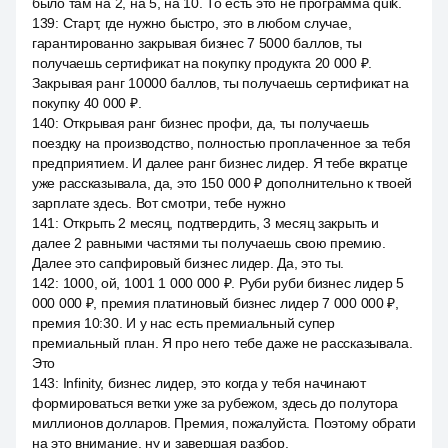
было там на 2, на 5, на 10. То есть это не программа quik.
139
:
Старт, где нужно быстро, это в любом случае,
гарантированно закрывая бизнес 7 5000 баллов, ты
получаешь сертификат на покупку продукта 20 000 ₽.
Закрывая ранг 10000 баллов, ты получаешь сертификат на
покупку 40 000 ₽.
140
:
Открывая ранг бизнес профи, да, ты получаешь
поездку на производство, полностью проплаченное за тебя
предприятием. И далее ранг бизнес лидер. Я тебе вкратце
уже рассказывала, да, это 150 000 ₽ дополнительно к твоей
зарплате здесь. Вот смотри, тебе нужно
141
:
Открыть 2 месяц, подтвердить, 3 месяц закрыть и
далее 2 равными частями ты получаешь свою премию.
Далее это сапфировый бизнес лидер. Да, это ты.
142
:
1000, ой, 1001 1 000 000 ₽. Руби руби бизнес лидер 5
000 000 ₽, премия платиновый бизнес лидер 7 000 000 ₽,
премия 10:30. И у нас есть премиальный супер
премиальный план. Я про него тебе даже не рассказывала.
Это
143
:
Infinity, бизнес лидер, это когда у тебя начинают
формироваться ветки уже за рубежом, здесь до полутора
миллионов долларов. Премия, пожалуйста. Поэтому обрати
на это внимание, ну и завершая разбор.