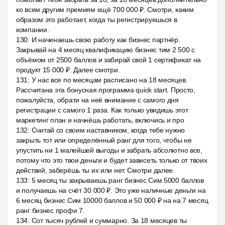
ко всем другим премиям ещё 700 000 ₽. Смотри, каким
образом это работает, когда ты регистрируешься в
компании.
130
:
И начинаешь свою работу как бизнес партнёр.
Закрывай на 4 месяц квалификацию бизнес тим 2 500 с
объёмом от 2500 баллов и забирай свой 1 сертификат на
продукт 15 000 ₽. Далее смотри.
131
:
У нас все по месяцам расписано на 18 месяцев.
Рассчитана эта бонусная программа quick start. Просто,
пожалуйста, обрати на неё внимание с самого дня
регистрации с самого 1 раза. Как только увидишь этот
маркетинг план и начнёшь работать, включись и про
132
:
Считай со своим наставником, когда тебе нужно
закрыть тот или определённый ранг для того, чтобы не
упустить ни 1 малейшей выгоды и забрать абсолютно все,
потому что это твои деньги и будет зависеть только от твоих
действий, заберёшь ты их или нет. Смотри далее.
133
:
5 месяц ты закрываешь ранг бизнес Сим 5000 баллов
и получаешь на счёт 30 000 ₽. Это уже наличные деньги на
6 месяц бизнес Сим 10000 баллов и 50 000 ₽ на на 7 месяц
ранг бизнес профи 7.
134
:
Сот тысяч рублей и суммарно. За 18 месяцев ты