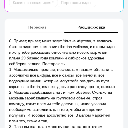
Какая основная идея?
Перескажи видео
Пересказ
Расшифровка
0
:
Привет, привет, меня зовут Ульяна чёртова, я являюсь
бизнес лидером компании siberian wellness, и в этом видео
я хочу тебе рассказать относительно нового маркетинг
плана 29 бизнес года компании сибирское здоровье
сайберии велнес. Постараюсь.
1
:
Максимально простым, несложным языком объяснить
абсолютно все цифры, все нюансы, все мелочи, все
подводные камни, которые могут тебя ожидать на пути
карьеры в siberia, велнес здесь я расскажу про то, сколько
2
:
Можешь зарабатывать на личном объёме. Сколько ты
можешь зарабатывать на групповом объёме, строя
команду, какие премии тебе доступны, какие условия
необходимо выполнить для того, чтобы эти премии
получить. И вообще абсолютно все. В целом маркетинг
план это, скажем так,
3
:
План выплат план маршрутная карта того, каким