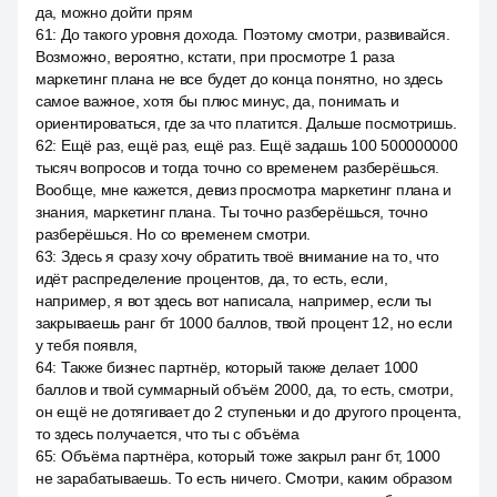
да, можно дойти прям
61
:
До такого уровня дохода. Поэтому смотри, развивайся.
Возможно, вероятно, кстати, при просмотре 1 раза
маркетинг плана не все будет до конца понятно, но здесь
самое важное, хотя бы плюс минус, да, понимать и
ориентироваться, где за что платится. Дальше посмотришь.
62
:
Ещё раз, ещё раз, ещё раз. Ещё задашь 100 500000000
тысяч вопросов и тогда точно со временем разберёшься.
Вообще, мне кажется, девиз просмотра маркетинг плана и
знания, маркетинг плана. Ты точно разберёшься, точно
разберёшься. Но со временем смотри.
63
:
Здесь я сразу хочу обратить твоё внимание на то, что
идёт распределение процентов, да, то есть, если,
например, я вот здесь вот написала, например, если ты
закрываешь ранг бт 1000 баллов, твой процент 12, но если
у тебя появля,
64
:
Также бизнес партнёр, который также делает 1000
баллов и твой суммарный объём 2000, да, то есть, смотри,
он ещё не дотягивает до 2 ступеньки и до другого процента,
то здесь получается, что ты с объёма
65
:
Объёма партнёра, который тоже закрыл ранг бт, 1000
не зарабатываешь. То есть ничего. Смотри, каким образом