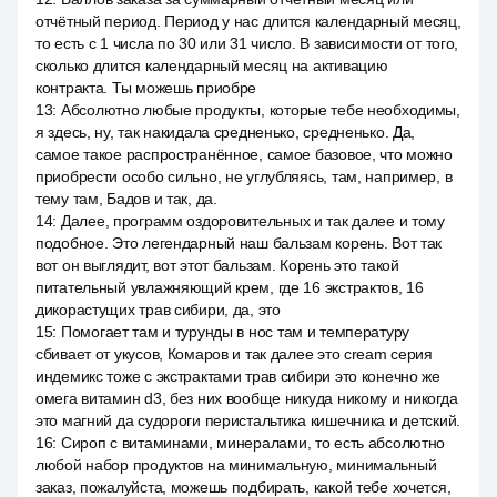
отчётный период. Период у нас длится календарный месяц,
то есть с 1 числа по 30 или 31 число. В зависимости от того,
сколько длится календарный месяц на активацию
контракта. Ты можешь приобре
13
:
Абсолютно любые продукты, которые тебе необходимы,
я здесь, ну, так накидала средненько, средненько. Да,
самое такое распространённое, самое базовое, что можно
приобрести особо сильно, не углубляясь, там, например, в
тему там, Бадов и так, да.
14
:
Далее, программ оздоровительных и так далее и тому
подобное. Это легендарный наш бальзам корень. Вот так
вот он выглядит, вот этот бальзам. Корень это такой
питательный увлажняющий крем, где 16 экстрактов, 16
дикорастущих трав сибири, да, это
15
:
Помогает там и турунды в нос там и температуру
сбивает от укусов, Комаров и так далее это cream серия
индемикс тоже с экстрактами трав сибири это конечно же
омега витамин d3, без них вообще никуда никому и никогда
это магний да судороги перистальтика кишечника и детский.
16
:
Сироп с витаминами, минералами, то есть абсолютно
любой набор продуктов на минимальную, минимальный
заказ, пожалуйста, можешь подбирать, какой тебе хочется,