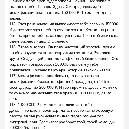
и бизнес партнёров будет в твоей 1 линии. Все зависит
только от тебя. Поверь. Здесь. Смотри, здесь идёт
квалификационная награда 150 000 ₽. То есть, когда ты
закры,
115
:
Этот ранг компания выплачивает тебе премию 150000.
И далее уже здесь тебе доступно золото. Кстати, на ранге
бизнес профи тебе также доступен уже 1 золотой значок на
ранге бизнес лидер. Это значок.
116
:
7 грамм золота. Он прям настоящий золотой, прям с
пробой вручается на мероприятия компании. Это очень
круто. Следующий ранг это сапфировый бизнес лидер. Это
когда твой товарооборот 100000 баллов и у тебя
появляется 3 бизнес партнёра, которые закрыли квали.
117
:
Квалификацию автобонусы, то есть закрыли
квалификацию бизнес профи, твой доход, да, от 165 в
месяц, средние 200 000 ₽. И твоя премия. Здесь у меня че
то съехало немножечко твоя премия 1 000 000 ₽, да, то
есть
118
:
1 000 000 ₽ компания выплачивает тебе
дополнительно к твоей зарплате, просто как за хорошую
работу. Далее рубиновый бизнес лидер это уже топ
лидерский ранг. Здесь товарооборот твой, твоей команды
200000 баллов твой