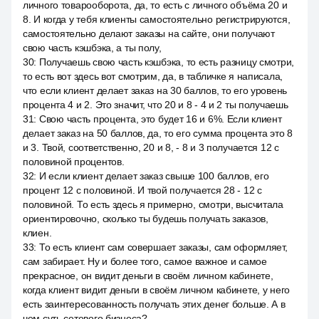
личного товарооборота, да, то есть с личного объёма 20 и
8. И когда у тебя клиенты самостоятельно регистрируются,
самостоятельно делают заказы на сайте, они получают
свою часть кэшбэка, а ты полу,
30
:
Получаешь свою часть кэшбэка, то есть разницу смотри,
то есть вот здесь вот смотрим, да, в табличке я написала,
что если клиент делает заказ на 30 баллов, то его уровень
процента 4 и 2. Это значит, что 20 и 8 - 4 и 2 ты получаешь
31
:
Свою часть процента, это будет 16 и 6%. Если клиент
делает заказ на 50 баллов, да, то его сумма процента это 8
и 3. Твой, соответственно, 20 и 8, - 8 и 3 получается 12 с
половиной процентов.
32
:
И если клиент делает заказ свыше 100 баллов, его
процент 12 с половиной. И твой получается 28 - 12 с
половиной. То есть здесь я примерно, смотри, высчитала
ориентировочно, сколько ты будешь получать заказов,
клиен.
33
:
То есть клиент сам совершает заказы, сам оформляет,
сам забирает. Ну и более того, самое важное и самое
прекрасное, он видит деньги в своём личном кабинете,
когда клиент видит деньги в своём личном кабинете, у него
есть заинтересованность получать этих денег больше. А в
чем суть сетевого бизнеса?