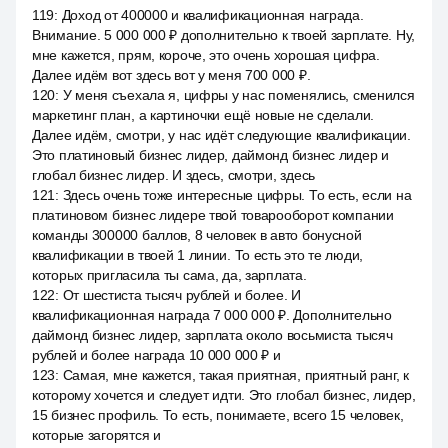
119
:
Доход от 400000 и квалификационная награда.
Внимание. 5 000 000 ₽ дополнительно к твоей зарплате. Ну,
мне кажется, прям, короче, это очень хорошая цифра.
Далее идём вот здесь вот у меня 700 000 ₽.
120
:
У меня съехала я, цифры у нас поменялись, сменился
маркетинг план, а картиночки ещё новые не сделали.
Далее идём, смотри, у нас идёт следующие квалификации.
Это платиновый бизнес лидер, даймонд бизнес лидер и
глобал бизнес лидер. И здесь, смотри, здесь
121
:
Здесь очень тоже интересные цифры. То есть, если на
платиновом бизнес лидере твой товарооборот компании
команды 300000 баллов, 8 человек в авто бонусной
квалификации в твоей 1 линии. То есть это те люди,
которых пригласила ты сама, да, зарплата.
122
:
От шестиста тысяч рублей и более. И
квалификационная награда 7 000 000 ₽. Дополнительно
даймонд бизнес лидер, зарплата около восьмиста тысяч
рублей и более награда 10 000 000 ₽ и
123
:
Самая, мне кажется, такая приятная, приятный ранг, к
которому хочется и следует идти. Это глобал бизнес, лидер,
15 бизнес профиль. То есть, понимаете, всего 15 человек,
которые загорятся и