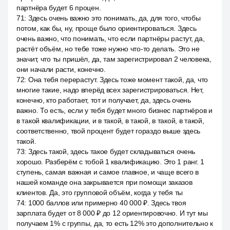
партнёра будет 6 процен.
71
:
Здесь очень важно это понимать, да, для того, чтобы
потом, как бы, ну, проще было ориентироваться. Здесь
очень важно, что понимать, что если партнёры растут, да,
растёт объём, но тебе тоже нужно что-то делать. Это не
значит, что ты пришёл, да, там зарегистрировал 2 человека,
они начали расти, конечно.
72
:
Она тебя перерастут. Здесь тоже момент такой, да, что
многие такие, надо вперёд всех зарегистрироваться. Нет,
конечно, кто работает, тот и получает, да, здесь очень
важно. То есть, если у тебя будет много бизнес партнёров и
в такой квалификации, и в такой, в такой, в такой, в такой,
соответственно, твой процент будет гораздо выше здесь
такой.
73
:
Здесь такой, здесь такое будет складываться очень
хорошо. Разберём с тобой 1 квалификацию. Это 1 ранг. 1
ступень, самая важная и самое главное, и чаще всего в
нашей команде она закрывается при помощи заказов
клиентов. Да, это групповой объём, когда у тебя ты
74
:
1000 баллов или примерно 40 000 ₽. Здесь твоя
зарплата будет от 8 000 ₽ до 12 ориентировочно. И тут мы
получаем 1% с группы, да, то есть 12% это дополнительно к