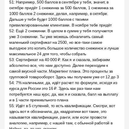
51
:
Например, 500 баллов в сентябре у тебя, значит, в
октябре придёт 1 снежинка за 500 баллов, 1 снежинка за
1000 баллов 2 снежинки, делая, например, в октябре.
Дальше у тебя будет 1000 баллов с твоими
привилегированными клиентами. В ноябре тебе придёт
52
:
Ещё 2 снежинки. В целом в сумме у тебя получается
уже 3 снежинки. Ты уже можешь обналичить самый
маленький сертификат на 2500, но все-таки самое
выгодное это копить большое количество снежинок и лучше
максимальное 24 для того, чтобы собрать
53
:
Сертификат на 40 000 ₽. Как я и сказала, забираем
абсолютно все, что нам доступно. Далее переходим к
самой вкусной части. Маркетинг плана. Это проценты за
групповой товарооборот. Здесь мы получаем уже от 12 до 3
54
:
7% наличными, да, идёт расчет по формуле, исходя из
курса для России это 16 ₽. Здесь как раз-таки нам
потребуется наш курс, да, как я и сказала, балл на выплату
и в 1 части премиального плана
55
:
Идёт в 5 ступеней, то есть квалификации. Смотри, вот
здесь вот я обозначила, да, квадратики вот такие, это
называется квалификации, ранги, или если провести
аналогию, например, с нашей там, с обычной работой в
Найме, да, то это, скажем,