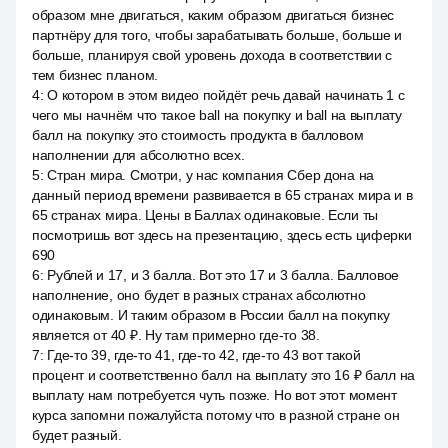
образом мне двигаться, каким образом двигаться бизнес
партнёру для того, чтобы зарабатывать больше, больше и
больше, планируя свой уровень дохода в соответствии с
тем бизнес планом.
4
:
О котором в этом видео пойдёт речь давай начинать 1 с
чего мы начнём что такое ball на покупку и ball на выплату
балл на покупку это стоимость продукта в балловом
наполнении для абсолютно всех.
5
:
Стран мира. Смотри, у нас компания Сбер дона на
данный период времени развивается в 65 странах мира и в
65 странах мира. Цены в Баллах одинаковые. Если ты
посмотришь вот здесь на презентацию, здесь есть циферки
690
6
:
Рублей и 17, и 3 балла. Вот это 17 и 3 балла. Балловое
наполнение, оно будет в разных странах абсолютно
одинаковым. И таким образом в России балл на покупку
является от 40 ₽. Ну там примерно где-то 38.
7
:
Где-то 39, где-то 41, где-то 42, где-то 43 вот такой
процент и соответственно балл на выплату это 16 ₽ балл на
выплату нам потребуется чуть позже. Но вот этот момент
курса запомни пожалуйста потому что в разной стране он
будет разный.