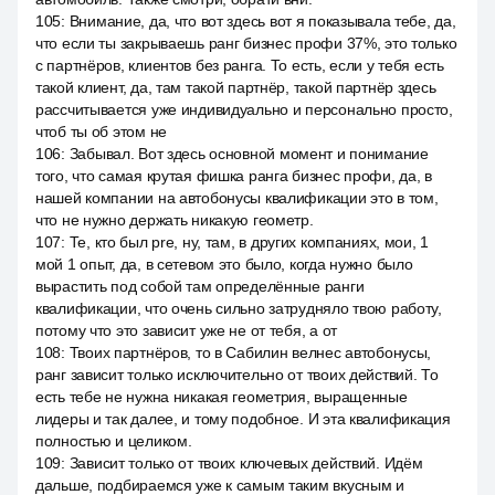
105
:
Внимание, да, что вот здесь вот я показывала тебе, да,
что если ты закрываешь ранг бизнес профи 37%, это только
с партнёров, клиентов без ранга. То есть, если у тебя есть
такой клиент, да, там такой партнёр, такой партнёр здесь
рассчитывается уже индивидуально и персонально просто,
чтоб ты об этом не
106
:
Забывал. Вот здесь основной момент и понимание
того, что самая крутая фишка ранга бизнес профи, да, в
нашей компании на автобонусы квалификации это в том,
что не нужно держать никакую геометр.
107
:
Те, кто был pre, ну, там, в других компаниях, мои, 1
мой 1 опыт, да, в сетевом это было, когда нужно было
вырастить под собой там определённые ранги
квалификации, что очень сильно затрудняло твою работу,
потому что это зависит уже не от тебя, а от
108
:
Твоих партнёров, то в Сабилин велнес автобонусы,
ранг зависит только исключительно от твоих действий. То
есть тебе не нужна никакая геометрия, выращенные
лидеры и так далее, и тому подобное. И эта квалификация
полностью и целиком.
109
:
Зависит только от твоих ключевых действий. Идём
дальше, подбираемся уже к самым таким вкусным и