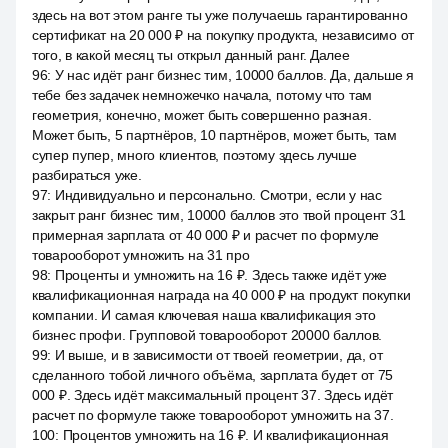
здесь на вот этом ранге ты уже получаешь гарантированно
сертификат на 20 000 ₽ на покупку продукта, независимо от
того, в какой месяц ты открыл данный ранг. Далее
96
:
У нас идёт ранг бизнес тим, 10000 баллов. Да, дальше я
тебе без задачек немножечко начала, потому что там
геометрия, конечно, может быть совершенно разная.
Может быть, 5 партнёров, 10 партнёров, может быть, там
супер пупер, много клиентов, поэтому здесь лучше
разбираться уже.
97
:
Индивидуально и персонально. Смотри, если у нас
закрыт ранг бизнес тим, 10000 баллов это твой процент 31
примерная зарплата от 40 000 ₽ и расчет по формуле
товарооборот умножить на 31 про
98
:
Проценты и умножить на 16 ₽. Здесь также идёт уже
квалификационная награда на 40 000 ₽ на продукт покупки
компании. И самая ключевая наша квалификация это
бизнес профи. Групповой товарооборот 20000 баллов.
99
:
И выше, и в зависимости от твоей геометрии, да, от
сделанного тобой личного объёма, зарплата будет от 75
000 ₽. Здесь идёт максимальный процент 37. Здесь идёт
расчет по формуле также товарооборот умножить на 37.
100
:
Процентов умножить на 16 ₽. И квалификационная