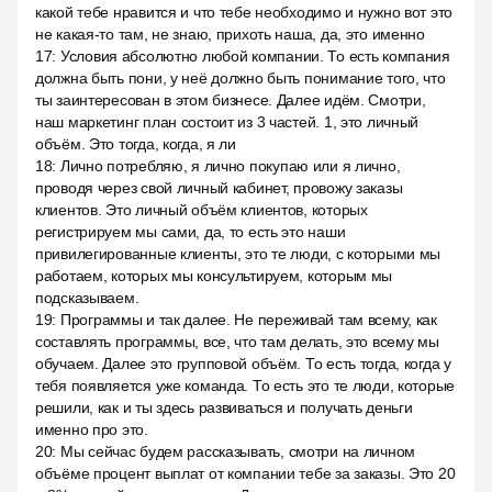
какой тебе нравится и что тебе необходимо и нужно вот это
не какая-то там, не знаю, прихоть наша, да, это именно
17
:
Условия абсолютно любой компании. То есть компания
должна быть пони, у неё должно быть понимание того, что
ты заинтересован в этом бизнесе. Далее идём. Смотри,
наш маркетинг план состоит из 3 частей. 1, это личный
объём. Это тогда, когда, я ли
18
:
Лично потребляю, я лично покупаю или я лично,
проводя через свой личный кабинет, провожу заказы
клиентов. Это личный объём клиентов, которых
регистрируем мы сами, да, то есть это наши
привилегированные клиенты, это те люди, с которыми мы
работаем, которых мы консультируем, которым мы
подсказываем.
19
:
Программы и так далее. Не переживай там всему, как
составлять программы, все, что там делать, это всему мы
обучаем. Далее это групповой объём. То есть тогда, когда у
тебя появляется уже команда. То есть это те люди, которые
решили, как и ты здесь развиваться и получать деньги
именно про это.
20
:
Мы сейчас будем рассказывать, смотри на личном
объёме процент выплат от компании тебе за заказы. Это 20