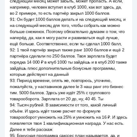
следующий месяц может забыть, может пропасть. А если,
например, человек вступил в клуб 1000, как вот здесь, да,
во 2 примере, то есть партнёр закрыл 1000 баллов.
91
:
Он будет 1000 баллов делать и на следующий месяц, и
на следующий месяц для того, чтобы собрать как можно
больше снежинок. Поэтому обязательно думаем о том, что
наперёд, да, как я могу расти и развиваться ещё лучше,
ещё больше. Соответственно, если ты сделал 1000 балл,
92
:
1 твой партнёр закрыл также ранг 1000 баллов и ещё 2
партнёра сделали по 250 баллов. Твоя зарплата будет
порядка 14 000 ₽ в клуб 1000 ты зайдёшь и в клуб 200 также
зайдёшь плюс дополнительные бонусные программы,
которые действуют на данный
93
:
Период времени, опять же, повторюсь, уточняю,
пожалуйста, у наставников далее le 3 наш ранг это бизнес
тим. 5000 баллов. Здесь уже идёт 25% с группового
товарооборота. Зарплата от 20 до, ну, 40 45. Ты
94
:
Тысяч рублей. В зависимости от того, какой личный
объём. И здесь идёт также расчет по формуле
товарооборот умножить на 25% и умножить на 16 ₽. И здесь
появляется твоя 1 квалификационная награда. У нас есть.
Далее я тебе расскаж
95
:
Бонусная программа сакссес план называется, да, и