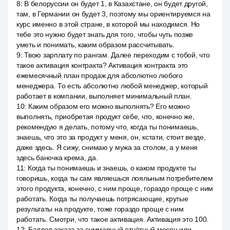
8
:
В белоруссии он будет 1, в Казахстане, он будет другой,
там, в Германии он будет 3, поэтому мы ориентируемся на
курс именно в этой стране, в которой мы находимся. Но
тебе это нужно будет знать для того, чтобы чуть позже
уметь и понимать, каким образом рассчитывать.
9
:
Твою зарплату по рангам. Далее переходим с тобой, что
такое активация контракта? Активация контракта это
ежемесячный план продаж для абсолютно любого
менеджера. То есть абсолютно любой менеджер, который
работает в компании, выполняет минимальный план.
10
:
Каким образом его можно выполнять? Его можно
выполнять, приобретая продукт себе, что, конечно же,
рекомендую я делать, потому что, когда ты понимаешь,
знаешь, что это за продукт у меня, он, кстати, стоит везде,
даже здесь. Я сижу, снимаю у мужа за столом, а у меня
здесь баночка крема, да.
11
:
Когда ты понимаешь и знаешь, о каком продукте ты
говоришь, когда ты сам являешься лояльным потребителем
этого продукта, конечно, с ним проще, гораздо проще с ним
работать. Когда ты получаешь потрясающие, крутые
результаты на продукте, тоже гораздо проще с ним
работать. Смотри, что такое активация. Активация это 100.
12
:
Баллов заказа за суммарный отчётный месяц или