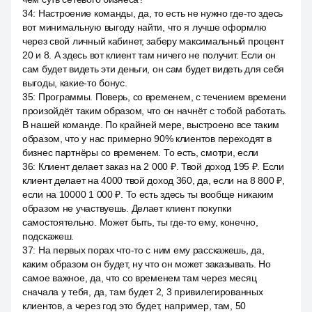
34
:
Настроение команды, да, то есть не нужно где-то здесь
вот минимальную выгоду найти, что я лучше оформлю
через свой личный кабинет, заберу максимальный процент
20 и 8. А здесь вот клиент там ничего не получит. Если он
сам будет видеть эти деньги, он сам будет видеть для себя
выгоды, какие-то бонус.
35
:
Программы. Поверь, со временем, с течением времени
произойдёт таким образом, что он начнёт с тобой работать.
В нашей команде. По крайней мере, выстроено все таким
образом, что у нас примерно 90% клиентов переходят в
бизнес партнёры со временем. То есть, смотри, если
36
:
Клиент делает заказ на 2 000 ₽. Твой доход 195 ₽. Если
клиент делает на 4000 твой доход 360, да, если на 8 800 ₽,
если на 10000 1 000 ₽. То есть здесь ты вообще никаким
образом не участвуешь. Делает клиент покупки
самостоятельно. Может быть, ты где-то ему, конечно,
подскажеш.
37
:
На первых порах что-то с ним ему расскажешь, да,
каким образом он будет, ну что он может заказывать. Но
самое важное, да, что со временем там через месяц
сначала у тебя, да, там будет 2, 3 привилегированных
клиентов, а через год это будет, например, там, 50