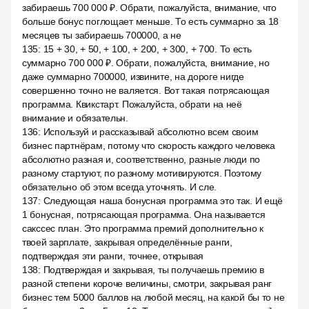
забираешь 700 000 ₽. Обрати, пожалуйста, внимание, что
больше бонус поглощает меньше. То есть суммарно за 18
месяцев ты забираешь 700000, а не
135
:
15 + 30, + 50, + 100, + 200, + 300, + 700. То есть
суммарно 700 000 ₽. Обрати, пожалуйста, внимание, но
даже суммарно 700000, извините, на дороге нигде
совершенно точно не валяется. Вот такая потрясающая
программа. Квикстарт. Пожалуйста, обрати на неё
внимание и обязательн.
136
:
Используй и рассказывай абсолютно всем своим
бизнес партнёрам, потому что скорость каждого человека
абсолютно разная и, соответственно, разные люди по
разному стартуют, по разному мотивируются. Поэтому
обязательно об этом всегда уточнять. И сле.
137
:
Следующая наша бонусная программа это так. И ещё
1 бонусная, потрясающая программа. Она называется
сакссес план. Это программа премий дополнительно к
твоей зарплате, закрывая определённые ранги,
подтверждая эти ранги, точнее, открывая
138
:
Подтверждая и закрывая, ты получаешь премию в
разной степени короче величины, смотри, закрывая ранг
бизнес тем 5000 баллов на любой месяц, на какой бы то не