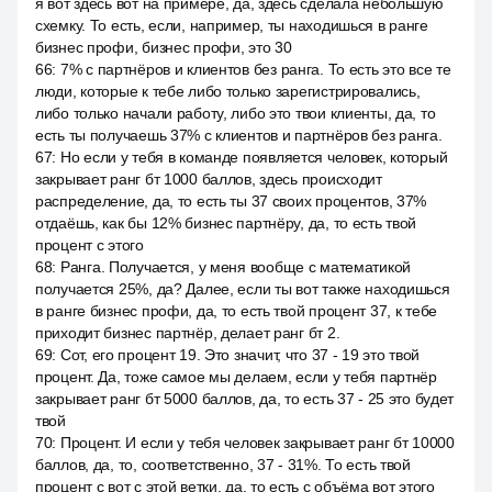
я вот здесь вот на примере, да, здесь сделала небольшую
схемку. То есть, если, например, ты находишься в ранге
бизнес профи, бизнес профи, это 30
66
:
7% с партнёров и клиентов без ранга. То есть это все те
люди, которые к тебе либо только зарегистрировались,
либо только начали работу, либо это твои клиенты, да, то
есть ты получаешь 37% с клиентов и партнёров без ранга.
67
:
Но если у тебя в команде появляется человек, который
закрывает ранг бт 1000 баллов, здесь происходит
распределение, да, то есть ты 37 своих процентов, 37%
отдаёшь, как бы 12% бизнес партнёру, да, то есть твой
процент с этого
68
:
Ранга. Получается, у меня вообще с математикой
получается 25%, да? Далее, если ты вот также находишься
в ранге бизнес профи, да, то есть твой процент 37, к тебе
приходит бизнес партнёр, делает ранг бт 2.
69
:
Сот, его процент 19. Это значит, что 37 - 19 это твой
процент. Да, тоже самое мы делаем, если у тебя партнёр
закрывает ранг бт 5000 баллов, да, то есть 37 - 25 это будет
твой
70
:
Процент. И если у тебя человек закрывает ранг бт 10000
баллов, да, то, соответственно, 37 - 31%. То есть твой
процент с вот с этой ветки, да, то есть с объёма вот этого