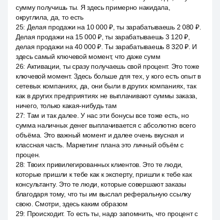
сумму получишь ты. Я здесь примерно накидала,
округлила, да, то есть
25
:
Делая продажи на 10 000 ₽, ты зарабатываешь 2 080 ₽.
Делая продажи на 15 000 ₽, ты зарабатываешь 3 120 ₽,
делая продажи на 40 000 ₽. Ты зарабатываешь 8 320 ₽. И
здесь самый ключевой момент, что даже сумм
26
:
Активации, ты сразу получаешь свой процент. Это тоже
ключевой момент. Здесь больше для тех, у кого есть опыт в
сетевых компаниях, да, они были в других компаниях, так
как в других предприятиях не выплачивают суммы заказа,
ничего, только какая-нибудь там
27
:
Там и так далее. У нас эти бонусы все тоже есть, но
сумма наличных денег выплачивается с абсолютно всего
объёма. Это важный момент и далее очень вкусная и
классная часть. Маркетинг плана это личный объём с
процен.
28
:
Твоих привилегированных клиентов. Это те люди,
которые пришли к тебе как к эксперту, пришли к тебе как
консультанту. Это те люди, которые совершают заказы
благодаря тому, что ты им выслал реферальную ссылку
свою. Смотри, здесь каким образом
29
:
Происходит. То есть ты, надо запомнить, что процент с