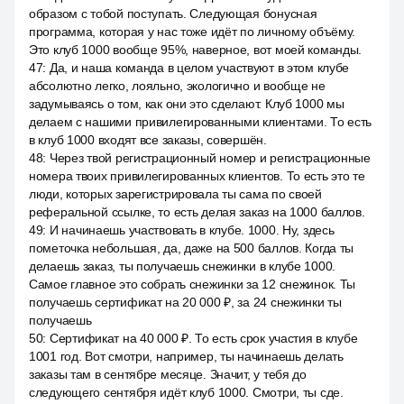
образом с тобой поступать. Следующая бонусная
программа, которая у нас тоже идёт по личному объёму.
Это клуб 1000 вообще 95%, наверное, вот моей команды.
47
:
Да, и наша команда в целом участвуют в этом клубе
абсолютно легко, лояльно, экологично и вообще не
задумываясь о том, как они это сделают. Клуб 1000 мы
делаем с нашими привилегированными клиентами. То есть
в клуб 1000 входят все заказы, совершён.
48
:
Через твой регистрационный номер и регистрационные
номера твоих привилегированных клиентов. То есть это те
люди, которых зарегистрировала ты сама по своей
реферальной ссылке, то есть делая заказ на 1000 баллов.
49
:
И начинаешь участвовать в клубе. 1000. Ну, здесь
пометочка небольшая, да, даже на 500 баллов. Когда ты
делаешь заказ, ты получаешь снежинки в клубе 1000.
Самое главное это собрать снежинки за 12 снежинок. Ты
получаешь сертификат на 20 000 ₽, за 24 снежинки ты
получаешь
50
:
Сертификат на 40 000 ₽. То есть срок участия в клубе
1001 год. Вот смотри, например, ты начинаешь делать
заказы там в сентябре месяце. Значит, у тебя до
следующего сентября идёт клуб 1000. Смотри, ты сде.