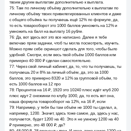
твоим другим выплатам дополнительно к выплата.
75
:
Там по личному объёму дополнительно к выплатам по
личному объёму твоих привилегированных клиентов и даже
с общего объёма ты получаешь ещё 12% по формуле, да,
то есть товарооборот это 1000 баллов умножить на 12% и
умножить на балл на выплату 16 рубле.
76
:
Да, вот здесь вот это все написано. Далее я тебе
включаю прям задачки, чтоб ты могла посмотреть, изучить.
Можно прям себе скриншот сделать для того, чтобы было
удобней. Смотри, если весь твой объём 1000 баллов или
примерно 40 000 ₽ сделан самостоятельно.
77
:
Через свой личный кабинет, да, то, что ты получаешь, ты
получаешь 20 и 8% за личный объём, да, это за 1000
баллов, это примерно 8320 и 12% за групповой объём, то
есть 1000 баллов на 12 про
78
:
Процентов на 16 ₽, 1920 это 10240 плюс идёт клуб 200
плюс идут 2 снежинки по клубу 1000, да, то есть вот она,
наша формула товарооборот на 12%, на 16 ₽, если
79
:
Например, у тебя бы там объём не 1000 ты сделал, а,
например, 1200. Значит, здесь тоже самое, да, здесь у нас,
получается, будет 1200 на 40. Это я не умножу 1200 на 40
₽ примерно, это 48 000 ₽, да?
80
:
48 000 ₽, 28 проценты твои. И здесь тоже самое 1200 на