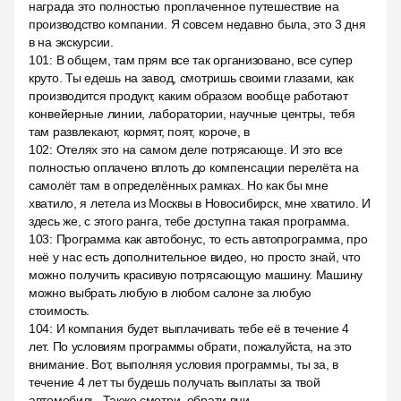
награда это полностью проплаченное путешествие на
производство компании. Я совсем недавно была, это 3 дня
в на экскурсии.
101
:
В общем, там прям все так организовано, все супер
круто. Ты едешь на завод, смотришь своими глазами, как
производится продукт, каким образом вообще работают
конвейерные линии, лаборатории, научные центры, тебя
там развлекают, кормят, поят, короче, в
102
:
Отелях это на самом деле потрясающе. И это все
полностью оплачено вплоть до компенсации перелёта на
самолёт там в определённых рамках. Но как бы мне
хватило, я летела из Москвы в Новосибирск, мне хватило. И
здесь же, с этого ранга, тебе доступна такая программа.
103
:
Программа как автобонус, то есть автопрограмма, про
неё у нас есть дополнительное видео, но просто знай, что
можно получить красивую потрясающую машину. Машину
можно выбрать любую в любом салоне за любую
стоимость.
104
:
И компания будет выплачивать тебе её в течение 4
лет. По условиям программы обрати, пожалуйста, на это
внимание. Вот, выполняя условия программы, ты за, в
течение 4 лет ты будешь получать выплаты за твой
автомобиль. Также смотри, обрати вни.