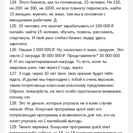
124
:
Этого бизнеса, как ты понимаешь, 15 человек. Не 150,
не 200, не 300, не 1000, не всю планету переписать, найти
15 женщин, мужчин, не знаю, там мы в основном с
женщинами работаем. Д.
125
:
15 человек, кто захочет зарабатывать от 100 000 ₽
онлайн, найти 15 человек, обучить, помочь, рассказать,
стартануть. И твой ранг глобал бизнес лидер здесь
зарплата.
126
:
Свыше 1 000 000 ₽. Ну, насколько я знаю, среднее. Это
около 2 награда 30 000 000 ₽. Представляете? 30 000 000
₽. И это гарантированная награда. То есть, если ты
закроешь ранг, там через 2 года, через
127
:
3 года, через 10 лет твоя, твоя премия будет тебя
ждать. И далее мы переходим с тобой к очень вкусным,
таким потрясающе классным классному предложению.
Обрати, пожалуйста, на него особо пристальное внимание,
потому что
128
:
Это те деньги, которые упускать ни в коем случае
нельзя. Итак, бонусная программа quick start это
потрясающая программа и возможность для тех, кто не
хочет упускать ни 1 малейшей выгоды.
129
:
Твоего кармана. Бонусная программа quick start
помогает тебе забрать за 18, за 18 месяцев дополнительно