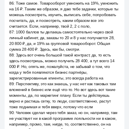
86
:
Тоже самое. Товарооборот умножить на 19%, умножить
на 16 ₽. Таким же образом, я даю тебе задачки, которые ты
можешь посмотреть, изучить, выписать себе, попробовать
посчитать, да, и посмотреть, каким образом все это
считается. Если, например, твой 2, 2 с поло,
87
:
1000 баллов ты делаешь самостоятельно через свой
личный кабинет, да, заказы то 20 и 8 у нас получается 28,
20 800 ₽, да, и 19% за групповой товарооборот. Общая
сумма 28 400 ₽. Здесь, как бы, смотри.
88
:
Здесь вот очень большой такой контраст, да, то есть
здесь посмотришь, можно получить 28 400, а тут всего 14
000 ₽. Но, опять же, пожалуйста, не забывай о том, что
когда у тебя появляются бизнес партнёры,
зарегистрированные клиенты, это всегда работа на
89
:
Перспективу, это как знаешь, у нас нет как таковых там
вложений в бизнес или ещё что-то. Но вот здесь вот такие
моменты, да, по маркетинг плану. Если ты действуешь
верно и растишь сетку, то люди, соответственно, растут
тоже поднимая и тебя вверх, потому что если
90
:
Человек сделал через тебя заказ, но он, например, там
не участвует ни в какой программе лояльности ни в каком,
например, промо, там, нигде, то, соответственно, он на