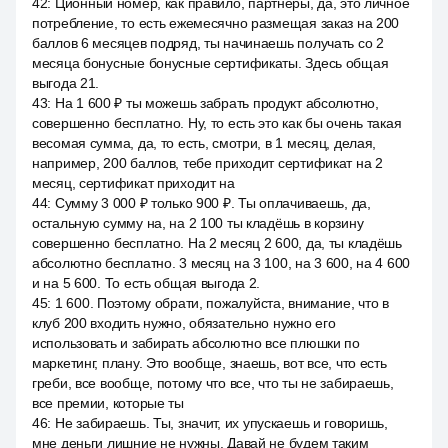
42
:
Ционный номер, как правило, партнёры, да, это личное
потребление, то есть ежемесячно размещая заказ на 200
баллов 6 месяцев подряд, ты начинаешь получать со 2
месяца бонусные бонусные сертификаты. Здесь общая
выгода 21.
43
:
На 1 600 ₽ ты можешь забрать продукт абсолютно,
совершенно бесплатно. Ну, то есть это как бы очень такая
весомая сумма, да, то есть, смотри, в 1 месяц, делая,
например, 200 баллов, тебе приходит сертификат на 2
месяц, сертификат приходит на
44
:
Сумму 3 000 ₽ только 900 ₽. Ты оплачиваешь, да,
остальную сумму на, на 2 100 ты кладёшь в корзину
совершенно бесплатно. На 2 месяц 2 600, да, ты кладёшь
абсолютно бесплатно. 3 месяц на 3 100, на 3 600, на 4 600
и на 5 600. То есть общая выгода 2.
45
:
1 600. Поэтому обрати, пожалуйста, внимание, что в
клуб 200 входить нужно, обязательно нужно его
использовать и забирать абсолютно все плюшки по
маркетинг, плану. Это вообще, знаешь, вот все, что есть
греби, все вообще, потому что все, что ты не забираешь,
все премии, которые ты
46
:
Не забираешь. Ты, значит, их упускаешь и говоришь,
мне деньги лишние не нужны. Давай не будем таким