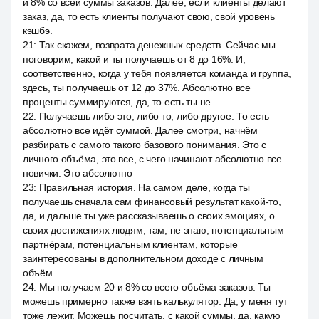
и 8% со всей суммы заказов. Далее, если клиенты делают
заказ, да, то есть клиенты получают свою, свой уровень
кэшбэ.
21
:
Так скажем, возврата денежных средств. Сейчас мы
поговорим, какой и ты получаешь от 8 до 16%. И,
соответственно, когда у тебя появляется команда и группа,
здесь, ты получаешь от 12 до 37%. Абсолютно все
проценты суммируются, да, то есть ты не
22
:
Получаешь либо это, либо то, либо другое. То есть
абсолютно все идёт суммой. Далее смотри, начнём
разбирать с самого такого базового понимания. Это с
личного объёма, это все, с чего начинают абсолютно все
новички. Это абсолютно
23
:
Правильная история. На самом деле, когда ты
получаешь сначала сам финансовый результат какой-то,
да, и дальше ты уже рассказываешь о своих эмоциях, о
своих достижениях людям, там, не знаю, потенциальным
партнёрам, потенциальным клиентам, которые
заинтересованы в дополнительном доходе с личным
объём.
24
:
Мы получаем 20 и 8% со всего объёма заказов. Ты
можешь примерно также взять калькулятор. Да, у меня тут
тоже лежит. Можешь посчитать, с какой суммы, да, какую