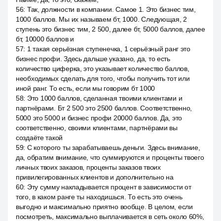
56
:
Так, должности в компании. Самое 1. Это бизнес тим,
1000 баллов. Мы их называем бт, 1000. Следующая, 2
ступень это бизнес тим, 2 500, далее бт, 5000 баллов, далее
бт, 10000 баллов и
57
:
1 такая серьёзная ступенечка, 1 серьёзный ранг это
бизнес профи. Здесь дальше указано, да, то есть
количество циферка, это указывает количество баллов,
необходимых сделать для того, чтобы получить тот или
иной ранг. То есть, если мы говорим бт 1000
58
:
Это 1000 баллов, сделанная твоими клиентами и
партнёрами. Бт 2 500 это 2500 баллов. Соответственно,
5000 это 5000 и бизнес профи 20000 баллов. Да, это
соответственно, своими клиентами, партнёрами вы
создаёте такой
59
:
С которого ты зарабатываешь деньги. Здесь внимание,
да, обратим внимание, что суммируются и проценты твоего
личных твоих заказов, проценты заказов твоих
привилегированных клиентов и дополнительно на
60
:
Эту сумму накладывается процент в зависимости от
того, в каком ранге ты находишься. То есть это очень
выгодно и максимально приятно вообще. В целом, если
посмотреть, максимально выплачивается в сеть около 60%,