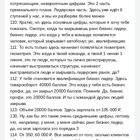
потрясающим, невероятным цифрам. Это 2 часть
премиального плана. Лидерская часть. Здесь уже идёт 6
ступеней у нас, и мы их разберём более менее
110
:
Кратко, но здесь основные цифры, которые я хочу тебе
показать. Смотри, когда ты закрываешь ранг бизнес лидер,
бизнес лидер, это когда у тебя в команде появляется
человек, который закрывает автобонус ую, квалификацию.
111
:
То есть только здесь начинает появляться геометрия,
геометрия. Это когда в твоей команде, в твоей 1 линии 1
линия, это те люди, которых ты лично регистрируешь,
начинает выстраиваться структура, начинают
выстраиваться люди и закрывать лидерские ранги, да?
112
:
У тебя становится квалификация бизнес лидер. Здесь
товарооборот. 40000 баллов. Это когда у тебя есть бизнес
профи, да, он закрыл 20000 баллов. Помним. Да, бизнес
профи, это 20000 баллов. И ты с командой других людей
закрыва.
113
:
Объём 20000 баллов. Здесь зарплата от 105 000 ₽,
130. Ну, как бы это такие очень средненькие цифры, потому
что, например, у меня, у меня сейчас ранг бизнес лидер,
да, но моя зарплата это порядка 3
114
:
От 350, 60 000 ₽. Все зависит от того, сколько клиентов