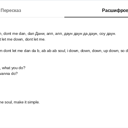
Пересказ
Расшифров
, dont me dan, dan Дани, апп, апп, даун даун да даун, соу даун.
 let me down, dont let me.
n dont let me dan da b, ab ab ab soul, i down, down, down, up down, so 
e, what you do?
 wanna do?
the soul, make it simple.