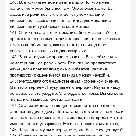
140
:
Все контингентное имеет начало. То, что имеет
начало, не может быть вечным. Это элементарно. Вы
сказали, в религиозных книгах нет упоминаний о
динозаврах. К сожалению, я не видел упоминаний о
динозаврах и в учебниках по математике.
141
:
Значит ли это, что математика бессмысленна? Нет,
просто это не её тема, задача откровения и религиозных
текстов не объяснять, как сделать велосипед и не
рассказывать, когда жили динозавры их.
142
:
Задача и учить морали говорить о Боге, объяснять
нематериальную реальность. Религия не препятствует
науке, если препятствует, она ошибается, религия
противостоит, сценизуется разница между наукой и.
143
:
Метод являются единственным источником знания.
Мы это отвергаем. Науку мы не отвергаем. Изучите нашу
историю, вы это увидите. Это отдельная тема. Вы сказали,
что ватикан выносил фетвы ватикан и
144
:
Это взаимоисключающие термины, они не имеют
отношения друг к другу. Вы сказали, вот мы не знаем, если
не знаем, так и скажите, мы не знаем, в чем проблема, но
именно это я и утверждаю. Если вы говорите, мы не зна,
145
:
Тогда почему вы утверждаете, что Бог не существует?
146
:
Скажите прямо, мы не знаем, возможно, он есть,