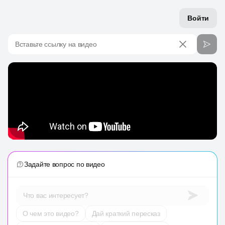
Войти
Вставьте ссылку на видео
Задайте вопрос по видео
Что вас интересует?
О чем это видео?
Дай краткий пересказ