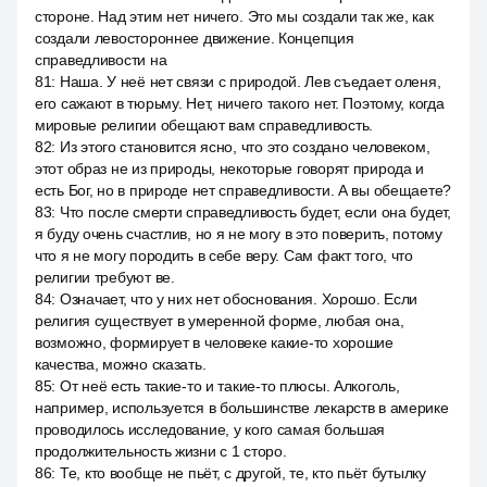
стороне. Над этим нет ничего. Это мы создали так же, как
создали левостороннее движение. Концепция
справедливости на
81
:
Наша. У неё нет связи с природой. Лев съедает оленя,
его сажают в тюрьму. Нет, ничего такого нет. Поэтому, когда
мировые религии обещают вам справедливость.
82
:
Из этого становится ясно, что это создано человеком,
этот образ не из природы, некоторые говорят природа и
есть Бог, но в природе нет справедливости. А вы обещаете?
83
:
Что после смерти справедливость будет, если она будет,
я буду очень счастлив, но я не могу в это поверить, потому
что я не могу породить в себе веру. Сам факт того, что
религии требуют ве.
84
:
Означает, что у них нет обоснования. Хорошо. Если
религия существует в умеренной форме, любая она,
возможно, формирует в человеке какие-то хорошие
качества, можно сказать.
85
:
От неё есть такие-то и такие-то плюсы. Алкоголь,
например, используется в большинстве лекарств в америке
проводилось исследование, у кого самая большая
продолжительность жизни с 1 сторо.
86
:
Те, кто вообще не пьёт, с другой, те, кто пьёт бутылку