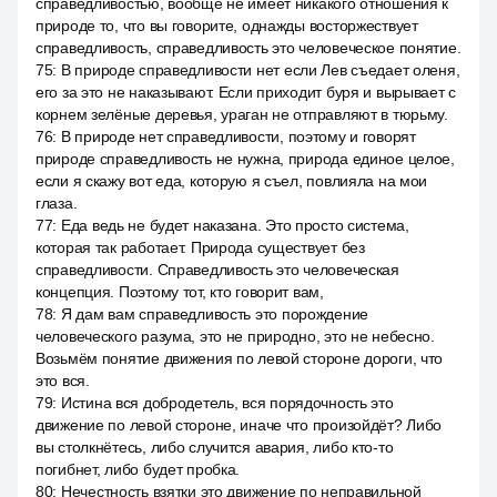
справедливостью, вообще не имеет никакого отношения к
природе то, что вы говорите, однажды восторжествует
справедливость, справедливость это человеческое понятие.
75
:
В природе справедливости нет если Лев съедает оленя,
его за это не наказывают. Если приходит буря и вырывает с
корнем зелёные деревья, ураган не отправляют в тюрьму.
76
:
В природе нет справедливости, поэтому и говорят
природе справедливость не нужна, природа единое целое,
если я скажу вот еда, которую я съел, повлияла на мои
глаза.
77
:
Еда ведь не будет наказана. Это просто система,
которая так работает. Природа существует без
справедливости. Справедливость это человеческая
концепция. Поэтому тот, кто говорит вам,
78
:
Я дам вам справедливость это порождение
человеческого разума, это не природно, это не небесно.
Возьмём понятие движения по левой стороне дороги, что
это вся.
79
:
Истина вся добродетель, вся порядочность это
движение по левой стороне, иначе что произойдёт? Либо
вы столкнётесь, либо случится авария, либо кто-то
погибнет, либо будет пробка.
80
:
Нечестность взятки это движение по неправильной