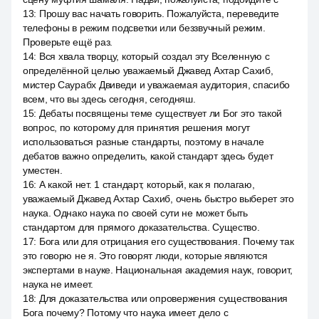
13
:
Прошу вас начать говорить. Пожалуйста, переведите
телефоны в режим подсветки или беззвучный режим.
Проверьте ещё раз.
14
:
Вся хвала творцу, который создал эту Вселенную с
определённой целью уважаемый Джавед Ахтар Сахиб,
мистер Саурабх Двиведи и уважаемая аудитория, спасибо
всем, что вы здесь сегодня, сегодняш.
15
:
Дебаты посвящены теме существует ли Бог это такой
вопрос, по которому для принятия решения могут
использоваться разные стандарты, поэтому в начале
дебатов важно определить, какой стандарт здесь будет
уместен.
16
:
А какой нет. 1 стандарт, который, как я полагаю,
уважаемый Джавед Ахтар Сахиб, очень быстро выберет это
наука. Однако наука по своей сути не может быть
стандартом для прямого доказательства. Существо.
17
:
Бога или для отрицания его существования. Почему так
это говорю не я. Это говорят люди, которые являются
экспертами в науке. Национальная академия наук, говорит,
наука не имеет.
18
:
Для доказательства или опровержения существования
Бога почему? Потому что наука имеет дело с