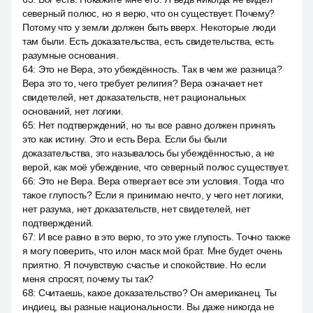
северный полюс, но я верю, что он существует. Почему?
Потому что у земли должен быть вверх. Некоторые люди
там были. Есть доказательства, есть свидетельства, есть
разумные основания.
64
:
Это не Вера, это убеждённость. Так в чем же разница?
Вера это то, чего требует религия? Вера означает нет
свидетелей, нет доказательств, нет рациональных
оснований, нет логики.
65
:
Нет подтверждений, но ты все равно должен принять
это как истину. Это и есть Вера. Если бы были
доказательства, это называлось бы убеждённостью, а не
верой, как моё убеждение, что северный полюс существует.
66
:
Это не Вера. Вера отвергает все эти условия. Тогда что
такое глупость? Если я принимаю нечто, у чего нет логики,
нет разума, нет доказательств, нет свидетелей, нет
подтверждений.
67
:
И все равно в это верю, то это уже глупость. Точно также
я могу поверить, что илон маск мой брат. Мне будет очень
приятно. Я почувствую счастье и спокойствие. Но если
меня спросят, почему ты так?
68
:
Считаешь, какое доказательство? Он американец. Ты
индиец, вы разные национальности. Вы даже никогда не