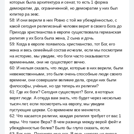
которых была архитектура и сенат, то есть 1 форма
демократии, да, ограниченной, но демократии у них был
юпитер ра зевс.
58
:
И они верили в них Ровно с той же убеждённостью, с
какой сегодня религиозный человек верит в своего Бога до
Прихода христианства в европе существовала германская
религия у их Бога была жена, 2 сына и дочь.
59
:
Когда в европе появилось христианство, тот Бог, его
жена и весь семейный состав исчезли, если мы посмотрим
на историю, мы увидим, что боги часто оказываются
временными, они не существуют вечно.
60
:
И нельзя сказать, что люди, которые в них верили, были
невежественными, это были очень способные люди своего
времени, они совершали великие дела, среди них были
философы, учёные, но где теперь их религии?
61
:
Где их боги? Сегодня существуют? Боги, в которых
верят люди. А откуда вам знать, что будет через несколько
тысяч лет, если посмотреть на европу, мы увидим
пустующие церкви. Со временем все меняется.
62
:
Что касается религии, каждая религия требует от вас 1
веры. Что такое Вера? В чем разница между верой фейт и
убеждённостью белив? Было бы глупо сказать, если.
63
:
Бог есть. Покажите мне его. Я ведь никогда не видел