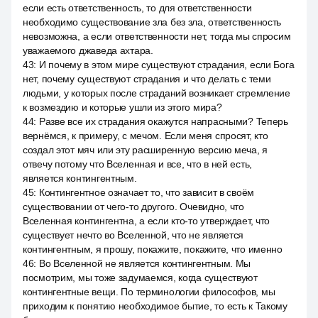
если есть ответственность, то для ответственности
необходимо существование зла без зла, ответственность
невозможна, а если ответственности нет, тогда мы спросим
уважаемого джаведа ахтара.
43
:
И почему в этом мире существуют страдания, если Бога
нет, почему существуют страдания и что делать с теми
людьми, у которых после страданий возникает стремление
к возмездию и которые ушли из этого мира?
44
:
Разве все их страдания окажутся напрасными? Теперь
вернёмся, к примеру, с мечом. Если меня спросят, кто
создал этот мяч или эту расширенную версию меча, я
отвечу потому что Вселенная и все, что в ней есть,
является контингентным.
45
:
Контингентное означает то, что зависит в своём
существовании от чего-то другого. Очевидно, что
Вселенная контингентна, а если кто-то утверждает, что
существует нечто во Вселенной, что не является
контингентным, я прошу, покажите, покажите, что именно
46
:
Во Вселенной не является контингентным. Мы
посмотрим, мы тоже задумаемся, когда существуют
контингентные вещи. По терминологии философов, мы
приходим к понятию необходимое бытие, то есть к Такому