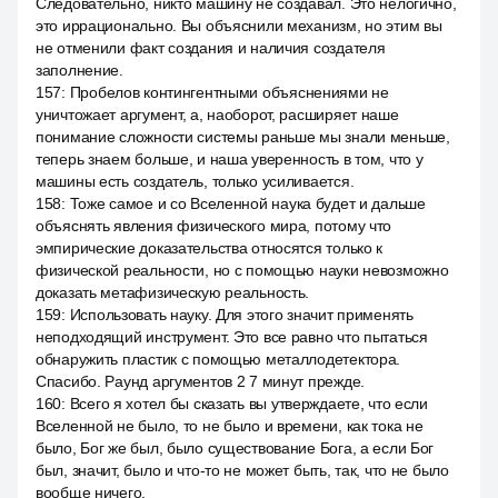
Следовательно, никто машину не создавал. Это нелогично,
это иррационально. Вы объяснили механизм, но этим вы
не отменили факт создания и наличия создателя
заполнение.
157
:
Пробелов контингентными объяснениями не
уничтожает аргумент, а, наоборот, расширяет наше
понимание сложности системы раньше мы знали меньше,
теперь знаем больше, и наша уверенность в том, что у
машины есть создатель, только усиливается.
158
:
Тоже самое и со Вселенной наука будет и дальше
объяснять явления физического мира, потому что
эмпирические доказательства относятся только к
физической реальности, но с помощью науки невозможно
доказать метафизическую реальность.
159
:
Использовать науку. Для этого значит применять
неподходящий инструмент. Это все равно что пытаться
обнаружить пластик с помощью металлодетектора.
Спасибо. Раунд аргументов 2 7 минут прежде.
160
:
Всего я хотел бы сказать вы утверждаете, что если
Вселенной не было, то не было и времени, как тока не
было, Бог же был, было существование Бога, а если Бог
был, значит, было и что-то не может быть, так, что не было
вообще ничего.