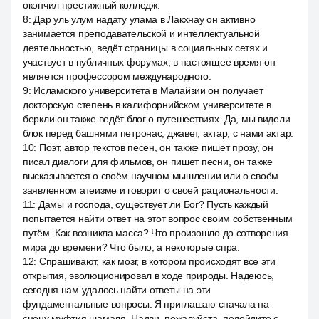
окончил престижный колледж.
8
:
Дар уль улум надату улама в Лакхнау он активно
занимается преподавательской и интеллектуальной
деятельностью, ведёт страницы в социальных сетях и
участвует в публичных форумах, в настоящее время он
является профессором международного.
9
:
Исламского университета в Малайзии он получает
докторскую степень в калифорнийском университете в
беркли он также ведёт блог о путешествиях. Да, мы видели
блок перед башнями петронас, джавет, актар, с нами актар.
10
:
Поэт, автор текстов песен, он также пишет прозу, он
писал диалоги для фильмов, он пишет песни, он также
высказывается о своём научном мышлении или о своём
заявленном атеизме и говорит о своей рациональности.
11
:
Дамы и господа, существует ли Бог? Пусть каждый
попытается найти ответ на этот вопрос своим собственным
путём. Как возникла масса? Что произошло до сотворения
мира до времени? Что было, а некоторые спра.
12
:
Спрашивают, как мозг, в котором происходят все эти
открытия, эволюционировал в ходе природы. Надеюсь,
сегодня нам удалось найти ответы на эти
фундаментальные вопросы. Я приглашаю сначала на
сцену муфтия шамаля. Надви, пожалуйста, подойдите с