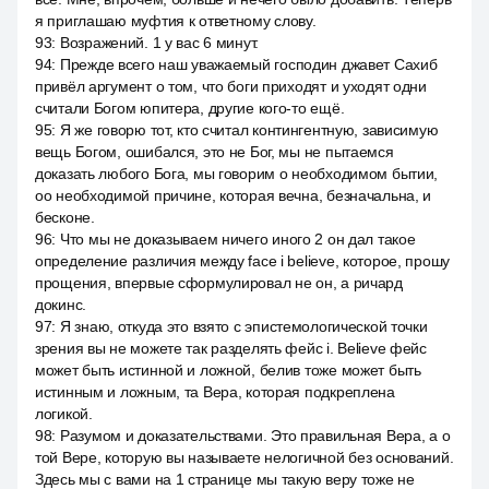
я приглашаю муфтия к ответному слову.
93
:
Возражений. 1 у вас 6 минут.
94
:
Прежде всего наш уважаемый господин джавет Сахиб
привёл аргумент о том, что боги приходят и уходят одни
считали Богом юпитера, другие кого-то ещё.
95
:
Я же говорю тот, кто считал контингентную, зависимую
вещь Богом, ошибался, это не Бог, мы не пытаемся
доказать любого Бога, мы говорим о необходимом бытии,
оо необходимой причине, которая вечна, безначальна, и
бесконе.
96
:
Что мы не доказываем ничего иного 2 он дал такое
определение различия между face i believe, которое, прошу
прощения, впервые сформулировал не он, а ричард
докинс.
97
:
Я знаю, откуда это взято с эпистемологической точки
зрения вы не можете так разделять фейс i. Believe фейс
может быть истинной и ложной, белив тоже может быть
истинным и ложным, та Вера, которая подкреплена
логикой.
98
:
Разумом и доказательствами. Это правильная Вера, а о
той Вере, которую вы называете нелогичной без оснований.
Здесь мы с вами на 1 странице мы такую веру тоже не