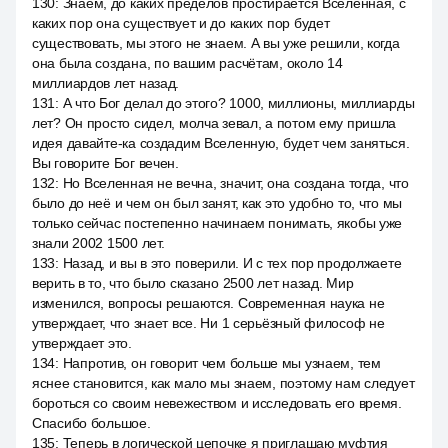
130
:
Знаем, до каких пределов простирается Вселенная, с
каких пор она существует и до каких пор будет
существовать, мы этого не знаем. А вы уже решили, когда
она была создана, по вашим расчётам, около 14
миллиардов лет назад.
131
:
А что Бог делал до этого? 1000, миллионы, миллиарды
лет? Он просто сидел, молча зевал, а потом ему пришла
идея давайте-ка создадим Вселенную, будет чем заняться.
Вы говорите Бог вечен.
132
:
Но Вселенная не вечна, значит, она создана тогда, что
было до неё и чем он был занят, как это удобно то, что мы
только сейчас постепенно начинаем понимать, якобы уже
знали 2002 1500 лет.
133
:
Назад, и вы в это поверили. И с тех пор продолжаете
верить в то, что было сказано 2500 лет назад. Мир
изменился, вопросы решаются. Современная наука не
утверждает, что знает все. Ни 1 серьёзный философ не
утверждает это.
134
:
Напротив, он говорит чем больше мы узнаем, тем
яснее становится, как мало мы знаем, поэтому нам следует
бороться со своим невежеством и исследовать его время.
Спасибо большое.
135
:
Теперь в логической цепочке я приглашаю муфтия