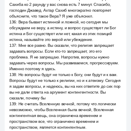
Сахиба ко 2 раунду у вас снова есть 7 минут. Спасибо,
господин Джавед. Ахтар Сахиб многократно повторяет
объясните, что такое Вера? Я уже объяснил.
136
:
Вера бывает истинной и ложной, но сегодня мы
обсуждаем не веру, а истину, и вопрос существует ли Бог
истина и Бог существует или нет, какая из этих позиций
истина, называйте это верой или убеждение.
137
:
Мне все равно. Вы сказали, что религия запрещает
задавать вопросы. Если кто-то запрещает, это его
проблема. Я не запрещаю. Напротив, вопросы нужно
задавать через вопросы. Мы развиваемся, прогрессируем.
Именно поэтому я здесь.
138
:
Но вопросы будут не только к Богу, они будут и к вам.
Вопросы будут не только к религии, но и к атеизму. Сегодня
я задам вопросы, и надеюсь, вы на них ответите до сих пор
вы не дали ответа на аргумент контингентности. Вы
сказали, почему бы
139
:
Не считать Вселенную вечной, потому что логически
невозможно, чтобы Вселенная была вечной, Вселенная
контингентная вещь, она ограничена временем и
пространством все, что ограничено временем и
пространством, является контингентным.