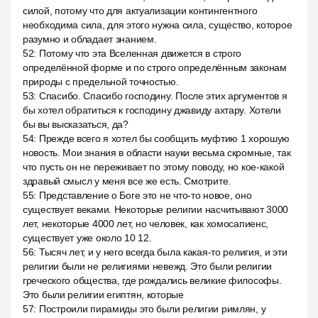
силой, потому что для актуализации контингентного
необходима сила, для этого нужна сила, существо, которое
разумно и обладает знанием.
52
:
Потому что эта Вселенная движется в строго
определённой форме и по строго определённым законам
природы с предельной точностью.
53
:
Спасибо. Спасибо господину. После этих аргументов я
бы хотел обратиться к господину джавиду ахтару. Хотели
бы вы высказаться, да?
54
:
Прежде всего я хотел бы сообщить муфтию 1 хорошую
новость. Мои знания в области науки весьма скромные, так
что пусть он не переживает по этому поводу, но кое-какой
здравый смысл у меня все же есть. Смотрите.
55
:
Представление о Боге это не что-то новое, оно
существует веками. Некоторые религии насчитывают 3000
лет, некоторые 4000 лет, но человек, как хомосапиенс,
существует уже около 10 12.
56
:
Тысяч лет, и у него всегда была какая-то религия, и эти
религии были не религиями невежд. Это были религии
греческого общества, где рождались великие философы.
Это были религии египтян, которые
57
:
Построили пирамиды это были религии римлян, у