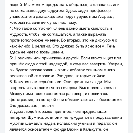
людей. Мы можем продолжать общаться, соглашаясь или
не соглашаясь друг с другом. Здесь сидит профессор
университета джавахарлала неру пурушоттам Агарвал,
который на занятиях учил нас тому.
4
:
Что такое согласие? Очень важно иметь смелость и
мудрость, чтобы не соглашаться, а также выражать
противоположное мнение. Во вторых, это не дискуссия о
какой-либо 1 религии. Это должно быть ясно всем. Речь
здесь не идёт о возвышении.
5
:
1 религии или принижении другой. Если кто-то ищет или
пришёл сюда с этой надеждой, я хочу вас заверить. Уверен,
вы будете разочарованы в этих дебатах слишком много
религиозной символики. Эти двое, которые сейчас
6
:
Кажутся вам серьёзными. Они приятные люди. Мы
встречались за чаем вчера вечером. Было очень весело.
Между ними также состоялся разговор, и появилась
фотография, на которой они обмениваются любезностями.
Это доказывает, что эти
7
:
Двое людей гораздо приятнее, чем предполагает
интернет Шумиха, хотя он и не нуждается в представлении
муфтий шамаиль надви, исламский учёный и педагог, он
является основателем фонда Вахин в Калькутте, он