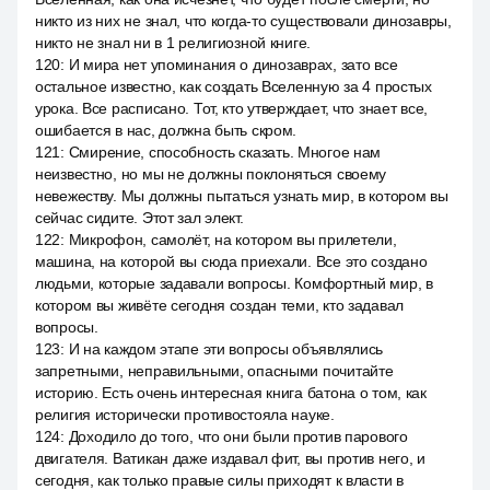
никто из них не знал, что когда-то существовали динозавры,
никто не знал ни в 1 религиозной книге.
120
:
И мира нет упоминания о динозаврах, зато все
остальное известно, как создать Вселенную за 4 простых
урока. Все расписано. Тот, кто утверждает, что знает все,
ошибается в нас, должна быть скром.
121
:
Смирение, способность сказать. Многое нам
неизвестно, но мы не должны поклоняться своему
невежеству. Мы должны пытаться узнать мир, в котором вы
сейчас сидите. Этот зал элект.
122
:
Микрофон, самолёт, на котором вы прилетели,
машина, на которой вы сюда приехали. Все это создано
людьми, которые задавали вопросы. Комфортный мир, в
котором вы живёте сегодня создан теми, кто задавал
вопросы.
123
:
И на каждом этапе эти вопросы объявлялись
запретными, неправильными, опасными почитайте
историю. Есть очень интересная книга батона о том, как
религия исторически противостояла науке.
124
:
Доходило до того, что они были против парового
двигателя. Ватикан даже издавал фит, вы против него, и
сегодня, как только правые силы приходят к власти в