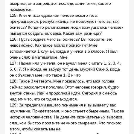
америке, они запрещают исследования этим, как это
называется.
125
:
Клетки исследования человеческого тела
прекращаются, республиканцы не позволяют чего вы так
боитесь? Когда-то религиозные люди возмущались человек
пытается создать человека. Какая вам разница?
126
:
Пусть создаёт. Чего вы боитесь? Вы говорите, это
невозможно. Как такое могло произойти? Мне
вспоминается 1 случай, когда я учился в 6 классе. Я был
очень слаб в математике. Мне
127
:
Назначили учителя, он научил меня считать 1, 2, 3, 4,
5, 6, 7. Я никогда не забуду тот день, муфтий Сахиб, когда
он объяснил мне, что такое 1, 2 и что
128
:
Такое 3 четверти. Мне показалось, что моя голова
сейчас расколется пополам. Этот человек говорил, будто
внутри стены. Иди и продолжай идти. Сегодня я смеюсь
над этим то, что сегодня находится.
129
:
За пределами вашего понимания и вызывает у вас
изумление. Придёт время, и оно станет обыденным. Такова
история человечества. Не делайте окончательных выводов,
слишком быстро проявите немного смирения. Что плохого
в том, чтобы сказать мы не