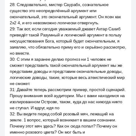
28
:
Следовательно, мистер Саурабх, сознательное
существо это неопределённый аргумент или
окончательный, это окончательный аргумент. Он ясен как
2x2 4, и его невозможно логически отвергнуть.
29
:
Так вот, если сегодня уважаемый джавет Ахтар Сахиб
приведёт такой Разумный и логический аргумент в пользу
несуществования Бога, который будет окончательным, я
заявляю, что обязательно приму его и серьёзно рассмотрю,
но вместе.
30
:
С этим я заранее делаю прогноз ни 1 человек не
сможет представить такой окончательный аргумент мы же
представим доводы и представим окончательные доводы,
логические доводы, такие, которые весь атеистический мир
не сможет.
31
:
Давайте теперь рассмотрим пример, простой сценарий.
Прошу внимания всей аудитории. Мы с вами находимся на
изолированном Острове, таком, куда до нас никогда никто
не ступал. И вдруг, идя по
32
:
Вы видите перед собой розовый мяч, лежащий на
земле. 1 вопрос, который возникает в вашем сознании.
Почему этот мяч здесь? Как он сюда попал? Почему он
именно розового цвета? Он мог быть и