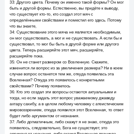
33
:
Другого цвета. Почему он именно такой формы? Он мог
быть и другой формы. Естественно, вы придёте к выводу,
что существует кто-то, кто создал этот мяч с
определёнными свойствами и поместил его здесь. Потому
что вы знаете,
34
:
Существование этого мяча не является необходимым,
он мог существовать, а мог и не существовать. А если бы и
существовал, то мог бы быть в другой форме или другого
цвета. Теперь расширяйте этот мяч, расширяйте,
расширяйте пока.
35
:
Он не станет размером со Вселенную. Скажите,
изменится ли вопрос из за увеличения размера? Ни в коем
случае вопрос останется тем же, откуда появилась эта
Вселенная? Откуда это появилось с конкретными
свойствами? Почему появилось
36
:
Кто это создал эти вопросы остаются актуальными и
тогда, но если задать этот вопрос уважаемому джаведу
ахтару сахибу, а в целом любому человеку с атеистическим
мировоззрением, откуда появился этот Вселенная, то ответ
будет либо аргументом от незнания.
37
:
Либо догматичным, либо скажут я не знаю, откуда это
появилось, следовательно, Бога не существует, это
аргумент от незнания, либо скажут Вселенная возникла