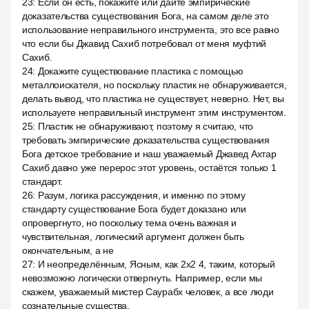
23
:
Если он есть, покажите или дайте эмпирические
доказательства существования Бога, на самом деле это
использование неправильного инструмента, это все равно
что если бы Джавид Сахиб потребовал от меня муфтий
Сахиб.
24
:
Докажите существование пластика с помощью
металлоискателя, но поскольку пластик не обнаруживается,
делать вывод, что пластика не существует, неверно. Нет, вы
используете неправильный инструмент этим инструментом.
25
:
Пластик не обнаруживают, поэтому я считаю, что
требовать эмпирические доказательства существования
Бога детское требование и наш уважаемый Джавед Ахтар
Сахиб давно уже перерос этот уровень, остаётся только 1
стандарт.
26
:
Разум, логика рассуждения, и именно по этому
стандарту существование Бога будет доказано или
опровергнуто, но поскольку тема очень важная и
чувствительная, логический аргумент должен быть
окончательным, а не
27
:
И неопределённым, Ясным, как 2x2 4, таким, который
невозможно логически отвергнуть. Например, если мы
скажем, уважаемый мистер Саурабх человек, а все люди
сознательные существа.