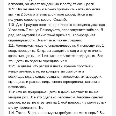
алкоголя, он имеет тенденцию к росту, также и рели.
109
:
Эту же аналогию можно применить к атеизму если
выпить 2 бокала атеизма, он тоже разрастётся и вы
получите северную корею. Спасибо.
110
:
Для 1 раунда ответа я приглашаю господина джаведа.
У вас есть 7 минут. Пожалуйста, перезапустите таймер. Я
рад, что муфтий Сахиб тоже признал. В природе нет
справедливости. Значит, все, что не создано.
111
:
Человеком лишено справедливости. Я попрошу вас 1
вещь проверить. Когда вы заходите в сад и видите очень
красивые цветы, ни 1 из них не является природным. Все
эти цветы выведены скрещиванием.
112
:
Те цветы, что растут в лесах, крайне простые и
неприметные, а те, на которые вы смотрите и
восхищаетесь в садах, созданы человеком, их выводили,
скрещивали разные виды, снова скрещивали, так они и
появились.
113
:
Это не природные цветы в дикой местности вы не
увидите роз. Все это сделано человеком. Человек сделал
многое, но вы не ответили на 1 мой вопрос, и у меня есть к
этому претензия. Что
114
:
Такое, Вера, и почему вы требуете от меня веры? Вы