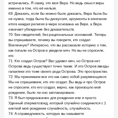
встречались. Я скажу, это моя Вера. Но ведь смысл веры
именно в том, что её нельзя.
69
:
Доказать, если бы можно было доказать, Вера была бы
не нужна, тогда была бы дискуссия, аргументы в конечном
итоге каждая религия в мире основана на Вере, а Вера
означает убеждение без доказательств.
70
:
Без свидетелей, без рациональных оснований. Теперь
вы спрашиваете, почему вы говорите, кто создал
Вселенную? Интересно, что вы рассказали историю о том,
как попали на Остров и увидели мяч. Но вы не спросили,
кто.
71
:
Кто создал Остров? Вас удивил мяч, но Остров нет.
Острова ведь существуют точно также. И это Остров звезды
галактики это тоже своего рода Острова. Это пространство.
72
:
Мы принимаем все это как само собой разумеющееся.
Мы не спрашиваем, кто это создал. Вы ведь и про Остров
не спросили, кто его создал, верно, как произошло моё
рождение, было ли оно запланировано.
73
:
Я был предназначен для рождения или я просто
Удачный сперматозоид, который случайно соединился с 1
клеткой моё рождение случайность, случайность.
74
:
А справедливость, которую вы называете