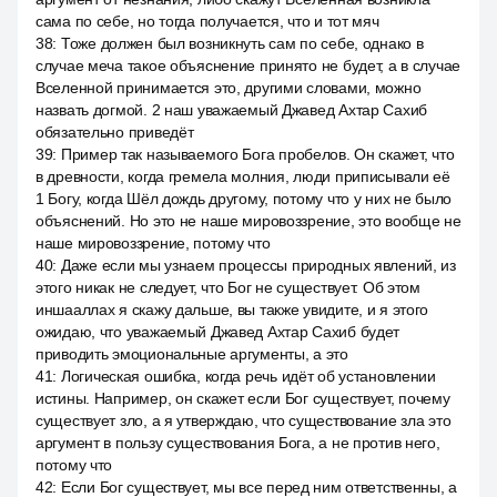
сама по себе, но тогда получается, что и тот мяч
38
:
Тоже должен был возникнуть сам по себе, однако в
случае меча такое объяснение принято не будет, а в случае
Вселенной принимается это, другими словами, можно
назвать догмой. 2 наш уважаемый Джавед Ахтар Сахиб
обязательно приведёт
39
:
Пример так называемого Бога пробелов. Он скажет, что
в древности, когда гремела молния, люди приписывали её
1 Богу, когда Шёл дождь другому, потому что у них не было
объяснений. Но это не наше мировоззрение, это вообще не
наше мировоззрение, потому что
40
:
Даже если мы узнаем процессы природных явлений, из
этого никак не следует, что Бог не существует. Об этом
иншааллах я скажу дальше, вы также увидите, и я этого
ожидаю, что уважаемый Джавед Ахтар Сахиб будет
приводить эмоциональные аргументы, а это
41
:
Логическая ошибка, когда речь идёт об установлении
истины. Например, он скажет если Бог существует, почему
существует зло, а я утверждаю, что существование зла это
аргумент в пользу существования Бога, а не против него,
потому что
42
:
Если Бог существует, мы все перед ним ответственны, а