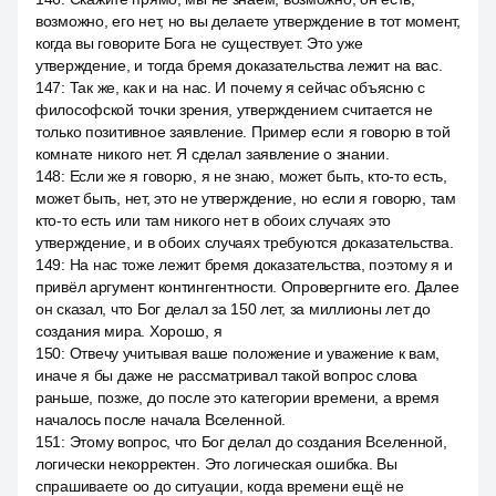
возможно, его нет, но вы делаете утверждение в тот момент,
когда вы говорите Бога не существует. Это уже
утверждение, и тогда бремя доказательства лежит на вас.
147
:
Так же, как и на нас. И почему я сейчас объясню с
философской точки зрения, утверждением считается не
только позитивное заявление. Пример если я говорю в той
комнате никого нет. Я сделал заявление о знании.
148
:
Если же я говорю, я не знаю, может быть, кто-то есть,
может быть, нет, это не утверждение, но если я говорю, там
кто-то есть или там никого нет в обоих случаях это
утверждение, и в обоих случаях требуются доказательства.
149
:
На нас тоже лежит бремя доказательства, поэтому я и
привёл аргумент контингентности. Опровергните его. Далее
он сказал, что Бог делал за 150 лет, за миллионы лет до
создания мира. Хорошо, я
150
:
Отвечу учитывая ваше положение и уважение к вам,
иначе я бы даже не рассматривал такой вопрос слова
раньше, позже, до после это категории времени, а время
началось после начала Вселенной.
151
:
Этому вопрос, что Бог делал до создания Вселенной,
логически некорректен. Это логическая ошибка. Вы
спрашиваете оо до ситуации, когда времени ещё не