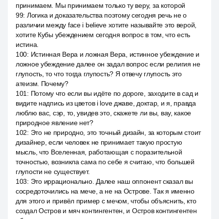
принимаем. Мы принимаем только ту веру, за которой
99
:
Логика и доказательства поэтому сегодня речь не о
различии между face i believe хотите называйте это верой,
хотите Кубы убеждением сегодня вопрос в том, что есть
истина.
100
:
Истинная Вера и ложная Вера, истинное убеждение и
ложное убеждение далее он задал вопрос если религия не
глупость, то что тогда глупость? Я отвечу глупость это
атеизм. Почему?
101
:
Потому что если вы идёте по дороге, заходите в сад и
видите надпись из цветов i love джаве, доктар, и я, правда
люблю вас, сэр, то, увидев это, скажете ли вы, вау, какое
природное явление нет?
102
:
Это не природно, это точный дизайн, за которым стоит
дизайнер, если человек не принимает такую простую
мысль, что Вселенная, работающая с поразительной
точностью, возникла сама по себе я считаю, что большей
глупости не существует.
103
:
Это иррационально. Далее наш оппонент сказал вы
сосредоточились на мече, а не на Острове. Так я именно
для этого и привёл пример с мечом, чтобы объяснить, кто
создал Остров и мяч контингентен, и Остров контингентен