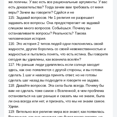
же логичны. У вас есть все рациональные аргументы. У вас
есть доказательства? Тогда зачем вам требовать от меня
веры? Зачем вы говорите? Сдайся и не
115
:
Задавай вопросов. Ни 1 религия не разрешает
задавать все вопросы. Она предостерегает не задавай
слишком много вопросов. Собьёшься. Почему вы
останавливаете вопросы? Реальность? Такова
человеческая история.
116
:
Это история 2 типов людей одни поклонялись своей
жадности, другие боролись со своей невежественностью и
жадностью и пытались понять, что есть истина. Вы говорите
сегодня вы удивлены, как возникла вселён?
117
:
Но раньше люди удивлялись если солнце заходит
здесь, как оно появляется с другой стороны, и вы готовы
сделать 1 шаг и навсегда принять ответ, но не готовы
сделать шаг назад вы подходите и говорите не задава.
118
:
Давайте вопросов. Эта сила была всегда. Почему бы
вам не сделать тоже самое с Вселенной, в чем проблема
остановиться на шаг раньше и сказать мы не знаем, была
ли она всегда или нет, и признать, что мы не знаем самое.
Удиви.
119
:
Вительно все религии мира все знают, как появилась
Вселенная, как она исчезнет, что будет после смерти, но