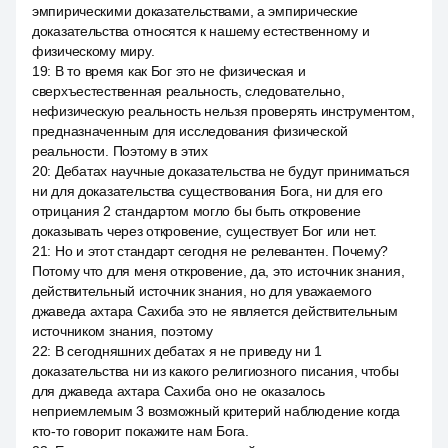
эмпирическими доказательствами, а эмпирические
доказательства относятся к нашему естественному и
физическому миру.
19
:
В то время как Бог это не физическая и
сверхъестественная реальность, следовательно,
нефизическую реальность нельзя проверять инструментом,
предназначенным для исследования физической
реальности. Поэтому в этих
20
:
Дебатах научные доказательства не будут приниматься
ни для доказательства существования Бога, ни для его
отрицания 2 стандартом могло бы быть откровение
доказывать через откровение, существует Бог или нет.
21
:
Но и этот стандарт сегодня не релевантен. Почему?
Потому что для меня откровение, да, это источник знания,
действительный источник знания, но для уважаемого
джаведа ахтара Сахиба это не является действительным
источником знания, поэтому
22
:
В сегодняшних дебатах я не приведу ни 1
доказательства ни из какого религиозного писания, чтобы
для джаведа ахтара Сахиба оно не оказалось
неприемлемым 3 возможный критерий наблюдение когда
кто-то говорит покажите нам Бога.