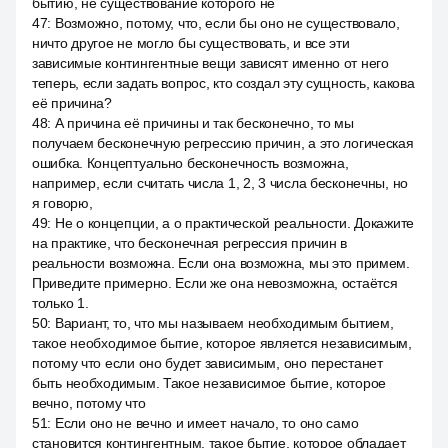
бытию, не существование которого не
47
:
Возможно, потому, что, если бы оно не существовало,
ничто другое не могло бы существовать, и все эти
зависимые контингентные вещи зависят именно от него
теперь, если задать вопрос, кто создал эту сущность, какова
её причина?
48
:
А причина её причины и так бесконечно, то мы
получаем бесконечную регрессию причин, а это логическая
ошибка. Концептуально бесконечность возможна,
например, если считать числа 1, 2, 3 числа бесконечны, но
я говорю,
49
:
Не о концепции, а о практической реальности. Докажите
на практике, что бесконечная регрессия причин в
реальности возможна. Если она возможна, мы это примем.
Приведите примерно. Если же она невозможна, остаётся
только 1.
50
:
Вариант, то, что мы называем необходимым бытием,
такое необходимое бытие, которое является независимым,
потому что если оно будет зависимым, оно перестанет
быть необходимым. Такое независимое бытие, которое
вечно, потому что
51
:
Если оно не вечно и имеет начало, то оно само
становится контингентным, такое бытие, которое обладает