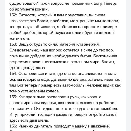
существовало? Такой вопрос не применим к Богу. Теперь
об аргументе контин.
152
:
Ентности, который я вам представил, вы снова
называете это Богом, пробелов, мол, раньше мы не знали,
теперь наука объяснила, я объясню на простом примере
любой пробел, который наука заполнит, будет заполнен
контингент.
153
:
Вещью, будь то сила, материя или энергия.
Следовательно, наш вопрос остаётся в силе до тех пор,
пока вы не дойдёте до необходимого бытия. Бесконечная
регрессия причин невозможна в реальном мире. Значит,
где-то цепь должна
154
:
Остановиться и там, где она останавливается и есть
Бог, вы говорили ещё, да, именно где она останавливается,
там Бог теперь пример есть автомобиль. Человек видит, как
точно установлены колеса.
155
:
Как правильно расположен руль, как хорошо
спроектированы сиденья, как точно и слаженно работает
вся система. Очевидно, что кто-то создал этот автомобиль.
И тут приходит господин джавет и говорит откройте капот,
здесь есть двигатель.
156
:
Именно двигатель приводит машину в движение.