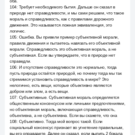
оба.
104
:
Требует необходимого бытия. Дальше он сказал в
природе нет справедливости, и мы сами решаем, что такое
мораль и справедливость, как с правилами дорожного
движения. Это называется ложная эквиваленция, это
логичес.
105
:
Ошибка. Вы привели пример субъективной морали,
правила движения и пытаетесь навязать его объективной
морали. Справедливость это объективная мораль, а не
субъективная. Если вы утверждаете, что в природе нет
справедли.
106
:
И отсутствие справедливости это нормально, тогда
пусть природа остаётся природой, но почему тогда мы так
стремимся установить справедливость в мире? Это
нелогично, есть вещи, которые объективно являются
добром или злом, а есть вещи.
107
:
Субъективные. Субъективная мораль определяется
общественным консенсусом или личными предпочтениями,
но объективная мораль, включающая справедливость,
объективна, а не субъективна. Если вы скажете, что она
108
:
Субъективно. Тогда мой вопрос такой. Если
социальный консенсус признает во угнетение правильным,
вы его оправдаете. Далее он сказал, если выпить 2 бокала