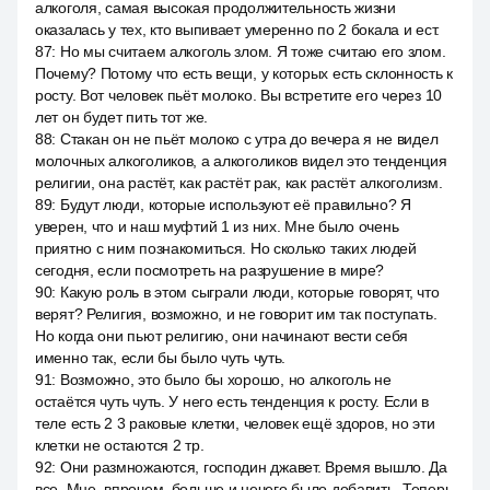
алкоголя, самая высокая продолжительность жизни
оказалась у тех, кто выпивает умеренно по 2 бокала и ест.
87
:
Но мы считаем алкоголь злом. Я тоже считаю его злом.
Почему? Потому что есть вещи, у которых есть склонность к
росту. Вот человек пьёт молоко. Вы встретите его через 10
лет он будет пить тот же.
88
:
Стакан он не пьёт молоко с утра до вечера я не видел
молочных алкоголиков, а алкоголиков видел это тенденция
религии, она растёт, как растёт рак, как растёт алкоголизм.
89
:
Будут люди, которые используют её правильно? Я
уверен, что и наш муфтий 1 из них. Мне было очень
приятно с ним познакомиться. Но сколько таких людей
сегодня, если посмотреть на разрушение в мире?
90
:
Какую роль в этом сыграли люди, которые говорят, что
верят? Религия, возможно, и не говорит им так поступать.
Но когда они пьют религию, они начинают вести себя
именно так, если бы было чуть чуть.
91
:
Возможно, это было бы хорошо, но алкоголь не
остаётся чуть чуть. У него есть тенденция к росту. Если в
теле есть 2 3 раковые клетки, человек ещё здоров, но эти
клетки не остаются 2 тр.
92
:
Они размножаются, господин джавет. Время вышло. Да
все. Мне, впрочем, больше и нечего было добавить. Теперь