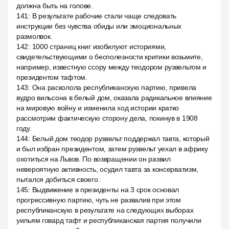
должна быть на голове.
141
:
В результате рабочие стали чаще следовать
инструкции без чувства обиды или эмоциональных
размолвок.
142
:
1000 страниц книг изобилуют историями,
свидетельствующими о бесполезности критики возьмите,
например, известную ссору между теодором рузвельтом и
президентом тафтом.
143
:
Она расколола республиканскую партию, привела
вудро вильсона в белый дом, оказала радикальное влияние
на мировую войну и изменила ход истории кратко
рассмотрим фактическую сторону дела, покинув в 1908
году.
144
:
Белый дом теодор рузвельт поддержал тавта, который
и был избран президентом, затем рузвельт уехал в африку
охотиться на Львов. По возвращении он развил
невероятную активность, осудил тавта за консерватизм,
пытался добиться своего.
145
:
Выдвижение в президенты на 3 срок основал
прогрессивную партию, чуть не развалив при этом
республиканскую в результате на следующих выборах
уильям говард тафт и республиканская партия получили