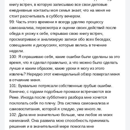
книгу встреч, в которую записываю все свои деловые
ежедневные контакты моя семья знает, что на меня не
стоит рассчитывать в субботу вечером.
99
:
Часть этого времени я всегда уделяю процессу
самоанализа, пересмотра и оценки своих действий после
обеда я ухожу к себе, открываю свою книгу встреч,
просматриваю и анализирую записи обо всех беседах,
совещаниях и дискуссиях, которые велись в течение
недели.
100
:
Я спрашиваю себя, какие ошибки были сделаны за это
время, что я сделал правильно, а что можно было сделать
лучше и каким образом, какие уроки я могу из этого
извлечь? Нередко этот еженедельный обзор повергал меня
в отчаяние меня.
101
:
Буквально потрясали собственные грубые ошибки.
Конечно, с годами подобные промахи встречаются все
Реже. Иногда после субботнего разбора мне хочется
похлопать себя по плечу. Эта система самоанализа и
самовоспитания, которой я следую, уже много ле.
102
:
Дала мне значительно больше, чем любое из моих
начинаний. Она развила мою способность принимать
решения и в значительной мере помогла мне