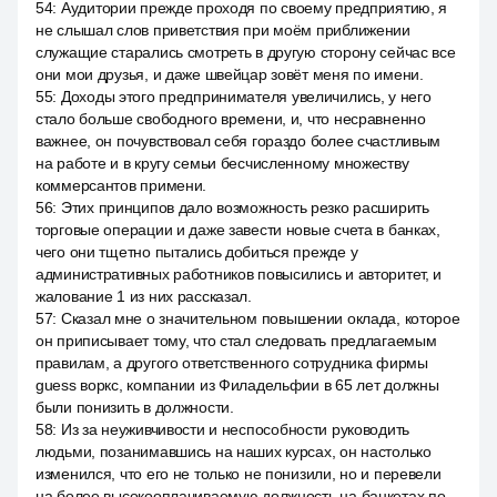
54
:
Аудитории прежде проходя по своему предприятию, я
не слышал слов приветствия при моём приближении
служащие старались смотреть в другую сторону сейчас все
они мои друзья, и даже швейцар зовёт меня по имени.
55
:
Доходы этого предпринимателя увеличились, у него
стало больше свободного времени, и, что несравненно
важнее, он почувствовал себя гораздо более счастливым
на работе и в кругу семьи бесчисленному множеству
коммерсантов примени.
56
:
Этих принципов дало возможность резко расширить
торговые операции и даже завести новые счета в банках,
чего они тщетно пытались добиться прежде у
административных работников повысились и авторитет, и
жалование 1 из них рассказал.
57
:
Сказал мне о значительном повышении оклада, которое
он приписывает тому, что стал следовать предлагаемым
правилам, а другого ответственного сотрудника фирмы
guess воркс, компании из Филадельфии в 65 лет должны
были понизить в должности.
58
:
Из за неуживчивости и неспособности руководить
людьми, позанимавшись на наших курсах, он настолько
изменился, что его не только не понизили, но и перевели
на более высокооплачиваемую должность на банкетах по