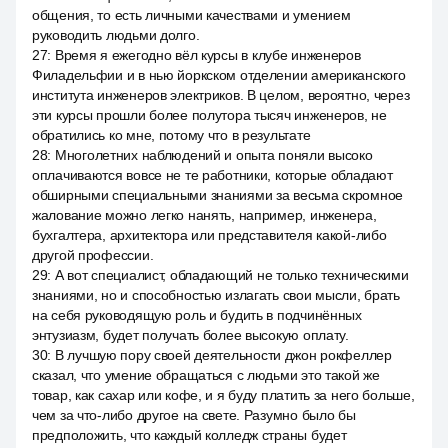
общения, то есть личными качествами и умением
руководить людьми долго.
27
:
Время я ежегодно вёл курсы в клубе инженеров
Филадельфии и в нью йоркском отделении американского
института инженеров электриков. В целом, вероятно, через
эти курсы прошли более полутора тысяч инженеров, не
обратились ко мне, потому что в результате
28
:
Многолетних наблюдений и опыта поняли высоко
оплачиваются вовсе не те работники, которые обладают
обширными специальными знаниями за весьма скромное
жалование можно легко нанять, например, инженера,
бухгалтера, архитектора или представителя какой-либо
другой профессии.
29
:
А вот специалист, обладающий не только техническими
знаниями, но и способностью излагать свои мысли, брать
на себя руководящую роль и будить в подчинённых
энтузиазм, будет получать более высокую оплату.
30
:
В лучшую пору своей деятельности джон рокфеллер
сказал, что умение обращаться с людьми это такой же
товар, как сахар или кофе, и я буду платить за него больше,
чем за что-либо другое на свете. Разумно было бы
предположить, что каждый колледж страны будет