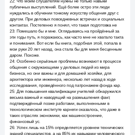
22
:
Что моим слушателям нужны не только навыки
публичных выступлений. Ещё более остро эти люди
нуждались в обучении тонкому искусству общения друг с
другом. При деловых повседневных встречах и социальных
контактах. Постепенно я понял, что такая подготовка не
23
:
Помешало бы и мне. Оглядываясь на пройдённый за
эти годы путь, я поражаюсь, как часто мне не хватало такта
и понимания. Вот если бы книга, подобная этой, попала в
мои руки 20 лет назад, она стала бы для меня бесценным
даром. Похоже.
24
:
Особенно серьёзные проблемы возникают в процессе
общения с окружающими у деловых людей из мира
бизнеса, но они важны и для домашней хозяйки, для
архитектора или инженера, несколько лет назад в ходе
исследования, проведённого под патронажем фонда кар.
25
:
Для повышения квалификации учителей обнаружился
весьма важный и наводящий на размышления факт,
подтверждённый позже работами, выполненными в
технологическом институте карнеги оказалось, что даже в
таких отраслях экономики, как машиностроение,
финансовый ус.
26
:
Успех лишь на 15% определяется уровнем технических
знаний специалистов, а на 85% их навыками человеческого