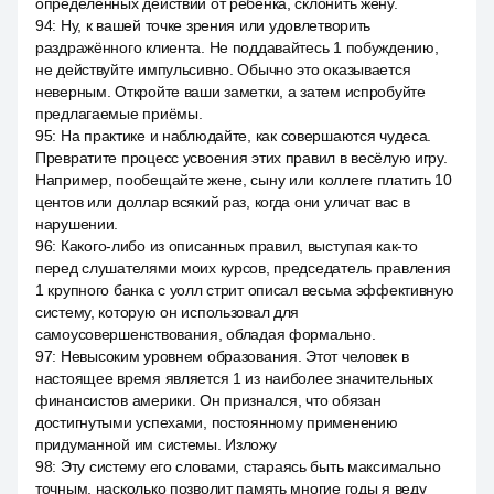
определённых действий от ребёнка, склонить жену.
94
:
Ну, к вашей точке зрения или удовлетворить
раздражённого клиента. Не поддавайтесь 1 побуждению,
не действуйте импульсивно. Обычно это оказывается
неверным. Откройте ваши заметки, а затем испробуйте
предлагаемые приёмы.
95
:
На практике и наблюдайте, как совершаются чудеса.
Превратите процесс усвоения этих правил в весёлую игру.
Например, пообещайте жене, сыну или коллеге платить 10
центов или доллар всякий раз, когда они уличат вас в
нарушении.
96
:
Какого-либо из описанных правил, выступая как-то
перед слушателями моих курсов, председатель правления
1 крупного банка с уолл стрит описал весьма эффективную
систему, которую он использовал для
самоусовершенствования, обладая формально.
97
:
Невысоким уровнем образования. Этот человек в
настоящее время является 1 из наиболее значительных
финансистов америки. Он признался, что обязан
достигнутыми успехами, постоянному применению
придуманной им системы. Изложу
98
:
Эту систему его словами, стараясь быть максимально
точным, насколько позволит память многие годы я веду