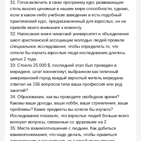
31
:
Готов включить в свою программу курс развивающие
столь высоко ценимые в нашем мире способности, однако,
если в каком-либо учебном заведении и есть подобный
практический курс, предназначенный для взрослых, он не
привлёк моего внимания к моменту.
32
:
Написание книги чикагский университет и объединение
школ христианской ассоциации молодых людей провели
специальное исследование, чтобы определить то, что
хотели бы изучать взрослые люди исследование длилось
целых 2 года.
33
:
Стоило 25 000 $, последний этап был проведён в
меридене, штат коннектикут, выбранном как типичный
американский город каждый взрослый житель меридана
ответил на 156 вопросов типа ваша профессия или род
занятий?
34
:
Образование, как вы проводите свободное время?
Каковы ваши доходы, ваши хобби, ваши стремления, ваши
проблемы? Какие предметы вы хотели бы изучать?
Исследование показало, что взрослых людей больше всего
волнуют вопросы, связанные со здоровьем на 2
35
:
Месте взаимоотношения с людьми. Как добиться
взаимопонимания, что надо делать, чтобы нравиться
окружающим и как склонить их к своей точке зрения.