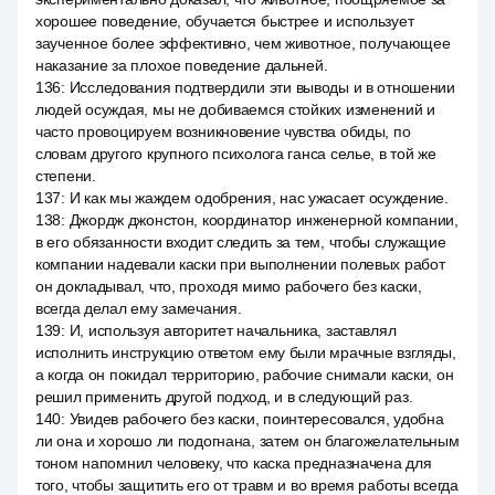
хорошее поведение, обучается быстрее и использует
заученное более эффективно, чем животное, получающее
наказание за плохое поведение дальней.
136
:
Исследования подтвердили эти выводы и в отношении
людей осуждая, мы не добиваемся стойких изменений и
часто провоцируем возникновение чувства обиды, по
словам другого крупного психолога ганса селье, в той же
степени.
137
:
И как мы жаждем одобрения, нас ужасает осуждение.
138
:
Джордж джонстон, координатор инженерной компании,
в его обязанности входит следить за тем, чтобы служащие
компании надевали каски при выполнении полевых работ
он докладывал, что, проходя мимо рабочего без каски,
всегда делал ему замечания.
139
:
И, используя авторитет начальника, заставлял
исполнить инструкцию ответом ему были мрачные взгляды,
а когда он покидал территорию, рабочие снимали каски, он
решил применить другой подход, и в следующий раз.
140
:
Увидев рабочего без каски, поинтересовался, удобна
ли она и хорошо ли подогнана, затем он благожелательным
тоном напомнил человеку, что каска предназначена для
того, чтобы защитить его от травм и во время работы всегда