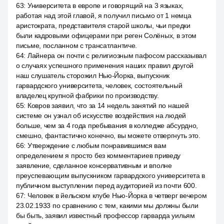
63
:
Университета в европе и говорящий на 3 языках,
работая над этой главой, я получил письмо от 1 немца
аристократа, представителя старой школы, чьи предки
были кадровыми офицерами при реген Солёных, в этом
письме, посланном с трансатлантиче.
64
:
Лайнера он почти с религиозным пафосом рассказывал
о случаях успешного применения наших правил другой
наш слушатель сторожил Нью-Йорка, выпускник
гарвардского университета, человек, состоятельный
владелец крупной фабрики по производству.
65
:
Ковров заявил, что за 14 недель занятий по нашей
системе он узнал об искусстве воздействия на людей
больше, чем за 4 года пребывания в колледже абсурдно,
смешно, фантастично конечно, вы можете отвергнуть это.
66
:
Утверждение с любым понравившимся вам
определением я просто без комментариев приведу
заявление, сделанное консервативным и вполне
преуспевающим выпускником гарвардского университета в
публичном выступлении перед аудиторией из почти 600.
67
:
Человек в йельском клубе Нью-Йорка в четверг вечером
23.02.1933 по сравнению с тем, какими мы должны были
бы быть, заявил известный профессор гарварда уильям