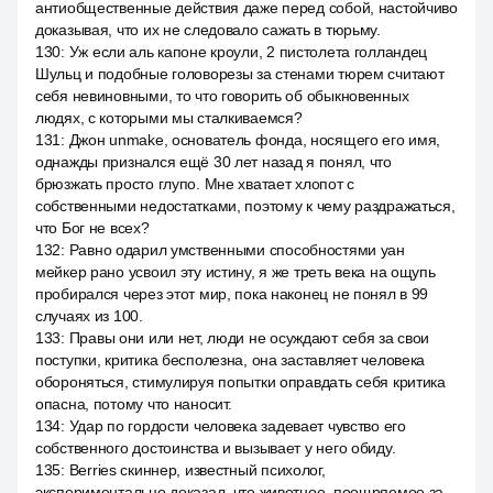
антиобщественные действия даже перед собой, настойчиво
доказывая, что их не следовало сажать в тюрьму.
130
:
Уж если аль капоне кроули, 2 пистолета голландец
Шульц и подобные головорезы за стенами тюрем считают
себя невиновными, то что говорить об обыкновенных
людях, с которыми мы сталкиваемся?
131
:
Джон unmake, основатель фонда, носящего его имя,
однажды признался ещё 30 лет назад я понял, что
брюзжать просто глупо. Мне хватает хлопот с
собственными недостатками, поэтому к чему раздражаться,
что Бог не всех?
132
:
Равно одарил умственными способностями уан
мейкер рано усвоил эту истину, я же треть века на ощупь
пробирался через этот мир, пока наконец не понял в 99
случаях из 100.
133
:
Правы они или нет, люди не осуждают себя за свои
поступки, критика бесполезна, она заставляет человека
обороняться, стимулируя попытки оправдать себя критика
опасна, потому что наносит.
134
:
Удар по гордости человека задевает чувство его
собственного достоинства и вызывает у него обиду.
135
:
Berries скиннер, известный психолог,
экспериментально доказал, что животное, поощряемое за