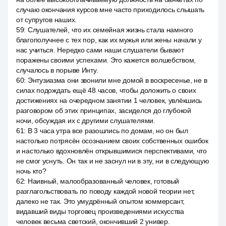
случаю окончания курсов мне часто приходилось слышать
от супругов наших.
59
:
Слушателей, что их семейная жизнь стала намного
благополучнее с тех пор, как их мужья или жены начали у
нас учиться. Нередко сами наши слушатели бывают
поражены своими успехами. Это кажется волшебством,
случалось в порыве Инту.
60
:
Энтузиазма они звонили мне домой в воскресенье, не в
силах подождать ещё 48 часов, чтобы доложить о своих
достижениях на очередном занятии 1 человек, увлёкшись
разговором об этих принципах, засиделся до глубокой
ночи, обсуждая их с другими слушателями.
61
:
В 3 часа утра все разошлись по домам, но он был
настолько потрясён осознанием своих собственных ошибок
и настолько вдохновлён открывшимися перспективами, что
не смог уснуть. Он так и не заснул ни в эту, ни в следующую
ночь кто?
62
:
Наивный, малообразованный человек, готовый
разглагольствовать по поводу каждой новой теории нет,
далеко не так. Это умудрённый опытом коммерсант,
видавший виды торговец произведениями искусства
человек весьма светский, окончивший 2 универ.