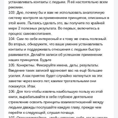
устанавливать контакты с людьми. Я её настоятельно всем
рекомен.
103
:
Дую, почему бы и вам не использовать аналогичную
систему контроля за применением принципов, описанных в
этой книге. Пытаясь сделать это, вы получите по крайней
мере 2 полезных результата. Во первых, включитесь в
процесс самовоспитания.
104
:
Сам по себе интересный и к тому же очень полезный.
Во вторых, обнаружите, что ваше умение устанавливать
контакты и поддерживать отношения с людьми быстро
развивается. Делайте записи об успешном применении
наших принципов. Будьте
105
:
Конкретны. Фиксируйте имена, даты, результаты.
Введение таких записей вдохновит вас на ещё большие
усилия. А как приятно будет случайно наткнуться на эти
заметки через много лет, какими трогательными они
покажутся. Итак.
106
:
Для того чтобы извлечь наибольшую пользу из этой
книги, вырабатывайте в себе глубокое деятельное
стремление освоить принципы взаимоотношений между
людьми дважды послушайте каждую главу, прежде чем
перейти к следующей, слушая почаще.
107
:
Останавливайтесь, чтобы спросить себя, как вы могли