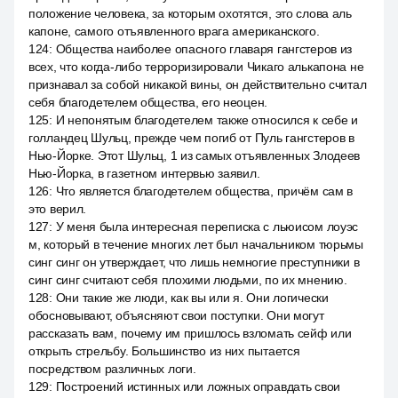
положение человека, за которым охотятся, это слова аль
капоне, самого отъявленного врага американского.
124
:
Общества наиболее опасного главаря гангстеров из
всех, что когда-либо терроризировали Чикаго алькапона не
признавал за собой никакой вины, он действительно считал
себя благодетелем общества, его неоцен.
125
:
И непонятым благодетелем также относился к себе и
голландец Шульц, прежде чем погиб от Пуль гангстеров в
Нью-Йорке. Этот Шульц, 1 из самых отъявленных Злодеев
Нью-Йорка, в газетном интервью заявил.
126
:
Что является благодетелем общества, причём сам в
это верил.
127
:
У меня была интересная переписка с льюисом лоуэс
м, который в течение многих лет был начальником тюрьмы
синг синг он утверждает, что лишь немногие преступники в
синг синг считают себя плохими людьми, по их мнению.
128
:
Они такие же люди, как вы или я. Они логически
обосновывают, объясняют свои поступки. Они могут
рассказать вам, почему им пришлось взломать сейф или
открыть стрельбу. Большинство из них пытается
посредством различных логи.
129
:
Построений истинных или ложных оправдать свои