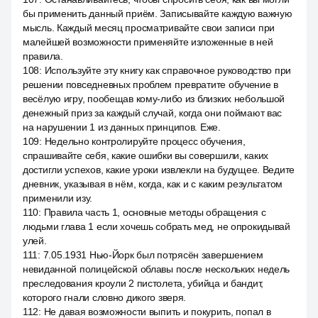
бы применить данный приём. Записывайте каждую важную
мысль. Каждый месяц просматривайте свои записи при
малейшей возможности применяйте изложенные в ней
правила.
108
:
Используйте эту книгу как справочное руководство при
решении повседневных проблем превратите обучение в
весёлую игру, пообещав кому-либо из близких небольшой
денежный приз за каждый случай, когда они поймают вас
на нарушении 1 из данных принципов. Еже.
109
:
Недельно контролируйте процесс обучения,
спрашивайте себя, какие ошибки вы совершили, каких
достигли успехов, какие уроки извлекли на будущее. Ведите
дневник, указывая в нём, когда, как и с каким результатом
применили изу.
110
:
Правила часть 1, основные методы обращения с
людьми глава 1 если хочешь собрать мед, не опрокидывай
улей.
111
:
7.05.1931 Нью-Йорк был потрясён завершением
невиданной полицейской облавы после нескольких недель
преследования кроули 2 пистолета, убийца и бандит,
которого гнали словно дикого зверя.
112
:
Не давая возможности выпить и покурить, попал в