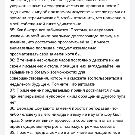
удержать в памяти содержание этих контрактов я почти 2
года писал книгу об ораторском искусстве и все же время от
времени перечитываю её, чтобы вспомнить, что написано в
моей собственной книге удивительно.
85
:
Как быстро все забывается. Поэтому, намереваясь
извлечь из этой книги реальную долгосрочную пользу, не
думайте, что достаточно проглотить её за 1 присест,
внимательно послушав, следует ежемесячно
просматривать свои заметки хотя бы.
86
:
В течение нескольких часов постоянно держите их на
своём письменном столе, почаще в них заглядывайте, не
забывайте о богатых возможностях для
совершенствования, которыми сможете воспользоваться в
недалёком будущем. Помните, что автомати
87
:
Применение предлагаемых правил достигается лишь
при непрерывном и упорном к ним обращении другого пути
нет.
88
:
Бернард шоу как-то заметил просто преподавая что-
либо человеку вы его никогда ничему не научите шоу был
прав. Учение активный процесс, и собственный опыт в нём
играет существенную роль, поэтому, стремясь освоить
89
:
Приёмы, предлагаемые в этой книге воплощайте их в