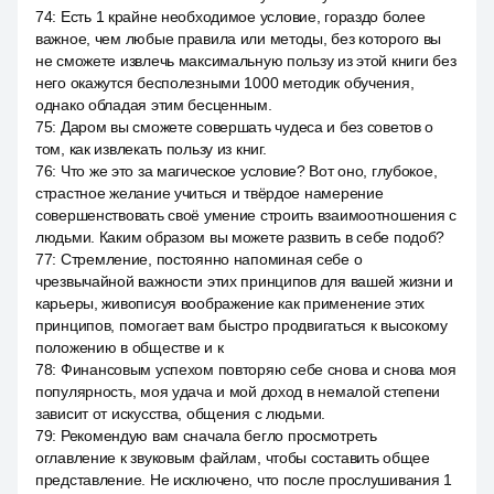
74
:
Есть 1 крайне необходимое условие, гораздо более
важное, чем любые правила или методы, без которого вы
не сможете извлечь максимальную пользу из этой книги без
него окажутся бесполезными 1000 методик обучения,
однако обладая этим бесценным.
75
:
Даром вы сможете совершать чудеса и без советов о
том, как извлекать пользу из книг.
76
:
Что же это за магическое условие? Вот оно, глубокое,
страстное желание учиться и твёрдое намерение
совершенствовать своё умение строить взаимоотношения с
людьми. Каким образом вы можете развить в себе подоб?
77
:
Стремление, постоянно напоминая себе о
чрезвычайной важности этих принципов для вашей жизни и
карьеры, живописуя воображение как применение этих
принципов, помогает вам быстро продвигаться к высокому
положению в обществе и к
78
:
Финансовым успехом повторяю себе снова и снова моя
популярность, моя удача и мой доход в немалой степени
зависит от искусства, общения с людьми.
79
:
Рекомендую вам сначала бегло просмотреть
оглавление к звуковым файлам, чтобы составить общее
представление. Не исключено, что после прослушивания 1