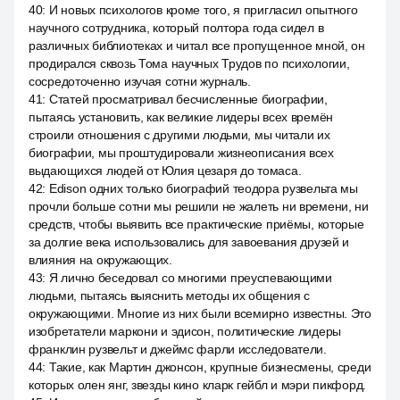
40
:
И новых психологов кроме того, я пригласил опытного
научного сотрудника, который полтора года сидел в
различных библиотеках и читал все пропущенное мной, он
продирался сквозь Тома научных Трудов по психологии,
сосредоточенно изучая сотни журналь.
41
:
Статей просматривал бесчисленные биографии,
пытаясь установить, как великие лидеры всех времён
строили отношения с другими людьми, мы читали их
биографии, мы проштудировали жизнеописания всех
выдающихся людей от Юлия цезаря до томаса.
42
:
Edison одних только биографий теодора рузвельта мы
прочли больше сотни мы решили не жалеть ни времени, ни
средств, чтобы выявить все практические приёмы, которые
за долгие века использовались для завоевания друзей и
влияния на окружающих.
43
:
Я лично беседовал со многими преуспевающими
людьми, пытаясь выяснить методы их общения с
окружающими. Многие из них были всемирно известны. Это
изобретатели маркони и эдисон, политические лидеры
франклин рузвельт и джеймс фарли исследователи.
44
:
Такие, как Мартин джонсон, крупные бизнесмены, среди
которых олен янг, звезды кино кларк гейбл и мэри пикфорд.