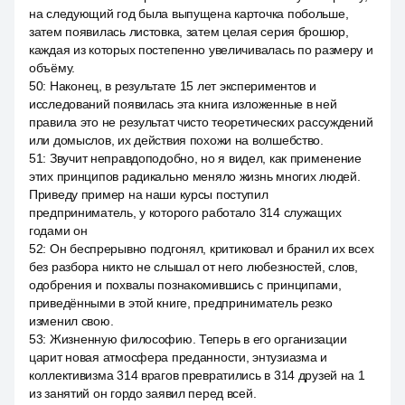
на следующий год была выпущена карточка побольше,
затем появилась листовка, затем целая серия брошюр,
каждая из которых постепенно увеличивалась по размеру и
объёму.
50
:
Наконец, в результате 15 лет экспериментов и
исследований появилась эта книга изложенные в ней
правила это не результат чисто теоретических рассуждений
или домыслов, их действия похожи на волшебство.
51
:
Звучит неправдоподобно, но я видел, как применение
этих принципов радикально меняло жизнь многих людей.
Приведу пример на наши курсы поступил
предприниматель, у которого работало 314 служащих
годами он
52
:
Он беспрерывно подгонял, критиковал и бранил их всех
без разбора никто не слышал от него любезностей, слов,
одобрения и похвалы познакомившись с принципами,
приведёнными в этой книге, предприниматель резко
изменил свою.
53
:
Жизненную философию. Теперь в его организации
царит новая атмосфера преданности, энтузиазма и
коллективизма 314 врагов превратились в 314 друзей на 1
из занятий он гордо заявил перед всей.