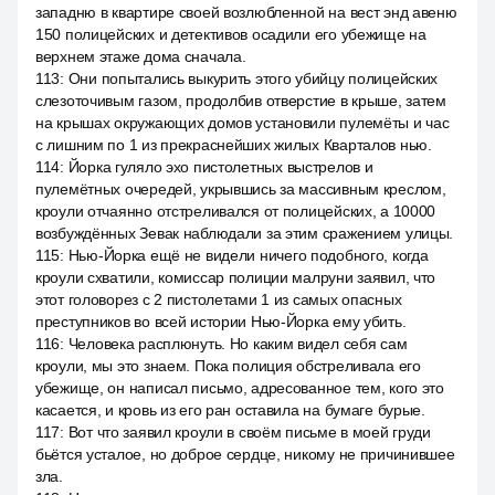
западню в квартире своей возлюбленной на вест энд авеню
150 полицейских и детективов осадили его убежище на
верхнем этаже дома сначала.
113
:
Они попытались выкурить этого убийцу полицейских
слезоточивым газом, продолбив отверстие в крыше, затем
на крышах окружающих домов установили пулемёты и час
с лишним по 1 из прекраснейших жилых Кварталов нью.
114
:
Йорка гуляло эхо пистолетных выстрелов и
пулемётных очередей, укрывшись за массивным креслом,
кроули отчаянно отстреливался от полицейских, а 10000
возбуждённых Зевак наблюдали за этим сражением улицы.
115
:
Нью-Йорка ещё не видели ничего подобного, когда
кроули схватили, комиссар полиции малруни заявил, что
этот головорез с 2 пистолетами 1 из самых опасных
преступников во всей истории Нью-Йорка ему убить.
116
:
Человека расплюнуть. Но каким видел себя сам
кроули, мы это знаем. Пока полиция обстреливала его
убежище, он написал письмо, адресованное тем, кого это
касается, и кровь из его ран оставила на бумаге бурые.
117
:
Вот что заявил кроули в своём письме в моей груди
бьётся усталое, но доброе сердце, никому не причинившее
зла.