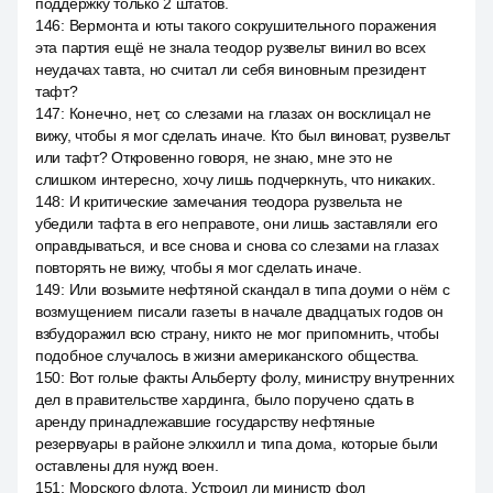
поддержку только 2 штатов.
146
:
Вермонта и юты такого сокрушительного поражения
эта партия ещё не знала теодор рузвельт винил во всех
неудачах тавта, но считал ли себя виновным президент
тафт?
147
:
Конечно, нет, со слезами на глазах он восклицал не
вижу, чтобы я мог сделать иначе. Кто был виноват, рузвельт
или тафт? Откровенно говоря, не знаю, мне это не
слишком интересно, хочу лишь подчеркнуть, что никаких.
148
:
И критические замечания теодора рузвельта не
убедили тафта в его неправоте, они лишь заставляли его
оправдываться, и все снова и снова со слезами на глазах
повторять не вижу, чтобы я мог сделать иначе.
149
:
Или возьмите нефтяной скандал в типа доуми о нём с
возмущением писали газеты в начале двадцатых годов он
взбудоражил всю страну, никто не мог припомнить, чтобы
подобное случалось в жизни американского общества.
150
:
Вот голые факты Альберту фолу, министру внутренних
дел в правительстве хардинга, было поручено сдать в
аренду принадлежавшие государству нефтяные
резервуары в районе элкхилл и типа дома, которые были
оставлены для нужд воен.
151
:
Морского флота. Устроил ли министр фол