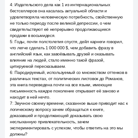
4
:
Издательского дела как 1 из интернациональных
бестселлеров она касалась актуальной области и
удовлетворяла человеческую потребность, свойственную
не только периоду после великой депрессии, о чем
свидетельствуют её непрерывно продолжающиеся
продажи в восьмидеся.
5
:
Годы, почти полстолетия спустя, дейл карнеги говорил,
что легче сделать 1 000 000 $, чем добавить фразу в
английский язык, как завоёвывать друзей и оказывать
влияние на людей, стало именно такой фразой,
цитируемой пересказываем.
6
:
Пародируемый, используемый со множеством оттенков в
различных текстах, от политических листовок до Романов,
эта книга переведена почти на все языки, имеющие
письменность каждое поколение открывает её заново и
находит в ней нечто.
7
:
Звучное своему времени, сказанное выше приводит нас к
логическому вопросу зачем обращаться к книге,
доказавшей и продолжающей доказывать свою
неслыханную привлекательность, зачем
экспериментировать с успехом, чтобы ответить на это мы
должны?