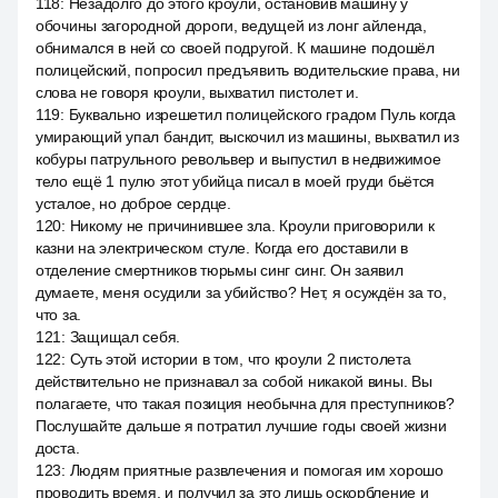
118
:
Незадолго до этого кроули, остановив машину у
обочины загородной дороги, ведущей из лонг айленда,
обнимался в ней со своей подругой. К машине подошёл
полицейский, попросил предъявить водительские права, ни
слова не говоря кроули, выхватил пистолет и.
119
:
Буквально изрешетил полицейского градом Пуль когда
умирающий упал бандит, выскочил из машины, выхватил из
кобуры патрульного револьвер и выпустил в недвижимое
тело ещё 1 пулю этот убийца писал в моей груди бьётся
усталое, но доброе сердце.
120
:
Никому не причинившее зла. Кроули приговорили к
казни на электрическом стуле. Когда его доставили в
отделение смертников тюрьмы синг синг. Он заявил
думаете, меня осудили за убийство? Нет, я осуждён за то,
что за.
121
:
Защищал себя.
122
:
Суть этой истории в том, что кроули 2 пистолета
действительно не признавал за собой никакой вины. Вы
полагаете, что такая позиция необычна для преступников?
Послушайте дальше я потратил лучшие годы своей жизни
доста.
123
:
Людям приятные развлечения и помогая им хорошо
проводить время, и получил за это лишь оскорбление и