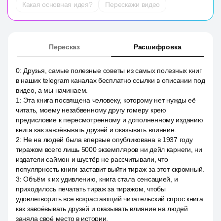
Какая основная идея?
Перескажи видео
Пересказ
Расшифровка
0
:
Друзья, самые полезные советы из самых полезных книг
в наших telegram каналах бесплатно ссылки в описании под
видео, а мы начинаем.
1
:
Эта книга посвящена человеку, которому нет нужды её
читать, моему незабвенному другу гомеру крею
предисловие к пересмотренному и дополненному изданию
книга как завоёвывать друзей и оказывать влияние.
2
:
Не на людей была впервые опубликована в 1937 году
тиражом всего лишь 5000 экземпляров ни дейл карнеги, ни
издатели саймон и шустёр не рассчитывали, что
популярность книги заставит выйти тираж за этот скромный.
3
:
Объём к их удивлению, книга стала сенсацией, и
приходилось печатать тираж за тиражом, чтобы
удовлетворить все возрастающий читательский спрос книга
как завоёвывать друзей и оказывать влияние на людей
заняла своё место в истории.