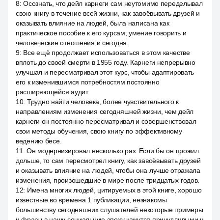
8
:
Осознать, что дейл карнеги сам неутомимо переделывал
свою книгу в течение всей жизни, как завоёвывать друзей и
оказывать влияние на людей, была написана как
практическое пособие к его курсам, умение говорить и
человеческие отношения и сегодня.
9
:
Все ещё продолжает использоваться в этом качестве
вплоть до своей смерти в 1955 году. Карнеги непрерывно
улучшал и пересматривал этот курс, чтобы адаптировать
его к изменившимся потребностям постоянно
расширяющейся аудит.
10
:
Трудно найти человека, более чувствительного к
направлениям изменения сегодняшней жизни, чем дейл
карнеги он постоянно пересматривал и совершенствовал
свои методы обучения, свою книгу по эффективному
ведению бесе.
11
:
Он модернизировал несколько раз. Если бы он прожил
дольше, то сам пересмотрел книгу, как завоёвывать друзей
и оказывать влияние на людей, чтобы она лучше отражала
изменения, произошедшие в мире после тридцатых годов.
12
:
Имена многих людей, цитируемых в этой книге, хорошо
известные во времена 1 публикации, незнакомы
большинству сегодняшних слушателей некоторые примеры
и фразы в нашу социальную эпоху кажутся причудливыми и