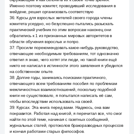
Именно поэтому комитет, проводивший исследования в
мейдене, решил организовать соответствую
36
:
Курсы для взрослых жителей своего города члены
комитета усердно, но безуспешно пытались разыскать
практический учебник по этим вопросам наконец они
обратились к 1 из признанных мировых авторитетов в
области обучения взрослых и попро.
37
:
Просили порекомендовать какое-нибудь руководство,
отвечающее необходимым требованиям, тот однозначно
ответил я знаю, чего хотят эти люди, но такой книги ещё
никто не написал в истинности этого заявления я убедился
на собственном опыте.
38
:
Долгие годы, занимаясь поисками практичного,
отвечающего всем требованиям пособия по проблемам
межличностных взаимоотношений, поскольку подобной
книги не существовало, я попытался написать её сам,
чтобы впоследствии использовать на своей.
39
:
Курсах. Эта книга перед вами. Надеюсь, она вам
понравится. Работая над книгой, я перечитал все, что смог
найти по этой теме, начиная с газетных сообщений,
журнальных статей, протоколов бракоразводных процессов
и кончая работами старых философов.