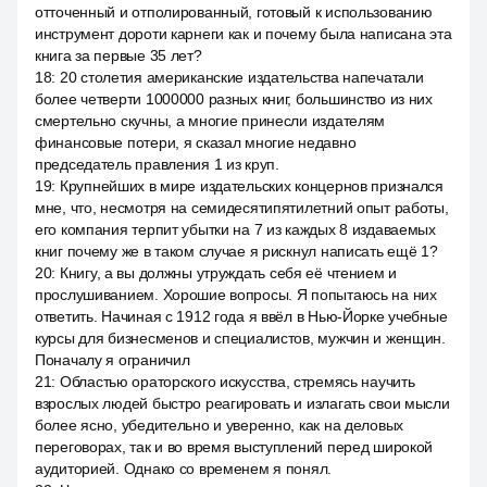
отточенный и отполированный, готовый к использованию
инструмент дороти карнеги как и почему была написана эта
книга за первые 35 лет?
18
:
20 столетия американские издательства напечатали
более четверти 1000000 разных книг, большинство из них
смертельно скучны, а многие принесли издателям
финансовые потери, я сказал многие недавно
председатель правления 1 из круп.
19
:
Крупнейших в мире издательских концернов признался
мне, что, несмотря на семидесятипятилетний опыт работы,
его компания терпит убытки на 7 из каждых 8 издаваемых
книг почему же в таком случае я рискнул написать ещё 1?
20
:
Книгу, а вы должны утруждать себя её чтением и
прослушиванием. Хорошие вопросы. Я попытаюсь на них
ответить. Начиная с 1912 года я ввёл в Нью-Йорке учебные
курсы для бизнесменов и специалистов, мужчин и женщин.
Поначалу я ограничил
21
:
Областью ораторского искусства, стремясь научить
взрослых людей быстро реагировать и излагать свои мысли
более ясно, убедительно и уверенно, как на деловых
переговорах, так и во время выступлений перед широкой
аудиторией. Однако со временем я понял.