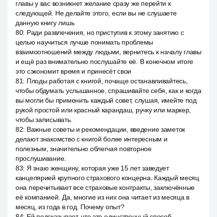
главы у вас возникнет желание сразу же перейти к
следующей. Не делайте этого, если вы не слушаете
данную книгу лишь
80
:
Ради развлечения, но приступив к этому занятию с
целью научиться лучше понимать проблемы
взаимоотношений между людьми, вернитесь к началу главы
и ещё раз внимательно послушайте её. В конечном итоге
это сэкономит время и принесёт свои
81
:
Плоды работая с книгой, почаще останавливайтесь,
чтобы обдумать услышанное, спрашивайте себя, как и когда
вы могли бы применить каждый совет, слушая, имейте под
рукой простой или красный карандаш, ручку или маркер,
чтобы записывать.
82
:
Важные советы и рекомендации, введение заметок
делают знакомство с книгой более интересным и
полезным, значительно облегчая повторное
прослушивание.
83
:
Я знаю женщину, которая уже 15 лет заведует
канцелярией крупного страхового концерна. Каждый месяц
она перечитывает все страховые контракты, заключённые
её компанией. Да, многие из них она читает из месяца в
месяц, из года в год. Почему опыт?
84
:
Ей подсказывает, что это единственный способ