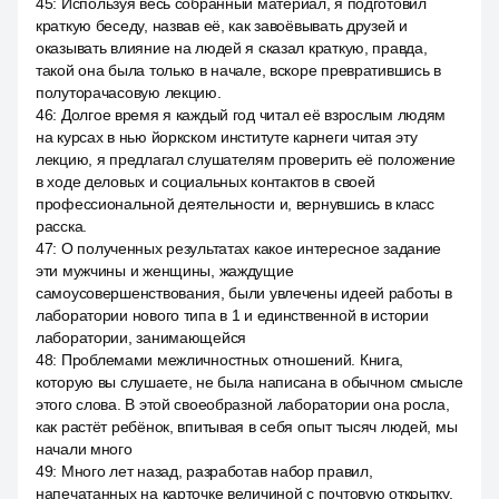
45
:
Используя весь собранный материал, я подготовил
краткую беседу, назвав её, как завоёвывать друзей и
оказывать влияние на людей я сказал краткую, правда,
такой она была только в начале, вскоре превратившись в
полуторачасовую лекцию.
46
:
Долгое время я каждый год читал её взрослым людям
на курсах в нью йоркском институте карнеги читая эту
лекцию, я предлагал слушателям проверить её положение
в ходе деловых и социальных контактов в своей
профессиональной деятельности и, вернувшись в класс
расска.
47
:
О полученных результатах какое интересное задание
эти мужчины и женщины, жаждущие
самоусовершенствования, были увлечены идеей работы в
лаборатории нового типа в 1 и единственной в истории
лаборатории, занимающейся
48
:
Проблемами межличностных отношений. Книга,
которую вы слушаете, не была написана в обычном смысле
этого слова. В этой своеобразной лаборатории она росла,
как растёт ребёнок, впитывая в себя опыт тысяч людей, мы
начали много
49
:
Много лет назад, разработав набор правил,
напечатанных на карточке величиной с почтовую открытку,