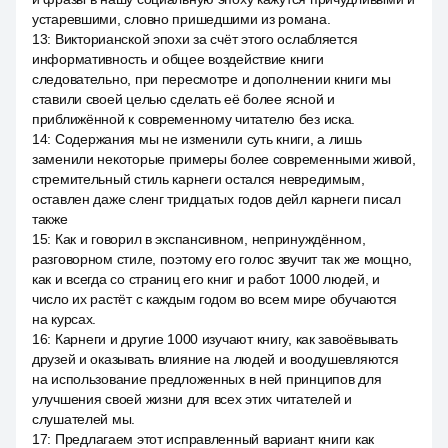
устаревшими, словно пришедшими из романа.
13
:
Викторианской эпохи за счёт этого ослабляется
информативность и общее воздействие книги
следовательно, при пересмотре и дополнении книги мы
ставили своей целью сделать её более ясной и
приближённой к современному читателю без иска.
14
:
Содержания мы не изменили суть книги, а лишь
заменили некоторые примеры более современными живой,
стремительный стиль карнеги остался невредимым,
оставлен даже сленг тридцатых годов дейл карнеги писал
также
15
:
Как и говорил в экспансивном, непринуждённом,
разговорном стиле, поэтому его голос звучит так же мощно,
как и всегда со страниц его книг и работ 1000 людей, и
число их растёт с каждым годом во всем мире обучаются
на курсах.
16
:
Карнеги и другие 1000 изучают книгу, как завоёвывать
друзей и оказывать влияние на людей и воодушевляются
на использование предложенных в ней принципов для
улучшения своей жизни для всех этих читателей и
слушателей мы.
17
:
Предлагаем этот исправленный вариант книги как