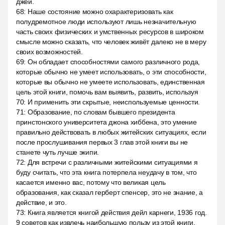
джей.
68
:
Наше состояние можно охарактеризовать как
полудремотное люди используют лишь незначительную
часть своих физических и умственных ресурсов в широком
смысле можно сказать, что человек живёт далеко не в меру
своих возможностей.
69
:
Он обладает способностями самого различного рода,
которые обычно не умеет использовать, о эти способности,
которые вы обычно не умеете использовать, единственная
цель этой книги, помочь вам выявить, развить, используя
70
:
И применить эти скрытые, неиспользуемые ценности.
71
:
Образование, по словам бывшего президента
принстонского университета джона хиббена, это умение
правильно действовать в любых житейских ситуациях, если
после прослушивания первых 3 глав этой книги вы не
станете чуть лучше экипи.
72
:
Для встречи с различными житейскими ситуациями я
буду считать, что эта книга потерпела неудачу в том, что
касается именно вас, потому что великая цель
образования, как сказал герберт спенсер, это не знание, а
действие, и это.
73
:
Книга является книгой действия дейл карнеги, 1936 год.
9 советов как извлечь наибольшую пользу из этой книги.