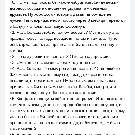
40
:
Ну, мы подписали бы какой-нибудь азербайджанский
договор, хорошие отношения, друзья там семьями
дружили. Ну хорошо, он говорит, давай ты больше не
нужен. Ты говоришь, нет, я просто через 3 месяца переехал
в Калугу и открыл там новую фабрику в
41
:
Раза больше люблю. Зачем воевать? Мстить ему его,
правда, через полгода посадили, потом и там все. Ну то
есть карма, она сама пришла, как бы она сама хлопнула,
как бы.
42
:
Почему решил не воевать? Я не страх агрессии.
43
:
Смотри, это связано с тем, что у тебя есть.
44
:
Раза больше. Почему решил не воевать? Я не люблю.
Зачем воевать, мстить ему его, правда, через полгода
посадили, потом и там все. Ну то есть карма, она сама
пришла, как бы она сама хлопнула. Как бы, смотри, это
связано с тем, что у тебя есть страх агрессии.
45
:
Конфликты защиты собственных границ. И это связано с
тем, что ты сам где-то тоже продолбался в сторону него, и
ты не чувствовал легитимности воевать против него, потому
что это был как бы твой платёж от совести за то, что ты в
прошлом тоже где-то накосячил. Да, собственно, не было
таких мыслей.
46
:
Я просто знал, что я открою новое и лучшее. То есть