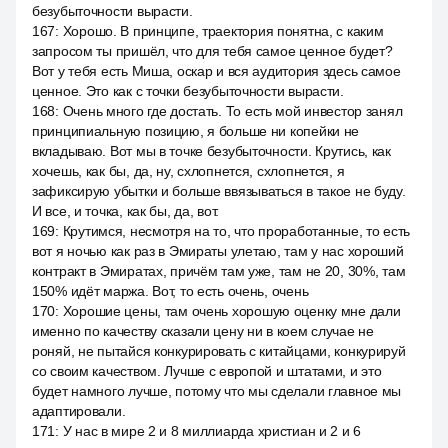
безубыточности вырасти.
167
:
Хорошо. В принципе, траектория понятна, с каким
запросом ты пришёл, что для тебя самое ценное будет?
Вот у тебя есть Миша, оскар и вся аудитория здесь самое
ценное. Это как с точки безубыточности вырасти.
168
:
Очень много где достать. То есть мой инвестор занял
принципиальную позицию, я больше ни копейки не
вкладываю. Вот мы в точке безубыточности. Крутись, как
хочешь, как бы, да, ну, схлопнется, схлопнется, я
зафиксирую убытки и больше ввязываться в такое не буду.
И все, и точка, как бы, да, вот.
169
:
Крутимся, несмотря на то, что проработанные, то есть
вот я ночью как раз в Эмираты улетаю, там у нас хороший
контракт в Эмиратах, причём там уже, там не 20, 30%, там
150% идёт маржа. Вот, то есть очень, очень
170
:
Хорошие цены, там очень хорошую оценку мне дали
именно по качеству сказали цену ни в коем случае не
роняй, не пытайся конкурировать с китайцами, конкурируй
со своим качеством. Лучше с европой и штатами, и это
будет намного лучше, потому что мы сделали главное мы
адаптировали.
171
:
У нас в мире 2 и 8 миллиарда христиан и 2 и 6