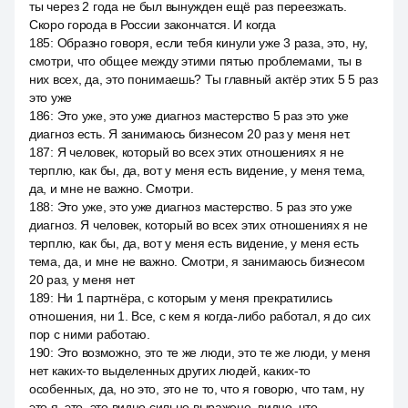
ты через 2 года не был вынужден ещё раз переезжать.
Скоро города в России закончатся. И когда
185
:
Образно говоря, если тебя кинули уже 3 раза, это, ну,
смотри, что общее между этими пятью проблемами, ты в
них всех, да, это понимаешь? Ты главный актёр этих 5 5 раз
это уже
186
:
Это уже, это уже диагноз мастерство 5 раз это уже
диагноз есть. Я занимаюсь бизнесом 20 раз у меня нет.
187
:
Я человек, который во всех этих отношениях я не
терплю, как бы, да, вот у меня есть видение, у меня тема,
да, и мне не важно. Смотри.
188
:
Это уже, это уже диагноз мастерство. 5 раз это уже
диагноз. Я человек, который во всех этих отношениях я не
терплю, как бы, да, вот у меня есть видение, у меня есть
тема, да, и мне не важно. Смотри, я занимаюсь бизнесом
20 раз, у меня нет
189
:
Ни 1 партнёра, с которым у меня прекратились
отношения, ни 1. Все, с кем я когда-либо работал, я до сих
пор с ними работаю.
190
:
Это возможно, это те же люди, это те же люди, у меня
нет каких-то выделенных других людей, каких-то
особенных, да, но это, это не то, что я говорю, что там, ну
это я, это, это видно сильно выражено, видно, что