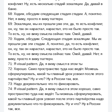
конфликт. Ну, есть несколько стадий эскаляции. Да, давай в
баню.
68
:
Ходим, обсудим следующая стадия стадии. А, понятно.
Нет, я вижу, просто я вижу паттерн.
69
:
Эскаляции, мы их прошли уже эти, да, то есть конфликт,
он, ну, так он нарастал, нарастал, это не было просто так.
То есть, ну, не вижу смысла сейчас там. Окей, давай.
70
:
Ходим, обсудим. Следующая стадия эскаляции. Мы их
прошли уже эти стадии. А, понятно, да, то есть конфликт,
он, ну, так он нарастал, нарастал, это не было просто так.
То есть, ну, не вижу смысла сейчас там. Окей, давай. Нет, я
вижу, просто я вижу паттерн.
71
:
Я visual pattern. Да, я вижу смысл в этом ты
72
:
Хорошо. Само пространство туда нас ведёт. Можешь
сформулировать, какой ты главный урок усвоил после этого
партнёрства? Ну и что? Ну в России так, все.
73
:
Надо документально что-то фиксировать.
74
:
Я visual pattern. Да, я вижу смысл в этом хорошо, само
пространство туда нас ведёт. Ты можешь сформулировать,
какой ты главный урок усвоил после этого партнёрства надо
документально что-то фиксировать. Ну и что? Ну в России
так, все.