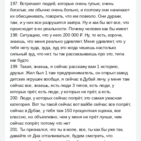
197
:
Встречают людей, которые очень тупые, очень
богатые, им обычно очень больно, и поэтому они начинают
их обесценивать, говорить, что им повезло. Они дураки,
там, и у них все разрушится завтра. Ну и как бы вот все, что
происходит в их реальности. Почему человек как бы имеет
198
:
Ситуацию, что у него 200 000 ₽. Ну, то есть, короче,
знаешь, что меня реально удивляет. Меня удивляет, что у
тебя нету зуда, зуда, зуд это когда чешешь настолько
сильный зуд, что нет, ты так рассказываешь про это, типа
как будто
199
:
Такая, знаешь, я сейчас расскажу вам 1 историю,
друзья. Жил был 1 там предприниматель, он открыл завод
детских игрушек вообще, я сейчас в Дубай лечу, у меня там
сейчас все, знаешь, есть люди 3 типов, есть люди, у
которых прёт, есть люди, у которых не прёт, а есть.
200
:
Люди, у которых сейчас попрёт, это самая ужасная
категория. Вот ты такой сейчас вот вайбе сейчас все попрёт,
сейчас в Дубае, у тебя там 150 процентная оценка, все
классно, но объективно, чем у меня не прёт лучше, чем
сейчас попрёт, потому что нет
201
:
Ты признался, что ты в жопе, все, ты как бы уже так,
давайте от Дна отталкиваться, будем смотреть, что