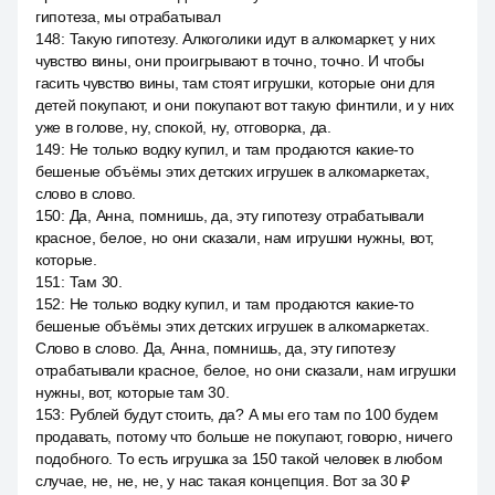
гипотеза, мы отрабатывал
148
:
Такую гипотезу. Алкоголики идут в алкомаркет, у них
чувство вины, они проигрывают в точно, точно. И чтобы
гасить чувство вины, там стоят игрушки, которые они для
детей покупают, и они покупают вот такую финтили, и у них
уже в голове, ну, спокой, ну, отговорка, да.
149
:
Не только водку купил, и там продаются какие-то
бешеные объёмы этих детских игрушек в алкомаркетах,
слово в слово.
150
:
Да, Анна, помнишь, да, эту гипотезу отрабатывали
красное, белое, но они сказали, нам игрушки нужны, вот,
которые.
151
:
Там 30.
152
:
Не только водку купил, и там продаются какие-то
бешеные объёмы этих детских игрушек в алкомаркетах.
Слово в слово. Да, Анна, помнишь, да, эту гипотезу
отрабатывали красное, белое, но они сказали, нам игрушки
нужны, вот, которые там 30.
153
:
Рублей будут стоить, да? А мы его там по 100 будем
продавать, потому что больше не покупают, говорю, ничего
подобного. То есть игрушка за 150 такой человек в любом
случае, не, не, не, у нас такая концепция. Вот за 30 ₽