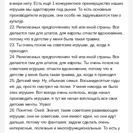
в мире нету. Есть ещё 1 конкурентное преимущество наших
игрушек мы адаптируем под рынки. То есть основные
производители игрушек, они особо не задумываются там о
культур.
22
:
Религиозных предпочтениях той или иной страны. Все
делается там для штатов, для европы отчасти вдохновение,
потому что в детстве у меня была такая травма.
23
:
Ты очень похож на советские игрушки, да, когда я
приходил.
24
:
Религиозных предпочтениях той или иной страны. Все
делается там для штатов, для европы. Ты очень похож на
советские игрушки, отчасти вдохновение, потому что в
детстве у меня была такая травма, да, когда я приходил
25
:
Детский мир. Ну, обычная семья. Восьмидесятые годы
её, да, просто смотрел на полке. У меня никогда не было
этих игрушек. Вот всегда очень хотелось, когда начал
производить игрушки, я тут же начал воплощать все свои
детские мечты. Угувот.
26
:
Понятно. Окей. Значит, такие советские развивающие
игрушки, они не советские, они имеют идеи, но они идут
дальше, потому что фантазия, задачи сделать очень
интересные, полезные и многофункциональные. То есть у