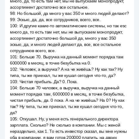
много, да, то есть там нет, мы не выпускаем монопродукт,
ассортимент достаточно все остальное.
98
:
Но большой, да много у вас 350 и много людей делают?
99
:
Эскью, да, да, все сотрудников, всего, все.
100
:
И другие какие-то автоматические системы, но так esc
много да, то есть там нет, мы не выпускаем монопродукт,
ассортимент достаточно большой да, много у вас 350
эскью, да, и много людей делают да, все, все остальное
сотрудников всего, все.
101
:
Больше 70. Выручка на данный момент порядка там
6000000 в месяц, в точке безубытка на 0.
102
:
Человек, а выручка? А на че живёшь? Ну как так? Ну
типа, ты же приехал, ты же кушал сегодня что-то, да?
103
:
Чистая прибыль. Да? 0. Пока.
104
:
Больше 70 человек, а выручка, выручка на данный
момент порядка там, 6000000 в месяц, в точке безубытка,
чистая прибыль, да. 0 пока. А на че живёшь? На 0? Ну как
так? Ну типа, ты же приехал, ты же кушал сегодня что-то,
да?
105
:
Откушал. Ну, у меня есть генерального директора
зарплата. Сколько? Не сколько в компании. Мы с женой
нераздельно, как 1. То есть инвестор сказал, вы мне нужны
оба в компании, я вам готов 200000 платить, на двоих