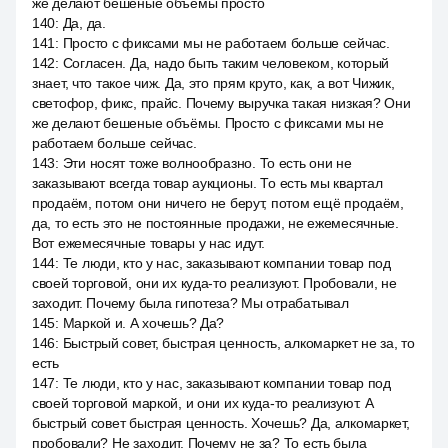
же делают бешеные объёмы просто
140
:
Да, да.
141
:
Просто с фиксами мы не работаем больше сейчас.
142
:
Согласен. Да, надо быть таким человеком, который
знает, что такое чиж. Да, это прям круто, как, а вот Чижик,
светофор, фикс, прайс. Почему выручка такая низкая? Они
же делают бешеные объёмы. Просто с фиксами мы не
работаем больше сейчас.
143
:
Эти носят тоже волнообразно. То есть они не
заказывают всегда товар аукционы. То есть мы квартал
продаём, потом они ничего не берут, потом ещё продаём,
да, то есть это не постоянные продажи, не ежемесячные.
Вот ежемесячные товары у нас идут.
144
:
Те люди, кто у нас, заказывают компании товар под
своей торговой, они их куда-то реализуют. Пробовали, не
заходит. Почему была гипотеза? Мы отрабатывал
145
:
Маркой и. А хочешь? Да?
146
:
Быстрый совет, быстрая ценность, алкомаркет не за, то
есть
147
:
Те люди, кто у нас, заказывают компании товар под
своей торговой маркой, и они их куда-то реализуют. А
быстрый совет быстрая ценность. Хочешь? Да, алкомаркет,
пробовали? Не заходит. Почему не за? То есть была