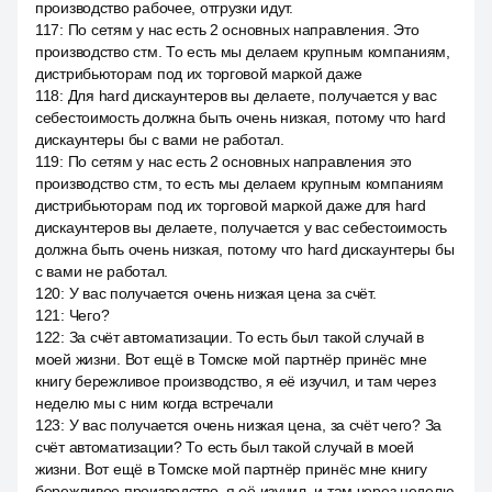
производство рабочее, отгрузки идут.
117
:
По сетям у нас есть 2 основных направления. Это
производство стм. То есть мы делаем крупным компаниям,
дистрибьюторам под их торговой маркой даже
118
:
Для hard дискаунтеров вы делаете, получается у вас
себестоимость должна быть очень низкая, потому что hard
дискаунтеры бы с вами не работал.
119
:
По сетям у нас есть 2 основных направления это
производство стм, то есть мы делаем крупным компаниям
дистрибьюторам под их торговой маркой даже для hard
дискаунтеров вы делаете, получается у вас себестоимость
должна быть очень низкая, потому что hard дискаунтеры бы
с вами не работал.
120
:
У вас получается очень низкая цена за счёт.
121
:
Чего?
122
:
За счёт автоматизации. То есть был такой случай в
моей жизни. Вот ещё в Томске мой партнёр принёс мне
книгу бережливое производство, я её изучил, и там через
неделю мы с ним когда встречали
123
:
У вас получается очень низкая цена, за счёт чего? За
счёт автоматизации? То есть был такой случай в моей
жизни. Вот ещё в Томске мой партнёр принёс мне книгу
бережливое производство, я её изучил, и там через неделю