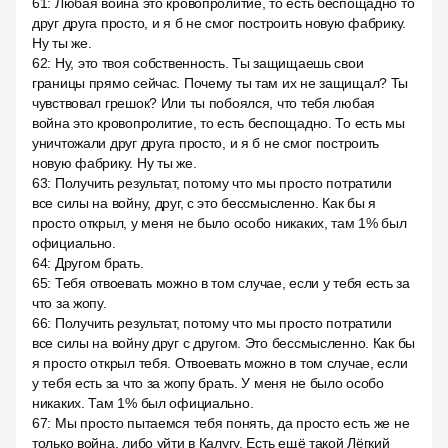
61
:
Любая война это кровопролитие, то есть беспощадно то
друг друга просто, и я б не смог построить новую фабрику.
Ну ты же.
62
:
Ну, это твоя собственность. Ты защищаешь свои
границы прямо сейчас. Почему ты там их не защищал? Ты
чувствовал грешок? Или ты побоялся, что тебя любая
война это кровопролитие, то есть беспощадно. То есть мы
уничтожали друг друга просто, и я б не смог построить
новую фабрику. Ну ты же.
63
:
Получить результат, потому что мы просто потратили
все силы на войну, друг, с это бессмысленно. Как бы я
просто открыл, у меня не было особо никаких, там 1% был
официально.
64
:
Другом брать.
65
:
Тебя отвоевать можно в том случае, если у тебя есть за
что за жопу.
66
:
Получить результат, потому что мы просто потратили
все силы на войну друг с другом. Это бессмысленно. Как бы
я просто открыл тебя. Отвоевать можно в том случае, если
у тебя есть за что за жопу брать. У меня не было особо
никаких. Там 1% был официально.
67
:
Мы просто пытаемся тебя понять, да просто есть же не
только война, либо уйти в Калугу. Есть ещё такой Лёгкий