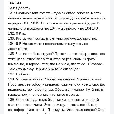
104 140.
130
:
Сделать.
131
:
Сколько стоит вот эта штука? Сейчас себестоимость
имеется ввиду себестоимость производства, себестоимость
порядка 50 ₽, 50 ₽. Вот это все можно сделать. Да, да. В
чижике она продаётся по 104, мы отгрузили по 104 140.
132
:
9 ₽ на
133
:
Кто может поставлять чижику это уже достижение.
134
:
9 ₽. На кто может поставлять чижику это уже
достижение.
135
:
Что такое Чижик групп? Простите, светофор, наверное,
тоже непонятное правительство по регионам. Обрати
внимание, я горжусь тем, что не знаю, что такое. Я соглас.
136
:
Это дискаунтер икс 5 ритейл слово, да?
137
:
Ну блин.
138
:
Что такое Чижик? Это дискаунтер икс 5 ритейл групп.
Простите, светофор, наверное, тоже непонятное слово. Да,
правительство по регионам. Обрати внимание. Ну, блин, я
горжусь тем, что не знаю, что такое я соглас.
139
:
Согласен. Да, надо быть таким человеком, который
знает, что такое чижи. Это прям круто, как, а вот Чижик,
светофор, фикс, прайс. Почему выручка такая низкая? Они