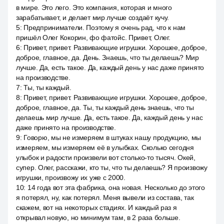
в мире. Это лего. Это компания, которая и много
зарабатывает, и делает мир лучше создаёт кучу.
5
:
Предприниматели. Поэтому я очень рад, что к нам
пришёл Олег Кокорин, фо фатойс. Привет, Олег.
6
:
Привет, привет. Развивающие игрушки. Хорошее, доброе,
доброе, главное, да. День. Знаешь, что ты делаешь? Мир
лучше. Да, есть такое. Да, каждый день у нас даже принято
на производстве.
7
:
Ты, ты каждый.
8
:
Привет, привет. Развивающие игрушки. Хорошее, доброе,
доброе, главное, да. Ты, ты каждый день знаешь, что ты
делаешь мир лучше. Да, есть такое. Да, каждый день у нас
даже принято на производстве.
9
:
Говорю, мы не измеряем в штуках нашу продукцию, мы
измеряем, мы измеряем её в улыбках. Сколько сегодня
улыбок и радости произвели вот столько-то тысяч. Окей,
супер. Олег, расскажи, кто ты, что ты делаешь? Я произвожу
игрушки, произвожу их уже с 2000.
10
:
14 года вот эта фабрика, она новая. Несколько до этого
я потерял, ну, как потерял. Меня вывели из состава, так
скажем, вот на некоторых стадиях. И каждый раз я
открывал новую, но минимум там, в 2 раза больше.