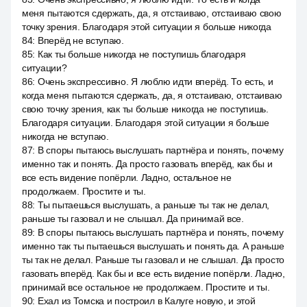
меня пытаются сдержать, да, я отстаиваю, отстаиваю свою
точку зрения. Благодаря этой ситуации я больше никогда
84
:
Вперёд не вступаю.
85
:
Как ты больше никогда не поступишь благодаря
ситуации?
86
:
Очень экспрессивно. Я люблю идти вперёд. То есть, и
когда меня пытаются сдержать, да, я отстаиваю, отстаиваю
свою точку зрения, как ты больше никогда не поступишь.
Благодаря ситуации. Благодаря этой ситуации я больше
никогда не вступаю.
87
:
В споры пытаюсь выслушать партнёра и понять, почему
именно так и понять. Да просто газовать вперёд, как бы и
все есть видение попёрли. Ладно, остальное не
продолжаем. Простите и ты.
88
:
Ты пытаешься выслушать, а раньше ты так не делал,
раньше ты газовал и не слышал. Да принимай все.
89
:
В споры пытаюсь выслушать партнёра и понять, почему
именно так ты пытаешься выслушать и понять да. А раньше
ты так не делал. Раньше ты газовал и не слышал. Да просто
газовать вперёд. Как бы и все есть видение попёрли. Ладно,
принимай все остальное не продолжаем. Простите и ты.
90
:
Ехал из Томска и построил в Калуге новую, и этой