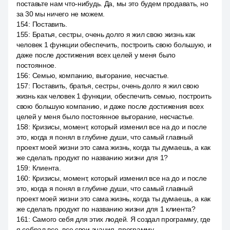
поставьте нам что-нибудь. Да, мы это будем продавать, но
за 30 мы ничего не можем.
154
:
Поставить.
155
:
Братья, сестры, очень долго я жил свою жизнь как
человек 1 функции обеспечить, построить свою большую, и
даже после достижения всех целей у меня было
постоянное.
156
:
Семью, компанию, выгорание, несчастье.
157
:
Поставить, братья, сестры, очень долго я жил свою
жизнь как человек 1 функции, обеспечить семью, построить
свою большую компанию, и даже после достижения всех
целей у меня было постоянное выгорание, несчастье.
158
:
Кризисы, момент, который изменил все на до и после
это, когда я понял в глубине души, что самый главный
проект моей жизни это сама жизнь, когда ты думаешь, а как
же сделать продукт по названию жизни для 1?
159
:
Клиента.
160
:
Кризисы, момент, который изменил все на до и после
это, когда я понял в глубине души, что самый главный
проект моей жизни это сама жизнь, когда ты думаешь, а как
же сделать продукт по названию жизни для 1 клиента?
161
:
Самого себя для этих людей. Я создал программу, где
я собрал все, все свои знания, программу,