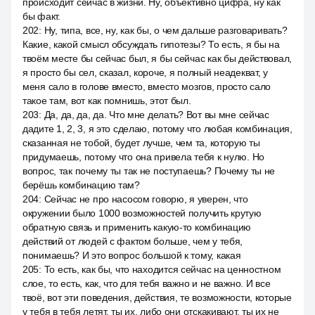
происходит сейчас в жизни. Ну, объективно цифра, ну как
бы факт.
202
:
Ну, типа, все, ну, как бы, о чем дальше разговаривать?
Какие, какой смысл обсуждать гипотезы? То есть, я бы на
твоём месте бы сейчас был, я бы сейчас как бы действовал,
я просто бы сел, сказал, короче, я полный неадекват, у
меня сало в голове вместо, вместо мозгов, просто сало
такое там, вот как помнишь, этот был.
203
:
Да, да, да, да. Что мне делать? Вот вы мне сейчас
дадите 1, 2, 3, я это сделаю, потому что любая комбинация,
сказанная не тобой, будет лучше, чем та, которую ты
придумаешь, потому что она привела тебя к нулю. Но
вопрос, так почему ты так не поступаешь? Почему ты не
берёшь комбинацию там?
204
:
Сейчас не про насосом говорю, я уверен, что
окружении было 1000 возможностей получить крутую
обратную связь и применить какую-то комбинацию
действий от людей с фактом больше, чем у тебя,
понимаешь? И это вопрос большой к тому, какая
205
:
То есть, как бы, что находится сейчас на ценностном
слое, то есть, как, что для тебя важно и не важно. И все
твоё, вот эти поведения, действия, те возможности, которые
у тебя в тебя летят, ты их, либо они отскакивают, ты их не