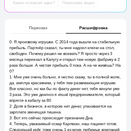
Какая основная идея?
Перескажи видео
Пересказ
Расшифровка
0
:
Я произвожу игрушки. С 2014 года вышли на стабильную
прибыль. Партнёр сказал, ты мне надоел ключи на стол,
свободен. Почему решил не воевать? Я просто через 3
месяца переехал в Калугу и открыл там новую фабрику в 2
раза больше. А чистая прибыль 0 пока. А на че живёшь? На
0?
1
:
Мне уже очень больно, я честно скажу, ты в полной жопе,
да, амплуа красавчика, у тебя там развивающие игрушки.
Все классно, но как бы по факту денег нет, тебя кинули уже
3 раза. Это уже диагноз я visual предпринимателя, который
впрягся в кабалу за 80
2
:
Доля в бизнесе, в котором нет денег, упахивается на
зарплате звенящая тишина.
3
:
Вот это сейчас происходит признание Дна.
4
:
Теперь, уважаемый оскар Карпман, наш пациент готов.
Следующий кейс тоже очень 1 из моих любимых компаний