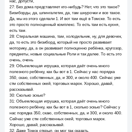
нас, допусти,
27
:
Без дома представляет кто-нибудь? Нет, что это такое?
Бизиборды, да, шпингалетик, да, там шнурочки и все такое.
Да, мы из этого сделали 1. И вот там ещё в Томске. То есть
это просто полноценный комплекс. То есть там есть кухня,
есть там.
28
:
Стиральная машина, там, холодильник, ну, для девочек,
да, то есть это бизиборд, который не просто развивает
моторику, да, а он развивает полноценно ребёнка, кругозор,
предметы, новые социальные Роли и так далее. То есть это
очень, очень
29
:
Объемлющая игрушка, которая даёт очень много
полезного ребёнку, как бы вот в 1. Сейчас у нас порядка
350, скаю, собственных, да, и 300, и около 400. Сейчас уже
стм собственных окей, торговых марок. Хорошо, давай,
рассказывай.
30
:
Сколько эскью?
31
:
Объемлющая игрушка, которая даёт очень много
полезного ребёнку, как бы вот в 1, сколько эскью? Сейчас у
нас порядка 350, скаю, собственных, да, и 300, и около 400.
Сейчас уже стм собственных окей, торговых марок.
Хорошо, давай, рассказывай.
32
:
Даже Томск открыл, он мог так сказать.