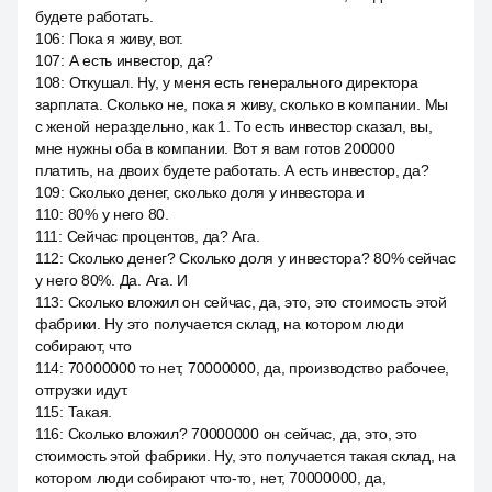
будете работать.
106
:
Пока я живу, вот.
107
:
А есть инвестор, да?
108
:
Откушал. Ну, у меня есть генерального директора
зарплата. Сколько не, пока я живу, сколько в компании. Мы
с женой нераздельно, как 1. То есть инвестор сказал, вы,
мне нужны оба в компании. Вот я вам готов 200000
платить, на двоих будете работать. А есть инвестор, да?
109
:
Сколько денег, сколько доля у инвестора и
110
:
80% у него 80.
111
:
Сейчас процентов, да? Ага.
112
:
Сколько денег? Сколько доля у инвестора? 80% сейчас
у него 80%. Да. Ага. И
113
:
Сколько вложил он сейчас, да, это, это стоимость этой
фабрики. Ну это получается склад, на котором люди
собирают, что
114
:
70000000 то нет, 70000000, да, производство рабочее,
отгрузки идут.
115
:
Такая.
116
:
Сколько вложил? 70000000 он сейчас, да, это, это
стоимость этой фабрики. Ну, это получается такая склад, на
котором люди собирают что-то, нет, 70000000, да,