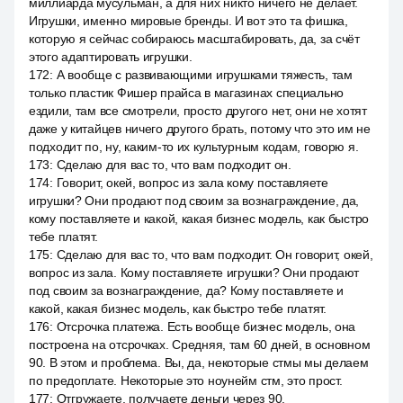
миллиарда мусульман, а для них никто ничего не делает.
Игрушки, именно мировые бренды. И вот это та фишка,
которую я сейчас собираюсь масштабировать, да, за счёт
этого адаптировать игрушки.
172
:
А вообще с развивающими игрушками тяжесть, там
только пластик Фишер прайса в магазинах специально
ездили, там все смотрели, просто другого нет, они не хотят
даже у китайцев ничего другого брать, потому что это им не
подходит по, ну, каким-то их культурным кодам, говорю я.
173
:
Сделаю для вас то, что вам подходит он.
174
:
Говорит, окей, вопрос из зала кому поставляете
игрушки? Они продают под своим за вознаграждение, да,
кому поставляете и какой, какая бизнес модель, как быстро
тебе платят.
175
:
Сделаю для вас то, что вам подходит. Он говорит, окей,
вопрос из зала. Кому поставляете игрушки? Они продают
под своим за вознаграждение, да? Кому поставляете и
какой, какая бизнес модель, как быстро тебе платят.
176
:
Отсрочка платежа. Есть вообще бизнес модель, она
построена на отсрочках. Средняя, там 60 дней, в основном
90. В этом и проблема. Вы, да, некоторые стмы мы делаем
по предоплате. Некоторые это ноунейм стм, это прост.
177
:
Отгружаете, получаете деньги через 90.