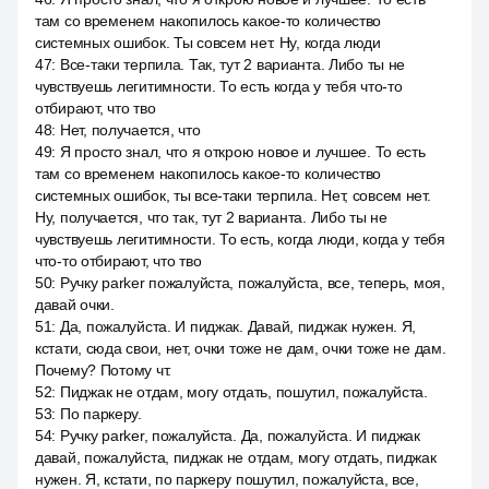
там со временем накопилось какое-то количество
системных ошибок. Ты совсем нет. Ну, когда люди
47
:
Все-таки терпила. Так, тут 2 варианта. Либо ты не
чувствуешь легитимности. То есть когда у тебя что-то
отбирают, что тво
48
:
Нет, получается, что
49
:
Я просто знал, что я открою новое и лучшее. То есть
там со временем накопилось какое-то количество
системных ошибок, ты все-таки терпила. Нет, совсем нет.
Ну, получается, что так, тут 2 варианта. Либо ты не
чувствуешь легитимности. То есть, когда люди, когда у тебя
что-то отбирают, что тво
50
:
Ручку parker пожалуйста, пожалуйста, все, теперь, моя,
давай очки.
51
:
Да, пожалуйста. И пиджак. Давай, пиджак нужен. Я,
кстати, сюда свои, нет, очки тоже не дам, очки тоже не дам.
Почему? Потому чт.
52
:
Пиджак не отдам, могу отдать, пошутил, пожалуйста.
53
:
По паркеру.
54
:
Ручку parker, пожалуйста. Да, пожалуйста. И пиджак
давай, пожалуйста, пиджак не отдам, могу отдать, пиджак
нужен. Я, кстати, по паркеру пошутил, пожалуйста, все,