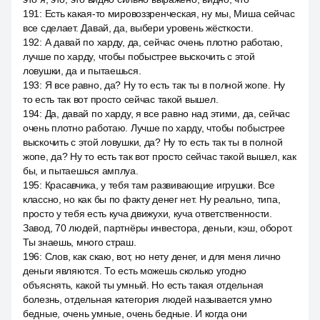
191
:
Есть какая-то мировоззренческая, ну мы, Миша сейчас
все сделает. Давай, да, выбери уровень жёсткости.
192
:
А давай по харду, да, сейчас очень плотно работаю,
лучше по харду, чтобы побыстрее выскочить с этой
ловушки, да и пытаешься.
193
:
Я все равно, да? Ну то есть так ты в полной жопе. Ну
то есть так вот просто сейчас такой вышел.
194
:
Да, давай по харду, я все равно над этими, да, сейчас
очень плотно работаю. Лучше по харду, чтобы побыстрее
выскочить с этой ловушки, да? Ну то есть так ты в полной
жопе, да? Ну то есть так вот просто сейчас такой вышел, как
бы, и пытаешься амплуа.
195
:
Красавчика, у тебя там развивающие игрушки. Все
классно, но как бы по факту денег нет. Ну реально, типа,
просто у тебя есть куча движухи, куча ответственности.
Завод, 70 людей, партнёры инвестора, деньги, кэш, оборот.
Ты знаешь, много страш.
196
:
Слов, как скаю, вот, но нету денег, и для меня лично
деньги являются. То есть можешь сколько угодно
объяснять, какой ты умный. Но есть такая отдельная
болезнь, отдельная категория людей называется умно
бедные, очень умные, очень бедные. И когда они