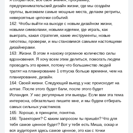
предпринимательский дизайн жизни, где мы создаём
группы, выезжаем самые мощные места, делаем ретриты,
невероятные цепочки событий.
162
:
Чтобы выйти на выходе с новым дизайном жизни,
новыми символами, новыми идеями, где играть, как
выиграть, какая стратегия, какие инструменты, новые
гипотезы, проверки, и мы становимся самыми настоящими
дизайнерами.
163
:
Жизни. В этом я нахожу огромное количество силы
вдохновения. Я хочу всем этим делиться, помогать людям
проводить это время, потому что большинство людей
тратят на планирование 1 отпуска больше времени, чем на
планирование, дизайн.
164
:
Своей жизни. Следующий выезд у нас происходит на
алтае. После этого будет бали, после этого будет
Исландия. У нас регулярные эти выезды. Если вам эта тема
интересна, обязательно пишите мне, и мы будем отбирать
самых сильных участников.
165
:
Хорошо, в принципе, понятна.
166
:
Траектория? С каким запросом ты пришёл? Что для
тебя самое ценное будет? Вот у тебя есть Миша, оскар и
вся аудитория здесь самое ценное, это как с точки