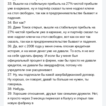
33
:
Вышли на стабильную прибыль на 27% чистой прибыли
уже в кармане, ну и партнёр сказал ты мне надоел ключи
на стол свободен, так как в предпринимательстве бывают и
падения.
34
:
Вот как?
35
:
Даже Томск открыл, вышли на стабильную прибыль на
27% чистой прибыли уже в кармане, ну и партнёр сказал ты
мне надоел ключи на стол свободен, вот как он мог так
сказать, так как в предпринимательстве бывают и падения.
36
:
Да, вот с 2008 года у меня очень плохая кредитная
история, и на меня денег уже не давали. То есть я не мог
на себя сделать фирму. И если бы у меня был
официальный процент в фирме, нам бы просто не давали
кредитов, не давали бы овердрафтов, потому что
учредители они расценивают.
37
:
Ну, мы подписали бы какой азербайджанский договор.
Ну хорошо, он говорит, давай ты больше не нужен, ты
говоришь.
38
:
Нибудь.
39
:
Хорошие отношения, друзья там семьями дружили. Нет,
я просто через 3 месяца переехал в Калугу и открыл там
новую фабрику в