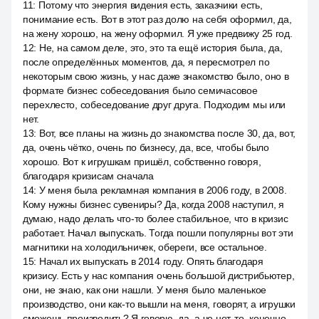
11
:
Потому что энергия видения есть, заказчики есть,
понимание есть. Вот в этот раз долю на себя оформил, да,
на жену хорошо, на жену оформил. Я уже предвижу 25 год.
12
:
Не, на самом деле, это, это та ещё история была, да,
после определённых моментов, да, я пересмотрел по
некоторым свою жизнь, у нас даже знакомство было, оно в
формате бизнес собеседования было семичасовое
перехлесто, собеседование друг друга. Подходим мы или
нет.
13
:
Вот, все планы на жизнь до знакомства после 30, да, вот,
да, очень чётко, очень по бизнесу, да, все, чтобы было
хорошо. Вот к игрушкам пришёл, собственно говоря,
благодаря кризисам сначала
14
:
У меня была рекламная компания в 2006 году, в 2008.
Кому нужны бизнес сувениры? Да, когда 2008 наступил, я
думаю, надо делать что-то более стабильное, что в кризис
работает. Начал выпускать. Тогда пошли популярны вот эти
магнитики на холодильничек, обереги, все остальное.
15
:
Начал их выпускать в 2014 году. Опять благодаря
кризису. Есть у нас компания очень большой дистрибьютер,
они, не знаю, как они нашли. У меня было маленькое
производство, они как-то вышли на меня, говорят, а игрушки
сможешь производить? Я говорю, да, а че нет, то, конечно,