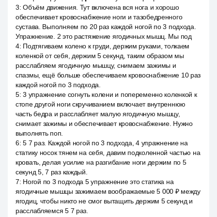
3
:
Объём движения. Тут включена вся нога и хорошо
обеспечивает кровоснабжение ноги и тазобедренного
сустава. Выполняем по 20 раз каждой ногой по 3 подхода.
Упражнение. 2 это растяжение ягодичных мышц. Мы под
4
:
Подтягиваем колено к груди, держим руками, толкаем
коленкой от себя, держим 5 секунд, таким образом мы
расслабляем ягодичную мышцу, снимаем зажимы и
спазмы, ещё больше обеспечиваем кровоснабжение 10 раз
каждой ногой по 3 подхода.
5
:
3 упражнение согнуть колени и попеременно коленкой к
стопе другой ноги скручиванием включает внутреннюю
часть бедра и расслабляет малую ягодичную мышцу,
снимает зажимы и обеспечивает кровоснабжение. Нужно
выполнять поп.
6
:
5 7 раз. Каждой ногой по 3 подхода, 4 упражнение на
статику носок тянем на себя, давим подколенной частью на
кровать, делая усилие на разгибание ноги держим по 5
секунд 5, 7 раз каждый.
7
:
Ногой по 3 подхода 5 упражнение это статика на
ягодичные мышцы зажимаем воображаемые 5 000 ₽ между
ягодиц, чтобы никто не смог вытащить держим 5 секунд и
расслабляемся 5 7 раз.