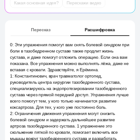
Какая основная идея?
Перескажи видео
Пересказ
Расшифровка
0
:
Эти упражнения помогут вам снять болевой синдром при
боли в тазобедренном суставе также продлит жизнь
сустава, и даже помогут отложить операцию. Если она вам
показана. Все упражнения можно выполнять лёжа, даже не
вставая с кровати. Здравствуйте, я Ерёмина.
1
:
Константинович, врач травматолог ортопед,
руководитель центра хирургии тазобедренного сустава,
специализируюсь на эндопротезировании тазобедренного
сустава через прямой передний доступ. Упражнения лучше
всего помогут тем, у кого только начинается развитие
коксартроза. Для тех, у кого уже постоянно боль.
2
:
Ограничения движения упражнения могут снизить
болевой синдром и задержать дальнейшее развитие
артроза тазобедренного сустава. 1 упражнение это
скольжение пяткой по кровати, помогает включить все
мышцы вокруг тазобедренного сустава и разработать