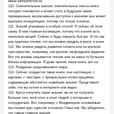
квази авторитетов на
110
:
Сомнительные знания, сомнительные тексты книга
сегодня становится и может стать в будущем таким
проверенным эксклюзивным доступом к знаниям она может
выиграть конкуренцию, потому что только в книгах
111
:
Знаний упаковано в особый способ. Я сейчас об этом
скажу. В чем главная мотивация, потому что в книге есть
несколько вещей. Сейчас я буду говорить быстро. И это как
раз практика чтения, что мы можем увидеть в книге, в книге
112
:
Мы можем увидеть развитие сюжета или на кратком
пространстве, например, как краткое оксфордское видение.
Вот эта книжка называется чтение или на каких-то больших
блоках информации. Я даже принёс такие книги, вот на
113
:
Рождение средневекового мира.
114
:
Сейчас создаются такие книги, они настоящие, с
картами, с текстами, с прекрасными иллюстрациями,
содержащие абсолютно новейшие знания. Представьте
себе, что вы хотите в интернете или видео.
115
:
Курсе получить такие знания, вы их не получите.
Больше того, мой опыт и опыт людей, с которыми я
сотрудничаю. Вот, например, с Владимиром соловьёвым
мы пишем курс одиссея в поисках Смыслов. Мы убедились,
что самое главное знание