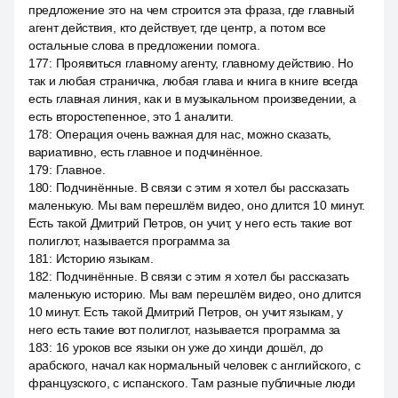
предложение это на чем строится эта фраза, где главный
агент действия, кто действует, где центр, а потом все
остальные слова в предложении помога.
177
:
Проявиться главному агенту, главному действию. Но
так и любая страничка, любая глава и книга в книге всегда
есть главная линия, как и в музыкальном произведении, а
есть второстепенное, это 1 аналити.
178
:
Операция очень важная для нас, можно сказать,
вариативно, есть главное и подчинённое.
179
:
Главное.
180
:
Подчинённые. В связи с этим я хотел бы рассказать
маленькую. Мы вам перешлём видео, оно длится 10 минут.
Есть такой Дмитрий Петров, он учит, у него есть такие вот
полиглот, называется программа за
181
:
Историю языкам.
182
:
Подчинённые. В связи с этим я хотел бы рассказать
маленькую историю. Мы вам перешлём видео, оно длится
10 минут. Есть такой Дмитрий Петров, он учит языкам, у
него есть такие вот полиглот, называется программа за
183
:
16 уроков все языки он уже до хинди дошёл, до
арабского, начал как нормальный человек с английского, с
французского, с испанского. Там разные публичные люди