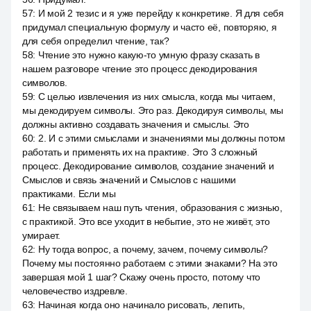
57
:
И мой 2 тезис и я уже перейду к конкретике. Я для себя
придумал специальную формулу и часто её, повторяю, я
для себя определил чтение, так?
58
:
Чтение это нужно какую-то умную фразу сказать в
нашем разговоре чтение это процесс декодирования
символов.
59
:
С целью извлечения из них смысла, когда мы читаем,
мы декодируем символы. Это раз. Декодируя символы, мы
должны активно создавать значения и смыслы. Это
60
:
2. И с этими смыслами и значениями мы должны потом
работать и применять их на практике. Это 3 сложный
процесс. Декодирование символов, создание значений и
Смыслов и связь значений и Смыслов с нашими
практиками. Если мы
61
:
Не связываем наш путь чтения, образования с жизнью,
с практикой. Это все уходит в небытие, это не живёт, это
умирает.
62
:
Ну тогда вопрос, а почему, зачем, почему символы?
Почему мы постоянно работаем с этими знаками? На это
завершая мой 1 шаг? Скажу очень просто, потому что
человечество издревле.
63
:
Начиная когда оно начинало рисовать, лепить,