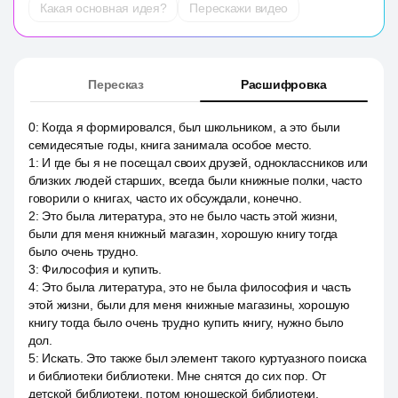
Какая основная идея?
Перескажи видео
Пересказ
Расшифровка
0
:
Когда я формировался, был школьником, а это были
семидесятые годы, книга занимала особое место.
1
:
И где бы я не посещал своих друзей, одноклассников или
близких людей старших, всегда были книжные полки, часто
говорили о книгах, часто их обсуждали, конечно.
2
:
Это была литература, это не было часть этой жизни,
были для меня книжный магазин, хорошую книгу тогда
было очень трудно.
3
:
Философия и купить.
4
:
Это была литература, это не была философия и часть
этой жизни, были для меня книжные магазины, хорошую
книгу тогда было очень трудно купить книгу, нужно было
дол.
5
:
Искать. Это также был элемент такого куртуазного поиска
и библиотеки библиотеки. Мне снятся до сих пор. От
детской библиотеки, потом юношеской библиотеки.