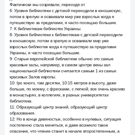
Фактически мы созревали, переходя от
6
:
Уровня библиотеки с детской переходили в юношескую,
потом в зрелую и осваивали мир уже взрослых когда я
путешествую за пределами, я часто посещаю большие.
7
:
К библиотекам библиотек Украины.
8
:
Уровня библиотеки к библиотекам с детской переходили
в юношескую, потом в зрелую и осваивали мир уже
взрослых библиотек когда я путешествую за пределами
Украины, я часто посещаю большие.
9
:
Старые европейской библиотеки обычно это самые
красивые залы, например, в самом центре вены зал
национальной библиотеки считается самым 1 из самых
красивых Залов европы.
10
:
Ipo много, там десятки, 10:15 метров в высоту, даже
больше, по моему, с фресками, с лепкой, все очень красиво
в монастырях, в коллегиях, в разных университетах
библиотека.
11
:
Образующий центр знаний, образующий центр
образования.
12
:
Но в конце девяностых, особенно в нулевых, ситуация
постепенно стала меняться, и даже возникло такое
опасение, что чтение станет в начале второстепенным, а