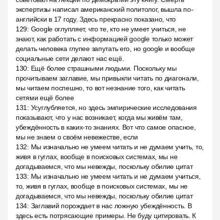
экспертизы написал американский политолог, вышла по-
английски в 17 году. Здесь прекрасно показано, что
129
:
Google оглупляет, что те, кто не умеет учиться, не
знают, как работать с информацией google только может
делать человека глупее запутать его, но google и вообще
социальные сети делают нас ещё.
130
:
Ещё более страшными людьми. Поскольку мы
прочитываем заглавие, мы привыкли читать по диагонали,
мы читаем поспешно, то вот незнание того, как читать
сетями ещё более
131
:
Усуглубляется, но здесь эмпирические исследования
показывают, что у нас возникает, когда мы живём там,
убеждённость в каких-то знаниях. Вот что самое опасное,
мы не знаем о своём невежестве, если
132
:
Мы изначально не умеем читать и не думаем учить, то,
живя в гуглах, вообще в поисковых системах, мы не
догадываемся, что мы невежды, поскольку обилие цитат
133
:
Мы изначально не умеем читать и не думаем учиться,
то, живя в гуглах, вообще в поисковых системах, мы не
догадываемся, что мы невежды, поскольку обилие цитат
134
:
Заглавий порождает в нас ложную убеждённость. В
здесь есть потрясающие примеры. Не буду цитировать. К