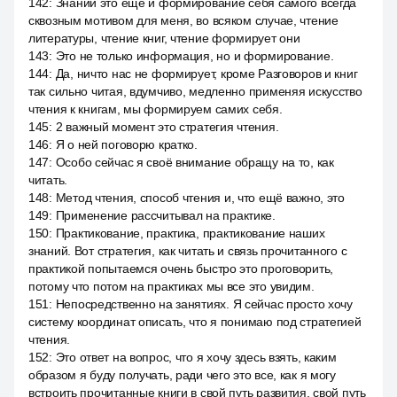
142
:
Знаний это ещё и формирование себя самого всегда
сквозным мотивом для меня, во всяком случае, чтение
литературы, чтение книг, чтение формирует они
143
:
Это не только информация, но и формирование.
144
:
Да, ничто нас не формирует, кроме Разговоров и книг
так сильно читая, вдумчиво, медленно применяя искусство
чтения к книгам, мы формируем самих себя.
145
:
2 важный момент это стратегия чтения.
146
:
Я о ней поговорю кратко.
147
:
Особо сейчас я своё внимание обращу на то, как
читать.
148
:
Метод чтения, способ чтения и, что ещё важно, это
149
:
Применение рассчитывал на практике.
150
:
Практикование, практика, практикование наших
знаний. Вот стратегия, как читать и связь прочитанного с
практикой попытаемся очень быстро это проговорить,
потому что потом на практиках мы все это увидим.
151
:
Непосредственно на занятиях. Я сейчас просто хочу
систему координат описать, что я понимаю под стратегией
чтения.
152
:
Это ответ на вопрос, что я хочу здесь взять, каким
образом я буду получать, ради чего это все, как я могу
встроить прочитанные книги в свой путь развития, свой путь