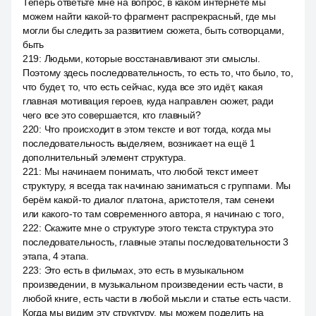
Теперь ответьте мне на вопрос, в каком интернете мы
можем найти какой-то фрагмент распрекрасный, где мы
могли бы следить за развитием сюжета, быть сотворцами,
быть
219
:
Людьми, которые восстанавливают эти смыслы.
Поэтому здесь последовательность, то есть то, что было, то,
что будет, то, что есть сейчас, куда все это идёт, какая
главная мотивация героев, куда направлен сюжет, ради
чего все это совершается, кто главный?
220
:
Что происходит в этом тексте и вот тогда, когда мы
последовательность выделяем, возникает на ещё 1
дополнительный элемент структура.
221
:
Мы начинаем понимать, что любой текст имеет
структуру, я всегда так начинаю заниматься с группами. Мы
берём какой-то диалог платона, аристотеля, там сенеки
или какого-то там современного автора, я начинаю с того,
222
:
Скажите мне о структуре этого текста структура это
последовательность, главные этапы последовательности 3
этапа, 4 этапа.
223
:
Это есть в фильмах, это есть в музыкальном
произведении, в музыкальном произведении есть части, в
любой книге, есть части в любой мысли и статье есть части.
Когда мы видим эту структуру, мы можем поделить на