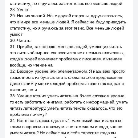
статистику, но я ручаюсь за этот тезис все меньше людей.
28
:
Умеют.
29
:
Наших знаний. Но, с другой стороны, вдруг оказалось,
что в мире все меньше людей. Я сейчас не буду приводить
статистику, но я ручаюсь за этот тезис. Все меньше людей
умеют
30
:
Читать.
31
:
Причём, как говорю, меньше людей, умеющих читать
это очень обширное словосочетание от самых плачевных,
когда у людей возникает проблема с писанием и чтением
вообще, но чтение на
32
:
Базовом уровне или элементарном. Я называю просто
грамотность из букв сплетать слова из слов предложения.
Даже с этим у многих людей проблемы точно так же, как и
писание, но и
33
:
Умение чтения уметь читать на более сложном уровне,
то есть работать с книгами, работать с информацией, уметь
читать литературу, уметь читать тексты оказалось, что это
проблема почему?
34
:
Вот я попытаюсь сделать 1 маленький шаг и задаться
таким вопросом а почему мы не замечаем иногда, что не
умеем читать? Но сейчас вы и себя спросите когда вы