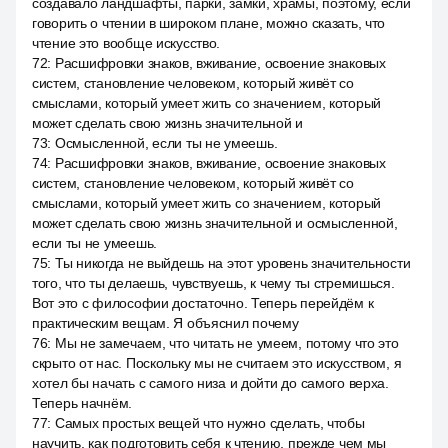
создавало ландшафты, парки, замки, храмы, поэтому, если
говорить о чтении в широком плане, можно сказать, что
чтение это вообще искусство.
72
:
Расшифровки знаков, вживание, освоение знаковых
систем, становление человеком, который живёт со
смыслами, который умеет жить со значением, который
может сделать свою жизнь значительной и
73
:
Осмысленной, если ты не умеешь.
74
:
Расшифровки знаков, вживание, освоение знаковых
систем, становление человеком, который живёт со
смыслами, который умеет жить со значением, который
может сделать свою жизнь значительной и осмысленной,
если ты не умеешь.
75
:
Ты никогда не выйдешь на этот уровень значительности
того, что ты делаешь, чувствуешь, к чему ты стремишься.
Вот это с философии достаточно. Теперь перейдём к
практическим вещам. Я объяснил почему
76
:
Мы не замечаем, что читать не умеем, потому что это
скрыто от нас. Поскольку мы не считаем это искусством, я
хотел бы начать с самого низа и дойти до самого верха.
Теперь начнём.
77
:
Самых простых вещей что нужно сделать, чтобы
научить, как подготовить себя к чтению, прежде чем мы