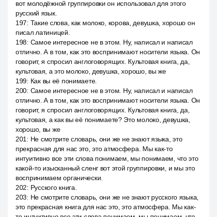
вот молодёжной группировки он использовал для этого
русский язык.
197
:
Такие слова, как молоко, корова, девушка, хорошо он
писал латиницей.
198
:
Самое интересное не в этом. Ну, написал и написал
отлично. А в том, как это воспринимают носители языка. Он
говорит, я спросил англоговорящих. Культовая книга, да,
культовая, а это молоко, девушка, хорошо, вы же
199
:
Как вы её понимаете.
200
:
Самое интересное не в этом. Ну, написал и написал
отлично. А в том, как это воспринимают носители языка. Он
говорит, я спросил англоговорящих. Культовая книга, да,
культовая, а как вы её понимаете? Это молоко, девушка,
хорошо, вы же
201
:
Не смотрите словарь, они же не знают языка, это
прекрасная для нас это, это атмосфера. Мы как-то
интуитивно все эти слова понимаем, мы понимаем, что это
какой-то изысканный сленг вот этой группировки, и мы это
воспринимаем органически.
202
:
Русского книга.
203
:
Не смотрите словарь, они же не знают русского языка,
это прекрасная книга для нас это, это атмосфера. Мы как-
то интуитивно все эти слова понимаем, мы понимаем, что