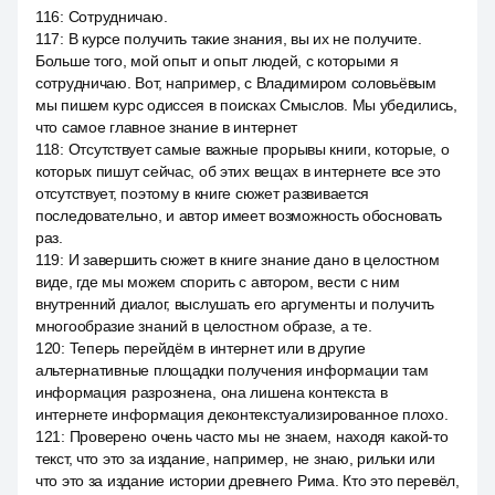
116
:
Сотрудничаю.
117
:
В курсе получить такие знания, вы их не получите.
Больше того, мой опыт и опыт людей, с которыми я
сотрудничаю. Вот, например, с Владимиром соловьёвым
мы пишем курс одиссея в поисках Смыслов. Мы убедились,
что самое главное знание в интернет
118
:
Отсутствует самые важные прорывы книги, которые, о
которых пишут сейчас, об этих вещах в интернете все это
отсутствует, поэтому в книге сюжет развивается
последовательно, и автор имеет возможность обосновать
раз.
119
:
И завершить сюжет в книге знание дано в целостном
виде, где мы можем спорить с автором, вести с ним
внутренний диалог, выслушать его аргументы и получить
многообразие знаний в целостном образе, а те.
120
:
Теперь перейдём в интернет или в другие
альтернативные площадки получения информации там
информация разрознена, она лишена контекста в
интернете информация деконтекстуализированное плохо.
121
:
Проверено очень часто мы не знаем, находя какой-то
текст, что это за издание, например, не знаю, рильки или
что это за издание истории древнего Рима. Кто это перевёл,