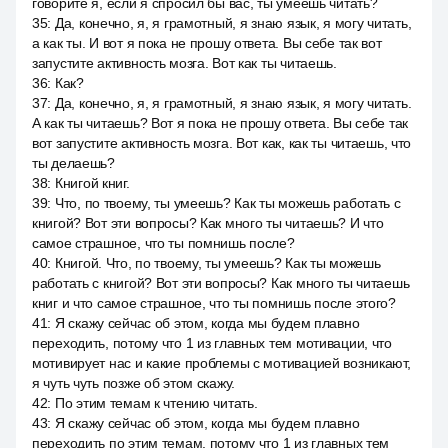
говорите я, если я спросил бы вас, ты умеешь читать?
35
:
Да, конечно, я, я грамотный, я знаю язык, я могу читать,
а как ты. И вот я пока не прошу ответа. Вы себе так вот
запустите активность мозга. Вот как ты читаешь.
36
:
Как?
37
:
Да, конечно, я, я грамотный, я знаю язык, я могу читать.
А как ты читаешь? Вот я пока не прошу ответа. Вы себе так
вот запустите активность мозга. Вот как, как ты читаешь, что
ты делаешь?
38
:
Книгой книг.
39
:
Что, по твоему, ты умеешь? Как ты можешь работать с
книгой? Вот эти вопросы? Как много ты читаешь? И что
самое страшное, что ты помнишь после?
40
:
Книгой. Что, по твоему, ты умеешь? Как ты можешь
работать с книгой? Вот эти вопросы? Как много ты читаешь
книг и что самое страшное, что ты помнишь после этого?
41
:
Я скажу сейчас об этом, когда мы будем плавно
переходить, потому что 1 из главных тем мотивации, что
мотивирует нас и какие проблемы с мотивацией возникают,
я чуть чуть позже об этом скажу.
42
:
По этим темам к чтению читать.
43
:
Я скажу сейчас об этом, когда мы будем плавно
переходить по этим темам, потому что 1 из главных тем