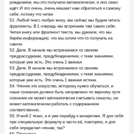
рождением, мы это получили автоматически, и оно само
идёт. И это очень, очень мешает нам обратиться к самому
себе, потому что читая
51
:
Любой текст, любую книгу, как сейчас мы будем читать
фрагменты. В 1 очередь мы встречаем там самих себя.
Читая книгу или фрагмент текста, мы думаем, что мы
берём информацию, что мы хотим что-то получить на
самом
52
:
Деле. В начале мы встречаемся со своими
предрассудками, предубеждениями, с теми знаниями,
которые уже есть. Это очень 1 важная
53
:
Деле. В начале мы встречаемся со своими
предрассудками, предубеждениями, с теми знаниями,
которые уже есть. Это очень 1 важная истина.
54
:
Чтение это искусство, которому нужно обучаться, и
наше сознание должно быть направлено по верному пути
сознание не может автоматически считывать смыслы, не
может автоматически работать с содержанием
соответственно.
55
:
И мой 2 тезис, и я уже перейду к конкретике. Я для себя
при специальную формулу и часто её, повторяю, я для
себя определил чтение, так?
56
:
Придумал.