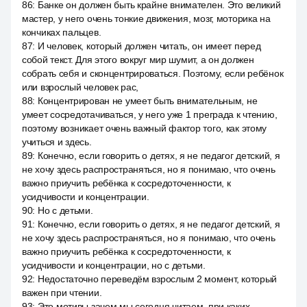
86
:
Банке он должен быть крайне внимателен. Это великий
мастер, у него очень тонкие движения, мозг, моторика на
кончиках пальцев.
87
:
И человек, который должен читать, он имеет перед
собой текст. Для этого вокруг мир шумит, а он должен
собрать себя и сконцентрироваться. Поэтому, если ребёнок
или взрослый человек рас,
88
:
Концентрирован не умеет быть внимательным, не
умеет сосредотачиваться, у него уже 1 преграда к чтению,
поэтому возникает очень важный фактор того, как этому
учиться и здесь.
89
:
Конечно, если говорить о детях, я не педагог детский, я
не хочу здесь распространяться, но я понимаю, что очень
важно приучить ребёнка к сосредоточенности, к
усидчивости и концентрации.
90
:
Но с детьми.
91
:
Конечно, если говорить о детях, я не педагог детский, я
не хочу здесь распространяться, но я понимаю, что очень
важно приучить ребёнка к сосредоточенности, к
усидчивости и концентрации, но с детьми.
92
:
Недостаточно переведём взрослым 2 момент, который
важен при чтении.
93
:
Это мотивы зачем мы сегодня читаем, при каких