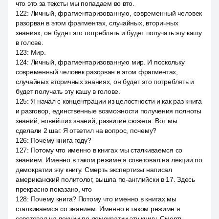
что это за тексты мы попадаем во вто.
122
:
Личный, фрагментаризованную, современный человек
разорван в этом фрагментах, случайных, вторичных
знаниях, он будет это потреблять и будет получать эту кашу
в голове.
123
:
Мир.
124
:
Личный, фрагментаризованную мир. И поскольку
современный человек разорван в этом фрагментах,
случайных вторичных знаниях, он будет это потреблять и
будет получать эту кашу в голове.
125
:
Я начал с концентрации из целостности и как раз книга
и разговор, единственные возможности получения полноты
знаний, новейших знаний, развитие сюжета. Вот мы
сделали 2 шаг. Я ответил на вопрос, почему?
126
:
Почему книга году?
127
:
Потому что именно в книгах мы сталкиваемся со
знанием. Именно в таком режиме я советовал на лекции по
демократии эту книгу. Смерть экспертизы написал
американский политолог, вышла по-английски в 17. Здесь
прекрасно показано, что
128
:
Почему книга? Потому что именно в книгах мы
сталкиваемся со знанием. Именно в таком режиме я
советовал на лекции по демократии эту книгу. Смерть