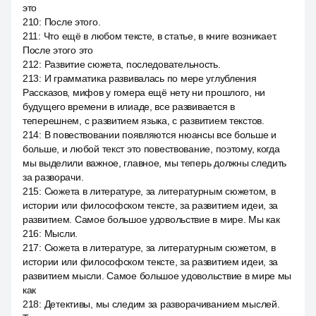
это
210
:
После этого.
211
:
Что ещё в любом тексте, в статье, в книге возникает.
После этого это
212
:
Развитие сюжета, последовательность.
213
:
И грамматика развивалась по мере углубления
Рассказов, мифов у гомера ещё нету ни прошлого, ни
будущего времени в илиаде, все развивается в
теперешнем, с развитием языка, с развитием текстов.
214
:
В повествовании появляются нюансы все больше и
больше, и любой текст это повествование, поэтому, когда
мы выделили важное, главное, мы теперь должны следить
за разворачи.
215
:
Сюжета в литературе, за литературным сюжетом, в
истории или философском тексте, за развитием идеи, за
развитием. Самое большое удовольствие в мире. Мы как
216
:
Мысли.
217
:
Сюжета в литературе, за литературным сюжетом, в
истории или философском тексте, за развитием идеи, за
развитием мысли. Самое большое удовольствие в мире мы
как
218
:
Детективы, мы следим за разворачиванием мыслей.