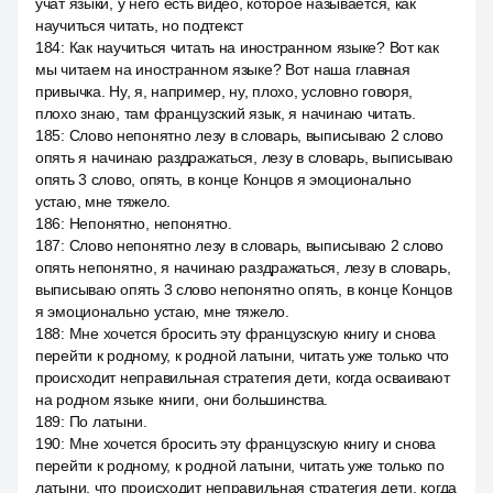
учат языки, у него есть видео, которое называется, как
научиться читать, но подтекст
184
:
Как научиться читать на иностранном языке? Вот как
мы читаем на иностранном языке? Вот наша главная
привычка. Ну, я, например, ну, плохо, условно говоря,
плохо знаю, там французский язык, я начинаю читать.
185
:
Слово непонятно лезу в словарь, выписываю 2 слово
опять я начинаю раздражаться, лезу в словарь, выписываю
опять 3 слово, опять, в конце Концов я эмоционально
устаю, мне тяжело.
186
:
Непонятно, непонятно.
187
:
Слово непонятно лезу в словарь, выписываю 2 слово
опять непонятно, я начинаю раздражаться, лезу в словарь,
выписываю опять 3 слово непонятно опять, в конце Концов
я эмоционально устаю, мне тяжело.
188
:
Мне хочется бросить эту французскую книгу и снова
перейти к родному, к родной латыни, читать уже только что
происходит неправильная стратегия дети, когда осваивают
на родном языке книги, они большинства.
189
:
По латыни.
190
:
Мне хочется бросить эту французскую книгу и снова
перейти к родному, к родной латыни, читать уже только по
латыни, что происходит неправильная стратегия дети, когда