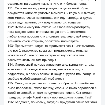
осваивают на родном языке книги, они большинства.
191
:
Слов не знают, у них рождается целостный образ,
рождаются какие-то узловые моменты, и когда они читают,
хотя многие слова непонятны, они идут вперёд, и другие
слова идут за ними, они подтягиваются, когда мы
192
:
Читаем книгу или статью не старайтесь разобрать,
пока каждое слово в чтении всегда есть 1 знакомство,
любая книга простая или сложная, вначале с ней нужно
познакомиться, открыть, полистать, посмотреть.
193
:
Просмотреть какую-то фрагмент главы, начать читать
это все 1 знакомство когда вы продвигаетесь, тогда вы
можете на 2 шаге более интересно глубоко все это
рассматривать, он там приводит
194
:
Интересный пример заводного апельсина книга такая
есть золотой заводной апельсин, там о насилии, о
подростках, о плохих вещах, и каждая группа или банда, и
вообще любой элитарный клуб имеет.
195
:
Сленг, и он решил этот сленг изобрести. Но чтобы не
было параллели, такое fantasy, чтобы не было параллели с
какой-то эпохой, он сам придумал этот сленг. Как толкин
придумал эльфийский язык и прочие другие языки. Так?
196
:
Бёрджесс, по моему, зовут, он придумал сленг вот этой