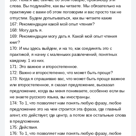
слова. Вы подумайте, как вы читаете. Мы обязательно на
практикуме с вами об этом поговорим и вас просто так не
отпустим. Будем допытываться, как вы читаете какие
167
:
Рекомендации какой мой опыт чтения?
168
:
Могу дать я.
169
:
Рекомендации могу дать я. Какой мой опыт чтения
книг?
170
:
И мы здесь выйдем, и на то, как соединять это с
практикой, я начну с маленьких развлечений, понятных
каждому. 1 из них.
171
:
Это важное и второстепенное.
172
:
Важно и второстепенно, что может быть проще?
173
:
Когда я спрашиваю вас, что может быть проще важное
или второстепенное, я сказал предложение, высказал
предложение, когда вы меня понимаете, особенно если вы
не знаете русского языка, вы иностранцы.
174
:
То 1, что позволяет нам понять любую фразу, любое
предложение это на чем строится эта фраза, где главный
агент, кто действует, где центр, а потом все остальные слова
в предложении.
175
:
Действия.
176
:
То 1, что позволяет нам понять любую фразу, любое