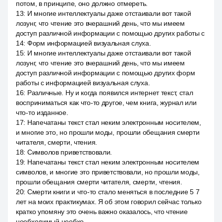
потом, в принципе, оно должно отмереть.
13
:
И многие интеллектуалы даже отстаивали вот такой
лозунг, что чтение это вчерашний день, что мы имеем
доступ различной информации с помощью других работы с
14
:
Форм информацией визуальная слуха.
15
:
И многие интеллектуалы даже отстаивали вот такой
лозунг, что чтение это вчерашний день, что мы имеем
доступ различной информации с помощью других форм
работы с информацией визуальная слуха.
16
:
Различные. Ну и когда появился интернет текст, стал
восприниматься как что-то другое, чем книга, журнал или
что-то изданное.
17
:
Напечатаны текст стал неким электронным носителем,
и многие это, но прошли моды, прошли обещания смерти
читателя, смерти, чтения.
18
:
Символов приветствовали.
19
:
Напечатаны текст стал неким электронным носителем
символов, и многие это приветствовали, но прошли моды,
прошли обещания смерти читателя, смерти, чтения.
20
:
Смерти книги и что-то стало меняться в последние 5 7
лет на моих практикумах. Я об этом говорил сейчас только
кратко упомяну это очень важно оказалось, что чтение
необходимый необхо.