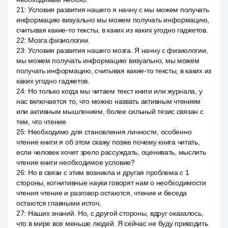
21
:
Условия развития нашего я начну с мы можем получать
информацию визуально мы можем получать информацию,
считывая какие-то тексты, в каких из каких угодно гаджетов.
22
:
Мозга физиологии.
23
:
Условия развития нашего мозга. Я начну с физиологии,
мы можем получать информацию визуально, мы можем
получать информацию, считывая какие-то тексты, в каких из
каких угодно гаджетов.
24
:
Но только когда мы читаем текст книги или журнала, у
нас включается то, что можно назвать активным чтением
или активным мышлением, более сильный тезис связан с
тем, что чтение
25
:
Необходимо для становления личности, особенно
чтение книги я об этом скажу позже почему книга читать,
если человек хочет зрело рассуждать, оценивать, мыслить
чтение книги необходимое условие?
26
:
Но в связи с этим возникла и другая проблема с 1
стороны, когнитивные науки говорят нам о необходимости
чтения чтение и разговор остаются, чтение и беседа
остаются главными источ.
27
:
Наших знаний. Но, с другой стороны, вдруг оказалось,
что в мире все меньше людей. Я сейчас не буду приводить