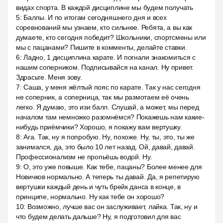
видах спорта. В каждой дисциплине мы будем получать
5
:
Баллы. И по итогам сегодняшнего дня и всех
соревнований мы узнаем, кто сильнее. Ребята, а вы как
думаете, кто сегодня победит? Школьники, спортсмены или
мы с пацанами? Пишите в комменты, делайте ставки.
6
:
Ладно, 1 дисциплина карате. И погнали знакомиться с
нашим соперником. Подписывайся на канал. Ну привет.
Здрасьте. Меня зову.
7
:
Саша, у меня жёлтый пояс по карате. Так у нас сегодня
не соперник, а соперница, так мы размотаем её очень
легко. Я думаю, это изи балл. Слушай, а может, мы перед
началом там немножко разомнёмся? Покажешь нам какие-
нибудь приёмчики? Хорошо, я покажу вам вертушку.
8
:
Ага. Так, ну я попробую. Ну, похоже. Ну, ты, это, ты же
занимался, да, это было 10 лет назад. Ой, давай, давай.
Профессионализм не пропьёшь водой. Ну.
9
:
О, это уже повыше. Как тебе, пацаны? Более менее для
Новичков нормально. А теперь ты давай. Да, я репетирую
вертушки каждый день и чуть брейк данса в конце, в
принципе, нормально. Ну как тебе он хорошо?
10
:
Возможно, лучше вас он заслуживает, лайка. Так, ну и
что будем делать дальше? Ну, я подготовил для вас