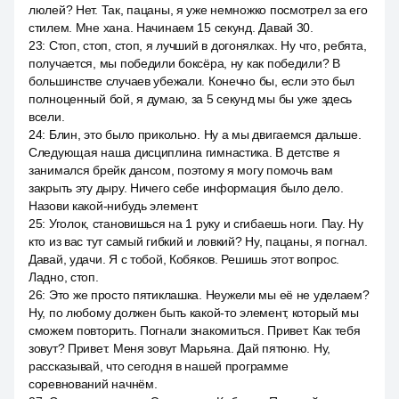
люлей? Нет. Так, пацаны, я уже немножко посмотрел за его
стилем. Мне хана. Начинаем 15 секунд. Давай 30.
23
:
Стоп, стоп, стоп, я лучший в догонялках. Ну что, ребята,
получается, мы победили боксёра, ну как победили? В
большинстве случаев убежали. Конечно бы, если это был
полноценный бой, я думаю, за 5 секунд мы бы уже здесь
всели.
24
:
Блин, это было прикольно. Ну а мы двигаемся дальше.
Следующая наша дисциплина гимнастика. В детстве я
занимался брейк дансом, поэтому я могу помочь вам
закрыть эту дыру. Ничего себе информация было дело.
Назови какой-нибудь элемент.
25
:
Уголок, становишься на 1 руку и сгибаешь ноги. Пау. Ну
кто из вас тут самый гибкий и ловкий? Ну, пацаны, я погнал.
Давай, удачи. Я с тобой, Кобяков. Решишь этот вопрос.
Ладно, стоп.
26
:
Это же просто пятиклашка. Неужели мы её не уделаем?
Ну, по любому должен быть какой-то элемент, который мы
сможем повторить. Погнали знакомиться. Привет. Как тебя
зовут? Привет. Меня зовут Марьяна. Дай пятюню. Ну,
рассказывай, что сегодня в нашей программе
соревнований начнём.