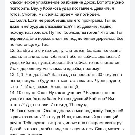
классическое упражнение разбивание досок. Вот это нужно
повторить. Вау, у Кобякова удар поставлен. Давайте, я
готов. Смотри, мы сейчас играем на полноцен.
11
:
Балл. Если не разобьёшь, мы его проиграем. Ты че,
даже и не будешь отказываться? Нет, давайте, ладно,
походу, настроился. Ну что, Кобяков, ты готов? Я готов. Ты
деревяха, она нормальная, не подпиленная деревяха. Все
по настоящему. Так.
12
:
Sandro это считается, ну, считается, больше половины
сделал значительно Кобяков. Либо ты сейчас сделаешь 2
удар, либо ты, пушка, хорош. Вот сейчас точно считается.
Итак, деревяшку мы сломали вдвоём, поэтому
13
:
1, 1. Что дальше? Ваша задача простоять 30 секунд на
ногах, покуда я буду пытаться вас завалить. Чурне, чурне,
глент 1. Итак, время. Блин, нет ещё.
14
:
10 секунд. Стоп. Ну как ощущения? Выдохся, но не
упал и принёс нам балл. Кто следующий Кобяков? Вы
готовы? Да, погнали. 7 секунд, 11 секунд.
15
:
Так нечестно. Она подставила мне подножку. Так, у неё
задача завалить 11 секунд. Итак, финальный решающий
раунд. Тебе нужно выиграть, иначе она выиграет всю игру.
Давай, главное, чтобы нигде не зацепилась. Саша, можешь
сильнее, можешь.