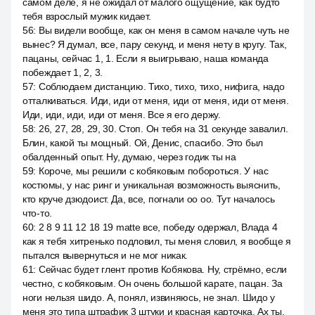
самом деле, я не ожидал от малого ощущение, как будто
тебя взрослый мужик кидает.
56
:
Вы видели вообще, как он меня в самом начале чуть не
вынес? Я думал, все, пару секунд, и меня нету в кругу. Так,
пацаны, сейчас 1, 1. Если я выигрываю, наша команда
побеждает 1, 2, 3.
57
:
Соблюдаем дистанцию. Тихо, тихо, тихо, нифига, надо
отталкиваться. Иди, иди от меня, иди от меня, иди от меня.
Иди, иди, иди, иди от меня. Все я его держу.
58
:
26, 27, 28, 29, 30. Стоп. Он тебя на 31 секунде завалил.
Блин, какой ты мощный. Ой, Денис, спасибо. Это был
обалденный опыт. Ну, думаю, через годик ты на
59
:
Короче, мы решили с кобяковым побороться. У нас
костюмы, у нас ринг и уникальная возможность выяснить,
кто круче дзюдоист. Да, все, погнали оо оо. Тут началось
что-то.
60
:
2 8 9 11 12 18 19 matte все, победу одержал, Влада 4
как я тебя хитренько подловил, ты меня словил, я вообще я
пытался вывернуться и не мог никак.
61
:
Сейчас будет глент против Кобякова. Ну, стрёмно, если
честно, с кобяковым. Он очень большой карате, пацан. За
ноги нельзя шидо. А, понял, извиняюсь, не знал. Шидо у
меня это типа штрафик 3 штуки и красная карточка. Ах ты.