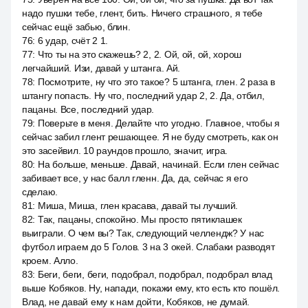
надо пушки тебе, глент, бить. Ничего страшного, я тебе
сейчас ещё забью, блин.
76
:
6 удар, счёт 2 1.
77
:
Что ты на это скажешь? 2, 2. Ой, ой, ой, хорош
легчайший. Изи, давай у штанга. Ай.
78
:
Посмотрите, ну что это такое? 5 штанга, глен. 2 раза в
штангу попасть. Ну что, последний удар 2, 2. Да, отбил,
пацаны. Все, последний удар.
79
:
Поверьте в меня. Делайте что угодно. Главное, чтобы я
сейчас забил глент решающее. Я не буду смотреть, как он
это засейвил. 10 раундов прошло, значит, игра.
80
:
На больше, меньше. Давай, начинай. Если глен сейчас
забивает все, у нас балл гленн. Да, да, сейчас я его
сделаю.
81
:
Миша, Миша, глен красава, давай ты лучший.
82
:
Так, пацаны, спокойно. Мы просто пятиклашек
выиграли. О чем вы? Так, следующий челлендж? У нас
футбол играем до 5 Голов. 3 на 3 окей. Слабаки разводят
кроем. Алло.
83
:
Беги, беги, беги, подобрал, подобрал, подобрал влад
выше Кобяков. Ну, напади, покажи ему, кто есть кто пошёл.
Влад, не давай ему к нам дойти, Кобяков, не думай.