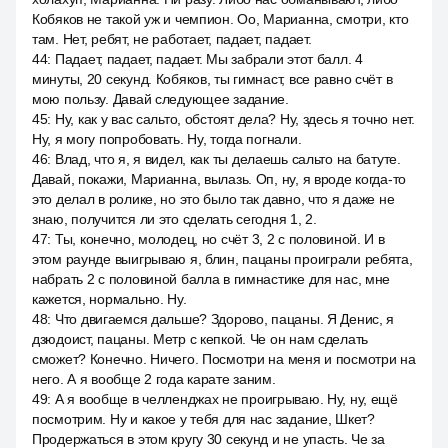
Кобяков не такой уж и чемпион. Оо, Марианна, смотри, кто
там. Нет, ребят, не работает, падает, падает.
44
:
Падает, падает, падает. Мы забрали этот балл. 4
минуты, 20 секунд. Кобяков, ты гимнаст, все равно счёт в
мою пользу. Давай следующее задание.
45
:
Ну, как у вас сальто, обстоят дела? Ну, здесь я точно нет.
Ну, я могу попробовать. Ну, тогда погнали.
46
:
Влад, что я, я видел, как ты делаешь сальто на батуте.
Давай, покажи, Марианна, вылазь. Оп, ну, я вроде когда-то
это делал в ролике, но это было так давно, что я даже не
знаю, получится ли это сделать сегодня 1, 2.
47
:
Ты, конечно, молодец, но счёт 3, 2 с половиной. И в
этом раунде выигрываю я, блин, пацаны проиграли ребята,
набрать 2 с половиной балла в гимнастике для нас, мне
кажется, нормально. Ну.
48
:
Что двигаемся дальше? Здорово, пацаны. Я Денис, я
дзюдоист, пацаны. Метр с кепкой. Че он нам сделать
сможет? Конечно. Ничего. Посмотри на меня и посмотри на
него. А я вообще 2 года карате заним.
49
:
А я вообще в челленджах не проигрываю. Ну, ну, ещё
посмотрим. Ну и какое у тебя для нас задание, Шкет?
Продержаться в этом кругу 30 секунд и не упасть. Че за