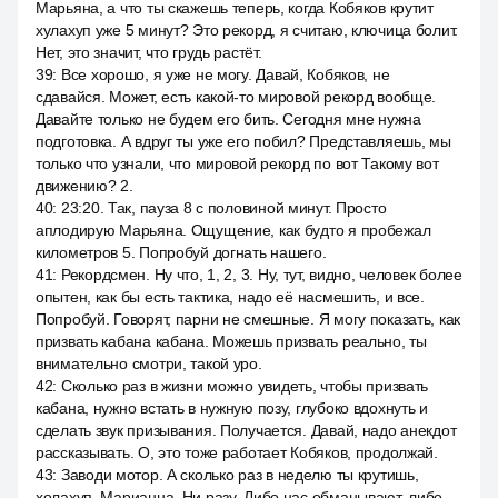
Марьяна, а что ты скажешь теперь, когда Кобяков крутит
хулахуп уже 5 минут? Это рекорд, я считаю, ключица болит.
Нет, это значит, что грудь растёт.
39
:
Все хорошо, я уже не могу. Давай, Кобяков, не
сдавайся. Может, есть какой-то мировой рекорд вообще.
Давайте только не будем его бить. Сегодня мне нужна
подготовка. А вдруг ты уже его побил? Представляешь, мы
только что узнали, что мировой рекорд по вот Такому вот
движению? 2.
40
:
23:20. Так, пауза 8 с половиной минут. Просто
аплодирую Марьяна. Ощущение, как будто я пробежал
километров 5. Попробуй догнать нашего.
41
:
Рекордсмен. Ну что, 1, 2, 3. Ну, тут, видно, человек более
опытен, как бы есть тактика, надо её насмешить, и все.
Попробуй. Говорят, парни не смешные. Я могу показать, как
призвать кабана кабана. Можешь призвать реально, ты
внимательно смотри, такой уро.
42
:
Сколько раз в жизни можно увидеть, чтобы призвать
кабана, нужно встать в нужную позу, глубоко вдохнуть и
сделать звук призывания. Получается. Давай, надо анекдот
рассказывать. О, это тоже работает Кобяков, продолжай.
43
:
Заводи мотор. А сколько раз в неделю ты крутишь,
холахуп, Марианна. Ни разу. Либо нас обманывают, либо