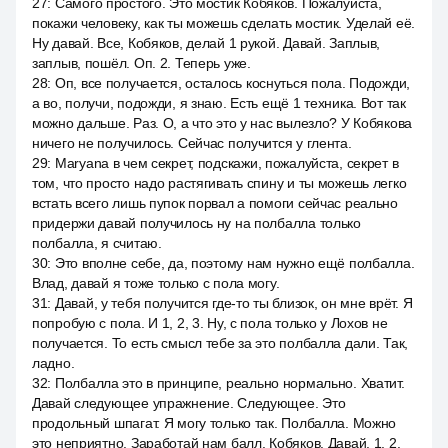
27
:
Самого простого. Это мостик Кобяков. Пожалуйста,
покажи человеку, как ты можешь сделать мостик. Уделай её.
Ну давай. Все, Кобяков, делай 1 рукой. Давай. Заплыв,
заплыв, пошёл. Оп. 2. Теперь уже.
28
:
Оп, все получается, осталось коснуться пола. Подожди,
а во, получи, подожди, я знаю. Есть ещё 1 техника. Вот так
можно дальше. Раз. О, а что это у нас вылезло? У Кобякова
ничего не получилось. Сейчас получится у глента.
29
:
Maryana в чем секрет, подскажи, пожалуйста, секрет в
том, что просто надо растягивать спину и ты можешь легко
встать всего лишь пупок порвал а помоги сейчас реально
придержи давай получилось ну на полбалла только
полбалла, я считаю.
30
:
Это вполне себе, да, поэтому нам нужно ещё полбалла.
Влад, давай я тоже только с пола могу.
31
:
Давай, у тебя получится где-то ты близок, он мне врёт. Я
попробую с пола. И 1, 2, 3. Ну, с пола только у Лохов не
получается. То есть смысл тебе за это полбалла дали. Так,
ладно.
32
:
Полбалла это в принципе, реально нормально. Хватит.
Давай следующее упражнение. Следующее. Это
продольный шпагат. Я могу только так. Полбалла. Можно
это неприятно. Заработай нам балл. Кобяков. Давай. 1, 2.