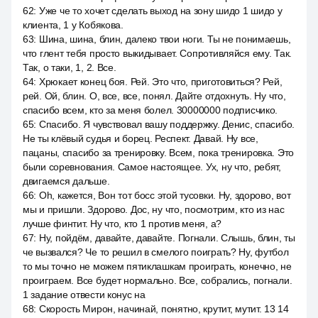
62
:
Уже че то хочет сделать выход на зону шидо 1 шидо у
клиента, 1 у Кобякова.
63
:
Шина, шина, блин, далеко твои ноги. Ты не понимаешь,
что глент тебя просто выкидывает. Сопротивляйся ему. Так.
Так, o таки, 1, 2. Все.
64
:
Хрюкает конец боя. Рей. Это что, приготовиться? Рей,
рей. Ой, блин. О, все, все, понял. Дайте отдохнуть. Ну что,
спасибо всем, кто за меня болел. 30000000 подписчико.
65
:
Спасибо. Я чувствовал вашу поддержку. Денис, спасибо.
Не ты клёвый судья и борец. Респект. Давай. Ну все,
пацаны, спасибо за тренировку. Всем, пока тренировка. Это
были соревнования. Самое настоящее. Ух, ну что, ребят,
двигаемся дальше.
66
:
Oh, кажется, Вон тот босс этой тусовки. Ну, здорово, вот
мы и пришли. Здорово. Дос, ну что, посмотрим, кто из нас
лучше финтит. Ну что, кто 1 против меня, а?
67
:
Ну, пойдём, давайте, давайте. Погнали. Слышь, блин, ты
че вызвался? Че то решил в смелого поиграть? Ну, футбол
то мы точно не можем пятиклашкам проиграть, конечно, не
проиграем. Все будет нормально. Все, собрались, погнали.
1 задание отвести конус на
68
:
Скорость Мирон, начинай, понятно, крутит, мутит. 13 14