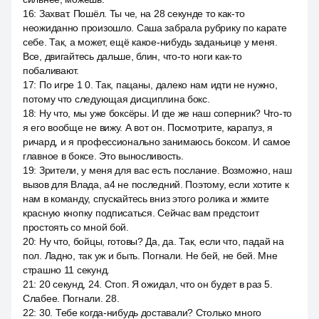
16
:
Захват. Пошёл. Ты че, на 28 секунде то как-то
неожиданно произошло. Саша забрала рубрику по карате
себе. Так, а может, ещё какое-нибудь заданьице у меня.
Все, двигайтесь дальше, блин, что-то ноги как-то
побаливают.
17
:
По игре 1 0. Так, пацаны, далеко нам идти не нужно,
потому что следующая дисциплина бокс.
18
:
Ну что, мы уже боксёры. И где же наш соперник? Что-то
я его вообще не вижу. А вот он. Посмотрите, карапуз, я
ричард, и я профессионально занимаюсь боксом. И самое
главное в боксе. Это выносливость.
19
:
Зрители, у меня для вас есть послание. Возможно, наш
вызов для Влада, a4 не последний. Поэтому, если хотите к
нам в команду, спускайтесь вниз этого ролика и жмите
красную кнопку подписаться. Сейчас вам предстоит
простоять со мной бой.
20
:
Ну что, бойцы, готовы? Да, да. Так, если что, падай на
пол. Ладно, так уж и быть. Погнали. Не бей, не бей. Мне
страшно 11 секунд.
21
:
20 секунд, 24. Стоп. Я ожидал, что он будет в раз 5.
Слабее. Погнали. 28.
22
:
30. Тебе когда-нибудь доставали? Столько много