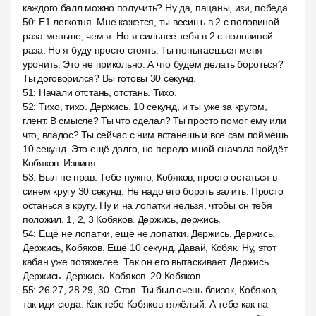
каждого балл можно получить? Ну да, пацаны, изи, победа.
50
:
E1 легкотня. Мне кажется, ты весишь в 2 с половиной
раза меньше, чем я. Но я сильнее тебя в 2 с половиной
раза. Но я буду просто стоять. Ты попытаешься меня
уронить. Это не прикольно. А что будем делать бороться?
Ты договорился? Вы готовы 30 секунд.
51
:
Начали отстань, отстань. Тихо.
52
:
Тихо, тихо. Держись. 10 секунд, и ты уже за кругом,
глент. В смысле? Ты что сделал? Ты просто помог ему или
что, владос? Ты сейчас с ним встанешь и все сам поймёшь.
10 секунд. Это ещё долго, но передо мной сначала пойдёт
Кобяков. Извиня.
53
:
Был не прав. Тебе нужно, Кобяков, просто остаться в
синем кругу 30 секунд. Не надо его бороть валить. Просто
останься в кругу. Ну и на лопатки нельзя, чтобы он тебя
положил. 1, 2, 3 Кобяков. Держись, держись.
54
:
Ещё не лопатки, ещё не лопатки. Держись. Держись.
Держись, Кобяков. Ещё 10 секунд. Давай, Кобяк. Ну, этот
кабан уже потяжелее. Так он его вытаскивает. Держись.
Держись. Держись. Кобяков. 20 Кобяков.
55
:
26 27, 28 29, 30. Стоп. Ты был очень близок, Кобяков,
так иди сюда. Как тебе Кобяков тяжёлый. А тебе как на