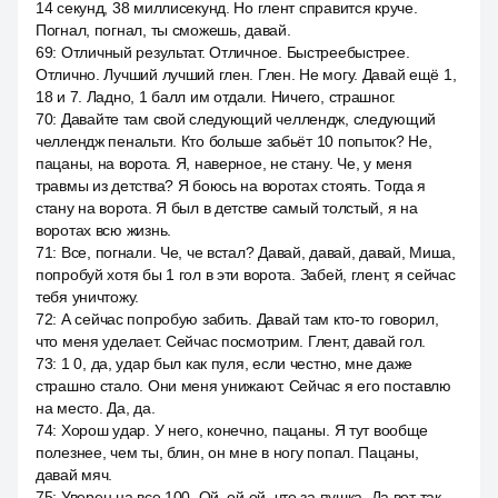
14 секунд, 38 миллисекунд. Но глент справится круче.
Погнал, погнал, ты сможешь, давай.
69
:
Отличный результат. Отличное. Быстреебыстрее.
Отлично. Лучший лучший глен. Глен. Не могу. Давай ещё 1,
18 и 7. Ладно, 1 балл им отдали. Ничего, страшног.
70
:
Давайте там свой следующий челлендж, следующий
челлендж пенальти. Кто больше забьёт 10 попыток? Не,
пацаны, на ворота. Я, наверное, не стану. Че, у меня
травмы из детства? Я боюсь на воротах стоять. Тогда я
стану на ворота. Я был в детстве самый толстый, я на
воротах всю жизнь.
71
:
Все, погнали. Че, че встал? Давай, давай, давай, Миша,
попробуй хотя бы 1 гол в эти ворота. Забей, глент, я сейчас
тебя уничтожу.
72
:
А сейчас попробую забить. Давай там кто-то говорил,
что меня уделает. Сейчас посмотрим. Глент, давай гол.
73
:
1 0, да, удар был как пуля, если честно, мне даже
страшно стало. Они меня унижают. Сейчас я его поставлю
на место. Да, да.
74
:
Хорош удар. У него, конечно, пацаны. Я тут вообще
полезнее, чем ты, блин, он мне в ногу попал. Пацаны,
давай мяч.
75
:
Уверен на все 100. Ой, ой ой, что за пушка. Да вот так