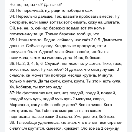
Не, не, не, вы че? Да ты че?
33
:
Не переживай, ну, ради то победы я сам.
34
:
Нереально дальше. Так, давайте пробовать вместе. Ну
смотрите, если меня вот так вот снимать, сижу на шпагате.
Ой, не, не, о, сейчас бережно возьми вот эту ногу и
потихонечку тащи. Только бережно вообще, что
35
:
Штаны что-то. Ладно, сейчас у нас счёт 2 0 5. Двигаемся
дальше. Сейчас кулаку. Кто дольше прокрутит, тот и
получает балл. А давай мы сейчас начнём, чтобы ты
понимала, с кем ты имеешь дело. Итак, Кобяков.
36
:
На 2, 3, 4, 5, 6. Слушай, неплохо получается. Тихо, тихо,
тихо, тихо, тихо. Ну как тебе? Я думаю, что смогу лучше. В
смысле, он может так полтора месяца крутить. Минута,
только минута. Да ты крути, крути, крути. Ты это и есть хула.
Ху, Кобяков, ты вот это наду.
37
:
На фестивалях нет, нет, нет, поддай, поддай, поддай,
поддай чуть чуть, подай чуть чуть 2 минутки, скоро,
Марианна, как у тебя вообще дела? Все отлично. Кого
смотришь на YouTube вас смотрю, а ты на канал
подписана, на все ваши 3 канала. Уже респект, Кобяков.
38
:
Ты вообще удивляешь, кто знал, что в этом твоя скрытая
сила? Он крутится, смеётся, хрюкает. Это все за 1 секунду.