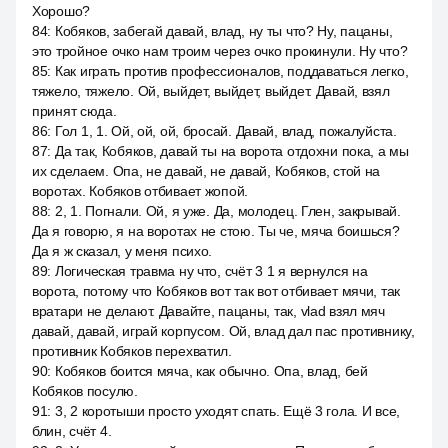
Хорошо?
84
:
Кобяков, забегай давай, влад, ну ты что? Ну, пацаны,
это тройное очко нам троим через очко прокинули. Ну что?
85
:
Как играть против профессионалов, поддаваться легко,
тяжело, тяжело. Ой, выйдет, выйдет, выйдет. Давай, взял
принят сюда.
86
:
Гол 1, 1. Ой, ой, ой, бросай. Давай, влад, пожалуйста.
87
:
Да так, Кобяков, давай ты на ворота отдохни пока, а мы
их сделаем. Опа, не давай, не давай, Кобяков, стой на
воротах. Кобяков отбивает жопой.
88
:
2, 1. Погнали. Ой, я уже. Да, молодец. Глен, закрывай.
Да я говорю, я на воротах не стою. Ты че, мяча боишься?
Да я ж сказал, у меня психо.
89
:
Логическая травма ну что, счёт 3 1 я вернулся на
ворота, потому что Кобяков вот так вот отбивает мячи, так
вратари не делают. Давайте, пацаны, так, vlad взял мяч
давай, давай, играй корпусом. Ой, влад дал пас противнику,
противник Кобяков перехватил.
90
:
Кобяков боится мяча, как обычно. Опа, влад, бей
Кобяков посулю.
91
:
3, 2 коротыши просто уходят спать. Ещё 3 гола. И все,
блин, счёт 4.