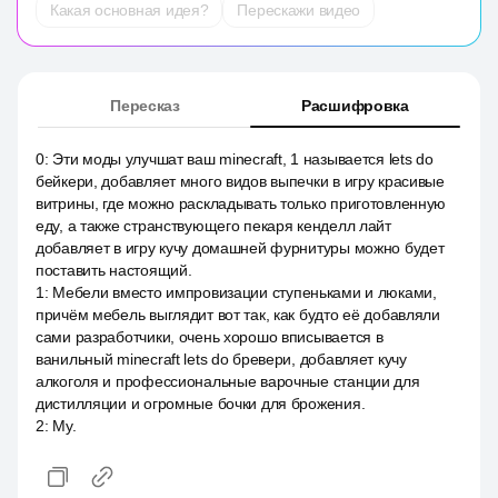
Какая основная идея?
Перескажи видео
Пересказ
Расшифровка
0
:
Эти моды улучшат ваш minecraft, 1 называется lets do
бейкери, добавляет много видов выпечки в игру красивые
витрины, где можно раскладывать только приготовленную
еду, а также странствующего пекаря кенделл лайт
добавляет в игру кучу домашней фурнитуры можно будет
поставить настоящий.
1
:
Мебели вместо импровизации ступеньками и люками,
причём мебель выглядит вот так, как будто её добавляли
сами разработчики, очень хорошо вписывается в
ванильный minecraft lets do бревери, добавляет кучу
алкоголя и профессиональные варочные станции для
дистилляции и огромные бочки для брожения.
2
:
Му.