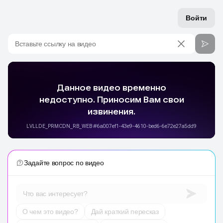
Войти
Вставьте ссылку на видео
Задайте вопрос по видео
Что вас интересует?
О чем это видео?
Дай краткий пересказ