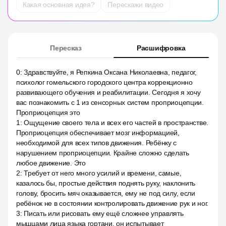
Какая основная идея?
Перескажи видео
Пересказ
Расшифровка
0
:
Здравствуйте, я Репкина Оксана Николаевна, педагог,
психолог гомельского городского центра коррекционно
развивающего обучения и реабилитации. Сегодня я хочу
вас познакомить с 1 из сенсорных систем проприоцепции.
Проприоцепция это
1
:
Ощущение своего тела и всех его частей в пространстве.
Проприоцепция обеспечивает мозг информацией,
необходимой для всех типов движения. Ребёнку с
нарушением проприоцепции. Крайне сложно сделать
любое движение. Это
2
:
Требует от него много усилий и времени, самые,
казалось бы, простые действия поднять руку, наклонить
голову, бросить мяч оказывается, ему не под силу, если
ребёнок не в состоянии контролировать движение рук и ног.
3
:
Писать или рисовать ему ещё сложнее управлять
мышцами лица языка гортани, он испытывает