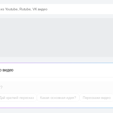
 из Youtube, Rutube, VK видео
о видео
т?
Дай краткий пересказ
Какая основная идея?
Перескажи видео