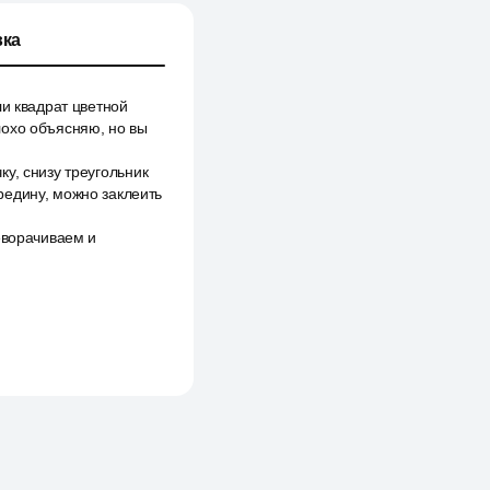
ка
ли квадрат цветной
лохо объясняю, но вы
у, снизу треугольник
редину, можно заклеить
еворачиваем и