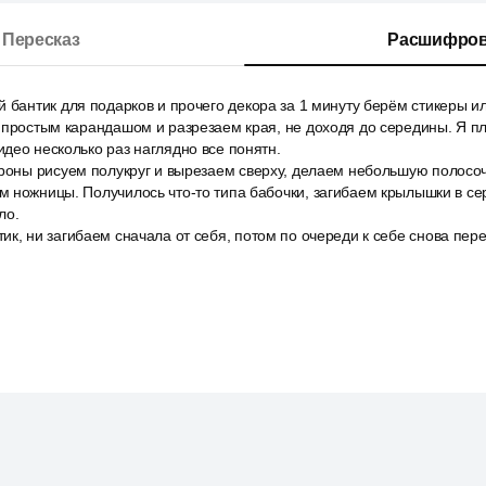
Пересказ
Расшифров
 бантик для подарков и прочего декора за 1 минуту берём стикеры и
 простым карандашом и разрезаем края, не доходя до середины. Я п
део несколько раз наглядно все понятн.
роны рисуем полукруг и вырезаем сверху, делаем небольшую полосочк
 ножницы. Получилось что-то типа бабочки, загибаем крылышки в се
ло.
к, ни загибаем сначала от себя, потом по очереди к себе снова пер