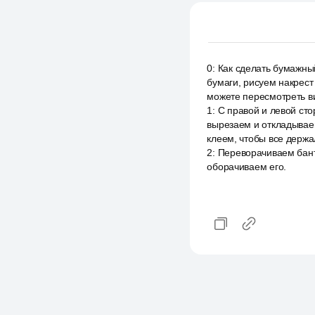
0
:
Как сделать бумажный
бумаги, рисуем накрест
можете пересмотреть ви
1
:
С правой и левой сто
вырезаем и откладываем
клеем, чтобы все держа
2
:
Переворачиваем банти
оборачиваем его.