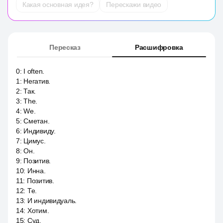
Какая основная идея?
Перескажи видео
Пересказ
Расшифровка
0
:
I often.
1
:
Негатив.
2
:
Так.
3
:
The.
4
:
We.
5
:
Сметан.
6
:
Индивиду.
7
:
Цимус.
8
:
Он.
9
:
Позитив.
10
:
Инна.
11
:
Позитив.
12
:
Те.
13
:
И индивидуаль.
14
:
Хотим.
15
:
Суд.