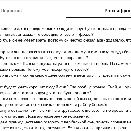
Пересказ
Расшифров
, конечно же, в правде хорошие люди не врут. Лучше горькая правда, 
ся явным. Знаешь, что объединяет все эти фразы?
то бу, и он не умеет врать, поэтому он честно сказал арендодателю, ч
арты и честно рассказал своему пятилетнему племяннику, откуда бер
 Бу точно не согласится. Так, может, пора пере?
ть это плохо. В этом выпуске ты узнаешь, сколько ты врёшь. На самом 
ших предков. Почему мозг лжеца круче твоего?
лять ложь и как на самом деле обмануть весь мир. Ну, здесь мы сами
час будете учить хороших людей лжи? Это вообще этично. Окей, а нор
ороза или говорить другу, что все будет хорошо?
 этом сомневаешься, ложь это часть нашей жизни, хочешь ты этого или
онусов, помогает сохранить отношения и работу бережёт.
ику и оставляет личные личным врут абсолютно все. Ты не врёшь, зн
 с матчастью. Ложь это намеренное искажение.
дем преимущественно говорить о вербальной лжи, то есть словами че
е все из них, скажем так, токсичные. Белая ложь не причиняет вреда. 