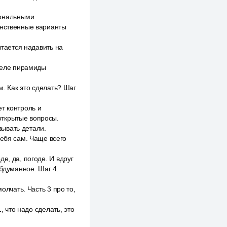
иональными
инственные варианты
ытается надавить на
 деле пирамиды
м. Как это сделать? Шаг
т контроль и
открытые вопросы.
зывать детали.
себя сам. Чаще всего
е, да, погоде. И вдруг
обдуманное. Шаг 4.
олчать. Часть 3 про то,
, что надо сделать, это