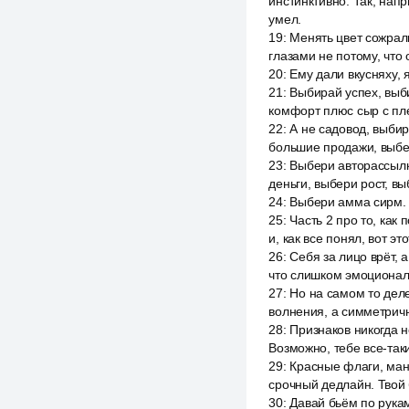
инстинктивно. Так, нап
умел.
19
:
Менять цвет сожрали
глазами не потому, что 
20
:
Ему дали вкусняху,
21
:
Выбирай успех, выб
комфорт плюс сыр с пле
22
:
А не садовод, выби
большие продажи, выбе
23
:
Выбери авторассылки
деньги, выбери рост, вы
24
:
Выбери амма сирм.
25
:
Часть 2 про то, как
и, как все понял, вот эт
26
:
Себя за лицо врёт, а
что слишком эмоциональн
27
:
Но на самом то деле
волнения, а симметричн
28
:
Признаков никогда н
Возможно, тебе все-так
29
:
Красные флаги, ман
срочный дедлайн. Твой 
30
:
Давай бьём по рукам