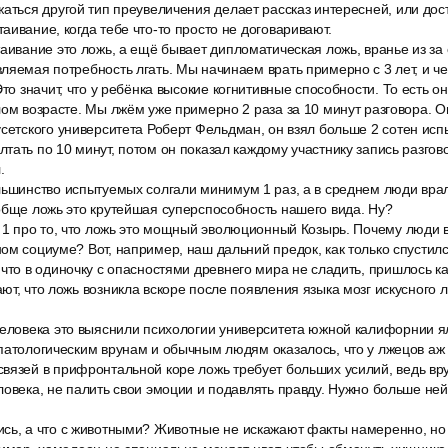
жаться другой тип преувеличения делает рассказ интересней, или до
аивание, когда тебе что-то просто не договаривают.
аивание это ложь, а ещё бывает дипломатическая ложь, вранье из за 
ляемая потребность лгать. Мы начинаем врать примерно с 3 лет, и ч
Это значит, что у ребёнка высокие когнитивные способности. То есть 
лом возрасте. Мы лжём уже примерно 2 раза за 10 минут разговора. Ог
усетского университета Роберт Фельдман, он взял больше 2 сотен исп
тать по 10 минут, потом он показал каждому участнику запись разгов
.
льшинство испытуемых солгали минимум 1 раз, а в среднем люди врал
обще ложь это крутейшая суперспособность нашего вида. Ну?
ь 1 про то, что ложь это мощный эволюционный Козырь. Почему люди 
ом социуме? Вот, например, наш дальний предок, как только спустил
что в одиночку с опасностями древнего мира не сладить, пришлось ка
ют, что ложь возникла вскоре после появления языка мозг искусного 
человека это выяснили психологии университета южной калифорнии я
патологическим врунам и обычным людям оказалось, что у лжецов аж
вязей в прифронтальной коре ложь требует больших усилий, ведь вр
ловека, не палить свои эмоции и подавлять правду. Нужно больше не
сь, а что с животными? Животные не искажают факты намеренно, но 