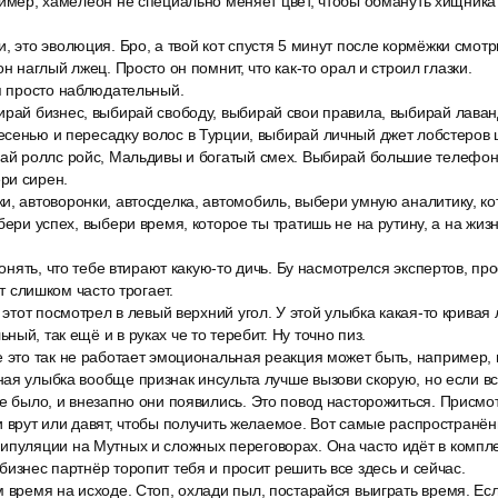
ример, хамелеон не специально меняет цвет, чтобы обмануть хищника 
, это эволюция. Бро, а твой кот спустя 5 минут после кормёжки смотр
он наглый лжец. Просто он помнит, что как-то орал и строил глазки.
 я просто наблюдательный.
ирай бизнес, выбирай свободу, выбирай свои правила, выбирай лава
сенью и пересадку волос в Турции, выбирай личный джет лобстеров 
рай роллс ройс, Мальдивы и богатый смех. Выбирай большие телефо
ри сирен.
, автоворонки, автосделка, автомобиль, выбери умную аналитику, кот
бери успех, выбери время, которое ты тратишь не на рутину, а на жизн
 понять, что тебе втирают какую-то дичь. Бу насмотрелся экспертов, п
от слишком часто трогает.
 этот посмотрел в левый верхний угол. У этой улыбка какая-то кривая л
ый, так ещё и в руках че то теребит. Ну точно пиз.
 это так не работает эмоциональная реакция может быть, например, 
ая улыбка вообще признак инсульта лучше вызови скорую, но если вс
е было, и внезапно они появились. Это повод насторожиться. Присмо
и врут или давят, чтобы получить желаемое. Вот самые распространё
ипуляции на Мутных и сложных переговорах. Она часто идёт в компле
бизнес партнёр торопит тебя и просит решить все здесь и сейчас.
 время на исходе. Стоп, охлади пыл, постарайся выиграть время. Есл