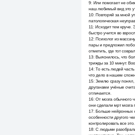
9
:
Или помогает не оби
наш любимый вид это ут
10
:
Повторяй за мной ут
патологическая неуправ
11
:
Исходит тем круче. 
быстро учится во взрос
12
:
Психолог из массач
пары и предложил побол
отметить, где тот соврал
13
:
Выяснилось, что бо
трижды за 10 минут. Во
14
:
То есть людей част
что дело в нашем сложн
15
:
Землю сразу понял, 
друганами учёные счита
отличается.
16
:
От мозга обычного 
они сделали мрт мозга 
17
:
Больше нейронных с
особенности другого че
контролировать все это.
18
:
С людьми разобрали