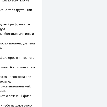
просто всех, кто не
ит на тебя грустными
ндовый раф, виниры,
цум.
ны, большие машины и
орая покажет, где твои
ь.
рофайлеров в интернете
гуны. А этот мало того,
из за неловкости или
ех этих
трись внимательней.
нные
кте с ложью. 1 флаг
и тебе не дают этого