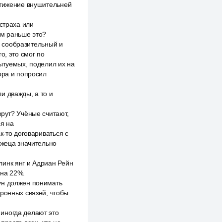
стижение внушительней
страха или
ем раньше это?
он сообразительный и
о, это смог по
ытуемых, поделил их на
ора и попросил
и дважды, а то и
врут? Учёные считают,
ся на
к-то договариваться с
лжеца значительно
линк янг и Адриан Рейн
 на 22%.
ун должен понимать
йронных связей, чтобы
иногда делают это