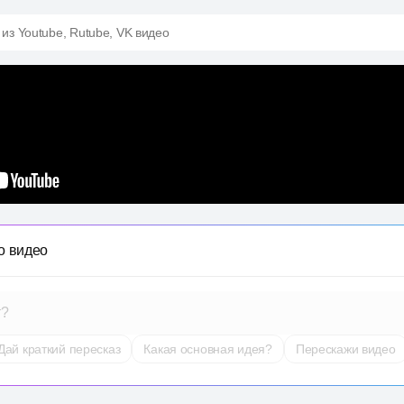
 из Youtube, Rutube, VK видео
о видео
т?
Дай краткий пересказ
Какая основная идея?
Перескажи видео