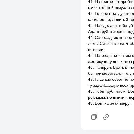
41
:
На фигне. Подробно
качественной визуализа
42
:
Говори правду, что 
сложнее подловить 3 вр
43
:
Не сделают тебя убе
Адаптируй историю под 
44
:
Собеседник поссорил
ложь. Смысл в том, что
истории.
45
:
Поговори со своим о
жестикулируешь и что пр
46
:
Танируй. Врать в гл
бы притвориться, что у 
47
:
Главный совет не пе
ту задолбавшую всех пр
48
:
Тебя грубияном. Вот
рекламы, политики и ве
49
:
Ври, но знай меру.