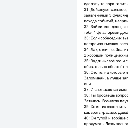
сделать, то пора валить
31
:
Действуют сильнее,
заявлениями 3 флаг, чё
исхода событий, напри
32
:
Займи мне денег, ин
тебя 4 флаг. Бремя дока
33
:
Если собеседник вын
построила высшая раса 
34
:
Лак, отлично. Значи
1 хороший полицейский
35
:
Задвинь своё эго и 
обязательно сболтнёт 
36
:
Это те, на которые 
Запоминай, а лучше зап
они
37
:
И спотыкаются именн
38
:
Ты бросаешь вопрос 
Заткнись. Возникла пау
39
:
Хотят их заполнить.
как врать красиво. Дава
40
:
Он тупой и вообще об
продумать. Ложь полнос