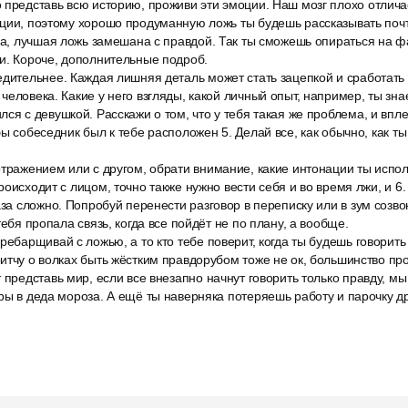
 представь всю историю, проживи эти эмоции. Наш мозг плохо отлича
ции, поэтому хорошо продуманную ложь ты будешь рассказывать почти 
да, лучшая ложь замешана с правдой. Так ты сможешь опираться на фа
и. Короче, дополнительные подроб.
дительнее. Каждая лишняя деталь может стать зацепкой и сработать 
человека. Какие у него взгляды, какой личный опыт, например, ты зна
ся с девушкой. Расскажи о том, что у тебя такая же проблема, и впле
бы собеседник был к тебе расположен 5. Делай все, как обычно, как т
тражением или с другом, обрати внимание, какие интонации ты испол
оисходит с лицом, точно также нужно вести себя и во время лжи, и 6.
аза сложно. Попробуй перенести разговор в переписку или в зум созво
тебя пропала связь, когда все пойдёт не по плану, а вообще.
ребарщивай с ложью, а то кто тебе поверит, когда ты будешь говорить
итчу о волках быть жёстким правдорубом тоже не ок, большинство про
 представь мир, если все внезапно начнут говорить только правду, м
ры в деда мороза. А ещё ты наверняка потеряешь работу и парочку др