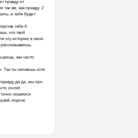
ет правду от
так же, как правду. 2.
кты, и тебя будет
против тебя 4.
ешь, что твой
ти эту историю в свою
ы рассказываешь,
ьзуешь, как часто
н. Так ты сможешь хотя
 правду да да, мы про
сто сочтёт.
ы точно лишимся
узей, короче.