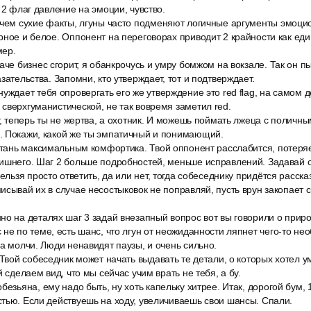
 2 флаг давление на эмоции, чувство.
 чем сухие факты, лгуны часто подменяют логичные аргументы эмоц
рное и белое. Оппонент на переговорах приводит 2 крайности как ед
мер.
аче бизнес сгорит, я обанкрочусь и умру бомжом на вокзале. Так он п
зательства. Запомни, кто утверждает, тот и подтверждает.
уждает тебя опровергать его же утверждение это red flag, на самом
сверхгуманистической, не так вовремя заметил red.
т, теперь ты не жертва, а охотник. И можешь поймать лжеца с поличны
. Покажи, какой же ты эмпатичный и понимающий.
стань максимальным комфортика. Твой оппонент расслабится, потеряе
лишнего. Шаг 2 больше подробностей, меньше исправлений. Задавай 
нельзя просто ответить, да или нет, тогда собеседнику придётся расска
исывай их в случае несостыковок не поправляй, пусть врун закопает 
о на деталях шаг 3 задай внезапный вопрос вот вы говорили о природ
не по теме, есть шанс, что лгун от неожиданности ляпнет чего-то не
за молчи. Люди ненавидят паузы, и очень сильно.
 Твой собеседник может начать выдавать те детали, о которых хотел ум
й сделаем вид, что мы сейчас учим врать не тебя, а бу.
езьяна, ему надо быть, ну хоть капельку хитрее. Итак, дорогой бум, 1
тью. Если действуешь на ходу, увеличиваешь свои шансы. Спали.