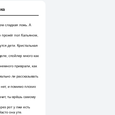
ка
чем сладкая ложь. А
то прожёг пол Кальяном,
утся дети. Кристальная
деле, спойлер много как
 немного приврали, как
мально ли рассказывать
 нет, и помимо плохих
ачит, ты врёшь самому
рез рот у лжи есть
Часто она уте.