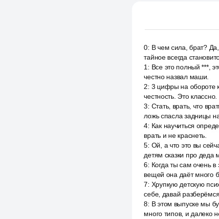
0
:
В чем сила, брат? Да
тайное всегда становит
1
:
Все это полный ***, э
честно назвал маши.
2
:
3 цифры на обороте к
честность. Это классно.
3
:
Стать, врать, что вра
ложь спасла задницы на
4
:
Как научиться опреде
врать и не краснеть.
5
:
Ой, а что это вы сей
детям сказки про деда м
6
:
Когда ты сам очень в
вещей она даёт много б
7
:
Хрупкую детскую псих
себе, давай разберёмся
8
:
В этом выпуске мы бу
много типов, и далеко н