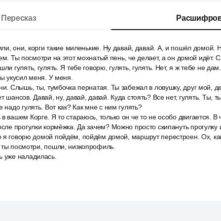
Пересказ
Расшифров
или, они, корги такие миленькие. Ну давай, давай. А, и пошёл домой. Н
яем. Ты посмотри на этот мохнатый пень, че делает, а он домой идёт.
ли гулять, гулять. Я тебе говорю, гулять, гулять. Нет, я ж тебе не дам.
Ты укусил меня. У меня.
ни. Слышь, ты, тумбочка пернатая. Ты забежал в ловушку, друг мой, 
т шансов. Давай, ну, давай, давай. Куда стоять? Все нет, гулять. Ты, 
 надо гулять. Вот как? Как мне с ним гулять?
в вашем Корге. Я то стараюсь, только он че то не особо двигается. В
осле прогулки кормёжка. Да зачем? Можно просто скипануть прогулку и
о я говорю домой пойдём, пойдём домой, маршрут перестроен. Ох, ка
 ты посмотри, пошли, низкопрофиль.
ь уже наладилась.