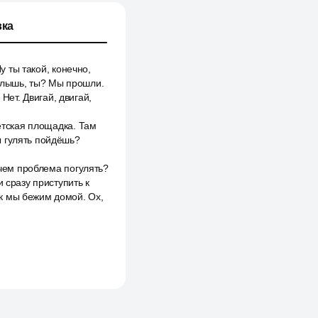
ка
у ты такой, конечно,
 Слышь, ты? Мы прошли.
 Нет. Двигай, двигай,
детская площадка. Там
ты гулять пойдёшь?
 чем проблема погулять?
 сразу приступить к
к мы бежим домой. Ох,