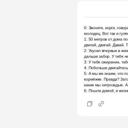
0
:
Звоните, корги, говор
молодец. Вот так и гул
1
:
50 метров от дома пош
двигай, двигай. Давай. 
2
:
Укусил впервые в жиз
дальше забор. У тебя не
3
:
У тебя ожирение, тебе
4
:
Побольше двигайтесь 
5
:
А мы же знаем, что п
кормёжке. Правда? Зат
какие мы хитрозадые. А
6
:
Пошли домой, и жизн