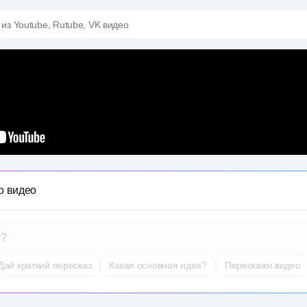
 из Youtube, Rutube, VK видео
о видео
т?
Дай краткий пересказ
Какая основная идея?
Перескажи видео