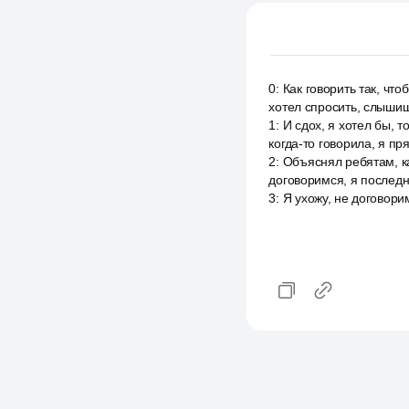
0
:
Как говорить так, чт
хотел спросить, слышиш
1
:
И сдох, я хотел бы, т
когда-то говорила, я п
2
:
Объяснял ребятам, ка
договоримся, я последн
3
:
Я ухожу, не договорим