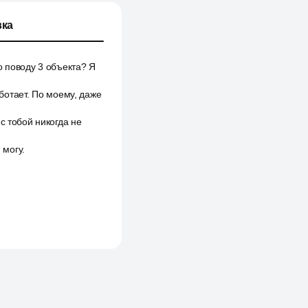
ка
по поводу 3 объекта? Я
аботает. По моему, даже
с тобой никогда не
 могу.