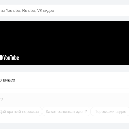
 из Youtube, Rutube, VK видео
о видео
т?
Дай краткий пересказ
Какая основная идея?
Перескажи видео