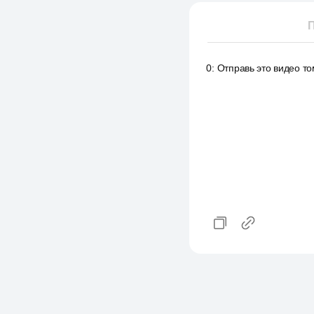
П
0
:
Отправь это видео том