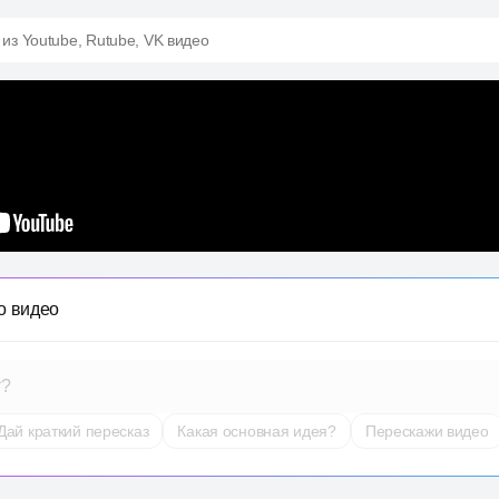
 из Youtube, Rutube, VK видео
о видео
т?
Дай краткий пересказ
Какая основная идея?
Перескажи видео