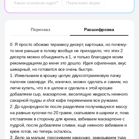
Какая основная идея?
Перескажи видео
Пересказ
Расшифровка
0
:
Я просто обожаю тирамису десерт, картошка, но почему-
то мне раньше в голову вообще не приходило, что этих 2
десерта можно объединить в 1, и только благодаря моим
рекомендациям до меня это дошло. Идея офигенная, вкус
шикарный, но готовится все очень быстро.
1
:
Измельчаем в крошку целую двухсотграммовую пачку
палочек савоярди. Их, конечно, можно сделать и самим, но
легче купить, что я в целом и сделала к этой крошке
добавляем сыр, маскарпоне, веселящую жидкость немного
сахарной пудры и shot кофе переминаем все ручками.
2
:
До однородности после разделяем получившуюся массу
на равные кусочки по 20 грамм, скатываем в шарики и, пока
отставляем в сторонку для крема, взбиваем маскарпоне с
пудрой, после добавляем сливки, ещё немного взбиваем и
крем готов, но теперь осталось.
3
:
Дело за малым, просеиваем какаушко, закидываем туда