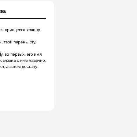
ка
 я принцесса хачапу.
, твой парень. Угу.
у, во первых, его имя
связана с ним навечно.
т, а затем достанут