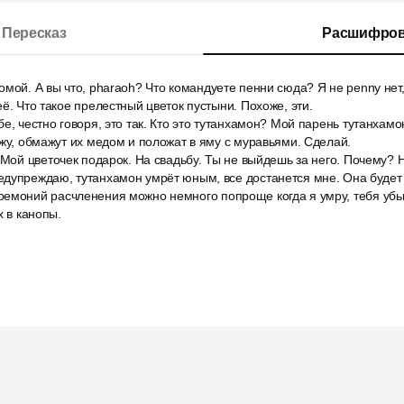
Пересказ
Расшифров
мой. А вы что, pharaoh? Что командуете пенни сюда? Я не penny нет,
ё. Что такое прелестный цветок пустыни. Похоже, эти.
, честно говоря, это так. Кто это тутанхамон? Мой парень тутанхамон
ожу, обмажут их медом и положат в яму с муравьями. Сделай.
 Мой цветочек подарок. На свадьбу. Ты не выйдешь за него. Почему? Н
дупреждаю, тутанхамон умрёт юным, все достанется мне. Она будет 
емоний расчленения можно немного попроще когда я умру, тебя убью
х в канопы.