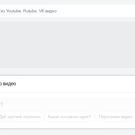
 из Youtube, Rutube, VK видео
о видео
т?
Дай краткий пересказ
Какая основная идея?
Перескажи видео