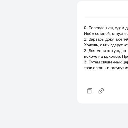
0
:
Переоденься, едем до
Идём со мной, отпусти е
1
:
Варвары докучают тебе
Хочешь, с них сдерут к
2
:
Для меня что угодно.
похоже на мухомор. Пре
3
:
Путём священных цер
твои органы и засунут и