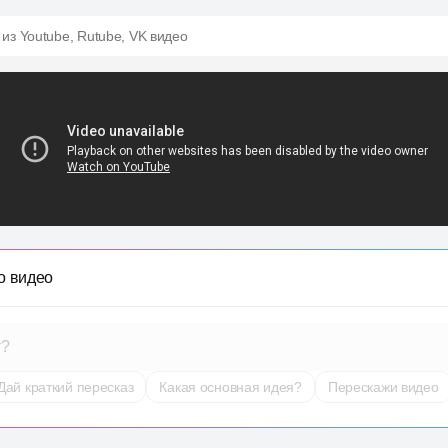
 из Youtube, Rutube, VK видео
о видео
т?
Дай краткий пересказ
Какая основная идея?
Перескажи видео