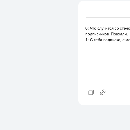
0
:
Что случится со стен
подписчиков. Поехали.
1
:
С тебя подписка, с м