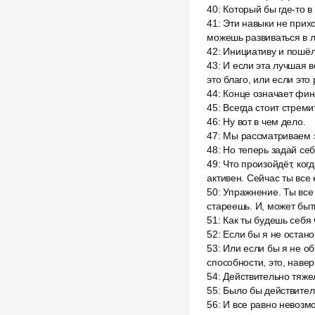
40
:
Который бы где-то в
41
:
Эти навыки не прихо
можешь развиваться в л
42
:
Инициативу и пошёл 
43
:
И если эта лучшая 
это благо, или если это 
44
:
Конце означает фин
45
:
Всегда стоит стреми
46
:
Ну вот в чем дело.
47
:
Мы рассматриваем э
48
:
Но теперь задай себ
49
:
Что произойдёт, ког
активен. Сейчас ты все
50
:
Упражнение. Ты все 
стареешь. И, может быть
51
:
Как ты будешь себя 
52
:
Если бы я не остано
53
:
Или если бы я не о
способности, это, наве
54
:
Действительно тяже
55
:
Было бы действитель
56
:
И все равно невозмо