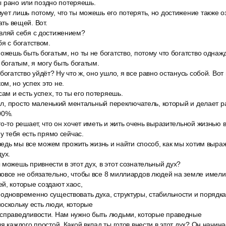
 ты рано или поздно потеряешь.
ет лишь потому, что ты можешь его потерять, но достижение также озн
ать вещей. Вот.
вляй себя с достижением?
я с богатством.
ожешь быть богатым, но ты не богатство, потому что богатство однаж
 богатым, я могу быть богатым.
богатство уйдёт? Ну что ж, оно ушло, я все равно останусь собой. Вот
м, но успех это не.
сам и есть успех, то ты его потеряешь.
зал, просто маленький ментальный переключатель, который и делает р
00%.
о-то решает, что он хочет иметь и жить очень выразительной жизнью в
 у тебя есть прямо сейчас.
 ведь мы все можем прожить жизнь и найти способ, как мы хотим выраж
дух.
можешь привнести в этот дух, в этот сознательный дух?
овсе не обязательно, чтобы все 8 миллиардов людей на земле имели о
й, которые создают хаос,
одновременно существовать духа, структуры, стабильности и порядка
оскольку есть люди, которые
справедливости. Нам нужно быть людьми, которые праведные
я каждого простой. Какой вклад ты готов внести в этот дух? Он начина