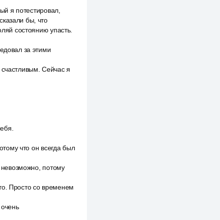
рый я потестировал,
сказали бы, что
оляй состоянию упасть.
ледовал за этими
 счастливым. Сейчас я
себя.
потому что он всегда был
о невозможно, потому
то. Просто со временем
 очень