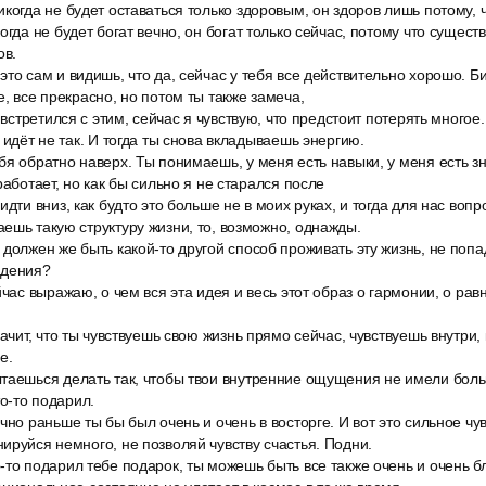
когда не будет оставаться только здоровым, он здоров лишь потому, 
огда не будет богат вечно, он богат только сейчас, потому что существ
ов.
то сам и видишь, что да, сейчас у тебя все действительно хорошо. Б
, все прекрасно, но потом ты также замеча,
 встретился с этим, сейчас я чувствую, что предстоит потерять многое
 идёт не так. И тогда ты снова вкладываешь энергию.
я обратно наверх. Ты понимаешь, у меня есть навыки, у меня есть зна
работает, но как бы сильно я не старался после
дти вниз, как будто это больше не в моих руках, и тогда для нас вопро
ешь такую структуру жизни, то, возможно, однажды.
должен же быть какой-то другой способ проживать эту жизнь, не попа
адения?
йчас выражаю, о чем вся эта идея и весь этот образ о гармонии, о рав
начит, что ты чувствуешь свою жизнь прямо сейчас, чувствуешь внутри,
е.
таешься делать так, чтобы твои внутренние ощущения не имели боль
то-то подарил.
чно раньше ты бы был очень и очень в восторге. И вот это сильное чув
ируйся немного, не позволяй чувству счастья. Подни.
то подарил тебе подарок, ты можешь быть все также очень и очень б