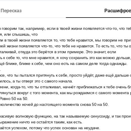
Пересказ
Расшифров
говорим так, например, если в твоей жизни появляется что-то, что те
ся, или слышишь, что
ли в твоей жизни появляется то, что тебе нравится, мы говорим не при
оей жизни появляется что-то, что тебе не нравится. То есть то, что ты
талкивай, откуда это берётся в этом примере. Это значит, если
ь к себе то, что мне нравится, я хочу сохранить это как можно дольше
ещё ближе, ближе к себе, чем оно есть на самом деле тогда однажды.
.
се, что ты пытался притянуть к себе, просто уйдёт, даже ещё дальше о
илось, а ты отверг это с самого начала.
ени, когда-то, что ты отталкивал, начнёт приближаться к тебе очень б
лянуться вокруг с того момента, как мы рождаемся с самого момента
Ровно 50 на 50.
 количество ночей до настоящего момента снова 50 на 50.
расивую волновую функцию, на так называемую синусоиду, и так прои
ыражение ничто не остаётся таким, как есть.
таётся успехом, потому что успех основан на неудаче.