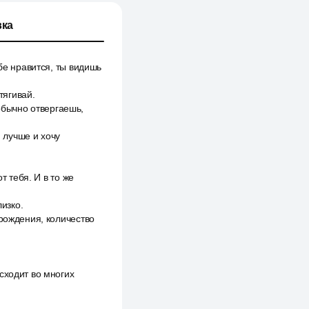
ка
бе нравится, ты видишь
тягивай.
 обычно отвергаешь,
, лучше и хочу
т тебя. И в то же
лизко.
 рождения, количество
сходит во многих