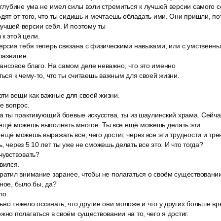
 глубине ума не имел силы воли стремиться к лучшей версии самого с
дят от того, что ты сидишь и мечтаешь обладать ими. Они пришли, пот
учшей версии себя. И поэтому ты
к этой цели.
версия тебя теперь связана с физическими навыками, или с умственн
развитие.
ансовое благо. На самом деле неважно, что это именно
ться к чему-то, что ты считаешь важным для своей жизни.
ти вещи как важные для своей жизни.
е вопрос.
да ты практикующий боевые искусства, ты из шаулинский храма. Сейч
 ещё можешь выполнять многое. Ты все ещё можешь делать эти.
ещё можешь выражать все, чего достиг, через все эти трудности и тре
, через 5 10 лет ты уже не сможешь делать все это. И что тогда?
чувствовать?
вился.
братил внимание заранее, чтобы не полагаться о своём существовани
рное, было бы, да?
ло.
но тяжело осознать, что другие они моложе и что у других больше вр
жно полагаться в своём существовании на то, чего я достиг.