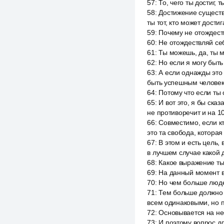
57
:
То, чего ты достиг,
58
:
Достижение существу
ты тот, кто может достиг
59
:
Почему не отождест
60
:
Не отождествляй себ
61
:
Ты можешь, да, ты м
62
:
Но если я могу быть
63
:
А если однажды это 
быть успешным человеко
64
:
Потому что если ты 
65
:
И вот это, я бы ска
не противоречит и на 1
66
:
Совместимо, если кт
это та свобода, которая
67
:
В этом и есть цель,
в лучшем случае какой 
68
:
Какое выражение ты 
69
:
На данный момент в
70
:
Но чем больше люде
71
:
Тем больше должно 
всем одинаковыми, но п
72
:
Основывается на не
73
:
И поэтому вопрос дл