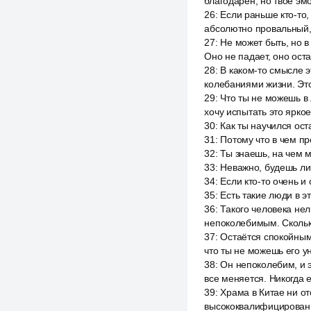
благодарен, но твоё эм
26
:
Если раньше кто-то,
абсолютно провальный, 
27
:
Не может быть, но в
Оно не падает, оно оста
28
:
В каком-то смысле э
колебаниями жизни. Это
29
:
Что ты не можешь в 
хочу испытать это яркое
30
:
Как ты научился ост
31
:
Потому что в чем п
32
:
Ты знаешь, на чем 
33
:
Неважно, будешь ли 
34
:
Если кто-то очень и 
35
:
Есть такие люди в э
36
:
Такого человека нел
непоколебимым. Сколько
37
:
Остаётся спокойным.
что ты не можешь его ун
38
:
Он непоколебим, и 
все меняется. Никогда 
39
:
Храма в Китае ни от
высококвалифицированны