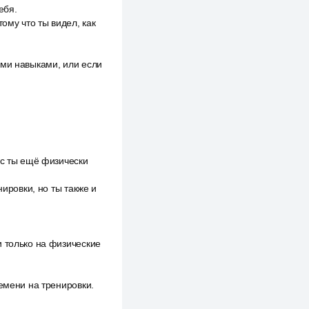
ебя.
ому что ты видел, как
ыми навыками, или если
ас ты ещё физически
нировки, но ты также и
и только на физические
емени на тренировки.