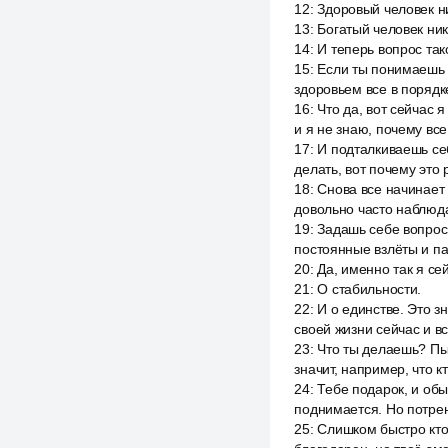
12
:
Здоровый человек ни
13
:
Богатый человек ник
14
:
И теперь вопрос так
15
:
Если ты понимаешь э
здоровьем все в порядке
16
:
Что да, вот сейчас я
и я не знаю, почему все
17
:
И подталкиваешь себ
делать, вот почему это 
18
:
Снова все начинает и
довольно часто наблюда
19
:
Задашь себе вопрос 
постоянные взлёты и п
20
:
Да, именно так я се
21
:
О стабильности.
22
:
И о единстве. Это з
своей жизни сейчас и вс
23
:
Что ты делаешь? Пы
значит, например, что к
24
:
Тебе подарок, и обы
поднимается. Но потрен
25
:
Слишком быстро кто-