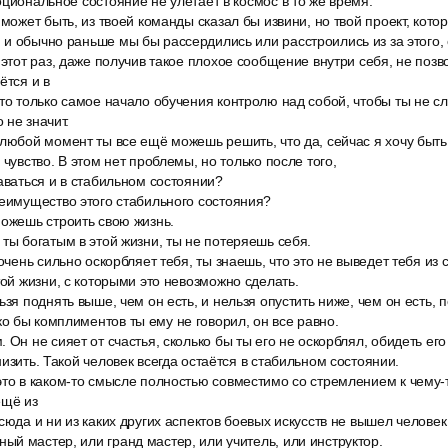
оциональное состояние не улетает в космос в то же время.
 может быть, из твоей команды сказал бы извини, но твой проект, кото
и обычно раньше мы бы рассердились или расстроились из за этого, 
 этот раз, даже получив такое плохое сообщение внутри себя, не позв
ётся и в
то только самое начало обучения контролю над собой, чтобы ты не с
 не значит.
любой момент ты все ещё можешь решить, что да, сейчас я хочу быть
 чувство. В этом нет проблемы, но только после того,
аваться и в стабильном состоянии?
реимущество этого стабильного состояния?
можешь строить свою жизнь.
ты богатым в этой жизни, ты не потеряешь себя.
очень сильно оскорбляет тебя, ты знаешь, что это не выведет тебя из 
той жизни, с которыми это невозможно сделать.
ьзя поднять выше, чем он есть, и нельзя опустить ниже, чем он есть, 
 бы комплиментов ты ему не говорил, он все равно.
 Он не сияет от счастья, сколько бы ты его не оскорблял, обидеть ег
изить. Такой человек всегда остаётся в стабильном состоянии.
это в каком-то смысле полностью совместимо со стремлением к чему-
ещё из
сюда и ни из каких других аспектов боевых искусств не вышел человек
й мастер, или гранд мастер, или учитель, или инструктор.