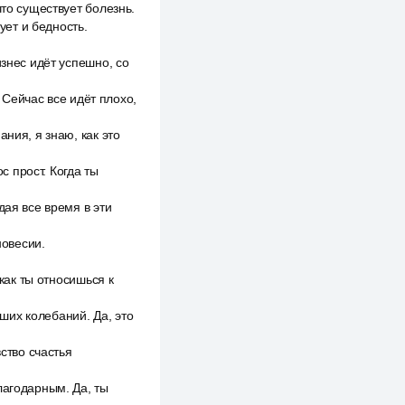
что существует болезнь.
ует и бедность.
изнес идёт успешно, со
. Сейчас все идёт плохо,
ния, я знаю, как это
с прост. Когда ты
дая все время в эти
новесии.
 как ты относишься к
ших колебаний. Да, это
ство счастья
лагодарным. Да, ты