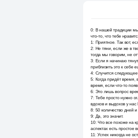
0
:
В нашей традиции мы 
что-то, что тебе нравит
1
:
Приятное. Так вот, ес
2
:
Не тяни, если же в тв
тогда мы говорим, не от
3
:
Если я начинаю тянут
приблизить это к себе 
4
:
Случится следующее
5
:
Когда придёт время, в
время, если что-то появ
6
:
Это лишь вопрос врем
7
:
Тебе просто нужно ог
вдохов и выдохов у нас 
8
:
50 количество дней и
9
:
Да, это значит.
10
:
Что все похоже на к
аспектах есть простое в
11
:
Успех никогда не ос