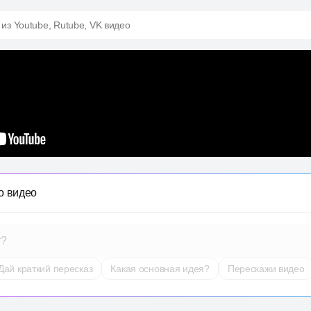
 из Youtube, Rutube, VK видео
о видео
т?
Дай краткий пересказ
Какая основная идея?
Перескажи видео