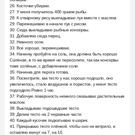
26
:
Косточки убираю.
27
:
У меня получилось 400 грамм рыбы.
28
:
К отварному рису выкладываю лук вместе с маслом.
29
:
Перемешиваю в начале лук с рисом.
30
:
Сюда выкладываю рыбные консервы.
31
:
Добавляю сюда перец.
32
:
Немного соли.
33
:
Все хорошо, перемешиваю.
34
:
Начинку пробуйте на соль, она должна быть хорошо
Солёная, в то же время не пересолите, так как консервы
тоже солёные, с добавлением соли.
35
:
Начинка для пирога готова.
36
:
Посмотрите, как тесто у нас хорошо подошло, оно
увеличилось, стало воздушное и пористое, у меня тесто
подходило Ровно 1 час.
37
:
Рабочую поверхность немного смазываю растительным
маслом.
38
:
Выкладываю подошедшее тесто.
39
:
Делим тесто на 2 неравные части.
40
:
Каждый кусочек подкатываю в шарик.
41
:
Прикрываю тесто плёнкой, чтобы оно не ветрило, и
оставляю минут на 7, на 10.