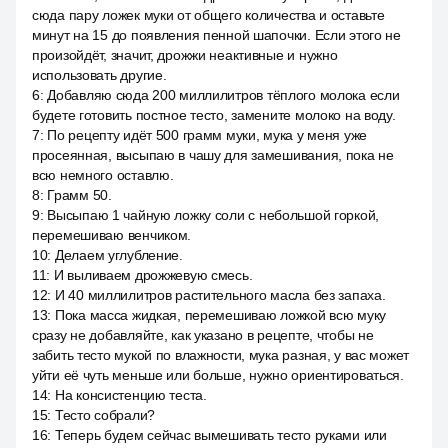
сюда пару ложек муки от общего количества и оставьте
минут на 15 до появления пенной шапочки. Если этого не
произойдёт, значит, дрожжи неактивные и нужно
использовать другие.
6
:
Добавляю сюда 200 миллилитров тёплого молока если
будете готовить постное тесто, замените молоко на воду.
7
:
По рецепту идёт 500 грамм муки, мука у меня уже
просеянная, высыпаю в чашу для замешивания, пока не
всю немного оставлю.
8
:
Грамм 50.
9
:
Высыпаю 1 чайную ложку соли с небольшой горкой,
перемешиваю венчиком.
10
:
Делаем углубление.
11
:
И выливаем дрожжевую смесь.
12
:
И 40 миллилитров растительного масла без запаха.
13
:
Пока масса жидкая, перемешиваю ложкой всю муку
сразу не добавляйте, как указано в рецепте, чтобы не
забить тесто мукой по влажности, мука разная, у вас может
уйти её чуть меньше или больше, нужно ориентироваться.
14
:
На консистенцию теста.
15
:
Тесто собрали?
16
:
Теперь будем сейчас вымешивать тесто руками или