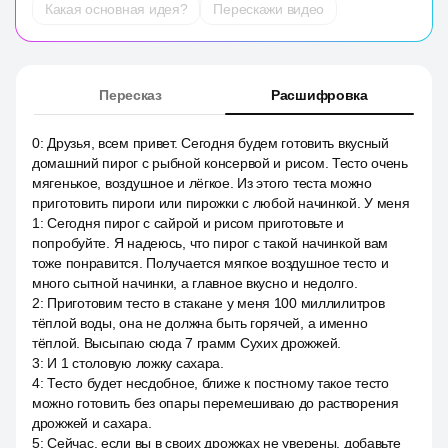
Какая основная идея?
Перескажи видео
Пересказ
Расшифровка
0
:
Друзья, всем привет. Сегодня будем готовить вкусный
домашний пирог с рыбной консервой и рисом. Тесто очень
мягенькое, воздушное и лёгкое. Из этого теста можно
приготовить пироги или пирожки с любой начинкой. У меня
1
:
Сегодня пирог с сайрой и рисом приготовьте и
попробуйте. Я надеюсь, что пирог с такой начинкой вам
тоже понравится. Получается мягкое воздушное тесто и
много сытной начинки, а главное вкусно и недолго.
2
:
Приготовим тесто в стакане у меня 100 миллилитров
тёплой воды, она не должна быть горячей, а именно
тёплой. Высыпаю сюда 7 грамм Сухих дрожжей.
3
:
И 1 столовую ложку сахара.
4
:
Тесто будет несдобное, ближе к постному такое тесто
можно готовить без опары перемешиваю до растворения
дрожжей и сахара.
5
:
Сейчас, если вы в своих дрожжах не уверены, добавьте