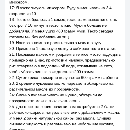
миксером.
17
:
Я воспользуюсь миксером. Буду вымешивать на 3 4
скорости из 10.
18
:
Тесто собралось в 1 комок, тесто вымешивается очень
быстро. 7 10 минут и тесто готово. Муки я больше не
добавляла. У меня ушло 480 грамм муки. Тесто сегодня
готовим мы без добавления яиц.
19
:
Наливаю немного растительного масла в руку.
20
:
Примерно 1 столовую ложку и собираю тесто в шарик.
21
:
Накрываю пакетом и убираем в тёплое место подходить
примерно на 1 час, приготовим начинку, предварительно
рис отвариваю в подсоленной воде, откидываю на сито,
чтобы убрать лишнюю жидкость из 200 грамм.
22
:
Сухого риса примерно получается 600 грамм варёного.
23
:
2 средние луковицы мелко нарезаю и обжариваю на
растительном масле до прозрачности.
24
:
Сильно лук зажаривать не нужно, обжарили до
прозрачности можно выключать огонь.
25
:
Для приготовления начинки нам потребуется 2 банки
рыбных консервов, натуральные или с добавлением масла.
У меня 2 банки натуральной сайры без масла. Сливаю
лишнюю жидкость и разламываю на небольшие кусочки,
большие.