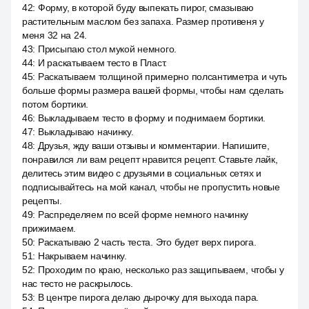
42
:
Форму, в которой буду выпекать пирог, смазываю
растительным маслом без запаха. Размер противеня у
меня 32 на 24.
43
:
Присыпаю стол мукой немного.
44
:
И раскатываем тесто в Пласт.
45
:
Раскатываем толщиной примерно полсантиметра и чуть
больше формы размера вашей формы, чтобы нам сделать
потом бортики.
46
:
Выкладываем тесто в форму и поднимаем бортики.
47
:
Выкладываю начинку.
48
:
Друзья, жду ваши отзывы и комментарии. Напишите,
понравился ли вам рецепт нравится рецепт. Ставьте лайк,
делитесь этим видео с друзьями в социальных сетях и
подписывайтесь на мой канал, чтобы не пропустить новые
рецепты.
49
:
Распределяем по всей форме немного начинку
прижимаем.
50
:
Раскатываю 2 часть теста. Это будет верх пирога.
51
:
Накрываем начинку.
52
:
Проходим по краю, несколько раз защипываем, чтобы у
нас тесто не раскрылось.
53
:
В центре пирога делаю дырочку для выхода пара.