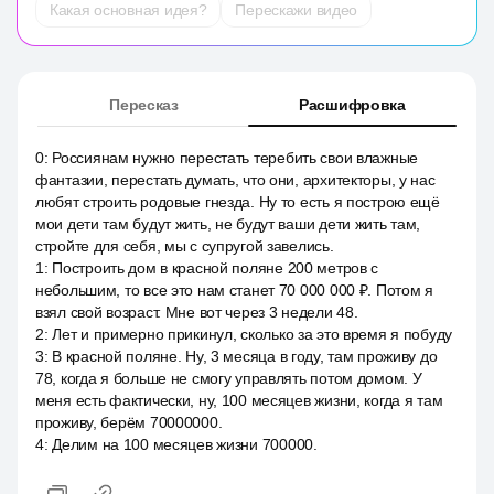
Какая основная идея?
Перескажи видео
Пересказ
Расшифровка
0
:
Россиянам нужно перестать теребить свои влажные
фантазии, перестать думать, что они, архитекторы, у нас
любят строить родовые гнезда. Ну то есть я построю ещё
мои дети там будут жить, не будут ваши дети жить там,
стройте для себя, мы с супругой завелись.
1
:
Построить дом в красной поляне 200 метров с
небольшим, то все это нам станет 70 000 000 ₽. Потом я
взял свой возраст. Мне вот через 3 недели 48.
2
:
Лет и примерно прикинул, сколько за это время я побуду
3
:
В красной поляне. Ну, 3 месяца в году, там проживу до
78, когда я больше не смогу управлять потом домом. У
меня есть фактически, ну, 100 месяцев жизни, когда я там
проживу, берём 70000000.
4
:
Делим на 100 месяцев жизни 700000.