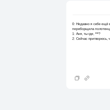
0
:
Недавно я себе ещё в
переборщила полотенце.
1
:
Аня, ты где, ***?
2
:
Сейчас притворюсь, ч