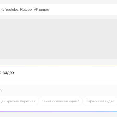
 из Youtube, Rutube, VK видео
о видео
т?
Дай краткий пересказ
Какая основная идея?
Перескажи видео