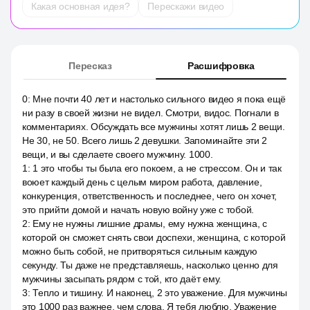
Какая основная идея?
Перескажи видео
Пересказ
Расшифровка
0
:
Мне почти 40 лет и настолько сильного видео я пока ещё
ни разу в своей жизни не видел. Смотри, видос. Погнали в
комментариях. Обсуждать все мужчины хотят лишь 2 вещи.
Не 30, не 50. Всего лишь 2 девушки. Запоминайте эти 2
вещи, и вы сделаете своего мужчину. 1000.
1
:
1 это чтобы ты была его покоем, а не стрессом. Он и так
воюет каждый день с целым миром работа, давление,
конкуренция, ответственность и последнее, чего он хочет,
это прийти домой и начать новую войну уже с тобой.
2
:
Ему не нужны лишние драмы, ему нужна женщина, с
которой он сможет снять свои доспехи, женщина, с которой
можно быть собой, не притворяться сильным каждую
секунду. Ты даже не представляешь, насколько ценно для
мужчины засыпать рядом с той, кто даёт ему.
3
:
Тепло и тишину. И наконец, 2 это уважение. Для мужчины
это 1000 раз важнее, чем слова. Я тебя люблю. Уважение