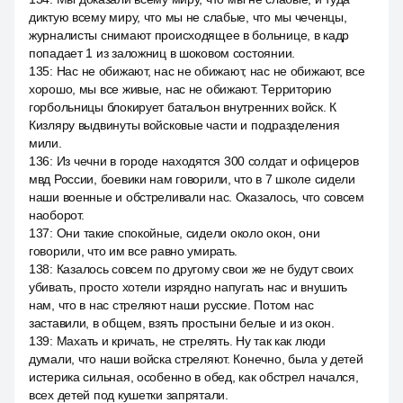
диктую всему миру, что мы не слабые, что мы чеченцы,
журналисты снимают происходящее в больнице, в кадр
попадает 1 из заложниц в шоковом состоянии.
135
:
Нас не обижают, нас не обижают, нас не обижают, все
хорошо, мы все живые, нас не обижают. Территорию
горбольницы блокирует батальон внутренних войск. К
Кизляру выдвинуты войсковые части и подразделения
мили.
136
:
Из чечни в городе находятся 300 солдат и офицеров
мвд России, боевики нам говорили, что в 7 школе сидели
наши военные и обстреливали нас. Оказалось, что совсем
наоборот.
137
:
Они такие спокойные, сидели около окон, они
говорили, что им все равно умирать.
138
:
Казалось совсем по другому свои же не будут своих
убивать, просто хотели изрядно напугать нас и внушить
нам, что в нас стреляют наши русские. Потом нас
заставили, в общем, взять простыни белые и из окон.
139
:
Махать и кричать, не стрелять. Ну так как люди
думали, что наши войска стреляют. Конечно, была у детей
истерика сильная, особенно в обед, как обстрел начался,
всех детей под кушетки запрятали.