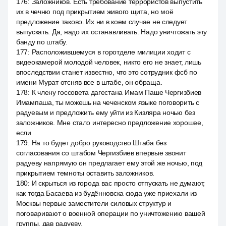
176
:
Заложников. Есть требование террористов выпустить
их в чечню под прикрытием живого щита, но моё
предложение таково. Их ни в коем случае не следует
выпускать. Да, надо их останавливать. Надо уничтожать эту
банду по штабу.
177
:
Расположившемуся в горотделе милиции ходит с
видеокамерой молодой человек, никто его не знает, лишь
впоследствии станет известно, что это сотрудник фсб по
имени Мурат отсняв все в штабе, он обраща.
178
:
К члену госсовета дагестана Имам Паше Чергизбиев
Имампаша, ты можешь на чеченском языке поговорить с
радуевым и предложить ему уйти из Кизляра ночью без
заложников. Мне стало интересно предложение хорошее,
если
179
:
На то будет добро руководство Штаба без
согласования со штабом Чергизбиев впервые звонит
радуеву напрямую он предлагает ему этой же ночью, под
прикрытием темноты оставить заложников.
180
:
И скрыться из города вас просто отпускать не думают,
как тогда Басаева из будённовска сюда уже приехали из
Москвы первые заместители силовых структур и
поговаривают о военной операции по уничтожению вашей
группы, дав радуеву.