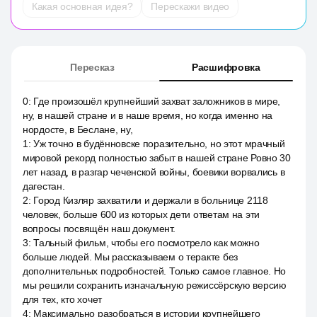
Какая основная идея?
Перескажи видео
Пересказ
Расшифровка
0
:
Где произошёл крупнейший захват заложников в мире,
ну, в нашей стране и в наше время, но когда именно на
нордосте, в Беслане, ну,
1
:
Уж точно в будённовске поразительно, но этот мрачный
мировой рекорд полностью забыт в нашей стране Ровно 30
лет назад, в разгар чеченской войны, боевики ворвались в
дагестан.
2
:
Город Кизляр захватили и держали в больнице 2118
человек, больше 600 из которых дети ответам на эти
вопросы посвящён наш документ.
3
:
Тальный фильм, чтобы его посмотрело как можно
больше людей. Мы рассказываем о теракте без
дополнительных подробностей. Только самое главное. Но
мы решили сохранить изначальную режиссёрскую версию
для тех, кто хочет
4
:
Максимально разобраться в истории крупнейшего