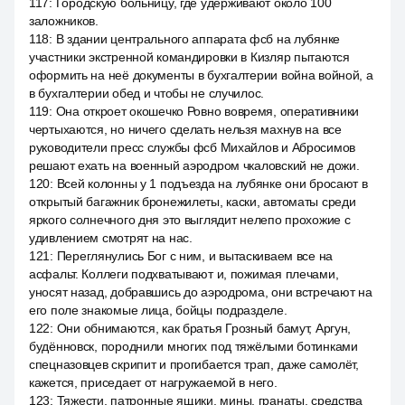
117
:
Городскую больницу, где удерживают около 100
заложников.
118
:
В здании центрального аппарата фсб на лубянке
участники экстренной командировки в Кизляр пытаются
оформить на неё документы в бухгалтерии война войной, а
в бухгалтерии обед и чтобы не случилос.
119
:
Она откроет окошечко Ровно вовремя, оперативники
чертыхаются, но ничего сделать нельзя махнув на все
руководители пресс службы фсб Михайлов и Абросимов
решают ехать на военный аэродром чкаловский не дожи.
120
:
Всей колонны у 1 подъезда на лубянке они бросают в
открытый багажник бронежилеты, каски, автоматы среди
яркого солнечного дня это выглядит нелепо прохожие с
удивлением смотрят на нас.
121
:
Переглянулись Бог с ним, и вытаскиваем все на
асфальт. Коллеги подхватывают и, пожимая плечами,
уносят назад, добравшись до аэродрома, они встречают на
его поле знакомые лица, бойцы подразделе.
122
:
Они обнимаются, как братья Грозный бамут, Аргун,
будённовск, породнили многих под тяжёлыми ботинками
спецназовцев скрипит и прогибается трап, даже самолёт,
кажется, приседает от нагружаемой в него.
123
:
Тяжести, патронные ящики, мины, гранаты, средства