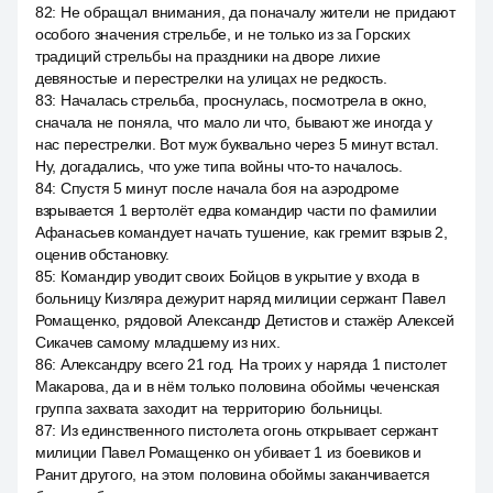
82
:
Не обращал внимания, да поначалу жители не придают
особого значения стрельбе, и не только из за Горских
традиций стрельбы на праздники на дворе лихие
девяностые и перестрелки на улицах не редкость.
83
:
Началась стрельба, проснулась, посмотрела в окно,
сначала не поняла, что мало ли что, бывают же иногда у
нас перестрелки. Вот муж буквально через 5 минут встал.
Ну, догадались, что уже типа войны что-то началось.
84
:
Спустя 5 минут после начала боя на аэродроме
взрывается 1 вертолёт едва командир части по фамилии
Афанасьев командует начать тушение, как гремит взрыв 2,
оценив обстановку.
85
:
Командир уводит своих Бойцов в укрытие у входа в
больницу Кизляра дежурит наряд милиции сержант Павел
Ромащенко, рядовой Александр Детистов и стажёр Алексей
Сикачев самому младшему из них.
86
:
Александру всего 21 год. На троих у наряда 1 пистолет
Макарова, да и в нём только половина обоймы чеченская
группа захвата заходит на территорию больницы.
87
:
Из единственного пистолета огонь открывает сержант
милиции Павел Ромащенко он убивает 1 из боевиков и
Ранит другого, на этом половина обоймы заканчивается