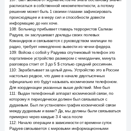
расписаться в собственной некомпетентности, а потому
решение может быть 1 своими глазами зафиксировать
происходящее и в меру сил и способности довести
информацию до них хоче.
108
:
Больницу прибывает главарь террористов Салман
Радуев, он заслушивает доклады своих полевых
Командиров и связывается с руководством милиции по
радио, требует немедленно вывести из чечни федера.
109
:
Войска с собой у Радуева спутниковый телефон это
портативное устройство размером с чемоданчик, минута
разговора стоит от 3 до 5 $ столько средний россиянин.
110
:
Зарабатывает за целый день. Устройство это в России
настолько редкое, что даже в начале двухтысячных
официально его будут называть космическим телефоном.
Для координации указанных выше действий. Мне был
111
:
Выдан телефонный аппарат космической связи, по
которому я периодически должен был связываться с
дудаевым. Был ли установлен график космической связи
между дудаевым и вами? Да, мы должны были связываться
примерно через каждые 3 4 часа после
112
:
Начало операции в зависимости от времени суток
Радуев связывается с мировыми информационными