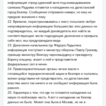
информация отряд одинокий волк под командованием
салмана Радуева готовится к нападению на дагестанский
город Кизляр. Сообщение отправили наверх, но ему не
придали значения к тому.
22
:
Времени, перестраховываясь с мест, посылали любую
непроверенную информацию большинство этих данных не
подтверждалось, но каждый руководитель мог найти за
соответствующее число подходящее донесение и прикрыть
себя мол, мы предупреждали виде.
23
:
Донесения начальника гру Фёдора Ладыгина
информация поступает к министру обороны Павлу Грачеву,
премьер министру Виктору черномырдину и президенту
Борису ельцину, знают о ней и представители
федеральных сил в чечне.
24
:
Правоохранительные органы чечни знали о
готовящейся террористической акции в Кизляре и пытались
всеми средствами её предотвратить, но дагестанским
властям никто так ничего и не сообщает информация была
разного.
25
:
Характера о том, что где-то готовится нападение на
какую-то войсковую часть. А вот о нападении на Кизляр
данных не было. Может она была в Москве, но не в