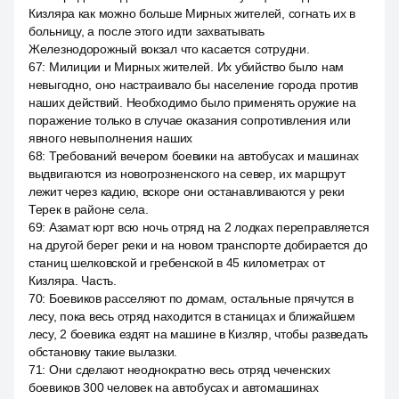
Кизляра как можно больше Мирных жителей, согнать их в
больницу, а после этого идти захватывать
Железнодорожный вокзал что касается сотрудни.
67
:
Милиции и Мирных жителей. Их убийство было нам
невыгодно, оно настраивало бы население города против
наших действий. Необходимо было применять оружие на
поражение только в случае оказания сопротивления или
явного невыполнения наших
68
:
Требований вечером боевики на автобусах и машинах
выдвигаются из новогрозненского на север, их маршрут
лежит через кадию, вскоре они останавливаются у реки
Терек в районе села.
69
:
Азамат юрт всю ночь отряд на 2 лодках переправляется
на другой берег реки и на новом транспорте добирается до
станиц шелковской и гребенской в 45 километрах от
Кизляра. Часть.
70
:
Боевиков расселяют по домам, остальные прячутся в
лесу, пока весь отряд находится в станицах и ближайшем
лесу, 2 боевика ездят на машине в Кизляр, чтобы разведать
обстановку такие вылазки.
71
:
Они сделают неоднократно весь отряд чеченских
боевиков 300 человек на автобусах и автомашинах