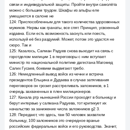
связи и индивидуальной защиты. Пройти внутри самолёта
можно с большим трудом. Шкафы из альфы еле
умещаются в салоне не
124
:
Приспособленным для такого количества здоровенных
мужиков. Нервы как гранаты, все спят. Принцип, усвоенный
издавна. Если есть возможность заснуть или поесть,
используй её без раздумий. Может, потом это удастся не
скоро. Так и
125
:
Казалось, Салман Радуев снова выходит на связь с
горотделом милиции 1 в переговоры с ним вступает
министр по национальной политике дагестана Магомед
Салих Гусаев, боевики выдвигают требо.
126
:
Немедленный вывод войск из чечни и встреча
президентов Ельцина и Дудаева в случае затягивания
переговоров он грозил расстреливать заложников, в 1
очередь захваченных в плен милиционеров.
127
:
Канала ртр нынешней России проходят в больницу и
берут интервью у салмана Радуева, тот критикует их
начальство за занижение числа заложников g2 3.
128
:
Передают, что здесь, там 50 человек захватили
больницу, 100 заложников это очередное вранье
российских федеральных войск и его руководства. Значит,