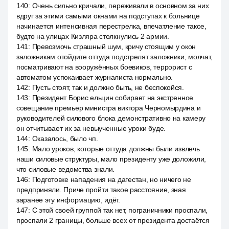
140
:
Очень сильно кричали, переживали в основном за них
вдруг за этими самыми окнами на подступах к больнице
начинается интенсивная перестрелка, впечатление такое,
будто на улицах Кизляра столкнулись 2 армии.
141
:
Превозмочь страшный шум, кричу стоящим у окон
заложникам отойдите оттуда подстрелят заложники, молчат,
посматривают на вооружённых боевиков, террорист с
автоматом успокаивает журналиста нормально.
142
:
Пусть стоят, так и должно быть, не беспокойся.
143
:
Президент Борис ельцин собирает на экстренное
совещание премьер министра виктора Черномырдина и
руководителей силового блока демонстративно на камеру
он отчитывает их за невыученные уроки буде.
144
:
Оказалось, было чп.
145
:
Мало уроков, которые оттуда должны были извлечь
наши силовые структуры, мало президенту уже доложили,
что силовые ведомства знали.
146
:
Подготовке нападения на дагестан, но ничего не
предприняли. Приче пройти такое расстояние, зная
заранее эту информацию, идёт.
147
:
С этой своей группой так нет, пограничники проспали,
проспали 2 границы, больше всех от президента достаётся