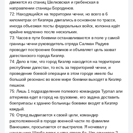
движется из станиц Шелковская и гребенская в
направлении станицы Бородинов.
72
:
Находящийся на территории чечни, но всего в 6
километрах от Кизляра двигались в основном по трассе,
иногда объезжая посты федеральных войск, колонна идёт
крайне медленно после нескольких.
73
:
Часов в пути боевики останавливаются в поле у самой
границы чечни руководитель отряда Салман Радуев
проводит построение боевиков и объявляет цель захват
дагестанского города Кизляр.
74
:
Дело в том, что город Кизляр находится на территории
республики дагестан, то есть за территорией чечни, и
проведение боевой операции в этом городе имело бы
большой резонанс во всем мире боевики выходят в Кизляр
пешком.
75
:
Лишь 1 подразделение полевого командира Турпал али
атгериева едет в город на грузовике, его задача доставить
боеприпасы к зданию больницы боевики входят в Кизляр
каждый.
76
:
Отряд выдвигается к своей цели, командир
расположенной в городе военной части по фамилии
Ванюшкин, просыпается от выстрелов. Я ночевал у
начальника Штаба вдруг с утра стрельба. Что случилось?