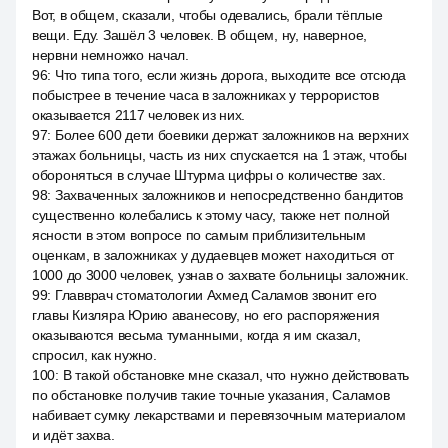
Вот, в общем, сказали, чтобы одевались, брали тёплые
вещи. Еду. Зашёл 3 человек. В общем, ну, наверное,
нервни немножко начал.
96
:
Что типа того, если жизнь дорога, выходите все отсюда
побыстрее в течение часа в заложниках у террористов
оказывается 2117 человек из них.
97
:
Более 600 дети боевики держат заложников на верхних
этажах больницы, часть из них спускается на 1 этаж, чтобы
обороняться в случае Штурма цифры о количестве зах.
98
:
Захваченных заложников и непосредственно бандитов
существенно колебались к этому часу, также нет полной
ясности в этом вопросе по самым приблизительным
оценкам, в заложниках у дудаевцев может находиться от
1000 до 3000 человек, узнав о захвате больницы заложник.
99
:
Главврач стоматологии Ахмед Саламов звонит его
главы Кизляра Юрию аванесову, но его распоряжения
оказываются весьма туманными, когда я им сказал,
спросил, как нужно.
100
:
В такой обстановке мне сказал, что нужно действовать
по обстановке получив такие точные указания, Саламов
набивает сумку лекарствами и перевязочным материалом
и идёт захва.