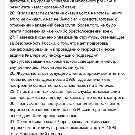
дагестане, на уровне управления уголовного розыска в
результате к массированной атаке.
26
:
Кизляр власти дагестана оказываются не готовы, никто
этого не ожидал, у нас не было сил и средств, готовых к
отражению нападений банд групп, более того, не было
опыта проведения каких-либо боестолкновений воен.
27
:
Разведка письменно уведомила структуры, отвечающие
за безопасность России, о том, что идёт подготовка
бандформирований и к проведению террористической
акции в Кизляре эту информацию подтвердил
присутствовавший на кремлёвском совещании министр
внутренних дел России Анатолий кули.
28
:
Журналисты орт будущего 1 канала приезжают в чечню,
чтобы встретить здесь новый 1996 год и запечатлеть
настроение солдат, но их останавливают на 1 же блок.
29
:
У нас на кпп, так сказать, пресс служба телекомпании
вид, программа взгляд едут на ханкалу что делать контроль.
30
:
Пропускать, не пропускать как понял меня, как понял,
дорогие соотечественники по всей России горят огнями
новогодние ёлки предпраздничные.
31
:
Хлопоты уже позади. Через несколько минут мы
пересечём невидимую грань и окажемся в новом, 1996
году. Наступающий год для