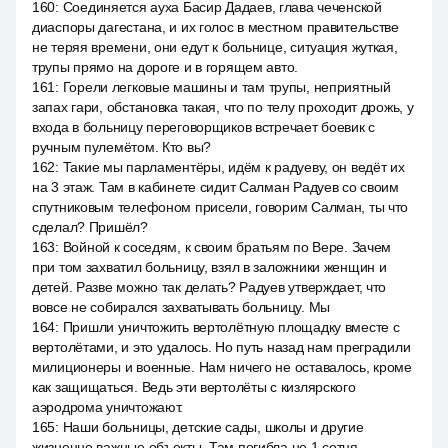
160
:
Соединяется ауха Басир Дадаев, глава чеченской
диаспоры дагестана, и их голос в местном правительстве
не теряя времени, они едут к больнице, ситуация жуткая,
трупы прямо на дороге и в горящем авто.
161
:
Горели легковые машины и там трупы, неприятный
запах гари, обстановка такая, что по телу проходит дрожь, у
входа в больницу переговорщиков встречает боевик с
ручным пулемётом. Кто вы?
162
:
Такие мы парламентёры, идём к радуеву, он ведёт их
на 3 этаж. Там в кабинете сидит Салман Радуев со своим
спутниковым телефоном присели, говорим Салман, ты что
сделал? Пришёл?
163
:
Войной к соседям, к своим братьям по Вере. Зачем
при том захватил больницу, взял в заложники женщин и
детей. Разве можно так делать? Радуев утверждает, что
вовсе не собирался захватывать больницу. Мы
164
:
Пришли уничтожить вертолётную площадку вместе с
вертолётами, и это удалось. Но путь назад нам преградили
милиционеры и военные. Нам ничего не оставалось, кроме
как защищаться. Ведь эти вертолёты с кизлярского
аэродрома уничтожают.
165
:
Наши больницы, детские сады, школы и другие
жизненно важные объекты. Там погибла не 1 сотня