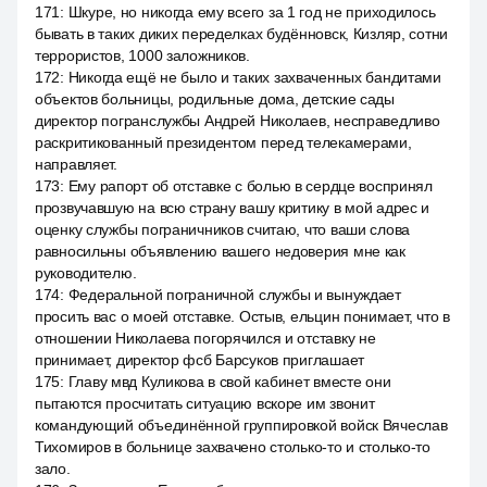
171
:
Шкуре, но никогда ему всего за 1 год не приходилось
бывать в таких диких переделках будённовск, Кизляр, сотни
террористов, 1000 заложников.
172
:
Никогда ещё не было и таких захваченных бандитами
объектов больницы, родильные дома, детские сады
директор погранслужбы Андрей Николаев, несправедливо
раскритикованный президентом перед телекамерами,
направляет.
173
:
Ему рапорт об отставке с болью в сердце воспринял
прозвучавшую на всю страну вашу критику в мой адрес и
оценку службы пограничников считаю, что ваши слова
равносильны объявлению вашего недоверия мне как
руководителю.
174
:
Федеральной пограничной службы и вынуждает
просить вас о моей отставке. Остыв, ельцин понимает, что в
отношении Николаева погорячился и отставку не
принимает, директор фсб Барсуков приглашает
175
:
Главу мвд Куликова в свой кабинет вместе они
пытаются просчитать ситуацию вскоре им звонит
командующий объединённой группировкой войск Вячеслав
Тихомиров в больнице захвачено столько-то и столько-то
зало.