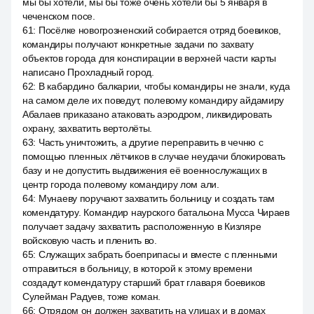
мы бы хотели, мы бы тоже очень хотели бы 5 января в
чеченском посе.
61
:
Посёлке новогрозненский собирается отряд боевиков,
командиры получают конкретные задачи по захвату
объектов города для конспирации в верхней части карты
написано Прохладный город.
62
:
В кабардино балкарии, чтобы командиры не знали, куда
на самом деле их поведут, полевому командиру айдамиру
Абалаев приказано атаковать аэродром, ликвидировать
охрану, захватить вертолёты.
63
:
Часть уничтожить, а другие переправить в чечню с
помощью пленных лётчиков в случае неудачи блокировать
базу и не допустить выдвижения её военнослужащих в
центр города полевому командиру лом али.
64
:
Мунаеву поручают захватить больницу и создать там
комендатуру. Командир наурского батальона Мусса Чираев
получает задачу захватить расположенную в Кизляре
войсковую часть и пленить во.
65
:
Служащих забрать боеприпасы и вместе с пленными
отправиться в больницу, в которой к этому времени
создадут комендатуру старший брат главаря боевиков
Сулейман Радуев, тоже коман.
66
:
Отрядом он должен захватить на улицах и в домах