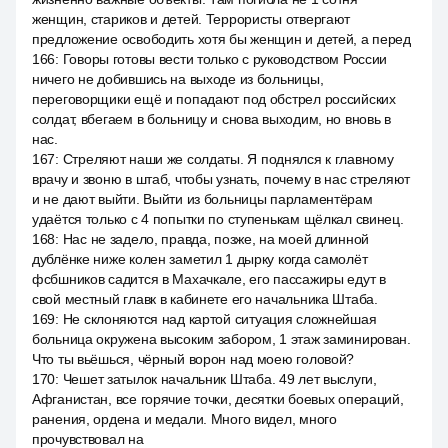
женщин, стариков и детей. Террористы отвергают
предложение освободить хотя бы женщин и детей, а перед
166
:
Говоры готовы вести только с руководством России
ничего не добившись на выходе из больницы,
переговорщики ещё и попадают под обстрел российских
солдат, вбегаем в больницу и снова выходим, но вновь в
нас.
167
:
Стреляют наши же солдаты. Я поднялся к главному
врачу и звоню в штаб, чтобы узнать, почему в нас стреляют
и не дают выйти. Выйти из больницы парламентёрам
удаётся только с 4 попытки по ступенькам щёлкал свинец.
168
:
Нас не задело, правда, позже, на моей длинной
дублёнке ниже колен заметил 1 дырку когда самолёт
фсбшников садится в Махачкале, его пассажиры едут в
свой местный главк в кабинете его начальника Штаба.
169
:
Не склоняются над картой ситуация сложнейшая
больница окружена высоким забором, 1 этаж заминирован.
Что ты вьёшься, чёрный ворон над моею головой?
170
:
Чешет затылок начальник Штаба. 49 лет выслуги,
Афганистан, все горячие точки, десятки боевых операций,
ранения, ордена и медали. Много видел, много
прочувствовал на