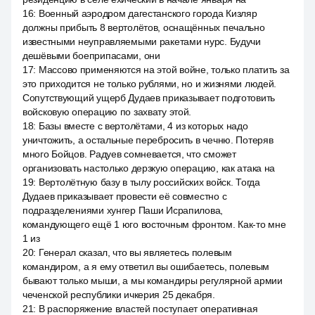
16
:
Военный аэродром дагестанского города Кизляр
должны прибыть 8 вертолётов, оснащённых печально
известными неуправляемыми ракетами нурс. Будучи
дешёвыми боеприпасами, они
17
:
Массово применяются на этой войне, только платить за
это приходится не только рублями, но и жизнями людей.
Сопутствующий ущерб Дудаев приказывает подготовить
войсковую операцию по захвату этой.
18
:
Базы вместе с вертолётами, 4 из которых надо
уничтожить, а остальные перебросить в чечню. Потеряв
много Бойцов. Радуев сомневается, что сможет
организовать настолько дерзкую операцию, как атака на
19
:
Вертолётную базу в тылу российских войск. Тогда
Дудаев приказывает провести её совместно с
подразделениями хунгер Паши Исрапилова,
командующего ещё 1 юго восточным фронтом. Как-то мне
1 из
20
:
Генерал сказал, что вы являетесь полевым
командиром, а я ему ответил вы ошибаетесь, полевым
бывают только мыши, а мы командиры регулярной армии
чеченской республики ичкерия 25 декабря.
21
:
В распоряжение властей поступает оперативная