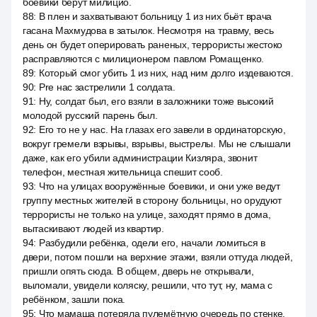
боевики берут милицио.
88
:
В плен и захватывают больницу 1 из них бьёт врача
гасана Махмудова в затылок. Несмотря на травму, весь
день он будет оперировать раненых, террористы жестоко
расправляются с милиционером павлом Ромащенко.
89
:
Который смог убить 1 из них, над ним долго издеваются.
90
:
Pre нас застрелили 1 солдата.
91
:
Ну, солдат был, его взяли в заложники тоже высокий
молодой русский парень был.
92
:
Его то не у нас. На глазах его завели в ординаторскую,
вокруг гремели взрывы, взрывы, выстрелы. Мы не слышали
даже, как его убили администрации Кизляра, звонит
телефон, местная жительница спешит сооб.
93
:
Что на улицах вооружённые боевики, и они уже ведут
группу местных жителей в сторону больницы, но орудуют
террористы не только на улице, заходят прямо в дома,
вытаскивают людей из квартир.
94
:
Разбудили ребёнка, одели его, начали ломиться в
двери, потом пошли на верхние этажи, взяли оттуда людей,
пришли опять сюда. В общем, дверь не открывали,
выломали, увидели коляску, решили, что тут, ну, мама с
ребёнком, зашли пока.
95
:
Что мамаша потеряла пулемётную очередь по стенке.