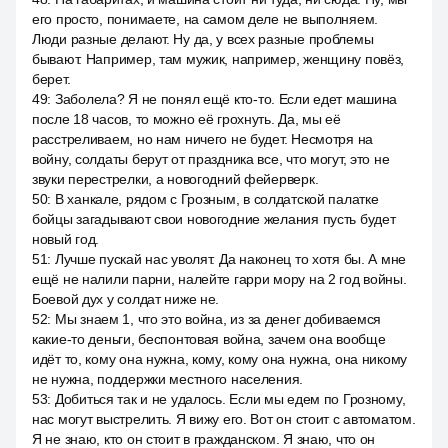
его просто, понимаете, на самом деле не выполняем.
Люди разные делают. Ну да, у всех разные проблемы
бывают. Например, там мужик, например, женщину повёз,
берет.
49
:
Заболела? Я не понял ещё кто-то. Если едет машина
после 18 часов, то можно её грохнуть. Да, мы её
расстреливаем, но нам ничего не будет. Несмотря на
войну, солдаты берут от праздника все, что могут, это не
звуки перестрелки, а новогодний фейерверк.
50
:
В ханкале, рядом с Грозным, в солдатской палатке
бойцы загадывают свои новогодние желания пусть будет
новый год.
51
:
Лучше пускай нас уволят. Да наконец то хотя бы. А мне
ещё не налили парни, налейте гарри мору на 2 год войны.
Боевой дух у солдат ниже не.
52
:
Мы знаем 1, что это война, из за денег добиваемся
какие-то деньги, беспонтовая война, зачем она вообще
идёт то, кому она нужна, кому, кому она нужна, она никому
не нужна, поддержки местного населения.
53
:
Добиться так и не удалось. Если мы едем по Грозному,
нас могут выстрелить. Я вижу его. Вот он стоит с автоматом.
Я не знаю, кто он стоит в гражданском. Я знаю, что он