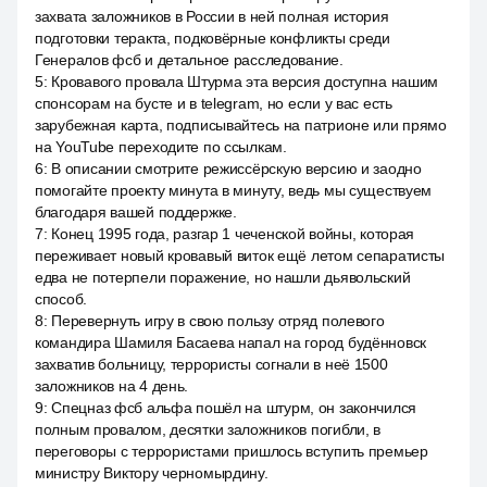
захвата заложников в России в ней полная история
подготовки теракта, подковёрные конфликты среди
Генералов фсб и детальное расследование.
5
:
Кровавого провала Штурма эта версия доступна нашим
спонсорам на бусте и в telegram, но если у вас есть
зарубежная карта, подписывайтесь на патрионе или прямо
на YouTube переходите по ссылкам.
6
:
В описании смотрите режиссёрскую версию и заодно
помогайте проекту минута в минуту, ведь мы существуем
благодаря вашей поддержке.
7
:
Конец 1995 года, разгар 1 чеченской войны, которая
переживает новый кровавый виток ещё летом сепаратисты
едва не потерпели поражение, но нашли дьявольский
способ.
8
:
Перевернуть игру в свою пользу отряд полевого
командира Шамиля Басаева напал на город будённовск
захватив больницу, террористы согнали в неё 1500
заложников на 4 день.
9
:
Спецназ фсб альфа пошёл на штурм, он закончился
полным провалом, десятки заложников погибли, в
переговоры с террористами пришлось вступить премьер
министру Виктору черномырдину.