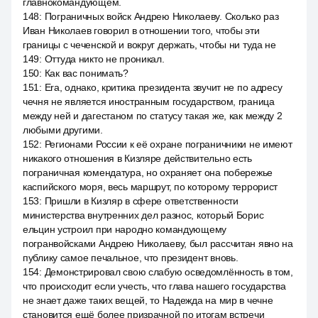
главнокомандующем.
148
:
Пограничных войск Андрею Николаеву. Сколько раз
Иван Николаев говорил в отношении того, чтобы эти
границы с чеченской и вокруг держать, чтобы ни туда не
149
:
Оттуда никто не проникал.
150
:
Как вас понимать?
151
:
Era, однако, критика президента звучит не по адресу
чечня не является иностранным государством, граница
между ней и дагестаном по статусу такая же, как между 2
любыми другими.
152
:
Регионами России к её охране пограничники не имеют
никакого отношения в Кизляре действительно есть
пограничная комендатура, но охраняет она побережье
каспийского моря, весь маршрут, по которому террорист
153
:
Пришли в Кизляр в сфере ответственности
министерства внутренних дел разнос, который Борис
ельцин устроил при народно командующему
погранвойсками Андрею Николаеву, был рассчитан явно на
публику самое печальное, что президент вновь.
154
:
Демонстрировал свою слабую осведомлённость в том,
что происходит если учесть, что глава нашего государства
не знает даже таких вещей, то Надежда на мир в чечне
становится ещё более призрачной по итогам встречи