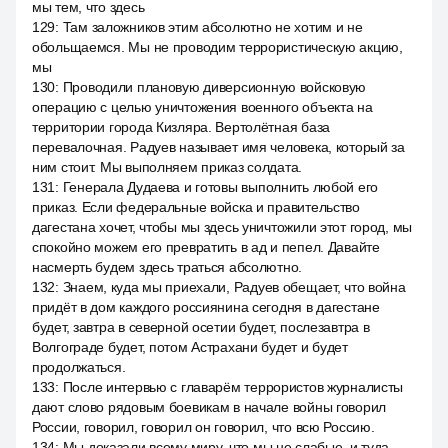
мы тем, что здесь
129
:
Там заложников этим абсолютно не хотим и не
обольщаемся. Мы не проводим террористическую акцию,
мы
130
:
Проводили плановую диверсионную войсковую
операцию с целью уничтожения военного объекта на
территории города Кизляра. Вертолётная база
перевалочная. Радуев называет имя человека, который за
ним стоит. Мы выполняем приказ солдата.
131
:
Генерала Дудаева и готовы выполнить любой его
приказ. Если федеральные войска и правительство
дагестана хочет, чтобы мы здесь уничтожили этот город, мы
спокойно можем его превратить в ад и пепел. Давайте
насмерть будем здесь траться абсолютно.
132
:
Знаем, куда мы приехали, Радуев обещает, что война
придёт в дом каждого россиянина сегодня в дагестане
будет, завтра в северной осетии будет, послезавтра в
Волгограде будет, потом Астрахани будет и будет
продолжаться.
133
:
После интервью с главарём террористов журналисты
дают слово рядовым боевикам в начале войны говорил
России, говорил, говорил он говорил, что всю Россию.
134
:
Мы доказали всему миру, что мы не слабые, и туда