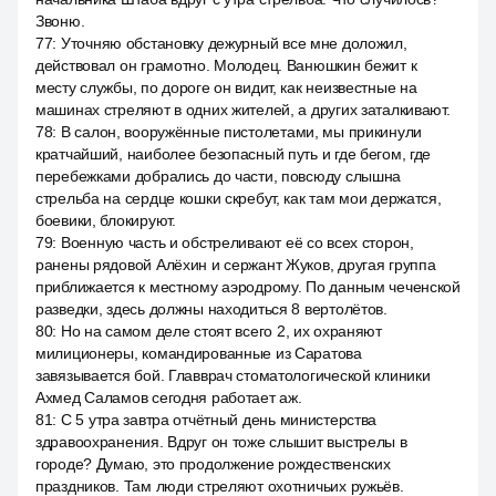
Звоню.
77
:
Уточняю обстановку дежурный все мне доложил,
действовал он грамотно. Молодец. Ванюшкин бежит к
месту службы, по дороге он видит, как неизвестные на
машинах стреляют в одних жителей, а других заталкивают.
78
:
В салон, вооружённые пистолетами, мы прикинули
кратчайший, наиболее безопасный путь и где бегом, где
перебежками добрались до части, повсюду слышна
стрельба на сердце кошки скребут, как там мои держатся,
боевики, блокируют.
79
:
Военную часть и обстреливают её со всех сторон,
ранены рядовой Алёхин и сержант Жуков, другая группа
приближается к местному аэродрому. По данным чеченской
разведки, здесь должны находиться 8 вертолётов.
80
:
Но на самом деле стоят всего 2, их охраняют
милиционеры, командированные из Саратова
завязывается бой. Главврач стоматологической клиники
Ахмед Саламов сегодня работает аж.
81
:
С 5 утра завтра отчётный день министерства
здравоохранения. Вдруг он тоже слышит выстрелы в
городе? Думаю, это продолжение рождественских
праздников. Там люди стреляют охотничьих ружьёв.