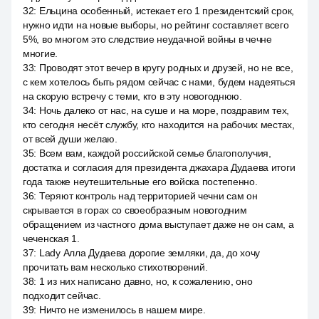
32
:
Ельцина особенный, истекает его 1 президентский срок,
нужно идти на новые выборы, но рейтинг составляет всего
5%, во многом это следствие неудачной войны в чечне
многие.
33
:
Проводят этот вечер в кругу родных и друзей, но не все,
с кем хотелось быть рядом сейчас с нами, будем надеяться
на скорую встречу с теми, кто в эту новогоднюю.
34
:
Ночь далеко от нас, на суше и на море, поздравим тех,
кто сегодня несёт службу, кто находится на рабочих местах,
от всей души желаю.
35
:
Всем вам, каждой российской семье благополучия,
достатка и согласия для президента джахара Дудаева итоги
года также неутешительные его войска постепенно.
36
:
Теряют контроль над территорией чечни сам он
скрывается в горах со своеобразным новогодним
обращением из частного дома выступает даже не он сам, а
чеченская 1.
37
:
Lady Алла Дудаева дорогие земляки, да, до хочу
прочитать вам несколько стихотворений.
38
:
1 из них написано давно, но, к сожалению, оно
подходит сейчас.
39
:
Ничто не изменилось в нашем мире.