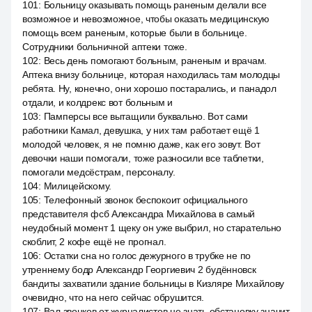
101
:
Больницу оказывать помощь раненым делали все
возможное и невозможное, чтобы оказать медицинскую
помощь всем раненым, которые были в больнице.
Сотрудники больничной аптеки тоже.
102
:
Весь день помогают больным, раненым и врачам.
Аптека внизу больнице, которая находилась там молодцы
ребята. Ну, конечно, они хорошо постарались, и панадол
отдали, и колдрекс вот больным и
103
:
Памперсы все вытащили буквально. Вот сами
работники Камал, девушка, у них там работает ещё 1
молодой человек, я не помню даже, как его зовут. Вот
девочки наши помогали, тоже разносили все таблетки,
помогали медсёстрам, персоналу.
104
:
Милицейскому.
105
:
Телефонный звонок беспокоит официального
представителя фсб Александра Михайлова в самый
неудобный момент 1 щеку он уже выбрил, но старательно
скоблит, 2 кофе ещё не прогнал.
106
:
Остатки сна но голос дежурного в трубке не по
утреннему бодр Александр Георгиевич 2 будённовск
бандиты захватили здание больницы в Кизляре Михайлову
очевидно, что на него сейчас обрушится.
107
:
Вал звонков от журналистов не знать обстановку значит