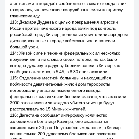
агентствами и передаёт сообщения о захвате города в них
говорилось, что чеченские вооружённые силы по приказу
главнокоманду.
113
:
Джахара Дудаева с целью прекращения агрессии
России против чеченского народа взяли под контроль
российский город Кизляр, полностью уничтожили аэродром
дислоцированные в городе войсковые части нанесли
большой урон.
114
:
Живой силе и технике федеральных сил несколько
преувеличен, и ни слова о своих потерях, но так было
выгодно дудаеву и радуеву боевики вошли в Кизляр как
сообщают агентства, в 5:45, в 8:30 они захватили.
115
:
Отделение местной больницы и находящийся
поблизости девятиэтажный жилой дом террористы
потребовали у властей немедленного вывода
федеральных сил из чечни боевики сказали, что захватили
3000 заложников и за каждого убитого чеченца будут
расстреливать по 15 Мирных жителей.
116
:
Дагестана сообщает интерфаксу количество
заложников в больнице Кизляра, оно оказывается
заниженным в 20 раз. По уточнённым данным, в Кизляр
вошли свыше 200 дудаевских боевиков они захватили.