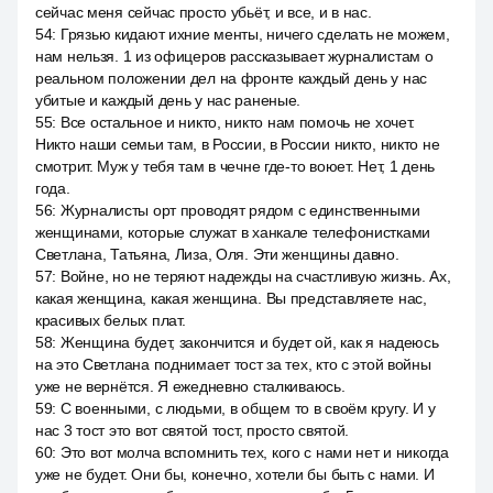
сейчас меня сейчас просто убьёт, и все, и в нас.
54
:
Грязью кидают ихние менты, ничего сделать не можем,
нам нельзя. 1 из офицеров рассказывает журналистам о
реальном положении дел на фронте каждый день у нас
убитые и каждый день у нас раненые.
55
:
Все остальное и никто, никто нам помочь не хочет.
Никто наши семьи там, в России, в России никто, никто не
смотрит. Муж у тебя там в чечне где-то воюет. Нет, 1 день
года.
56
:
Журналисты орт проводят рядом с единственными
женщинами, которые служат в ханкале телефонистками
Светлана, Татьяна, Лиза, Оля. Эти женщины давно.
57
:
Войне, но не теряют надежды на счастливую жизнь. Ах,
какая женщина, какая женщина. Вы представляете нас,
красивых белых плат.
58
:
Женщина будет, закончится и будет ой, как я надеюсь
на это Светлана поднимает тост за тех, кто с этой войны
уже не вернётся. Я ежедневно сталкиваюсь.
59
:
С военными, с людьми, в общем то в своём кругу. И у
нас 3 тост это вот святой тост, просто святой.
60
:
Это вот молча вспомнить тех, кого с нами нет и никогда
уже не будет. Они бы, конечно, хотели бы быть с нами. И