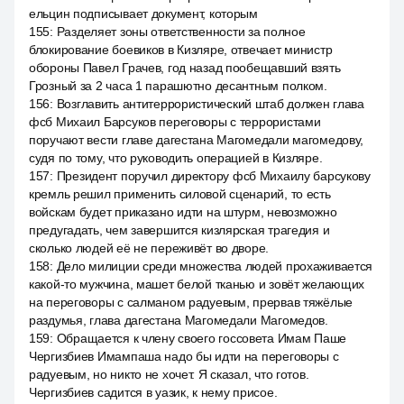
ельцин подписывает документ, которым
155
:
Разделяет зоны ответственности за полное
блокирование боевиков в Кизляре, отвечает министр
обороны Павел Грачев, год назад пообещавший взять
Грозный за 2 часа 1 парашютно десантным полком.
156
:
Возглавить антитеррористический штаб должен глава
фсб Михаил Барсуков переговоры с террористами
поручают вести главе дагестана Магомедали магомедову,
судя по тому, что руководить операцией в Кизляре.
157
:
Президент поручил директору фсб Михаилу барсукову
кремль решил применить силовой сценарий, то есть
войскам будет приказано идти на штурм, невозможно
предугадать, чем завершится кизлярская трагедия и
сколько людей её не переживёт во дворе.
158
:
Дело милиции среди множества людей прохаживается
какой-то мужчина, машет белой тканью и зовёт желающих
на переговоры с салманом радуевым, прервав тяжёлые
раздумья, глава дагестана Магомедали Магомедов.
159
:
Обращается к члену своего госсовета Имам Паше
Чергизбиев Имампаша надо бы идти на переговоры с
радуевым, но никто не хочет. Я сказал, что готов.
Чергизбиев садится в уазик, к нему присое.