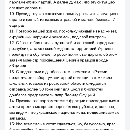
парламентских партий. А далее думаю, что эту ситуацию
следует доложить.
10
:
Президенту как знаковую попытку раскачать ситуацию в
стране и взять 1 из важных отраслей и малого бизнеса. И
ещё раз.
11
:
Повторю нашей жизни, поскольку каждый из нас живёт,
окружённый наружной рекламой, под свой контроль.
12
:
С 1 сентября школы луганской и донецкой народных
республик, а также освобождённых территорий Украины
перейдут на обучение по российским стандартам, об этом
заявил министр просвещения Сергей Кравцов в ходе
общения.
13
:
С педагогами с донбасса тем временем в России
продолжается сбор гуманитарной помощи, в том числе
школьных товаров из ростовской области ожидается
отправка более 30 тонн книг для школ и библиотек
донбасса председатель лдпр Леонид Слуцкий.
14
:
Призвал все парламентские фракции присоединиться к
акции противник просто перешёл все рубежи, и, конечно,
мы видим, что украинские националисты, поддерживаемые
западом.
15
:
Изо всех сил не хотят сдаваться, но, безусловно, враг
будет разбит. И далее по тексту что касается ситуации с