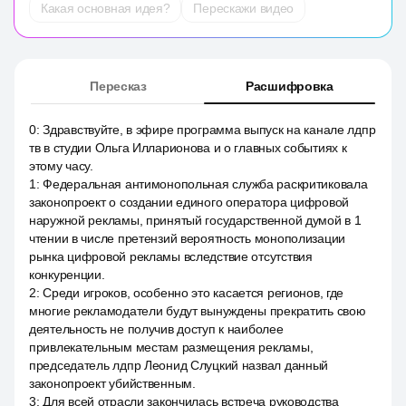
Какая основная идея?
Перескажи видео
Пересказ
Расшифровка
0
:
Здравствуйте, в эфире программа выпуск на канале лдпр
тв в студии Ольга Илларионова и о главных событиях к
этому часу.
1
:
Федеральная антимонопольная служба раскритиковала
законопроект о создании единого оператора цифровой
наружной рекламы, принятый государственной думой в 1
чтении в числе претензий вероятность монополизации
рынка цифровой рекламы вследствие отсутствия
конкуренции.
2
:
Среди игроков, особенно это касается регионов, где
многие рекламодатели будут вынуждены прекратить свою
деятельность не получив доступ к наиболее
привлекательным местам размещения рекламы,
председатель лдпр Леонид Слуцкий назвал данный
законопроект убийственным.
3
:
Для всей отрасли закончилась встреча руководства