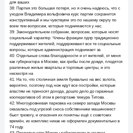
для ваших
38
:
Партия это большая потеря, но я очень надеюсь, что с
уходом Владимира вольфовича курс партии сохранится
конструктивный и мы чувствуем это по нашему округу по
всем тем вопросам, которые поднимаются у нас.
39
:
Законодательном собрании, вопросам, которые носят
социальный характер. Члены фракции лдпр традиционно
поддерживают жителей, поддерживают все те социальные
вопросы, которые администрация поднимает за
40
:
Отдельные слова благодарности и от жителей, от меня
как губернатора в Москве, как грибы после дождя, плодятся
различные жилые кварталы и торговые центры, и это
несмотря на
41
:
На то, что столичная земля буквально на вес золота,
вероятно, поэтому под нож идут все постройки, которые
властям не приносят дохода, дошло дело до гаражных
кооперативов об этом в репортаже тимура Титова.
42
:
Многоуровневая парковка на северо западе Москвы
оказалась под угрозой сноса собственники машиномест
бьют тревогу, и опасения их понятны ещё с советских
времён, их комплекс никак не оформлен документально в
74 году.
43
:
Правительство Москвы райисполком выделяет