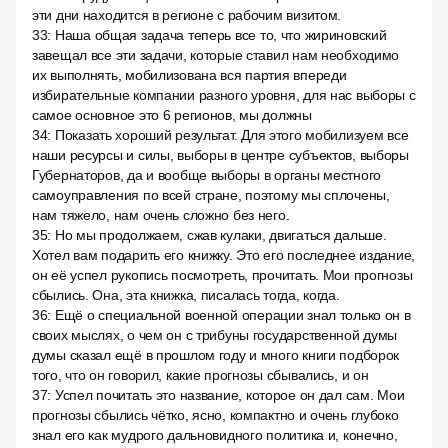
эти дни находится в регионе с рабочим визитом.
33
:
Наша общая задача теперь все то, что жириновский
завещал все эти задачи, которые ставил нам необходимо
их выполнять, мобилизована вся партия впереди
избирательные компании разного уровня, для нас выборы с
самое основное это 6 регионов, мы должны
34
:
Показать хороший результат. Для этого мобилизуем все
наши ресурсы и силы, выборы в центре субъектов, выборы
Губернаторов, да и вообще выборы в органы местного
самоуправления по всей стране, поэтому мы сплочены,
нам тяжело, нам очень сложно без него.
35
:
Но мы продолжаем, сжав кулаки, двигаться дальше.
Хотел вам подарить его книжку. Это его последнее издание,
он её успел рукопись посмотреть, прочитать. Мои прогнозы
сбылись. Она, эта книжка, писалась тогда, когда.
36
:
Ещё о специальной военной операции знал только он в
своих мыслях, о чем он с трибуны государственной думы
думы сказал ещё в прошлом году и много книги подборок
того, что он говорил, какие прогнозы сбывались, и он
37
:
Успел почитать это название, которое он дал сам. Мои
прогнозы сбылись чётко, ясно, компактно и очень глубоко
знал его как мудрого дальновидного политика и, конечно,