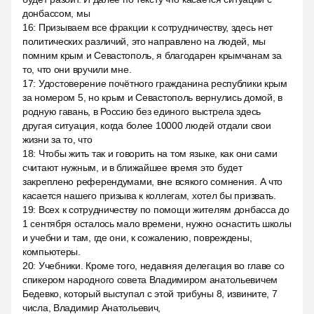
донбассом, мы
16
:
Призываем все фракции к сотрудничеству, здесь нет
политических различий, это направлено на людей, мы
помним крым и Севастополь, я благодарен крымчанам за
то, что они вручили мне.
17
:
Удостоверение почётного гражданина республики крым
за номером 5, но крым и Севастополь вернулись домой, в
родную гавань, в Россию без единого выстрела здесь
другая ситуация, когда более 10000 людей отдали свои
жизни за то, что
18
:
Чтобы жить так и говорить на том языке, как они сами
считают нужным, и в ближайшее время это будет
закреплено референдумами, вне всякого сомнения. А что
касается нашего призыва к коллегам, хотел бы призвать.
19
:
Всех к сотрудничеству по помощи жителям донбасса до
1 сентября осталось мало времени, нужно оснастить школы
и учебни и там, где они, к сожалению, повреждены,
компьютеры.
20
:
Учебники. Кроме того, недавняя делегация во главе со
спикером народного совета Владимиром анатольевичем
Бедевко, который выступал с этой трибуны 8, извините, 7
числа, Владимир Анатольевич,