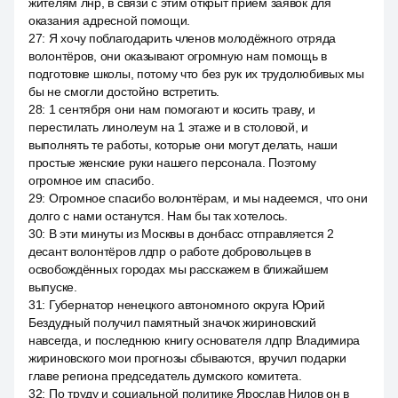
жителям лнр, в связи с этим открыт приём заявок для
оказания адресной помощи.
27
:
Я хочу поблагодарить членов молодёжного отряда
волонтёров, они оказывают огромную нам помощь в
подготовке школы, потому что без рук их трудолюбивых мы
бы не смогли достойно встретить.
28
:
1 сентября они нам помогают и косить траву, и
перестилать линолеум на 1 этаже и в столовой, и
выполнять те работы, которые они могут делать, наши
простые женские руки нашего персонала. Поэтому
огромное им спасибо.
29
:
Огромное спасибо волонтёрам, и мы надеемся, что они
долго с нами останутся. Нам бы так хотелось.
30
:
В эти минуты из Москвы в донбасс отправляется 2
десант волонтёров лдпр о работе добровольцев в
освобождённых городах мы расскажем в ближайшем
выпуске.
31
:
Губернатор ненецкого автономного округа Юрий
Бездудный получил памятный значок жириновский
навсегда, и последнюю книгу основателя лдпр Владимира
жириновского мои прогнозы сбываются, вручил подарки
главе региона председатель думского комитета.
32
:
По труду и социальной политике Ярослав Нилов он в