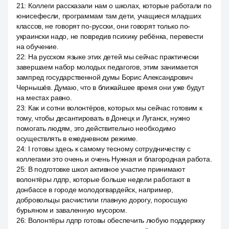
21
:
Коллеги рассказали нам о школах, которые работали по
юнисефесли, программам там дети, учащиеся младших
классов, не говорят по-русски, они говорят только по-
украински надо, не повредив психику ребёнка, перевести
на обучение.
22
:
На русском языке этих детей мы сейчас практически
завершаем набор молодых педагогов, этим занимается
зампред государственной думы Борис Александрович
Чернышёв. Думаю, что в ближайшее время они уже будут
на местах равно.
23
:
Как и сотни волонтёров, которых мы сейчас готовим к
тому, чтобы десантировать в Донецк и Луганск, нужно
помогать людям, это действительно необходимо
осуществлять в ежедневном режиме.
24
:
I готовы здесь к самому тесному сотрудничеству с
коллегами это очень и очень Нужная и благородная работа.
25
:
В подготовке школ активное участие принимают
волонтёры лдпр, которые больше недели работают в
донбассе в городе молодогвардейск, например,
добровольцы расчистили главную дорогу, поросшую
бурьяном и заваленную мусором.
26
:
Волонтёры лдпр готовы обеспечить любую поддержку