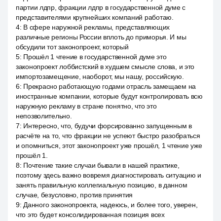
партии лдпр, фракции лдпр в государственной думе с
представителями крупнейших компаний работаю.
4
:
В сфере наружной рекламы, представляющих
различные регионы России вплоть до приморья. И мы
обсудили тот законопроект, который
5
:
Прошёл 1 чтение в государственной думе это
законопроект лоббистский в худшем смысле слова, и это
импортозамещение, наоборот, мы нашу, российскую.
6
:
Прекрасно работающую годами отрасль замещаем на
иностранные компании, которые будут контролировать всю
наружную рекламу в стране понятно, что это
непозволительно.
7
:
Интересно, что, будучи форсированно запущенным в
расчёте на то, что фракции не успеют быстро разобраться
и опомниться, этот законопроект уже прошёл, 1 чтение уже
прошёл 1.
8
:
Почтение такие случаи бывали в нашей практике,
поэтому здесь важно вовремя диагностировать ситуацию и
занять правильную коллегиальную позицию, в данном
случае, безусловно, против принятия
9
:
Данного законопроекта, надеюсь, и более того, уверен,
что это будет консолидированная позиция всех