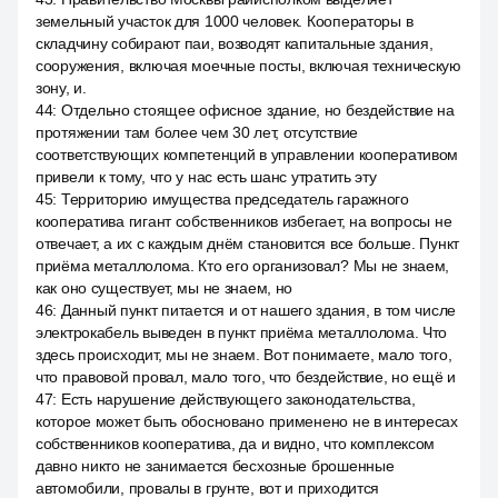
земельный участок для 1000 человек. Кооператоры в
складчину собирают паи, возводят капитальные здания,
сооружения, включая моечные посты, включая техническую
зону, и.
44
:
Отдельно стоящее офисное здание, но бездействие на
протяжении там более чем 30 лет, отсутствие
соответствующих компетенций в управлении кооперативом
привели к тому, что у нас есть шанс утратить эту
45
:
Территорию имущества председатель гаражного
кооператива гигант собственников избегает, на вопросы не
отвечает, а их с каждым днём становится все больше. Пункт
приёма металлолома. Кто его организовал? Мы не знаем,
как оно существует, мы не знаем, но
46
:
Данный пункт питается и от нашего здания, в том числе
электрокабель выведен в пункт приёма металлолома. Что
здесь происходит, мы не знаем. Вот понимаете, мало того,
что правовой провал, мало того, что бездействие, но ещё и
47
:
Есть нарушение действующего законодательства,
которое может быть обосновано применено не в интересах
собственников кооператива, да и видно, что комплексом
давно никто не занимается бесхозные брошенные
автомобили, провалы в грунте, вот и приходится