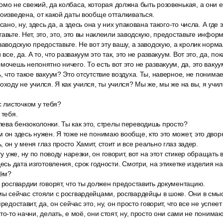
мо не свежий, да колбаса, которая должна быть розовенькая, а они е
роизведена, от какой даты вообще отталкиваться.
сано, ну, здесь да, а здесь она у них упакована такого-то числа. А г
авьте. Нет, это, это, это вы наклеили заводскую, предоставьте инфор
заводскую предоставьте. Не вот эту вашу, а заводскую, а кролик норм
 все, да. А то, что развакуум это так, это не развакуум. Вот это, да, по
мочешь непонятно ничего. То есть вот это не развакуум, да, это вакуу
, что такое вакуум? Это отсутствие воздуха. Ты, наверное, не понимаеш
оходу не учился. Я как учился, ты учился? Мы же, мы же на вы, я учил
с листочком у тебя?
 тебя.
ева бензоколонки. Ты как это, стрелы переводишь просто?
 он здесь нужен. Я тоже не понимаю вообще, кто это может, это двор
 он у меня глаз просто Хамит, стоит и все реально глаз задер.
гу уже, ну по поводу нарезки, он говорит, вот на этот стикер обращать
десь дата изготовления, срок годности. Смотри, на этикетке изделия на
дём?
 росгвардии говорят, что ты должен предоставить документацию.
ы сейчас стояли с росгвардейцами, росгвардейцы в шоке. Они в смысл
редоставит, да, он сейчас это, ну, он просто говорит, что все не успеет
то-то начни, делать, е моё, они стоят, ну, просто они сами не понимаю