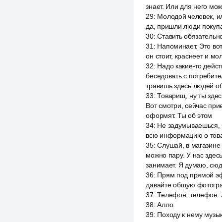
знает. Или для него мо
29
:
Молодой человек, ил
да, пришли люди покупа
30
:
Ставить обязательно
31
:
Напоминает. Это вот
он стоит, краснеет и мо
32
:
Надо какие-то дейст
беседовать с потребите
травишь здесь людей о
33
:
Товарищ, ну ты здес
Вот смотри, сейчас при
оформят. Ты об этом
34
:
Не задумываешься, 
всю информацию о тов
35
:
Слушай, в магазине 
можно пару. У нас здесь
занимает. Я думаю, сюд
36
:
Прям под прямой эфи
давайте общую фотогра
37
:
Телефон, телефон. З
38
:
Алло.
39
:
Походу к нему музы