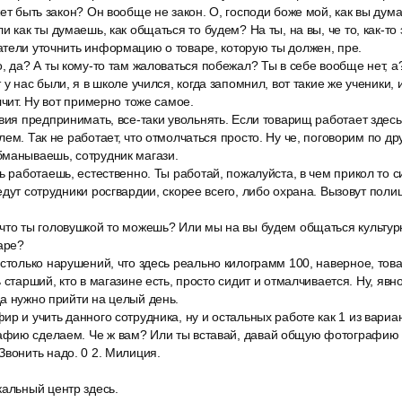
жет быть закон? Он вообще не закон. О, господи боже мой, как вы дум
и как ты думаешь, как общаться то будем? На ты, на вы, че то, как-то 
тели уточнить информацию о товаре, которую ты должен, пре.
, да? А ты кому-то там жаловаться побежал? Ты в себе вообще нет, а
 у нас были, я в школе учился, когда запомнил, вот такие же ученики, 
лчит. Ну вот примерно тоже самое.
вия предпринимать, все-таки увольнять. Если товарищ работает здесь
лем. Так не работает, что отмолчаться просто. Ну че, поговорим по др
бманываешь, сотрудник магази.
ь работаешь, естественно. Ты работай, пожалуйста, в чем прикол то с
едут сотрудники росгвардии, скорее всего, либо охрана. Вызовут поли
что ты головушкой то можешь? Или мы на вы будем общаться культурн
аре?
столько нарушений, что здесь реально килограмм 100, наверное, тов
 старший, кто в магазине есть, просто сидит и отмалчивается. Ну, явн
а нужно прийти на целый день.
р и учить данного сотрудника, ну и остальных работе как 1 из вариан
фию сделаем. Че ж вам? Или ты вставай, давай общую фотографию с
вонить надо. 0 2. Милиция.
кальный центр здесь.