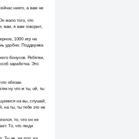
сейчас никто, а вам не
Он мало того, что
и, вам, я вам говорил,
ерное, 1000 игр на
ень удобно. Поддержка
ного бонусов. Ребятки,
особ заработка. Это
 что обязан
ик ну что ж ты, ой, ты
бщаемся на вы, слушай,
й, на ты, ты тебе это не
тился, то, что он не
ет. То, что люди
. Ты че, на пол, на