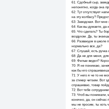
61
:
Сдобный сыр, заведо
непонятно, когда она п
62
:
Тут отсутствует напи
на эту колбасу? Предост
63
:
Заводская. Вот мне 
64
:
Как вы думаете, да и
65
:
Что сделать? Ты бор
воздухом. Да, ты знаешь
66
:
Развакуум в школе п
нормально все, да?
67
:
Слушай, есть ручка 
68
:
Да не для меня, для
69
:
Фильм видел? Корол
70
:
Я не понимаю, зачем
как бы его спрашиваешь,
71
:
У него я че то не мо
за стикер читаем. Вот з
спрашиваю, товар пой
72
:
Вот тебе сотрудники
73
:
Чтоб вы понимали, м
конечно, да, он сейчас п
мы не просим, ты хоть ч