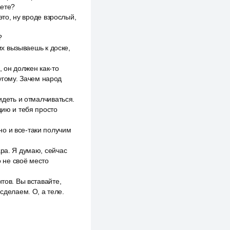
аете?
это, ну вроде взрослый,
?
их вызываешь к доске,
, он должен как-то
угому. Зачем народ
идеть и отмалчиваться.
цию и тебя просто
о и все-таки получим
ара. Я думаю, сейчас
о не своё место
тов. Вы вставайте,
делаем. О, а теле.