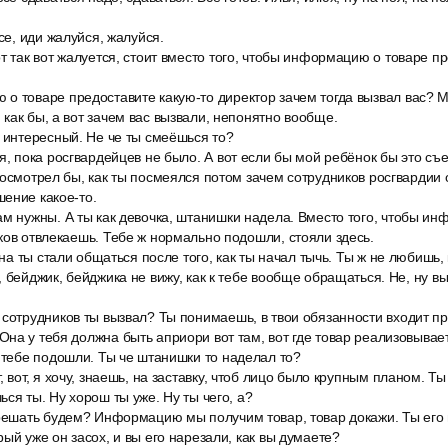
все, иди жалуйся, жалуйся.
т так вот жалуется, стоит вместо того, чтобы информацию о товаре пр
о товаре предоставите какую-то директор зачем тогда вызвал вас? 
как бы, а вот зачем вас вызвали, непонятно вообще.
 интересный. Не че ты смеёшься то?
я, пока росгвардейцев не было. А вот если бы мой ребёнок бы это съе
посмотрел бы, как ты посмеялся потом зачем сотрудников росгвардии 
ение какое-то.
ам нужны. А ты как девочка, штанишки надела. Вместо того, чтобы и
ков отвлекаешь. Тебе ж нормально подошли, стояли здесь.
 на ты стали общаться после того, как ты начал тычь. Ты ж не любишь, 
 бейджик, бейджика не вижу, как к тебе вообще обращаться. Не, ну вы
 сотрудников ты вызвал? Ты понимаешь, в твои обязанности входит п
на у тебя должна быть априори вот там, вот где товар реализовывае
 тебе подошли. Ты че штанишки то наделал то?
, вот, я хочу, знаешь, на заставку, чтоб лицо было крупным планом. Ты
ся ты. Ну хорош ты уже. Ну ты чего, а?
решать будем? Информацию мы получим товар, товар докажи. Ты его в
ый уже он засох, и вы его нарезали, как вы думаете?