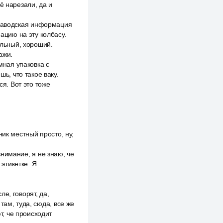
ё нарезали, да и
де заводская информация
мацию на эту колбасу.
альный, хороший.
кажи.
мная упаковка с
ь, что такое ваку.
ся. Вот это тоже
ник местный просто, ну,
 внимание, я не знаю, че
 этикетке. Я
е, говорят, да,
 там, туда, сюда, все же
т, че происходит