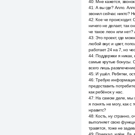
40
:
Мне кажется, звонок
41
:
А вы где? Алло. Алл
звонил сейчас никто? Не
42
:
Кое че происходит. 
ничего не делает, так о
че такое леон или нет? 
43
:
Это проект, где мож
любой вкус и цвет, поп
работает 24 на 7, но че
44
:
Поддержки я никак, 
самые крутые бонусы. Сс
всего лишь развлечение
45
:
И ушёл. Ребятки, ос
46
:
Требую информацию 
предоставить потребител
как ребёнок у нас.
47
:
На самом деле, мы ж
я понять не могу, как с 
нравитс?
48
:
Кость, ну странно, о
выполняет свою функцию
травятся, тоже не задев
49
:
Приехал, идём. Да, в