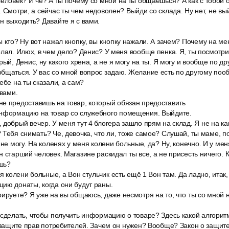
Человек? И че? А ты почему со мной на ты общаешься? А как с тобой 
. Смотри, а сейчас ты чем недоволен? Выйди со склада. Ну нет, не вы
н выходить? Давайте я с вами.
 кто? Ну вот нажал кнопку, вы кнопку нажали. А зачем? Почему на м
елал. Илюх, в чем дело? Денис? У меня вообще пенка. Я, ты посмотри
рый, Денис, ну какого хрена, а не я могу на ты. Я могу и вообще по д
бщаться. У вас со мной вопрос задаю. Желание есть по другому пообщ
ебе на ты сказали, а сам?
 вами.
е предоставишь на товар, который обязан предоставить
нформацию на товар со служебного помещения. Выйдите.
добрый вечер. У меня тут 4 блогера зашло прям на склад. Я не на ка
 Тебя снимать? Че, девочка, что ли, тоже самое? Слушай, ты маме, п
 не могу. На коленях у меня колени больные, да? Ну, конечно. И у м
н старший человек. Магазине раскидал ты все, а не присесть ничего. 
шь?
ня колени больные, а Вон стульчик есть ещё 1 Вон там. Да ладно, итак
ию донаты, когда они будут раны.
ируете? Я уже на вы общаюсь, даже несмотря на то, что ты со мной 
 сделать, чтобы получить информацию о товаре? Здесь какой алгорит
о защите прав потребителей. Зачем он нужен? Вообще? Закон о защит