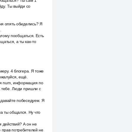
общаться? Ты сам 1
йду. Ты выйди со
еня опять обиделись? Я
.
ругому пообщаться. Есть
аться, а ты как-то
меру. 4 блогера. Я тоже
ожалуйся, ещё.
еня num, информация по
К тебе. Люди пришли с
, давайте побеседуем. Я
на ты общался. Ну что
м действий? А он не
е прав потребителей не