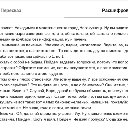
Пересказ
Расшифров
 привет. Находимся в магазине лента город Новокузнецк. Ну вы види
от такие сыры заветренные, кстати, обязательно, обязательно только
внимание колбасы без информации, ну и печень.
 внимание на печеньки. Упаковано, видим, изготовлено. Видите, аа, не
 на этикетке, а на этикетке нет. То есть где-то есть другая этикетка, г
ыба вот такая, мы сейчас по 1, по 1
аскать с собой не будем. Пойдём задавать вопросики, потому что вопр
с травят? Обратите внимание, вот вы покупаете это, а потом животик 
отребляете вы много этого, судя по
том очень плохо становится. Животику вашему. И все осложнения оче
то это серьёзно? Это нифига не шутки, а че с баночками? Они мятые,
ятые. Видишь? Слушай, Боря, давай не будем объяснять, почему нел
ди в комментариях напишут. Кстати, тема, ребят, вот вы как думаете, 
 кушать из вот таких вот мятых баночек железных, напишите, пожалуйс
ше мнение. Не знаю, взял с полки, не знаю зачем.
Плюс чат. Ой, дальний стрим получается. Угу. Ну, ставьте плюс коммен
оставили. Пойдём. Кость я взял. Пойдём. Че взял пропуск? Сюда же не