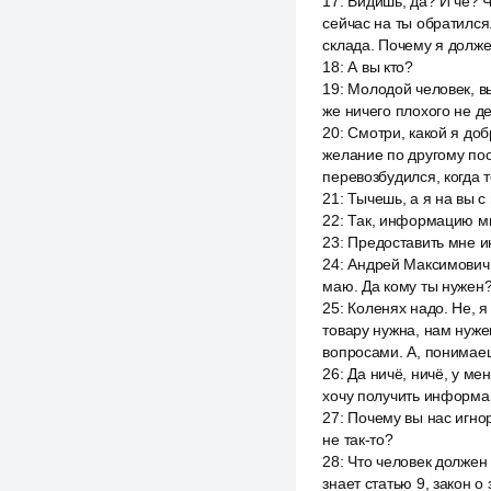
17
:
Видишь, да? И че? 
сейчас на ты обратился
склада. Почему я долже
18
:
А вы кто?
19
:
Молодой человек, вы
же ничего плохого не д
20
:
Смотри, какой я доб
желание по другому поо
перевозбудился, когда т
21
:
Тычешь, а я на вы с
22
:
Так, информацию мн
23
:
Предоставить мне и
24
:
Андрей Максимович, 
маю. Да кому ты нужен?
25
:
Коленях надо. Не, я
товару нужна, нам нуже
вопросами. А, понимае
26
:
Да ничё, ничё, у ме
хочу получить информац
27
:
Почему вы нас игнор
не так-то?
28
:
Что человек должен
знает статью 9, закон 