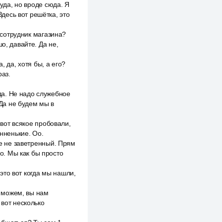
куда, но вроде сюда. Я
Здесь вот решётка, это
ы сотрудник магазина?
о, давайте. Да не,
, да, хотя бы, а его?
раз.
да. Не надо служебное
Да не будем мы в
 вот всякое пробовали,
анненькие. Оо.
же не заветренный. Прям
о. Мы как бы просто
 это вот когда мы нашли,
е можем, вы нам
 вот несколько