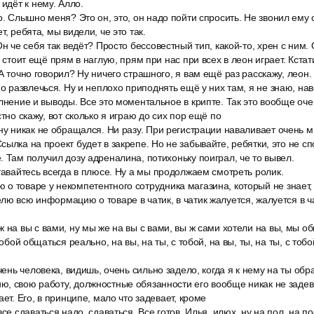
 идёт к нему. Алло.
о. Слышно меня? Это он, это, он надо пойти спросить. Не звонил ему 
т, ребята, мы видели, че это так.
Он че себя так ведёт? Просто бессовестный тип, какой-то, хрен с ним. 
н стоит ещё прям в наглую, прям при нас при всех в леон играет. Кстат
А точно говорил? Ну ничего страшного, я вам ещё раз расскажу, леон.
но развлечься. Ну и неплохо приподнять ещё у них там, я не знаю, нав
олнение и выводы. Все это моментальное в крипте. Так это вообще оч
стно скажу, вот сколько я играю до сих пор ещё по
ну никак не обращался. Ни разу. При регистрации наваливает очень м
ылка на проект будет в закрепе. Но не забывайте, ребятки, это не сп
. Там получил дозу адреналина, потихоньку поиграл, че то вывел.
тавайтесь всегда в плюсе. Ну а мы продолжаем смотреть ролик.
о товаре у некомпетентного сотрудника магазина, который не знает,
ю всю информацию о товаре в чатик, в чатик жалуется, жалуется в чат
 на вы с вами, ну мы же на вы с вами, вы ж сами хотели на вы, мы о
тобой общаться реально, на вы, на ты, с тобой, на вы, ты, на ты, с тобо
чень человека, видишь, очень сильно задело, когда я к нему на ты обра
, свою работу, должностные обязанности его вообще никак не задева
ает. Его, в принципе, мало что задевает, кроме
се сдаваться надо, сдаваться. Все готов. Илья, илюх, ну на пол, на пол