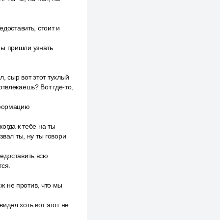
едоставить, стоит и
Мы пришли узнать
л, сыр вот этот тухлый
отвлекаешь? Вот где-то,
нформацию
когда к тебе на ты
звал ты, ну ты говори
редоставить всю
тся.
 ж не против, что мы
идел хоть вот этот не