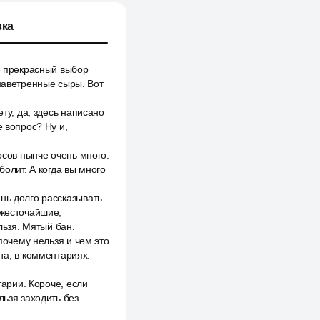
ка
те прекрасный выбор
 заветренные сыры. Вот
ту, да, здесь написано
де вопрос? Ну и,
осов нынче очень много.
болит. А когда вы много
нь долго рассказывать.
 жесточайшие,
ьзя. Мятый бан.
почему нельзя и чем это
та, в комментариях.
тарии. Короче, если
льзя заходить без