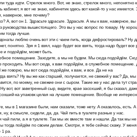
ли туда идти. Стрелок много. Вот, не знаю, стрелок много, непонятно 
 кабинет, я вот не знаю, кабинетик здесь вот какой-то у нас имеется. 
и, наверное, мне почему?
о? А, вот он 1. Здрасьте здрасьте. Здрасьте. А мы к вам, наверное, в
з руководства вышестоящего. Это вы у нас вопрос по товару. Ну хорош
им тогда лучше.
 донаты люблю очень вот эти с чаем пить, когда дефростировать? Ну да
нет, понятно. Зря я 1 взял, надо будет все взять, тогда надо будет все 
е и подойдём, может быть.
жебное помещение. Заходите, а мы не будем. Мы сюда подойдём. Сю
 проходить. Мы вот сюда, к вам подойдём, в служебное помещение. 
 же говорю, мы вот сюда подойдём, к вам, и все. Да не на
огда взять? Ну вы же как старший, получается, не свежий у вас? Да, мы
вится, по моему, не свежие они с сыром. Такие же у нас дела тут стр
Ну вот, вот заветренный сыр, видите, крае засохший, я бы сказал, да
асохший-ка упаковк целая на лучшее помещение. Вообще не интересн
е, мы в 1 магазине были, нам сказали, тоже нету. А оказалось, есть. А
, ну, в смысле, сидели, да, да. Чай пить в туалете разные у нас.
и чай пили, а я в туалете. Так мы их вместе там и нашли. Да так мы н
мы тогда пойдём по своим делам. Смотри, я тебе сейчас скажу. У меня
 1 ра.