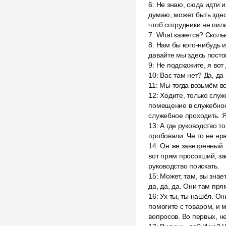
6
:
Не знаю, сюда идти и
думаю, может быть здесь
чтоб сотрудники не пил
7
:
What кажется? Скольк
8
:
Нам бы кого-нибудь и
давайте мы здесь посто
9
:
Не подскажите, я вот
10
:
Вас там нет? Да, да 
11
:
Мы тогда возьмём вс
12
:
Ходите, только слу
помещение в служебное
служебное проходить. Я
13
:
А где руководство т
пробовали. Че то не нра
14
:
Он же заветренный. 
вот прям просохший, з
руководство поискать.
15
:
Может, там, вы знает
да, да, да. Они там прям
16
:
Ух ты, ты нашёл. Он
помогите с товаром, и 
вопросов. Во первых, не