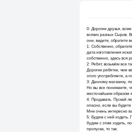
0
:
Дорогие друзья, всем
всяких разных Сыров. В
они, видите, обратите 
1
:
Собственно, обратите
дата изготовления искать
собственно, здесь вся р
2
:
Ребят, возьмём все т
Дорогие ребятки, чем ва
этого употребляете, а п
3
:
Данному магазину, по
Но вы все понимаете, ч
жесточайшим образом м
4
:
Продавать. Пускай лю
опасно, если вы будете
Мне очень интересно ва
5
:
Будем с ней ходить. 
будем с этим ходить, п
пропуска, то так.