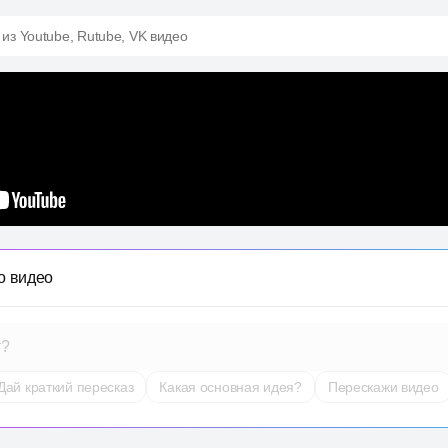
 из Youtube, Rutube, VK видео
о видео
т?
Дай краткий пересказ
Какая основная идея?
Перескажи видео