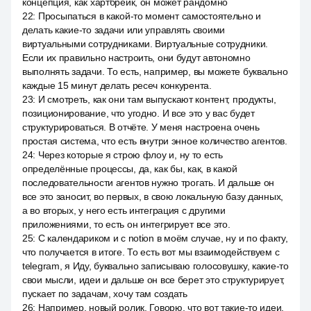
концепция, как хартбрейк, он может рандомно
22
:
Просыпаться в какой-то момент самостоятельно и
делать какие-то задачи или управлять своими
виртуальными сотрудниками. Виртуальные сотрудники.
Если их правильно настроить, они будут автономно
выполнять задачи. То есть, например, вы можете буквально
каждые 15 минут делать ресеч конкурента.
23
:
И смотреть, как они там выпускают контент, продукты,
позиционирование, что угодно. И все это у вас будет
структурироваться. В отчёте. У меня настроена очень
простая система, что есть внутри энное количество агентов.
24
:
Через которые я строю флоу и, ну то есть
определённые процессы, да, как бы, как, в какой
последовательности агентов нужно трогать. И дальше он
все это заносит, во первых, в свою локальную базу данных,
а во вторых, у него есть интеграция с другими
приложениями, то есть он интегрирует все это.
25
:
С календариком и с notion в моём случае, ну и по факту,
что получается в итоге. То есть вот мы взаимодействуем с
telegram, я Иду, буквально записываю голосовушку, какие-то
свои мысли, идеи и дальше он все берет это структурирует,
пускает по задачам, хочу там создать
26
:
Например, новый ролик. Говорю, что вот такие-то идеи,