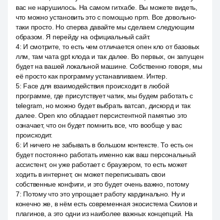
вас не нарушилось. На самом гитхабе. Вы можете видеть,
что можно установить это с помощью npm. Все довольно-
таки просто. Но сперва давайте мы сделаем следующим
образом. Я перейду на официальный сайт.
4
:
И смотрите, то есть чем отличается опен кло от базовых
ллм, там чата gpt клода и так далее. Во первых, он запущен
будет на вашей локальной машине. Собственно говоря, мы
её просто как программу устанавливаем. Интер.
5
:
Face для взаимодействия происходит в любой
программе, где присутствует чатик, мы будем работать с
telegram, но можно будет выбрать ватсап, дискорд и так
далее. Open кло обладает персистентной памятью это
означает, что он будет помнить все, что вообще у вас
происходит.
6
:
И ничего не забывать в большом контексте. То есть он
будет постоянно работать именно как ваш персональный
ассистент, он уже работает с браузером, то есть может
ходить в интернет, он может переписывать свои
собственные конфиги, и это будет очень важно, потому
7
:
Потому что это упрощает работу кардинально. Ну и
конечно же, в нём есть современная экосистема Скилов и
плагинов, а это одни из наиболее важных концепций. На