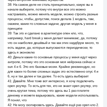
38
:
На самом деле не столь принципиально, какую вы в
начале выберете, потому что внутри все это можно
настраивать, можно менять модели, можно строить разные
процессы, чтобы, допустим, поиск делала 1 модель, там,
скажем, какие-то сложные задачи, другая модель у меня в
принципе
39
:
Так это и сделано в архитектуре опен кло, что,
например, hard break у меня делает минимакс, да, потому
что он наиболее дешёвый и так как этих хардбрум много, то
есть задачи, да, которые выпускаются периодически, то
здесь я экономлю
40
:
Деньги какие-то основные процессы у меня идут через
антропе, потому что это основная моя нейронка сейчас и
sun 4 и 6. Это его базовые мозги. Крайне рекомендую, но
для каких-то более сложных задач это естественно опус 4 и
6, ну и так далее и так далее. То есть здесь выбирает
41
:
Давайте. Мне тоже вот интересно, я хочу подключить
open роутер. То есть для тех, кто не знает open роутер, это
очень крутая тема, потому что здесь вы 1 раз платите
денежку и можете варьировать, какие модели использовать.
Я понял, что
42
:
Не могу скопировать здесь. Давайте ещё раз open кло 2.