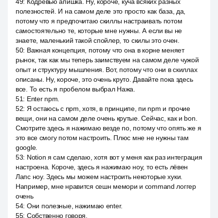
49
:
Кодревью апишка. Ну, короче, куча всяких разных
полезностей. И на самом деле это просто как база, да,
потому что я предпочитаю скиллы настраивать потом
самостоятельно те, которые мне нужны. А если вы не
знаете, маленький такой спойлер, то скилы это очен.
50
:
Важная концепция, потому что она в корне меняет
рынок, так как мы теперь заимствуем на самом деле чужой
опыт и структуру мышления. Вот, потому что они в скиллах
описаны. Ну, короче, это очень круто. Давайте пока здесь
все. То есть я пробелом выбрал Нажа.
51
:
Enter npm.
52
:
Я остаюсь с npm, хотя, в принципе, пи npm и прочие
вещи, они на самом деле очень крутые. Сейчас, как и bon.
Смотрите здесь я нажимаю везде no, потому что опять же я
это все смогу потом настроить. Плюс мне не нужны там
google.
53
:
Notion я сам сделаю, хотя вот у меня как раз интеграция
настроена. Короче, здесь я нажимаю ноу, то есть лёвен
Лапс ноу. Здесь мы можем настроить некоторые хуки.
Например, мне нравится сешн мемори и command логгер
очень
54
:
Они полезные, нажимаю enter.
55
:
Собственно говоря.