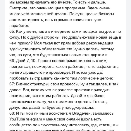
мы можем придумать его вместе. То есть и дальше.
Смотрите, это очень мощная программа. Здесь очень
много чего можно с ней делать. По сути, целые бизнесы
автоматизировать, есть огромное количество уже
наработок.
65
:
Как у меня, так и в интернете там и по архитектуре, и по
флоу. Но с другой стороны, это довольно-таки новая вещь в
чем прикол? Моя такая вот прям добрая рекомендация
здесь установить обязательно это нужно делать, потому
что, по сути, это будет являться новым стандартом и
66
:
Дней 7, 10. Просто поэкспериментировать с ним,
поиграться, посмотреть, как он работает, че то зафакапить,
ничего страшного не произойдёт. И потом уже, да,
пробовать выстраивать какие-то там логические цепочк.
67
:
Бизнес структуры, свои процессы, ну и так далее, и так
далее. Вот, потому что в процессе практики приходит
понимание, как с этим работать. Давайте я сейчас
немножечко покажу, че с ним можно делать. То есть,
допустим, давай ты будешь у нас джарвисом.
68
:
И ты мой личный ассистент, я Владелен, занимаюсь
YouTube telegram у меня своя онлайн школа есть
сообщество по искусственному интеллекту, где, кстати, мы
как раз-таки и рассказываем более глубинные вещи, как