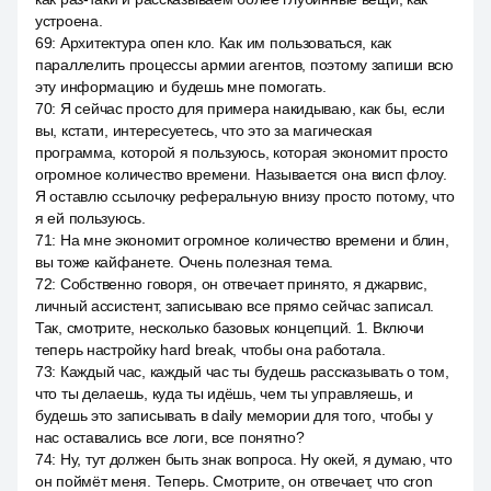
устроена.
69
:
Архитектура опен кло. Как им пользоваться, как
параллелить процессы армии агентов, поэтому запиши всю
эту информацию и будешь мне помогать.
70
:
Я сейчас просто для примера накидываю, как бы, если
вы, кстати, интересуетесь, что это за магическая
программа, которой я пользуюсь, которая экономит просто
огромное количество времени. Называется она висп флоу.
Я оставлю ссылочку реферальную внизу просто потому, что
я ей пользуюсь.
71
:
На мне экономит огромное количество времени и блин,
вы тоже кайфанете. Очень полезная тема.
72
:
Собственно говоря, он отвечает принято, я джарвис,
личный ассистент, записываю все прямо сейчас записал.
Так, смотрите, несколько базовых концепций. 1. Включи
теперь настройку hard break, чтобы она работала.
73
:
Каждый час, каждый час ты будешь рассказывать о том,
что ты делаешь, куда ты идёшь, чем ты управляешь, и
будешь это записывать в daily мемории для того, чтобы у
нас оставались все логи, все понятно?
74
:
Ну, тут должен быть знак вопроса. Ну окей, я думаю, что
он поймёт меня. Теперь. Смотрите, он отвечает, что cron