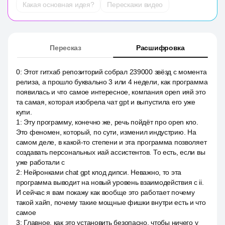
Какая основная идея?
Перескажи видео
Пересказ
Расшифровка
0
:
Этот гитхаб репозиторий собрал 239000 звёзд с момента
релиза, а прошло буквально 3 или 4 недели, как программа
появилась и что самое интересное, компания open ияй это
та самая, которая изобрела чат gpt и выпустила его уже
купи.
1
:
Эту программу, конечно же, речь пойдёт про open кло.
Это феномен, который, по сути, изменил индустрию. На
самом деле, в какой-то степени и эта программа позволяет
создавать персональных иай ассистентов. То есть, если вы
уже работали с
2
:
Нейронками chat gpt клод дипси. Неважно, то эта
программа выводит на новый уровень взаимодействия с ii.
И сейчас я вам покажу как вообще это работает почему
такой хайп, почему такие мощные фишки внутри есть и что
самое
3
:
Главное, как это установить безопасно, чтобы ничего у