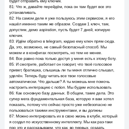
будет отправить ему ключик.
81
:
Что ж, давайте перейдём, пока он там будет все это
устанавливать.
82
:
На самом деле я уже пользуюсь этим сервисом, я его
нашёл именно таким же образом. Создам 1 ключ, там,
допустим, демо aspiration, пусть будет 7 дней, копирую
ключик.
83
:
Идём обратно в telegram, кидаю ему ключ прям сюда.
Да, это, возможно, не самый безопасный способ. Мы
можем и в конфигах посмотреть, но тем не менее.
84
:
Все равно пока только доступ у меня есть к этому боту.
85
:
И смотрите, работает он говорит, что твоё голосовое
привет, братишка, слышишь ли ты меня отлично слышал,
уделён. Теперь буду читать все твои голосовые
автоматически. Что дальше? А ты можешь мне помочь
настроить интеграцию с notion. Мы будем использовать
86
:
Как основную базу данных. В общем, такие дела. Это
супер мега фундаментальная база, которую я вам хотел
показать, потому что сейчас просто уже небезопасно не
пользоваться такими инструментами, и вы должны
87
:
Можно интегрировать их в свою жизнь в клубе, который
я создал по искусственному интеллекту. Мы как раз-таки
про это и рассказываем, что как, во первых, создать