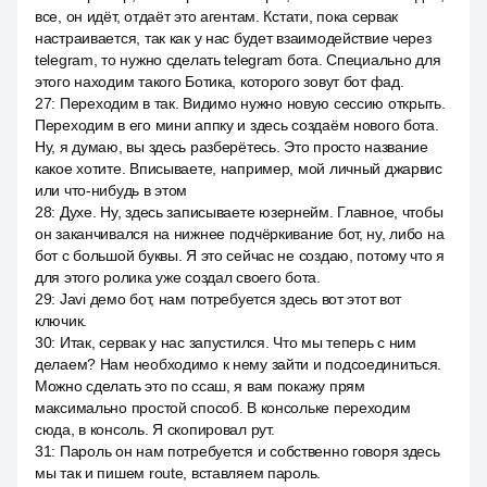
все, он идёт, отдаёт это агентам. Кстати, пока сервак
настраивается, так как у нас будет взаимодействие через
telegram, то нужно сделать telegram бота. Специально для
этого находим такого Ботика, которого зовут бот фад.
27
:
Переходим в так. Видимо нужно новую сессию открыть.
Переходим в его мини аппку и здесь создаём нового бота.
Ну, я думаю, вы здесь разберётесь. Это просто название
какое хотите. Вписываете, например, мой личный джарвис
или что-нибудь в этом
28
:
Духе. Ну, здесь записываете юзернейм. Главное, чтобы
он заканчивался на нижнее подчёркивание бот, ну, либо на
бот с большой буквы. Я это сейчас не создаю, потому что я
для этого ролика уже создал своего бота.
29
:
Javi демо бот, нам потребуется здесь вот этот вот
ключик.
30
:
Итак, сервак у нас запустился. Что мы теперь с ним
делаем? Нам необходимо к нему зайти и подсоединиться.
Можно сделать это по ссаш, я вам покажу прям
максимально простой способ. В консольке переходим
сюда, в консоль. Я скопировал рут.
31
:
Пароль он нам потребуется и собственно говоря здесь
мы так и пишем route, вставляем пароль.