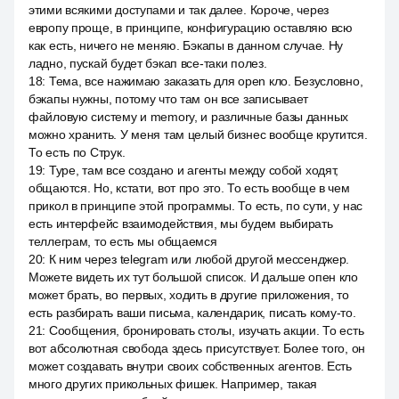
этими всякими доступами и так далее. Короче, через
европу проще, в принципе, конфигурацию оставляю всю
как есть, ничего не меняю. Бэкапы в данном случае. Ну
ладно, пускай будет бэкап все-таки полез.
18
:
Тема, все нажимаю заказать для open кло. Безусловно,
бэкапы нужны, потому что там он все записывает
файловую систему и memory, и различные базы данных
можно хранить. У меня там целый бизнес вообще крутится.
То есть по Струк.
19
:
Туре, там все создано и агенты между собой ходят,
общаются. Но, кстати, вот про это. То есть вообще в чем
прикол в принципе этой программы. То есть, по сути, у нас
есть интерфейс взаимодействия, мы будем выбирать
теллеграм, то есть мы общаемся
20
:
К ним через telegram или любой другой мессенджер.
Можете видеть их тут большой список. И дальше опен кло
может брать, во первых, ходить в другие приложения, то
есть разбирать ваши письма, календарик, писать кому-то.
21
:
Сообщения, бронировать столы, изучать акции. То есть
вот абсолютная свобода здесь присутствует. Более того, он
может создавать внутри своих собственных агентов. Есть
много других прикольных фишек. Например, такая