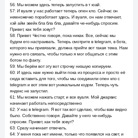
56
:
Мы можем здесь теперь запустить в т юай.
57
:
И вуаля у нас работает теперь опен кло. Сейчас он
немножечко поработает здесь. И вуаля, он нам отвечает,
хэй айм эвейк бла бла бла, давайте че-нибудь спросим.
Привет, как тебя зовут?
58
:
Привет. Честно говоря, пока никак. Все, сейчас мы
будем его настраивать. Теперь смотрите в telegram, в бота,
которого мы привязали, должна прийти вот такая тема. Нам
нужно его связать, чтобы только я мог общаться с этим
ботом по факту.
59
:
Мы берём вот эту вот строчку низшую копируем.
60
:
И здесь нам нужно выйти пока из процесса и просто её
сюда вставить для того, чтобы мы соединили опен кло с
telegram и вот этим вот уникальным кодом. Теперь чуть
яндекс не запустил.
61
:
Мы можем нажать старт, и все вуаля. Мой джарвис
начинает работать непосредственно
62
:
У нас в telegram. Я вот так вот сделаю, чтобы вам видно
было. Собственно говоря. Давайте у него че-нибудь
спросим. Привет, как тебя зовут?
63
:
Сразу начинает отвечать.
64
:
У меня пока нет имени, только что появился на свет, и