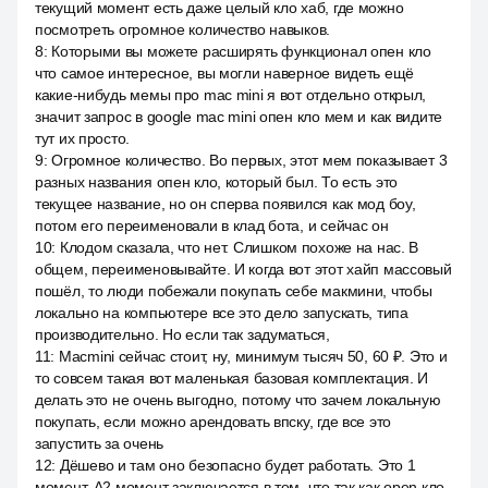
текущий момент есть даже целый кло хаб, где можно
посмотреть огромное количество навыков.
8
:
Которыми вы можете расширять функционал опен кло
что самое интересное, вы могли наверное видеть ещё
какие-нибудь мемы про mac mini я вот отдельно открыл,
значит запрос в google mac mini опен кло мем и как видите
тут их просто.
9
:
Огромное количество. Во первых, этот мем показывает 3
разных названия опен кло, который был. То есть это
текущее название, но он сперва появился как мод боу,
потом его переименовали в клад бота, и сейчас он
10
:
Клодом сказала, что нет. Слишком похоже на нас. В
общем, переименовывайте. И когда вот этот хайп массовый
пошёл, то люди побежали покупать себе макмини, чтобы
локально на компьютере все это дело запускать, типа
производительно. Но если так задуматься,
11
:
Macmini сейчас стоит, ну, минимум тысяч 50, 60 ₽. Это и
то совсем такая вот маленькая базовая комплектация. И
делать это не очень выгодно, потому что зачем локальную
покупать, если можно арендовать впску, где все это
запустить за очень
12
:
Дёшево и там оно безопасно будет работать. Это 1
момент. A2 момент заключается в том, что так как open кло