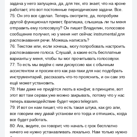
задача у него запущена, да, для тех, кто знает, что на кроне
работает, это вот постоянные периодические задачи. Все.
75
:
Он это все сделал. Теперь смотрите, да, попробуем
другой функционал привет, братишка, слышишь ли ты меня
отправить ему голосовуху? Он пишет Владилин, голосовое
сообщение получил, но у меня нет сейчас instrumental для
распознавания речи. Можешь написать?
76
:
Текстом или, если хочешь, могу попробовать настроить
распознавание голоса. Слушай, а какие есть бесплатные
варианты у меня, чтобы ты мог прочитывать голосовухи.
77
:
То есть мы ведём с ним дискуссию как с обычным
ассистентом и просим его как раз-таки для нас подобрать
инструментарий, рассказать что-то прояснить, и он сам это
ещё может установить.
78
:
Нам даже не придётся лезть в конфиг, в принципе, вот
этот вот там сервак уже можно закрывать, потому что у нас
теперь взаимодействие будет через telegram.
79
:
И вот он нам пишет, что есть такая штука, как gro апи,
все говорим ему давай установи его тогда и отпишись, когда
все будет работать.
80
:
Ага, видите, он говорит, что начать с грок бесплатно
ничего не нужно устанавливать локально. Нам только нужно