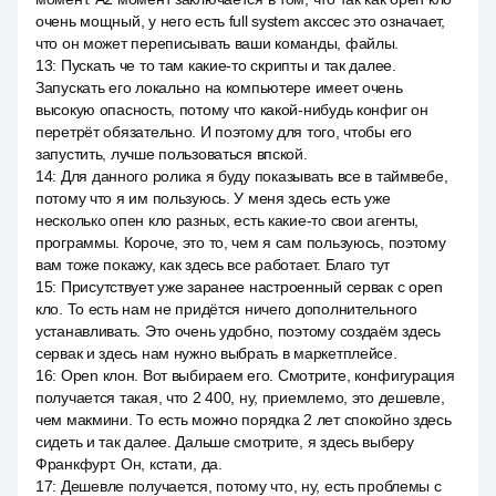
очень мощный, у него есть full system акссес это означает,
что он может переписывать ваши команды, файлы.
13
:
Пускать че то там какие-то скрипты и так далее.
Запускать его локально на компьютере имеет очень
высокую опасность, потому что какой-нибудь конфиг он
перетрёт обязательно. И поэтому для того, чтобы его
запустить, лучше пользоваться впской.
14
:
Для данного ролика я буду показывать все в таймвебе,
потому что я им пользуюсь. У меня здесь есть уже
несколько опен кло разных, есть какие-то свои агенты,
программы. Короче, это то, чем я сам пользуюсь, поэтому
вам тоже покажу, как здесь все работает. Благо тут
15
:
Присутствует уже заранее настроенный сервак с open
кло. То есть нам не придётся ничего дополнительного
устанавливать. Это очень удобно, поэтому создаём здесь
сервак и здесь нам нужно выбрать в маркетплейсе.
16
:
Open клон. Вот выбираем его. Смотрите, конфигурация
получается такая, что 2 400, ну, приемлемо, это дешевле,
чем макмини. То есть можно порядка 2 лет спокойно здесь
сидеть и так далее. Дальше смотрите, я здесь выберу
Франкфурт. Он, кстати, да.
17
:
Дешевле получается, потому что, ну, есть проблемы с