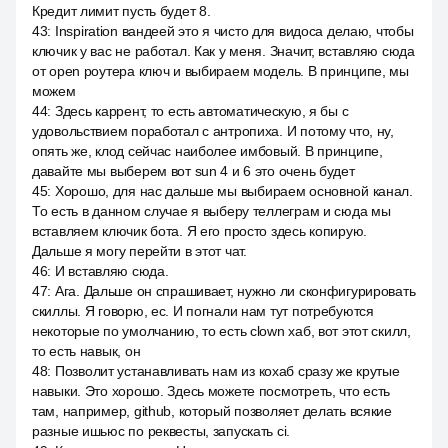
Кредит лимит пусть будет 8.
43
:
Inspiration вандеей это я чисто для видоса делаю, чтобы
ключик у вас не работал. Как у меня. Значит, вставляю сюда
от open роутера ключ и выбираем модель. В принципе, мы
можем
44
:
Здесь каррент, то есть автоматическую, я бы с
удовольствием поработал с антропиха. И потому что, ну,
опять же, клод сейчас наиболее имбовый. В принципе,
давайте мы выберем вот sun 4 и 6 это очень будет
45
:
Хорошо, для нас дальше мы выбираем основной канал.
То есть в данном случае я выберу теллеграм и сюда мы
вставляем ключик бота. Я его просто здесь копирую.
Дальше я могу перейти в этот чат.
46
:
И вставляю сюда.
47
:
Ага. Дальше он спрашивает, нужно ли сконфигурировать
скиллы. Я говорю, ес. И погнали нам тут потребуются
некоторые по умолчанию, то есть clown хаб, вот этот скилл,
то есть навык, он
48
:
Позволит устанавливать нам из кохаб сразу же крутые
навыки. Это хорошо. Здесь можете посмотреть, что есть
там, например, github, который позволяет делать всякие
разные ишьюс по реквесты, запускать ci.