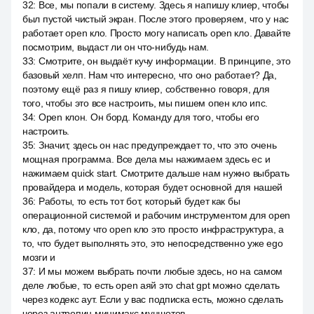
32
:
Все, мы попали в систему. Здесь я напишу клиер, чтобы
был пустой чистый экран. После этого проверяем, что у нас
работает open кло. Просто могу написать open кло. Давайте
посмотрим, выдаст ли он что-нибудь нам.
33
:
Смотрите, он выдаёт кучу информации. В принципе, это
базовый хелп. Нам что интересно, что оно работает? Да,
поэтому ещё раз я пишу клиер, собственно говоря, для
того, чтобы это все настроить, мы пишем опен кло ипс.
34
:
Open клон. Он борд. Команду для того, чтобы его
настроить.
35
:
Значит, здесь он нас предупреждает то, что это очень
мощная программа. Все дела мы нажимаем здесь ес и
нажимаем quick start. Смотрите дальше нам нужно выбрать
провайдера и модель, которая будет основной для нашей
36
:
Работы, то есть тот бот, который будет как бы
операционной системой и рабочим инструментом для open
кло, да, потому что open кло это просто инфраструктура, а
то, что будет выполнять это, это непосредственно уже ego
мозги и
37
:
И мы можем выбрать почти любые здесь, но на самом
деле любые, то есть open аяй это chat gpt можно сделать
через кодекс аут. Если у вас подписка есть, можно сделать
через антропин минимакс муншотов.