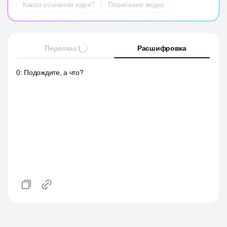
Какая основная идея?
Перескажи видео
Пересказ
Расшифровка
0
:
Подождите, а что?