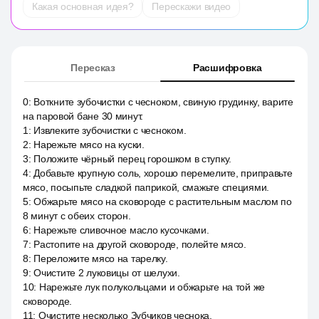
Какая основная идея?
Перескажи видео
Пересказ
Расшифровка
0
:
Воткните зубочистки с чесноком, свиную грудинку, варите
на паровой бане 30 минут.
1
:
Извлеките зубочистки с чесноком.
2
:
Нарежьте мясо на куски.
3
:
Положите чёрный перец горошком в ступку.
4
:
Добавьте крупную соль, хорошо перемелите, приправьте
мясо, посыпьте сладкой паприкой, смажьте специями.
5
:
Обжарьте мясо на сковороде с растительным маслом по
8 минут с обеих сторон.
6
:
Нарежьте сливочное масло кусочками.
7
:
Растопите на другой сковороде, полейте мясо.
8
:
Переложите мясо на тарелку.
9
:
Очистите 2 луковицы от шелухи.
10
:
Нарежьте лук полукольцами и обжарьте на той же
сковороде.
11
:
Очистите несколько Зубчиков чеснока.