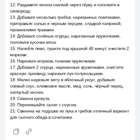
12
:
Раздавите чеснок скалкой через тёрку и положите в
сковороду.
13
:
Добавьте несколько грибов, нарезанных ломтиками,
приправьте солью и черным перцем, сладкой паприкой,
прованскими травами.
14
:
Добавьте солёные огурцы, нарезанные кружочками,
положите кусочки мяса.
15
:
Налейте пиво, тушите под крышкой 40 минут, очистите 2
моркови.
16
:
Нарежьте морковь тонкими кружочками.
17
:
Добавьте 2 огурца, нарезанные кружочками, очистите
красную луковицу, нарежьте лук полукольцами.
18
:
Мелко нарежьте мяту в яблочный уксус, добавьте
соевый соус, оливковое масло, мед, соль, чёрный перец,
натёртый чеснок.
19
:
Семена кунжута.
20
:
Перемешайте салат с соусом.
21
:
Свинина на подушке из лука и грибов отличный вариант
для сытного обеда в сочетании.