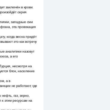
ет заключён в крови.
произойдёт серия
отнями, западные сми
афгана, эта провокация
ту, когда весна придёт
овывают это как встречу
ные аналитики назовут
оюза, а его
Турция, несмотря на
уется блок, население
ом, а в
анкции не работают, где
нефть, газ, зерно,
п к этим ресурсам на