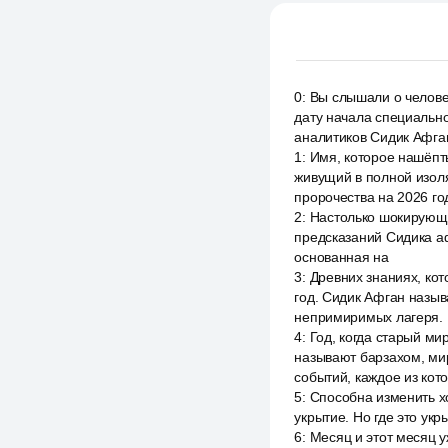
0
:
Вы слышали о человек
дату начала специально
аналитиков Сидик Афга
1
:
Имя, которое нашёпты
живущий в полной изоля
пророчества на 2026 го
2
:
Настолько шокирующие
предсказаний Сидика аф
основанная на
3
:
Древних знаниях, ко
год. Сидик Афган назыв
непримиримых лагеря.
4
:
Год, когда старый ми
называют барзахом, мир
событий, каждое из кот
5
:
Способна изменить хо
укрытие. Но где это укр
6
:
Месяц и этот месяц у