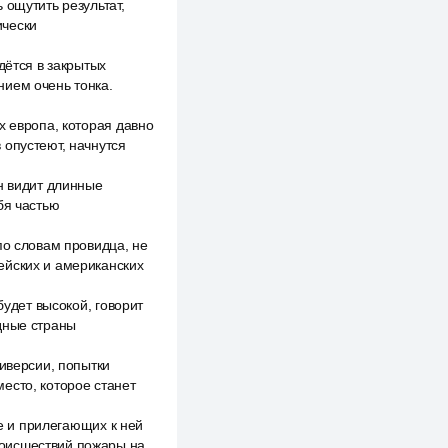
 ощутить результат,
ически
дётся в закрытых
нием очень тонка.
х европа, которая давно
 опустеют, начнутся
н видит длинные
бя частью
по словам провидца, не
ейских и американских
будет высокой, говорит
дные страны
диверсии, попытки
есто, которое станет
ге и прилегающих к ней
роисшествий пожары на