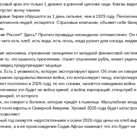
совый крах это только 1 домино в длинной цепочке сиди. Ковган видит
пустит волну паники.
овые биржи обрушатся за 1 день сильнее, чем в 1929 году. Пенсионн
ллионов людей, испарятся. Страховые компании, объявят себя банкр
вы.
о же Россия? Здесь? Прогноз провидца неожиданно оптимистичен. Он 
 него есть хлеб, есть вода, есть огонь, когда рухнет дом соседа, медв
кая экономика, отрезанная санкциями от западной финансовой систем
и то, что казалось проклятием, станет спасением рубль, может укреп
ровидец предупреждает защище.
. Есть 1 уязвимость, которую эксплуатируют враги. Об этом он говори
азание продовольственная война, кто контролирует пищу, контролиру
ет постоянно в 2026 году, по его словам, начнётся невидимая война 
очками это будет не война армий, а война корпораций, спецслужб и
нарий, от которого
х, он говорит о болезни, которая придёт к пшенице. Масштабная эпи
ит поля европы и Северной Америки. Урожай 2026 года будет катастр
 позволяют
й год окажутся недостаточными к осени 2026 года цены на хлеб выра
лезни, а в её происхождении Сидик Афган намекает, что это будет не