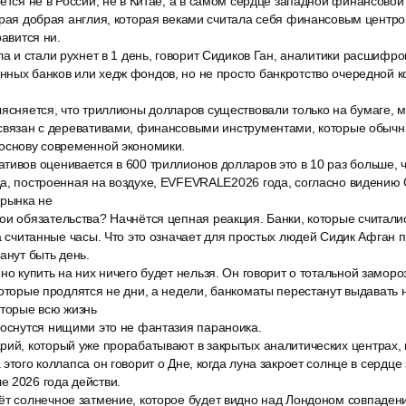
ётся не в России, не в Китае, а в самом сердце западной финансово
арая добрая англия, которая веками считала себя финансовым центро
равится ни.
ла и стали рухнет в 1 день, говорит Сидиков Ган, аналитики расшифров
ных банков или хедж фондов, но не просто банкротство очередной к
ясняется, что триллионы долларов существовали только на бумаге, м
 связан с деревативами, финансовыми инструментами, которые обыч
 основу современной экономики.
тивов оценивается в 600 триллионов долларов это в 10 раз больше, 
а, построенная на воздухе, EVFEVRALE2026 года, согласно видению 
 рынка не
ои обязательства? Начнётся цепная реакция. Банки, которые считал
за считанные часы. Что это означает для простых людей Сидик Афган 
анут быть день.
но купить на них ничего будет нельзя. Он говорит о тотальной заморо
которые продлятся не дни, а недели, банкоматы перестанут выдавать 
оторые всю жизнь
роснутся нищими это не фантазия параноика.
рий, который уже прорабатывают в закрытых аналитических центрах,
этого коллапса он говорит о Дне, когда луна закроет солнце в сердце
е 2026 года действи.
ёт солнечное затмение, которое будет видно над Лондоном совпадени