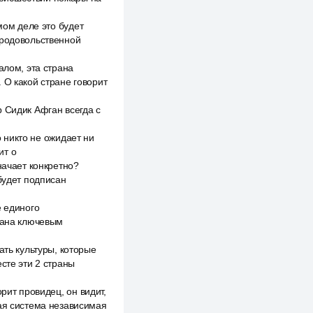
мом деле это будет
продовольственной
алом, эта страна
 О какой стране говорит
 Сидик Афган всегда с
о никто не ожидает ни
ит о
начает конкретно?
будет подписан
е единого
кеана ключевым
ть культуры, которые
сте эти 2 страны
рит провидец, он видит,
ная система независимая