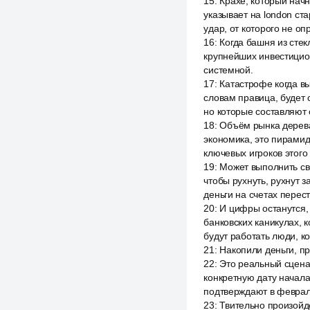
15
:
Крахе, который начн
указывает на london ст
удар, от которого не оп
16
:
Когда башня из стек
крупнейших инвестицион
системной.
17
:
Катастрофе когда вы
словам правица, будет
но которые составляют
18
:
Объём рынка дерева
экономика, это пирамид
ключевых игроков этого
19
:
Может выполнить св
чтобы рухнуть, рухнут 
деньги на счетах перест
20
:
И цифры останутся, 
банковских каникулах, 
будут работать люди, к
21
:
Накопили деньги, п
22
:
Это реальный сцена
конкретную дату начала 
подтверждают в феврал
23
:
Твительно произойд