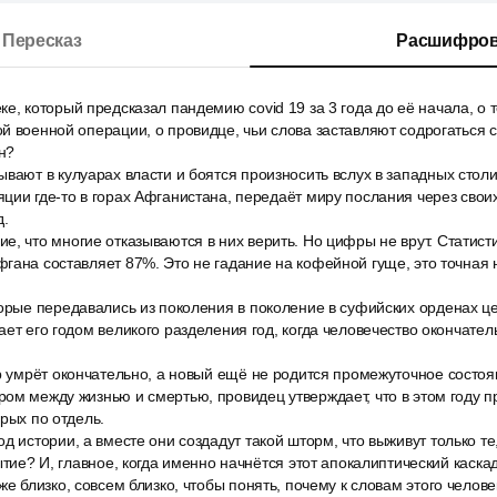
Пересказ
Расшифров
е, который предсказал пандемию covid 19 за 3 года до её начала, о т
й военной операции, о провидце, чьи слова заставляют содрогаться
н?
вают в кулуарах власти и боятся произносить вслух в западных столи
ции где-то в горах Афганистана, передаёт миру послания через своих
д.
, что многие отказываются в них верить. Но цифры не врут. Статис
гана составляет 87%. Это не гадание на кофейной гуще, это точная 
торые передавались из поколения в поколение в суфийских орденах ц
ает его годом великого разделения год, когда человечество окончател
р умрёт окончательно, а новый ещё не родится промежуточное состоя
ом между жизнью и смертью, провидец утверждает, что в этом году п
орых по отдель.
д истории, а вместе они создадут такой шторм, что выживут только те,
ытие? И, главное, когда именно начнётся этот апокалиптический каска
же близко, совсем близко, чтобы понять, почему к словам этого чело