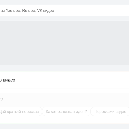
 из Youtube, Rutube, VK видео
о видео
т?
Дай краткий пересказ
Какая основная идея?
Перескажи видео