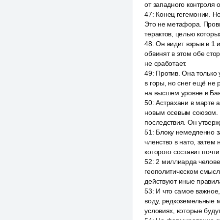
от западного контроля 
47
:
Конец гегемонии. Но
Это не метафора. Пров
терактов, целью которых
48
:
Он видит взрыв в 1 
обвинят в этом обе сто
не сработает.
49
:
Против. Она только 
в горы, но снег ещё не
на высшем уровне в Бак
50
:
Астрахани в марте 
новым осевым союзом. Н
последствия. Он утвержд
51
:
Блоку немедленно за
членство в нато, затем
которого составит почти
52
:
2 миллиарда человек
геополитическом смысле
действуют иные правил
53
:
И что самое важное,
воду, редкоземельные м
условиях, которые будут