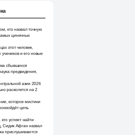
ка
ом, кто назвал точную
 самых циничных
цах этот человек,
 учеников и его новые
тика сбывшихся
наука предвидения,
ентральной азии 2026
ьно расколется на 2
ние, которое мистики
роизойдёт цепь
 кто успеет найти
д, Сидик Афган назвал
века прислушиваются