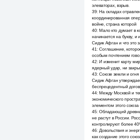
элеваторах, взрыв.
39
:
На складах отравлен
координированная опера
войне, страна которой
40
:
Мало кто думает в к
начинается на букву, и
Сидик Афган и что это з
41
:
Соглашение, которо
особым почтением гово
42
:
И изменит карту мир
ядерный удар, ни закры
43
:
Союзе земли и огня 
Сидик Афган утверждает
беспрецедентный дого
44
:
Между Москвой и тег
экономического простра
элементом этого союза 
45
:
Обладающий древним
не растут в России. Ро
контролируют более 40
46
:
Довольствия и энерг
как создание этого сою