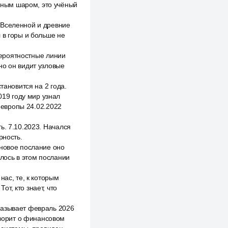
льным шаром, это учёный
 Вселенной и древние
 в горы и больше не
 вероятностные линии
но он видит узловые
тановится на 2 года.
019 году мир узнал
е европы 24.02.2022
ь. 7.10.2023. Начался
рность.
 новое послание оно
лось в этом послании
нас, те, к которым
от, кто знает, что
называет февраль 2026
оворит о финансовом