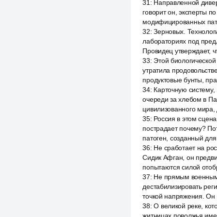
31
:
Направленной диверс
говорит он, эксперты 
модифицированных пато
32
:
Зерновых. Технологи
лабораториях под предл
Провидец утверждает, ч
33
:
Этой биологической 
утратила продовольстве
продуктовые бунты, пра
34
:
Карточную систему,
очереди за хлебом в Па
цивилизованного мира, 
35
:
Россия в этом сцена
пострадает почему? Пот
патоген, созданный для
36
:
Не сработает на рос
Сидик Афган, он предви
попытаются силой отобр
37
:
Не прямым военным в
дестабилизировать реги
точкой напряжения. Он 
38
:
О великой реке, кот
житницах поволжья име