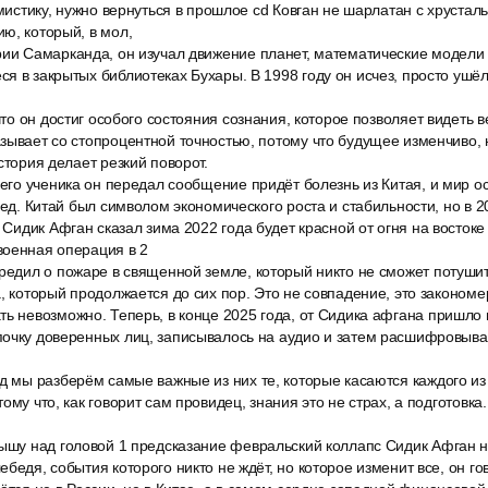
в мистику, нужно вернуться в прошлое cd Ковган не шарлатан с хруста
ю, который, в мол,
рии Самарканда, он изучал движение планет, математические модели
я в закрытых библиотеках Бухары. В 1998 году он исчез, просто ушёл
 что он достиг особого состояния сознания, которое позволяет видеть
зывает со стопроцентной точностью, потому что будущее изменчиво, 
стория делает резкий поворот.
оего ученика он передал сообщение придёт болезнь из Китая, и мир ос
ред. Китай был символом экономического роста и стабильности, но в 2
у Сидик Афган сказал зима 2022 года будет красной от огня на восток
военная операция в 2
редил о пожаре в священной земле, который никто не сможет потушит
а, который продолжается до сих пор. Это не совпадение, это закономе
ть невозможно. Теперь, в конце 2025 года, от Сидика афгана пришло
почку доверенных лиц, записывалось на аудио и затем расшифровыва
д мы разберём самые важные из них те, которые касаются каждого из 
му что, как говорит сам провидец, знания это не страх, а подготовка. Т
рышу над головой 1 предсказание февральский коллапс Сидик Афган 
ебедя, события которого никто не ждёт, но которое изменит все, он г