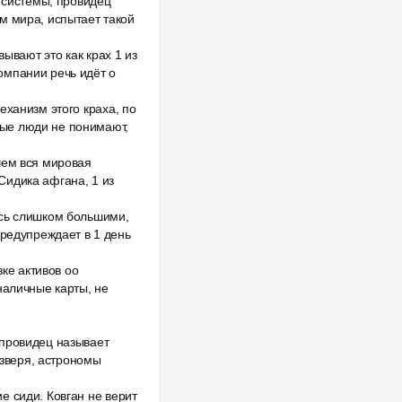
й системы, провидец
м мира, испытает такой
ывают это как крах 1 из
омпании речь идёт о
еханизм этого краха, по
ные люди не понимают,
чем вся мировая
Сидика афгана, 1 из
ись слишком большими,
предупреждает в 1 день
зке активов оо
наличные карты, не
 провидец называет
 зверя, астрономы
е сиди. Ковган не верит