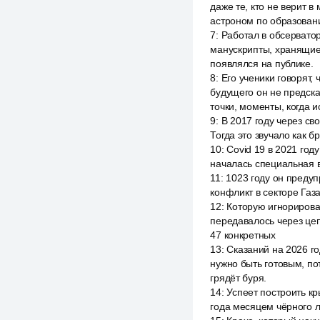
даже те, кто не верит 
астроном по образовани
7
:
Работал в обсервато
манускрипты, хранящиес
появлялся на публике.
8
:
Его ученики говорят,
будущего он не предска
точки, моменты, когда и
9
:
В 2017 году через св
Тогда это звучало как б
10
:
Covid 19 в 2021 год
началась специальная 
11
:
1023 году он предуп
конфликт в секторе Газ
12
:
Которую игнорирова
передавалось через це
47 конкретных
13
:
Сказаний на 2026 го
нужно быть готовым, пото
грядёт буря.
14
:
Успеет построить к
года месяцем чёрного л