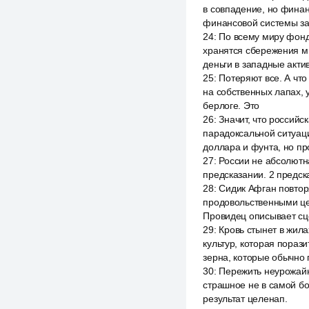
в совпадение, но финан
финансовой системы за
24
:
По всему миру фонд
хранятся сбережения ми
деньги в западные акти
25
:
Потеряют все. А чт
на собственных лапах, у
берлоге. Это
26
:
Значит, что российс
парадоксальной ситуаци
доллара и фунта, но п
27
:
России не абсолютна
предсказании. 2 предск
28
:
Сидик Афган повторя
продовольственными цеп
Провидец описывает сце
29
:
Кровь стынет в жила
культур, которая пораз
зерна, которые обычно
30
:
Пережить неурожайны
страшное не в самой бо
результат целенап.