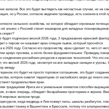
ие запасов. Все это будет выглядеть как несчастные случаи, но на са
ция, но у России, согласно видению провидца, есть союзник в этой 
онтексте сельского хозяйства, но которое обладает огромным потенци
 и её альянс с Россией станет кошмаром для западных планировщиков.
а секрет?
е будет подписано весной 2026 года, 3 предсказание иранский фактор
рит о персии он называет иран спящим львом, который проснётся.
а в 2026 году. Согласно его пророчеству, иран сделает то, чего от нег
тие армус пролива, а нечто более фундаментальное. Провидец говор
о соединении российских ресурсов и иранских технологий. Что это оз
, что весной 2026 года, несмотря на все западные санкции и угрозы, 
вор между
ераном это будет не просто торговое соглашение, это будет создани
нства, которое охватит территорию от каспийского моря до тихого о
станет продовольствие иран.
и традициями Ирига ии и уникальным климатом способен выращива
ссия, в свою очередь, обладает бескрайними просторами и зерном. Вме
% мировых запасов продо.
оресурсов, когда медведь и Лев пожмут лапы, шакалы разбегутся, гово
за вызовет панику в Вашингтоне и Брюсселе, потому что альтернатив