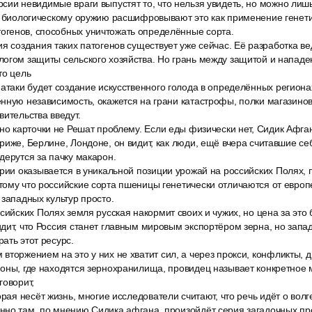
ии невидимые враги выпустят то, что нельзя увидеть, но можно лишь
по биологическому оружию расшифровывают это как применение генет
генов, способных уничтожать определённые сорта.
я создания таких патогенов существует уже сейчас. Её разработка ве
огом защиты сельского хозяйства. Но грань между защитой и нападе
то цель
атаки будет создание искусственного голода в определённых региона
нную независимость, окажется на грани катастрофы, полки магазинов
вительства введут.
 но карточки не Решат проблему. Если еды физически нет, Сидик Афга
риже, Берлине, Лондоне, он видит, как люди, ещё вчера считавшие се
дерутся за пачку макарон.
рии оказывается в уникальной позиции урожай на российских Полях, 
ому что российские сорта пшеницы генетически отличаются от европ
 западных культур просто.
сийских Полях земля русская накормит своих и чужих, но цена за это 
дит, что Россия станет главным мировым экспортёром зерна, но запа
ать этот ресурс.
торжением на это у них не хватит сил, а через прокси, конфликты, 
оны, где находятся зернохранилища, провидец называет конкретное м
говорит,
орая несёт жизнь, многие исследователи считают, что речь идёт о вол
нно там, по мнению Сидика афгана, произойдёт серия загадочных п