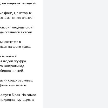
, как падение западной
ые фонды, в которых
отами те, кто вложил
говорит медведь стоит
едь останется в своей
ы, окажется в
иться на фоне краха
т в своём 2
ет людей эту фра.
за контроль над
 биотехнологий.
демия среди зерновых
офическим запасы
стут в 5 раз. Но самое
 природная мутация, а