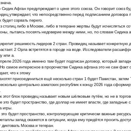
означа.
 Сидик Афган предупреждает о цене этого союза. Он говорит союз буд
идец утверждает, что непосредственно перед подписанием договора 
 будет сорвать перего.
из столиц либо в Москве, либо в тегеране жертвы будут исчисляться с
роны, пытаясь посеять недоверие между ними, но, по словам Сидика 
укрепит решимость лидеров 2 стран. Провидец называет конкретную да
 растает. 2 Орла встретятся в городе на воде. Исследователи расшифр
у или а.
апреле 2026 года именно там будет подписан договор, который запад
о самое интересное в пророчестве Сидика афгана это не сам факт с
ает, что к этому
хотят присоединиться ещё несколько стран 1 будет Пакистан, затем 
 несколько центрально азиатских республик к концу 2026 года сформир
.
 этот блок провидец называет новым шёлковым путём, но не в торгов
 это будет пространство, где доллар не имеет власти, где западные с
а игры.
 это будет пространство, контролирующее критически важные ресурсы 
еталлы запад окажется в ситуации, когда ему придётся просить досту
 диктовать Москва и тегеран.