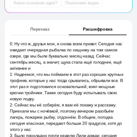
Какая основная идея?
Перескажи видео
Пересказ
Расшифровка
0
:
Ну что ж, друзья мои, и снова всем привет. Сегодня нас
ожидает очередная рыбалка по хищнику на том самом
озере, где мы были буквально месяц назад. Сейчас
сентябрь месяц, а значит, щука стала ещё голоднее, ещё
активнее и
1
:
Надеемся, что мы поймаем в этот раз хороших крупных
трофеев, которые у нас тогда срывались, обрывали все. В
этот раз я подготовился основательней, взял мощные
крючки тройники. Также сегодня буду испытывать свою
новую лодку.
2
:
Сейчас мы её соберём, я вам её покажу и расскажу.
Приехали мы с ночёвкой, поэтому вечером разобьём
лагерь, пожарим рыбку, отдохнём. В общем, погодка
сегодня классная, передают больше 20 градусов, хотя до
этого у нас
3
:
Было прохладно почти неделю Лили дожди, сегодня