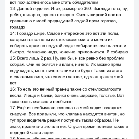
вот посчастливилось мне стать обладателем.
13
:
Данной лодочки. Итак, размер её 360. Выглядит она, ну,
ребят, шикарно, просто шикарно. Очень широкий нос по
сравнению с моей предыдущей лодкой прям гораздо,
гораздо
14
:
Гораздо шире. Самое интересное это вот эти полы,
которые выполнены из стеклокомпозита и можно их
собирать прям на надутой лодке собирается очень легко и
быстро. Немножко надо, конечно, приловчиться. Я собираю
15
:
Всего лишь 2 раз. Ну, как бы, и все равно без проблем
собрал. Они не боятся ни влаги, ничего. Их можно прям
воду кидать, мыть ничего с ними не будет. Также из этого
стеклокомпозита, что самое главное, сделан транец этой
вот
16
:
То есть это вечный транец также со стеклокомпозита
весла. И ещё и банки, банки очень широкие, толстые. Вот
тоже очень классно и необычно.
17
:
Ещё из необычного клапана на этой лодке находятся
снаружи. Все привыкли, что клапана находятся внутри, но
тут производитель решил поступить таким образом. Не
знаю, правильно это или нет. Спустя время поймём также в
передней части лодки.
18
:
Клапан сброса давления также на задней части есть аж