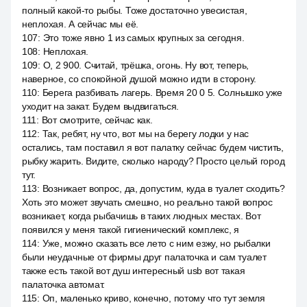
полный какой-то рыбы. Тоже достаточно увесистая,
неплохая. А сейчас мы её.
107
:
Это тоже явно 1 из самых крупных за сегодня.
108
:
Неплохая.
109
:
О, 2 900. Считай, трёшка, огонь. Ну вот, теперь,
наверное, со спокойной душой можно идти в сторону.
110
:
Берега разбивать лагерь. Время 20 0 5. Солнышко уже
уходит на закат. Будем выдвигаться.
111
:
Вот смотрите, сейчас как.
112
:
Так, ребят, ну что, вот мы на берегу лодки у нас
остались, там поставил я вот палатку сейчас будем чистить,
рыбку жарить. Видите, сколько народу? Просто целый город
тут.
113
:
Возникает вопрос, да, допустим, куда в туалет сходить?
Хоть это может звучать смешно, но реально такой вопрос
возникает, когда рыбачишь в таких людных местах. Вот
появился у меня такой гигиенический комплекс, я
114
:
Уже, можно сказать все лето с ним езжу, но рыбалки
были неудачные от фирмы друг палаточка и сам туалет
также есть такой вот душ интересный usb вот такая
палаточка автомат.
115
:
Оп, маленько криво, конечно, потому что тут земля