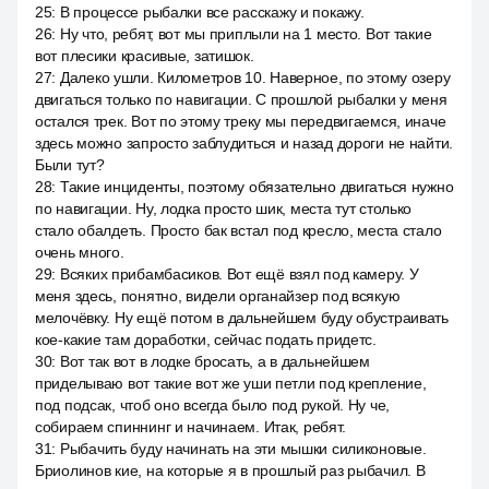
25
:
В процессе рыбалки все расскажу и покажу.
26
:
Ну что, ребят, вот мы приплыли на 1 место. Вот такие
вот плесики красивые, затишок.
27
:
Далеко ушли. Километров 10. Наверное, по этому озеру
двигаться только по навигации. С прошлой рыбалки у меня
остался трек. Вот по этому треку мы передвигаемся, иначе
здесь можно запросто заблудиться и назад дороги не найти.
Были тут?
28
:
Такие инциденты, поэтому обязательно двигаться нужно
по навигации. Ну, лодка просто шик, места тут столько
стало обалдеть. Просто бак встал под кресло, места стало
очень много.
29
:
Всяких прибамбасиков. Вот ещё взял под камеру. У
меня здесь, понятно, видели органайзер под всякую
мелочёвку. Ну ещё потом в дальнейшем буду обустраивать
кое-какие там доработки, сейчас подать придетс.
30
:
Вот так вот в лодке бросать, а в дальнейшем
приделываю вот такие вот же уши петли под крепление,
под подсак, чтоб оно всегда было под рукой. Ну че,
собираем спиннинг и начинаем. Итак, ребят.
31
:
Рыбачить буду начинать на эти мышки силиконовые.
Бриолинов кие, на которые я в прошлый раз рыбачил. В