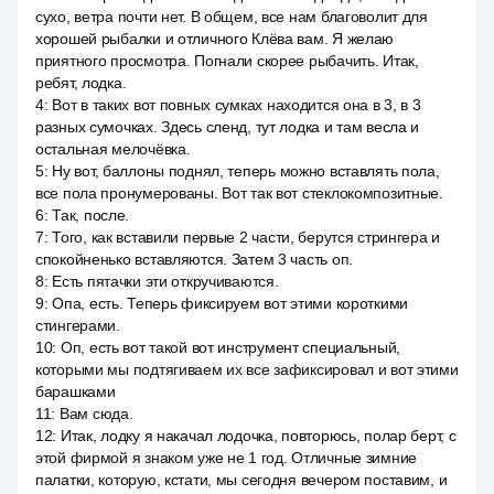
сухо, ветра почти нет. В общем, все нам благоволит для
хорошей рыбалки и отличного Клёва вам. Я желаю
приятного просмотра. Погнали скорее рыбачить. Итак,
ребят, лодка.
4
:
Вот в таких вот повных сумках находится она в 3, в 3
разных сумочках. Здесь сленд, тут лодка и там весла и
остальная мелочёвка.
5
:
Ну вот, баллоны поднял, теперь можно вставлять пола,
все пола пронумерованы. Вот так вот стеклокомпозитные.
6
:
Так, после.
7
:
Того, как вставили первые 2 части, берутся стрингера и
спокойненько вставляются. Затем 3 часть оп.
8
:
Есть пятачки эти откручиваются.
9
:
Опа, есть. Теперь фиксируем вот этими короткими
стингерами.
10
:
Оп, есть вот такой вот инструмент специальный,
которыми мы подтягиваем их все зафиксировал и вот этими
барашками
11
:
Вам сюда.
12
:
Итак, лодку я накачал лодочка, повторюсь, полар берт, с
этой фирмой я знаком уже не 1 год. Отличные зимние
палатки, которую, кстати, мы сегодня вечером поставим, и