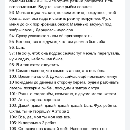
бриолин мини мышь и смотрите разные расцветки. Есть
всевозможные. Видите, какие рыбки ловятся.
93
:
Мелкая щука хватает, но если хотите, покрупнее, чтоб
брала, все-таки надо и ставить резину покрупнее. Фу, с
меня до сих пор кровища бежит. Маленько засунул под
жабры палец. Дёрнулась надо сра.
94
:
Сразу успокоительном её приговаривать.
95
:
Вот она, так я и думал, что там должна быть оба.
96
:
Есть.
97
:
Не хочу, чтоб она подсак сейчас тут мебель перепутала,
ну и ладно, небольшая была.
98
:
Я и так хотел отпустить.
99
:
Самое главное, что самое главное, это поклёвка.
100
:
Время начало 8. Думаю, сейчас ещё немножко минут
10 покидаем до двинем в сторону берега, будем разбивать
лагерь, пожарим рыбки, посидим и завтра с утра.
101
:
Раньше стартанём, возможно, в другие места, кстати.
102
:
Ах ты, зараза хорошая.
103
:
Давай, давай, давай, давай, давай. Есть. Фух, ребята.
Ох ты, ты че творишь? А это за 2.
104
:
Все, да, моя ты моя уже все.
105
:
Килограмма 2 ребят.
106
:
Ох, каких она карасей жрёт. Наверное, живот он