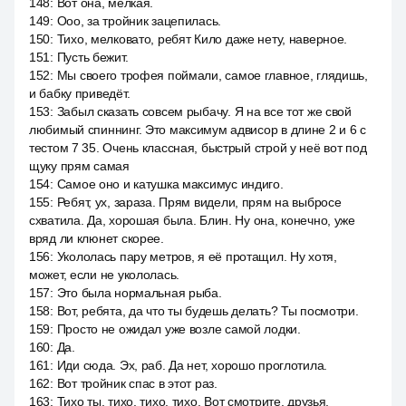
148
:
Вот она, мелкая.
149
:
Ооо, за тройник зацепилась.
150
:
Тихо, мелковато, ребят Кило даже нету, наверное.
151
:
Пусть бежит.
152
:
Мы своего трофея поймали, самое главное, глядишь,
и бабку приведёт.
153
:
Забыл сказать совсем рыбачу. Я на все тот же свой
любимый спиннинг. Это максимум адвисор в длине 2 и 6 с
тестом 7 35. Очень классная, быстрый строй у неё вот под
щуку прям самая
154
:
Самое оно и катушка максимус индиго.
155
:
Ребят, ух, зараза. Прям видели, прям на выбросе
схватила. Да, хорошая была. Блин. Ну она, конечно, уже
вряд ли клюнет скорее.
156
:
Укололась пару метров, я её протащил. Ну хотя,
может, если не укололась.
157
:
Это была нормальная рыба.
158
:
Вот, ребята, да что ты будешь делать? Ты посмотри.
159
:
Просто не ожидал уже возле самой лодки.
160
:
Да.
161
:
Иди сюда. Эх, раб. Да нет, хорошо проглотила.
162
:
Вот тройник спас в этот раз.
163
:
Тихо ты, тихо, тихо, тихо. Вот смотрите, друзья.