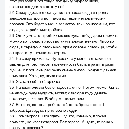
этот раз взял я вот такую вот джигу здоровенную,
называется джига коготь у неё
32
:
Снизу здесь вот есть ушко вот такое сюда я продел
заводное кольцо и вот такой вот ещё металлический
поводок. Это будет у меня ассистом так называемым, вот
сюда, за карабинчик тройник.
33
:
Оп, и уже этот тройник можно куда-нибудь расположить.
Можно вот сюда, в хвост воткнуть аккуратненько. Либо вот
сюда, в серёдку с легонечко, прям совсем слегонца, чтобы
он просто тут немножко держал.
34
:
На саму приманку. Ну, пока что у меня вот такие вот
мысли для того, чтобы засекаемость была в разы, в разы
лучше. В прошлый раз было очень много Сходов с данной
приманки. Хотя, ну, щука актив.
35
:
Хватало её, но 1 крючка.
36
:
На джигголовки было недостаточно. Потом, может быть,
че-нибудь буду мудрить, может, с Флюра буду делать
покороче, не знаю. В общем, посмотрим.
37
:
Вот она, вот она, ребята, с 1 же заброса есть с 1
заброса. Да ладно, прям возле лодки.
38
:
1 же заброса. Обалдеть. Ну, это, конечно, плохая
примета, но хвост оторвал. Вот зараза. А ну-ка, как она у
нас тут засеклась?