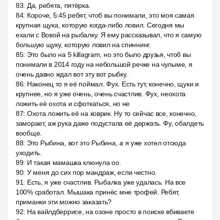
83
:
Да, ребята, пятёрка.
84
:
Короче, 5:45 ребят, чтоб вы понимали, это моя самая
крупная щука, которую когда-либо ловил. Сегодня мы
ехали с Вовой на рыбалку. Я ему рассказывал, что я самую
большую щуку, которую ловил на спиннинг.
85
:
Это было на 5 killagram, но это было друзья, чтоб вы
понимали в 2014 году на небольшой речке на чулыме, я
очень давно ждал вот эту вот рыбку.
86
:
Наконец то я её поймал. Фух. Есть тут, конечно, щуки и
крупнее, но я уже очень, очень счастлив. Фух, неохота
ложить её охота и сфоткаться, но не
87
:
Охота ложить её на коврик. Ну то сейчас все, конечно,
заморает, аж рука даже подустала её держать. Фу, обалдеть
вообще.
88
:
Это Рыбина, вот это Рыбина, а я уже хотел отсюда
уходить.
89
:
И такая мамашка клюнула оо.
90
:
У меня до сих пор мандраж, если честно.
91
:
Есть, я уже счастлив. Рыбалка уже удалась. На все
100% сработал. Мышака принёс мне трофей. Ребят,
приманки эти можно заказать?
92
:
На вайлдберрисе, на озоне просто в поиске вбиваете