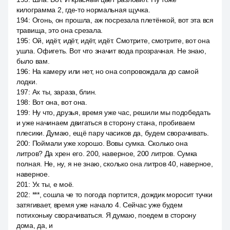
килограмма 2, где-то нормальная щучка.
194
:
Огонь, он прошла, аж посрезала плетёнкой, вот эта вся
травища, это она срезала.
195
:
Ой, идёт, идёт, идёт, идёт. Смотрите, смотрите, вот она
ушла. Офигеть. Вот что значит вода прозрачная. Не знаю,
было вам.
196
:
На камеру или нет, но она сопровождала до самой
лодки.
197
:
Ах ты, зараза, блин.
198
:
Вот она, вот она.
199
:
Ну что, друзья, время уже час, решили мы подобедать
и уже начинаем двигаться в сторону стана, пробиваем
плесики. Думаю, ещё пару часиков да, будем сворачивать.
200
:
Поймали уже хорошо. Вовы сумка. Сколько она
литров? Да хрен его. 200, наверное, 200 литров. Сумка
полная. Не, ну, я не знаю, сколько она литров 40, наверное,
наверное.
201
:
Ух ты, е моё.
202
:
***, сошла че то погода портится, дождик моросит тучки
затягивает, время уже начало 4. Сейчас уже будем
потихоньку сворачиваться. Я думаю, поедем в сторону
дома, да, и