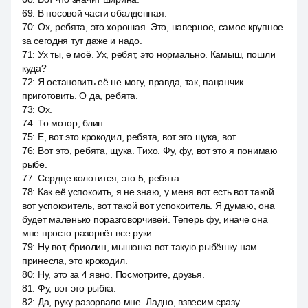
69
:
В носовой части обалденная.
70
:
Ох, ребята, это хорошая. Это, наверное, самое крупное
за сегодня тут даже и надо.
71
:
Ух ты, е моё. Ух, ребят, это нормально. Камыш, пошли
куда?
72
:
Я остановить её не могу, правда, так, пацанчик
приготовить. О да, ребята.
73
:
Ох.
74
:
То мотор, блин.
75
:
Е, вот это крокодил, ребята, вот это щука, вот.
76
:
Вот это, ребята, щука. Тихо. Фу, фу, вот это я понимаю
рыбе.
77
:
Сердце колотится, это 5, ребята.
78
:
Как её успокоить, я не знаю, у меня вот есть вот такой
вот успокоитель, вот такой вот успокоитель. Я думаю, она
будет маленько поразговорчивей. Теперь фу, иначе она
мне просто разорвёт все руки.
79
:
Ну вот, бриолин, мышонка вот такую рыбёшку нам
принесла, это крокодил.
80
:
Ну, это за 4 явно. Посмотрите, друзья.
81
:
Фу, вот это рыбка.
82
:
Да, руку разорвало мне. Ладно, взвесим сразу.