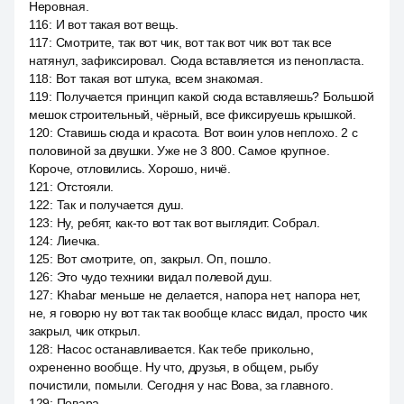
Неровная.
116
:
И вот такая вот вещь.
117
:
Смотрите, так вот чик, вот так вот чик вот так все
натянул, зафиксировал. Сюда вставляется из пенопласта.
118
:
Вот такая вот штука, всем знакомая.
119
:
Получается принцип какой сюда вставляешь? Большой
мешок строительный, чёрный, все фиксируешь крышкой.
120
:
Ставишь сюда и красота. Вот воин улов неплохо. 2 с
половиной за двушки. Уже не 3 800. Самое крупное.
Короче, отловились. Хорошо, ничё.
121
:
Отстояли.
122
:
Так и получается душ.
123
:
Ну, ребят, как-то вот так вот выглядит. Собрал.
124
:
Лиечка.
125
:
Вот смотрите, оп, закрыл. Оп, пошло.
126
:
Это чудо техники видал полевой душ.
127
:
Khabar меньше не делается, напора нет, напора нет,
не, я говорю ну вот так так вообще класс видал, просто чик
закрыл, чик открыл.
128
:
Насос останавливается. Как тебе прикольно,
охрененно вообще. Ну что, друзья, в общем, рыбу
почистили, помыли. Сегодня у нас Вова, за главного.
129
:
Повара.