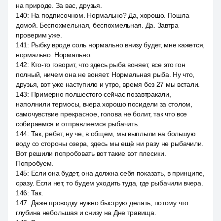
на природе. За вас, друзья.
140
:
На подписочном. Нормально? Да, хорошо. Пошла
домой. Беспохмельная, беспохмельная. Да. Завтра
проверим уже.
141
:
Рыбку вроде соль нормально внизу будет, мне кажется,
нормально. Нормально.
142
:
Кто-то говорит, что здесь рыба воняет, все это гон
полный, ничем она не воняет. Нормальная рыба. Ну что,
друзья, вот уже наступило и утро, время без 27 мы встали.
143
:
Примерно полшестого сейчас позавтракали,
наполнили термосы, вчера хорошо посидели за столом,
самочувствие прекрасное, голова не болит, так что все
собираемся и отправляемся рыбачить.
144
:
Так, ребят, ну че, в общем, мы выплыли на большую
воду со стороны озера, здесь мы ещё ни разу не рыбачили.
Вот решили попробовать вот такие вот плесики.
Попробуем.
145
:
Если она будет, она должна себя показать, в принципе,
сразу. Если нет, то будем уходить туда, где рыбачили вчера.
146
:
Так.
147
:
Даже проводку нужно быструю делать, потому что
глубина небольшая и снизу на Дне травища.