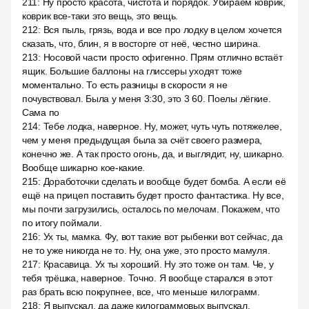
211
:
Ну просто красота, чистота и порядок. Убираем коврик,
коврик все-таки это вещь, это вещь.
212
:
Вся пыль, грязь, вода и все про лодку в целом хочется
сказать, что, блин, я в восторге от неё, честно ширина.
213
:
Носовой части просто офигенно. Прям отлично встаёт
ящик. Большие баллоны на глиссеры уходят тоже
моментально. То есть разницы в скорости я не
почувствовал. Была у меня 3:30, это 3 60. Поелы лёгкие.
Сама по
214
:
Тебе лодка, наверное. Ну, может, чуть чуть потяжелее,
чем у меня предыдущая была за счёт своего размера,
конечно же. А так просто огонь, да, и выглядит, ну, шикарно.
Вообще шикарно кое-какие.
215
:
Доработочки сделать и вообще будет бомба. А если её
ещё на прицеп поставить будет просто фантастика. Ну все,
мы почти загрузились, осталось по мелочам. Покажем, что
по итогу поймали.
216
:
Ух ты, мамка. Фу, вот такие вот рыбенки вот сейчас, да
не то уже никогда не то. Ну, она уже, это просто мамуля.
217
:
Красавица. Ух ты хороший. Ну это тоже он там. Че, у
тебя трёшка, наверное. Точно. Я вообще старался в этот
раз брать всю покрупнее, все, что меньше килограмм.
218
:
Я выпускал, да даже килограммовых выпускал.