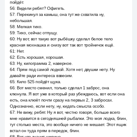
пойдёт.
56
:
Видели ребят? Офигеть.
57
:
Перекинул за камыш, она тут же схватила ну,
небольшая.
58
:
Мелкая тихо.
59
:
Тихо, сейчас отпущу.
60
:
Ну вот, вот такую вот рыбёшку сделал белое тело
красная мохнашка и снизу вот так вот тройничок ещё.
61
:
Нет.
62
:
Есть хорошая, хорошая.
63
:
Ну, килограмма 2, наверное.
64
:
Прям под самой лодкой. Хотя нет, двушки нету. Ну
давайте ради интереса взвесим.
65
:
Кило 525 пойдёт щука.
66
:
Вот место сменил, только сделал 1 заброс, она
клюнула. Я вот уже в который раз убеждаюсь, вот если она
есть, она клюёт почти сразу на первых 2, 3 забросах.
Однозначно, если нету, ну, кидать смысла особо.
67
:
Не вижу, ребят. Ну я вот, честно говоря, больше всего
мне нравится в сегодняшней рыбалки. Это моя лодка, блин,
тут столько места, это вообще ничего не мешает. Этот ящик
встал он туда прям в передок, блин.
68
:
Вот что значит ширина.