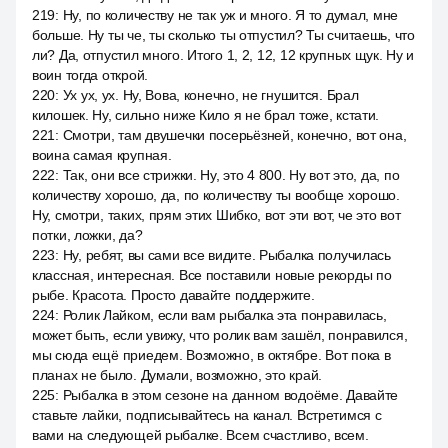
219
:
Ну, по количеству не так уж и много. Я то думал, мне
больше. Ну ты че, ты сколько ты отпустил? Ты считаешь, что
ли? Да, отпустил много. Итого 1, 2, 12, 12 крупных щук. Ну и
воин тогда открой.
220
:
Ух ух, ух. Ну, Вова, конечно, не гнушится. Брал
килошек. Ну, сильно ниже Кило я не брал тоже, кстати.
221
:
Смотри, там двушечки посерьёзней, конечно, вот она,
воина самая крупная.
222
:
Так, они все стрижки. Ну, это 4 800. Ну вот это, да, по
количеству хорошо, да, по количеству ты вообще хорошо.
Ну, смотри, таких, прям этих Шибко, вот эти вот, че это вот
потки, ложки, да?
223
:
Ну, ребят, вы сами все видите. Рыбалка получилась
классная, интересная. Все поставили новые рекорды по
рыбе. Красота. Просто давайте поддержите.
224
:
Ролик Лайком, если вам рыбалка эта понравилась,
может быть, если увижу, что ролик вам зашёл, понравился,
мы сюда ещё приедем. Возможно, в октябре. Вот пока в
планах не было. Думали, возможно, это край.
225
:
Рыбалка в этом сезоне на данном водоёме. Давайте
ставьте лайки, подписывайтесь на канал. Встретимся с
вами на следующей рыбалке. Всем счастливо, всем.