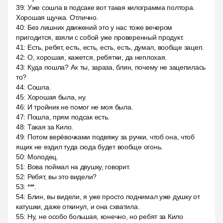
39
:
Уже сошла в подсаке вот такая килограмма полтора.
Хорошая щучка. Отлично.
40
:
Без лишних движений это у нас тоже вечером
пригодится, взяли с собой уже проверенный продукт.
41
:
Есть, ребят, есть, есть, есть, есть, думал, вообще зацеп.
42
:
О, хорошая, кажется, ребятки, да неплохая.
43
:
Куда пошла? Ах ты, зараза, блин, почему не зацепилась
то?
44
:
Сошла.
45
:
Хорошая была, ну.
46
:
И тройник не помог не моя была.
47
:
Пошла, прям подсак есть.
48
:
Такая за Кило.
49
:
Потом верёвочками подвяжу за ручки, чтоб она, чтоб
ящик не ездил туда сюда будет вообще огонь.
50
:
Молодец.
51
:
Вова поймал на двушку, говорит.
52
:
Ребят, вы это видели?
53
:
***.
54
:
Блин, вы видели, я уже просто поднимал уже душку от
катушки, даже откинул, и она схватила.
55
:
Ну, не особо большая, конечно, но ребят за Кило