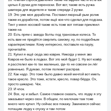
целых 4 ручки для переноски. Вот вот, также есть ручка
шкипера для водителя и также спереди 2 ручки.
19
:
Это уже моя доработка. Поставил якорный рым ролик
также из доработок, потом ещё кое-что сделал для подсака.
Тент у меня носовой также есть тоже вот пятаки приклеил
также на
20
:
Есть прям с завода болты под трансовые колеса. То
есть вам не придётся сверлить самому, ну, по подробным
характеристикам. Кому интересно, поставьте на паузу,
прочитайте.
21
:
Купил я ещё сюда эво коврик. Никогда у меня эво
Ковров не было в лодках. Вот это мой будет 1. Ну вот ковёр
я расстелил как-то так маленько, где-то не совсем он лёг
ровненько. Я думаю, потом полежит расправ.
22
:
Как надо. Это тоже было давно моей мечтой вот иметь
такое кресло. Это тоже, кстати, кресло, повар бёрда. Ох,
просто шикарно. Чок.
23
:
И чпок.
24
:
Все, ну и забыл. Самое главное сказать, что лодку я эту
заказывал через озон. В общем, по мелочам там тоже
много чего купил. Ну сейчас все покажу. Закинемся сейчас
потащим лодку к спуску и там потом