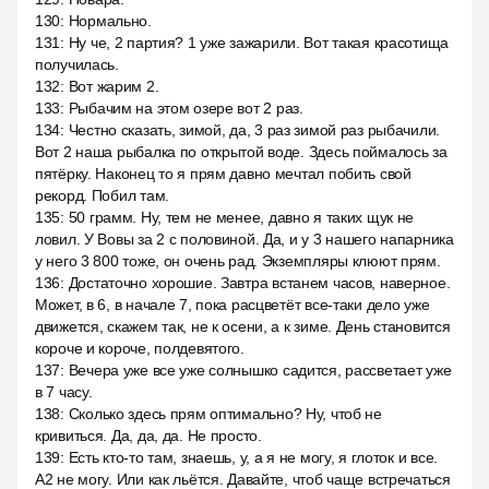
130
:
Нормально.
131
:
Ну че, 2 партия? 1 уже зажарили. Вот такая красотища
получилась.
132
:
Вот жарим 2.
133
:
Рыбачим на этом озере вот 2 раз.
134
:
Честно сказать, зимой, да, 3 раз зимой раз рыбачили.
Вот 2 наша рыбалка по открытой воде. Здесь поймалось за
пятёрку. Наконец то я прям давно мечтал побить свой
рекорд. Побил там.
135
:
50 грамм. Ну, тем не менее, давно я таких щук не
ловил. У Вовы за 2 с половиной. Да, и у 3 нашего напарника
у него 3 800 тоже, он очень рад. Экземпляры клюют прям.
136
:
Достаточно хорошие. Завтра встанем часов, наверное.
Может, в 6, в начале 7, пока расцветёт все-таки дело уже
движется, скажем так, не к осени, а к зиме. День становится
короче и короче, полдевятого.
137
:
Вечера уже все уже солнышко садится, рассветает уже
в 7 часу.
138
:
Сколько здесь прям оптимально? Ну, чтоб не
кривиться. Да, да, да. Не просто.
139
:
Есть кто-то там, знаешь, у, а я не могу, я глоток и все.
A2 не могу. Или как льётся. Давайте, чтоб чаще встречаться