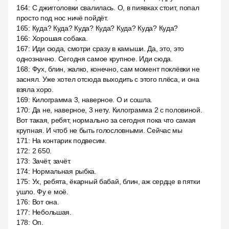
164
:
С джигголовки свалилась. О, в пиявках стоит, попал
просто под нос ничё пойдёт.
165
:
Куда? Куда? Куда? Куда? Куда? Куда? Куда?
166
:
Хорошая собака.
167
:
Иди сюда, смотри сразу в камыши. Да, это, это
однозначно. Сегодня самое крупное. Иди сюда.
168
:
Фух, блин, жалко, конечно, сам момент поклёвки не
заснял. Уже хотел отсюда выходить с этого плёса, и она
взяла хоро.
169
:
Килограмма 3, наверное. О и сошла.
170
:
Да не, наверное, 3 нету. Килограмма 2 с половиной.
Вот такая, ребят, нормально за сегодня пока что самая
крупная. И чтоб не быть голословными. Сейчас мы
171
:
На контарик подвесим.
172
:
2 650.
173
:
Зачёт, зачёт.
174
:
Нормальная рыбка.
175
:
Ух, ребята, ёкарный бабай, блин, аж сердце в пятки
ушло. Фу е моё.
176
:
Вот она.
177
:
Небольшая.
178
:
Оп.