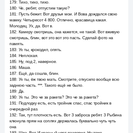
179
:
Тихо, тихо, тихо.
180
:
Че, ребят, отпустим такую?
181
:
Пусть бежит. Вот друзья мои. И Вова дождался свою
мамку. Четыресот 4 800. Отлично, красавица какая.
Молодец. Ух, да. Вот в.
182
:
Камеру смотришь, она кажется, не такой. Вот вживую
смотришь, блин, вот это вот это пасть. Сделай фото на
память.
183
:
Ух ты, крокодил, опять.
184
:
Неплохая.
185
:
Ну, под 2, наверное.
186
:
Маша.
187
:
Ещё, да сошла, блин.
188
:
Ух ты, ёж твою мать. Смотрите, откусило вообще всю
заднюю часть. ***. Такого ещё не было.
189
:
Да.
190
:
Ух ты. Это че за ракета? Это че за ракета?
191
:
Подлодку есть, есть тройник спас, спас тройник в
очередной раз.
192
:
Так, тут плотность есть. Вот 3 заброса ребят. 3 Рыбина
клюнула прям на соплях держалась буквально чуть чуть
она
193
:
Шла. Вот. И красный цвет разловил. Ну тоже