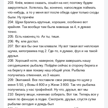
203
:
Клёв, можно сказать, сошёл на нет, поэтому будем
закругляться. Хотелось бы, конечно, напоследок поймать
что-нибудь, а то у меня вот после обеда одни только сходы
были. Ну причём
204
:
Щуки брались крупные, хорошие, особенно вот
крайняя. Так вообще там была мамаша за 4, я думаю
точно.
205
:
Есть наконец то. Ах ты, тише.
206
:
Фу, еле достал.
207
:
Вот все бы они так клевали. Ну вот такая вот неплохая
щучка, килограмма под 2. Где-то, я думаю, фух и на такой
друзья.
208
:
Хорошей ноте, наверное, будем завершать нашу
сегодняшнюю рыбалку. Пойдём сейчас в сторону берега и
на берегу я вам покажу наш общий улов. Рыбалка
получилась отменная, из 3 наших.
209
:
Экипажей. Все поставили свои рекорды по щуке у
меня 5 50, у Вовы 4 800 и у Жени 3 800. Так что рыбалка
получилась у нас трофейной. Ну что, друзья, вот мы
210
:
Берегу вещи, начинаю собирать. Вот так. Теперь все у
меня по феншую в лодке. Смотрите, друзья, спустя сутки
рыбалки сегодня и дождь был