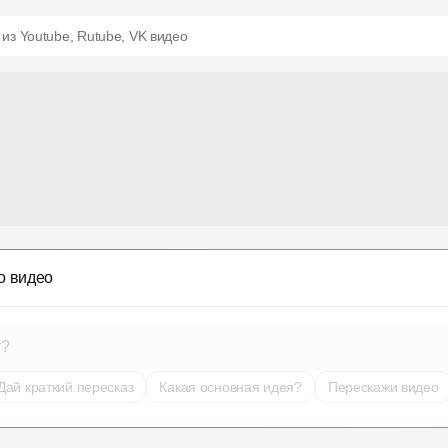
 из Youtube, Rutube, VK видео
о видео
т?
Дай краткий пересказ
Какая основная идея?
Перескажи видео