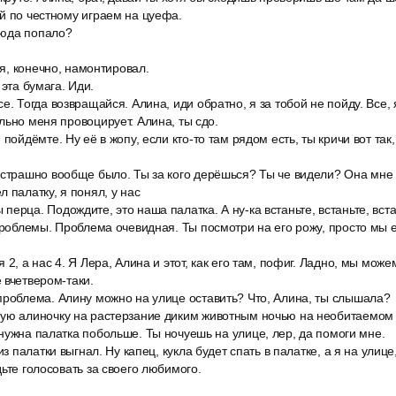
й по честному играем на цуефа.
 сюда попало?
 я, конечно, намонтировал.
, эта бумага. Иди.
е. Тогда возвращайся. Алина, иди обратно, я за тобой не пойду. Все, 
льно меня провоцирует. Алина, ты сдо.
 пойдёмте. Ну её в жопу, если кто-то там рядом есть, ты кричи вот так
 страшно вообще было. Ты за кого дерёшься? Ты че видели? Она мне в
 палатку, я понял, у нас
ерца. Подождите, это наша палатка. А ну-ка встаньте, встаньте, встан
проблемы. Проблема очевидная. Ты посмотри на его рожу, просто мы 
 2, а нас 4. Я Лера, Алина и этот, как его там, пофиг. Ладно, мы мож
 вчетвером-таки.
проблема. Алину можно на улице оставить? Что, Алина, ты слышала?
ую алиночку на растерзание диким животным ночью на необитаемом 
нужна палатка побольше. Ты ночуешь на улице, лер, да помоги мне.
из палатки выгнал. Ну капец, кукла будет спать в палатке, а я на улице
дьте голосовать за своего любимого.