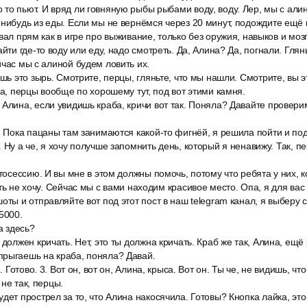
то пьют. И вряд ли говняную рыбы рыбами воду, воду. Лер, мы с али
нибудь из еды. Если мы не вернёмся через 20 минут, подождите ещё 
вал прям как в игре про выживание, только без оружия, навыков и мозг
йти где-то воду или еду, надо смотреть. Да, Алина? Да, погнали. Глян
йчас мы с алиной будем ловить их.
ишь это зырь. Смотрите, перцы, гляньте, что мы нашли. Смотрите, вы э
на, перцы вообще по хорошему тут, под вот этими камня.
Алина, если увидишь краба, кричи вот так. Поняла? Давайте проверим
о. Пока пацаны там занимаются какой-то фигнёй, я решила пойти и п
. Ну а че, я хочу получше запомнить день, который я ненавижу. Так, 
отосессию. И вы мне в этом должны помочь, потому что ребята у них, к
ть не хочу. Сейчас мы с вами находим красивое место. Опа, я для вас
оты и отправляйте вот под этот пост в наш telegram канал, я выберу
5000.
а здесь?
 должен кричать. Нет, это ты должна кричать. Краб же так, Алина, ещё 
прыгаешь на краба, поняла? Давай.
. Готово. 3. Вот он, вот он, Алина, крыса. Вот он. Ты че, не видишь, что
не так, перцы.
дет прострел за то, что Алина накосячила. Готовы? Кнопка лайка, это 