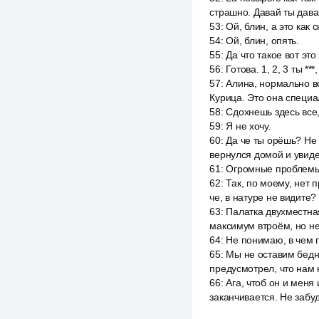
страшно. Давай ты дава
53
:
Ой, блин, а это как
54
:
Ой, блин, опять.
55
:
Да что такое вот это
56
:
Готова. 1, 2, 3 ты ***
57
:
Алина, нормально вс
Курица. Это она специа
58
:
Сдохнешь здесь все,
59
:
Я не хочу.
60
:
Да че ты орёшь? Не
вернулся домой и увидел
61
:
Огромные проблемы п
62
:
Так, по моему, нет 
че, в натуре не видите?
63
:
Палатка двухместная
максимум втроём, но не
64
:
Не понимаю, в чем 
65
:
Мы не оставим бедн
предусмотрел, что нам 
66
:
Ага, чтоб он и меня 
заканчивается. Не забу