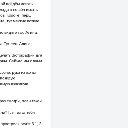
ной пойдём искать.
когда я пошёл искать
ов. Короче, перц.
ьте, тут мелкие всякие
то видите так, Алина,
. Тут есть Алина,
оделать фотографии для
перцы. Сейчас мы с вами
ороче, руки из жопы
 позирую.
 самую красивую
раз смотри, план такой.
 ли? Гля, из за тебя
прострел насчёт 3 1, 2.