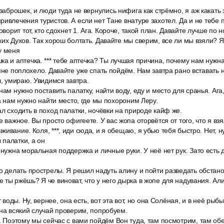
 заброшек, и люди туда не вернулись нифига как стрёмно, я аж какать 
ривлечения туристов. А если нет Тане внатуре захотел. Да и не тебе п
говорит тот, кто сдохнет 1. Ага. Короче, такой план. Давайте лучше по
их Духов. Так хорош болтать. Давайте мы сверим, все ли мы взяли? Я 
у меня
а и аптечка. *** тебе аптечка? Ты лучшая причина, почему нам нужна 
 мне поплохело. Давайте уже спать пойдём. Нам завтра рано вставать 
л, умираю. Увидимся завтра.
нам нужно поставить палатку, найти воду, еду и место для сранья. Ага
да нам нужно найти место, где мы похороним Леру.
л сходить в поход палатки, ночёвки на природе кайф же.
е важное. Вы просто офигеете. У вас жопа оторвётся от того, что я взя
ивание. Коля, ***, иди сюда, и я обещаю, я убью тебя быстро. Нет, н
палатки, а он
 нужна моральная поддержка и личные руки. У неё нет рук. Зато есть д
о делать прострелы. Я решил надуть алину и пойти разведать обстано
 ты ржёшь? Я че виноват, что у него дырка в жопе для надувания. Али
т воды. Ну, вернее, она есть, вот эта вот, но она Солёная, и в неё рыбы
 на всякий случай проверим, попробуем.
. Поэтому мы сейчас с вами пойдём Вон туда, там посмотрим, там обе