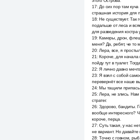
этого Острова.
17
:
До сих пор там куча
страшная история для п
18
:
Не существует. Так 
подальше от леса и всяк
для разведения костра 
19
:
Камеры, дрон, флешк
меня? Да, ребят, че то
20
:
Лера, все, я просты
21
:
Короче, для начала 
пойду тут в туалет. Тог
22
:
Я лично давно мечта
23
:
Я взял с собой само
перевернёт все наше выж
24
:
Мы тащили припасы 
25
:
Лера, не злись. Нам
стратег.
26
:
Здорово, бандиты. Г
вообще интересного? Че
короче, перца.
27
:
Суть такая, у нас не
не вариант. Но давайте
28
:
Точно с говном, рыб