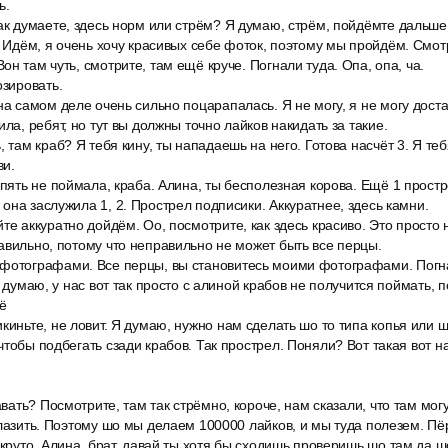
ь.
ак думаете, здесь норм или стрём? Я думаю, стрём, пойдёмте дальше
. Идём, я очень хочу красивых себе фоток, поэтому мы пройдём. Смот
н там чуть, смотрите, там ещё круче. Погнали туда. Опа, опа, ча.
озировать.
на самом деле очень сильно поцарапалась. Я не могу, я не могу достат
ила, ребят, но тут вы должны точно лайков накидать за такие.
, там краб? Я тебя кину, ты нападаешь на него. Готова насчёт 3. Я т
ви.
опять не поймала, краба. Алина, ты бесполезная корова. Ещё 1 прост
она заслужила 1, 2. Прострел подписики. Аккуратнее, здесь камни.
те аккуратно дойдём. Оо, посмотрите, как здесь красиво. Это просто
авильно, потому что неправильно не может быть все перцы.
фотографами. Все перцы, вы становитесь моими фотографами. Погн
я думаю, у нас вот так просто с алиной крабов не получится поймать, п
ё
киньте, не ловит. Я думаю, нужно нам сделать шо то типа копья или ш
чтобы подбегать сзади крабов. Так прострел. Поняли? Вот такая вот н
хавать? Посмотрите, там так стрёмно, короче, нам сказали, что там мо
 лазить. Поэтому шо мы делаем 100000 лайков, и мы туда полезем. Пё
 круто. Алина, брат, давай ты хотя бы сходишь проверишь шо там да 