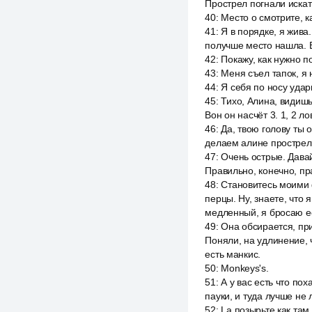
Прострел погнали искат
40
:
Место o смотрите, к
41
:
Я в порядке, я жива
получше место нашла. Во
42
:
Покажу, как нужно п
43
:
Меня съел тапок, я 
44
:
Я себя по носу удар
45
:
Тихо, Алина, видишь
Вон он насчёт 3. 1, 2 ло
46
:
Да, твою голову ты 
делаем алине прострел 
47
:
Очень острые. Давай
Правильно, конечно, пр
48
:
Становитесь моими 
перцы. Ну, знаете, что 
медленный, я бросаю е
49
:
Она обсирается, при
Поняли, на удлинение, 
есть манкис.
50
:
Monkeys's.
51
:
А у вас есть что по
пауки, и туда лучше не
52
:
La позырьте как там