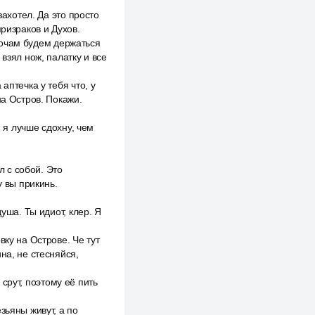
захотел. Да это просто
ризраков и Духов.
 ночам будем держаться
взял нож, палатку и все
аптечка у тебя что, у
на Остров. Покажи.
, я лучше сдохну, чем
л с собой. Это
у вы прикинь.
уша. Ты идиот, клер. Я
вку на Острове. Че тут
на, не стесняйся,
 срут, поэтому её пить
зьяны живут, а по