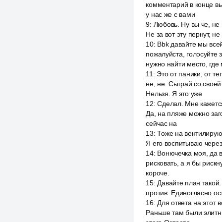
комментарий в конце в
у нас же с вами
9
:
Любовь. Ну вы че, не
Не за вот эту пернут, не
10
:
Bbk давайте мы всей
пожалуйста, голосуйте 
нужно найти место, где
11
:
Это от паники, от те
не, не. Сыграй со своей
Нельзя. Я это уже
12
:
Сделал. Мне кажется
Да, на пляже можно заго
сейчас на
13
:
Тоже на вентилирую.
Я его воспитываю через 
14
:
Вонючечка моя, да в
рисковать, а я бы рискн
короче.
15
:
Давайте план такой.
против. Единогласно ост
16
:
Для ответа на этот 
Раньше там были элитны