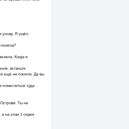
я ухожу. Я ушёл.
, поняла?
секла. Когда я
ьте, встаньте.
её ещё не поняли. Да вы
ем поместиться туда
Острове. Ты не
, а на этом 1 серия