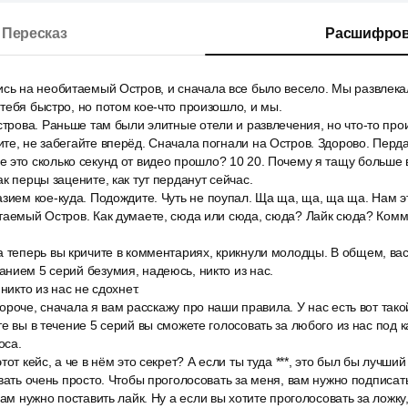
Пересказ
Расшифров
сь на необитаемый Остров, и сначала все было весело. Мы развлекал
тебя быстро, но потом кое-что произошло, и мы.
строва. Раньше там были элитные отели и развлечения, но что-то пр
те, не забегайте вперёд. Сначала погнали на Остров. Здорово. Перд
 это сколько секунд от видео прошло? 10 20. Почему я тащу больше 
к перцы зацените, как тут перданут сейчас.
зием кое-куда. Подождите. Чуть не поупал. Ща ща, ща, ща ща. Нам э
таемый Остров. Как думаете, сюда или сюда, сюда? Лайк сюда? Комме
 теперь вы кричите в комментариях, крикнули молодцы. В общем, ва
нием 5 серий безумия, надеюсь, никто из нас.
никто из нас не сдохнет.
 Короче, сначала я вам расскажу про наши правила. У нас есть вот такой
те вы в течение 5 серий вы сможете голосовать за любого из нас под 
оса.
от кейс, а че в нём это секрет? А если ты туда ***, это был бы лучший
вать очень просто. Чтобы проголосовать за меня, вам нужно подписать
Вам нужно поставить лайк. Ну а если вы хотите проголосовать за ложк