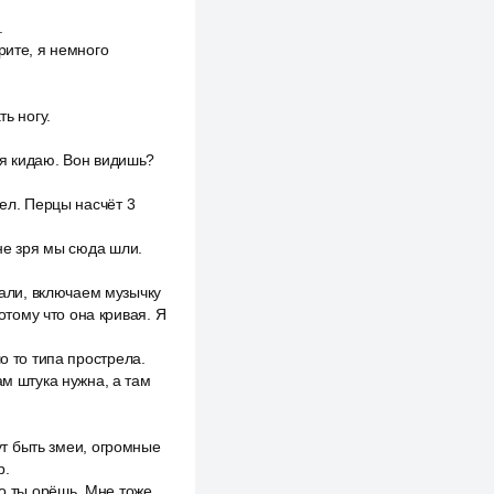
.
рите, я немного
ь ногу.
ебя кидаю. Вон видишь?
рел. Перцы насчёт 3
 не зря мы сюда шли.
али, включаем музычку
отому что она кривая. Я
о то типа прострела.
ам штука нужна, а там
гут быть змеи, огромные
р.
шо ты орёшь. Мне тоже