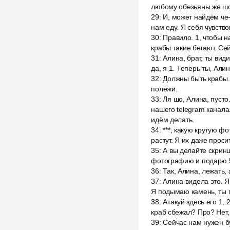
любому обезьяны же шо 
29
:
И, может найдём че-
нам еду. Я себя чувство
30
:
Правило. 1, чтобы на
крабы такие бегают. Се
31
:
Алина, брат, ты вид
да, я 1. Теперь ты, Али
32
:
Должны быть крабы. 
полежи.
33
:
Ля шо, Алина, пуст
нашего telegram канала
идём делать.
34
:
***, какую крутую ф
растут. Я их даже проси
35
:
А вы делайте скринш
фотографию и подарю 
36
:
Так, Алина, лежать, 
37
:
Алина видела это. Я
Я подымаю камень, ты 
38
:
Атакуй здесь его 1, 2
краб сбежал? Про? Нет, 
39
:
Сейчас нам нужен бу