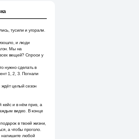
ка
ись, тусили и угорали.
оизошло, и люди
агон. Мы на
всех вещей? Спроси у
то нужно сделать в
нт 1, 2, 3. Погнали
с ждёт целый сезон
 кейс и в нём приз, а
каждым видео. В конце
 подарок в твоей жизни,
ся, а чтобы проголо.
у, напишите любой