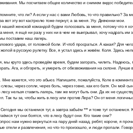
ыживания. Мы посчитаем общее количество и снимем видос победите
 помните, что ли? А если у нас с вами Любовь, то что правильно? За 
 за вот эту вот кастрюлю тоже пернут, а за меня. Угу. Девчонки мои.
 нашей женской командой будем голосовать за меня, потому что я хо
за меня, я ещё ни разу у них ни в чем не выигрывал, хочу надрать им
 мы поставим наш лагерь.
плового удара, от головной боли. И чтоб просраться. А какая? Для чего?
 жопой в русскую рулетку. Все, я устал здесь и живём. Коля. Здесь нел
, мы круто здесь проведём время, будем загорать, чилить. Надеюсь, 
рать. Ага, и обгореть, и умереть от обезвоживания на склоне. Лучше 
 Мне кажется, что это абьюз. Напишите, пожалуйста, Коле в коммента
слезы, через сопли, через боль, через говно, как его батя. Он мой сы
 лесу нельзя ставить лагерь, там же могут быть они. Да их не существу
ул. Так ты за, чтобы жить в лесу или против Лера? Он от меня логичных
 Сегодня мы останемся тут, а завтра забьём *** и тоже тут останемся. 
аёмся тут они боятся, что в лесу будут они. Кто такие они?
вопрос нам нужно вернуться на пару дней назад, ребят, короче, я проч
е отели и развлечения, но что-то произошло, и люди пропали. Говоря