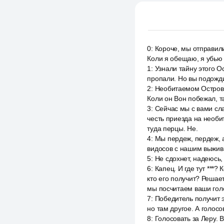
0
:
Короче, мы отправили
Коли я обещаю, я убью 
1
:
Узнали тайну этого О
пропали. Но вы подожди
2
:
Необитаемом Острове
Коли он Вон побежал, та
3
:
Сейчас мы с вами сла
честь приезда на необи
туда перцы. Не.
4
:
Мы пердеж, пердеж, а
видосов с нашим выжива
5
:
Не сдохнет, надеюсь, 
6
:
Капец. И где тут ***?
кто его получит? Решае
мы посчитаем ваши гол
7
:
Победитель получит эт
но там другое. А голосо
8
:
Голосовать за Леру. 