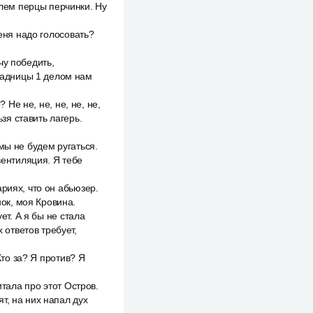
лем перцы перчинки. Ну
меня надо голосовать?
чу победить,
 задницы 1 делом нам
 Не не, не, не, не, не,
ьзя ставить лагерь.
мы не будем ругаться.
вентиляция. Я тебе
риях, что он абьюзер.
нок, моя Кровина.
ет. А я бы не стала
 ответов требует,
Кто за? Я против? Я
итала про этот Остров.
т, на них напал дух