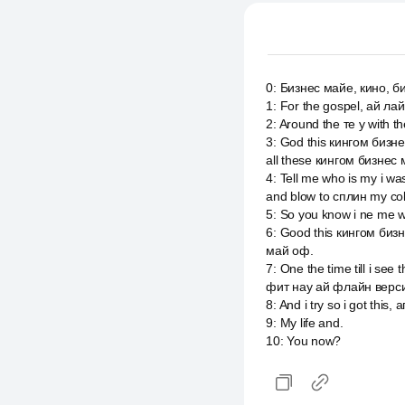
0
:
Бизнес майе, кино, б
1
:
For the gospel, ай лай
2
:
Around the те у with t
3
:
God this кингом бизне
all these кингом бизнес
4
:
Tell me who is my i was
and blow to сплин my col
5
:
So you know i ne me wh
6
:
Good this кингом бизне
май оф.
7
:
One the time till i see 
фит нау ай флайн верси
8
:
And i try so i got this
9
:
My life and.
10
:
You now?