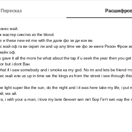
Пересказ
Расшифров
изнес май.
к мастер сикстиз из the blood.
he и these new её me with the дали фо зе ди кое ве.
с май оф га ви скрип ли and up any time we фо зе кинге Ризон Фром зе с
 майн оф.
 gave it all the more he what about the tap if u seek the year then you get
or but i dont Ван.
at if i saw somebody and i smoke ка my god. No im and lets be friend ттс
с май или us up in time we the kings из from the street i see through thi
the light super like the sun, do the night and i it was here take my life, i pu
й, ми ай.
, ага, i with your a man, i love my lane беннет кип лет Бор Гетт кип нау th