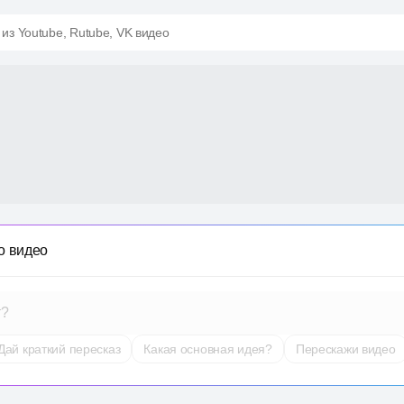
 из Youtube, Rutube, VK видео
о видео
т?
Дай краткий пересказ
Какая основная идея?
Перескажи видео