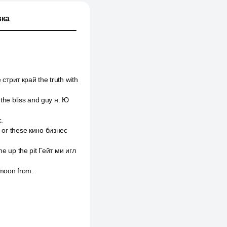
ка
трит край the truth with
 the bliss and guy н. Ю
.
s or these кино бизнес
t me up the pit Гейт ми игл
e moon from.