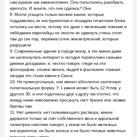
саксауаман как каменоломню. Они попытались разобрать
крепость. И знаете, что они сдались? Они
8
:
Могли утащить только мелкие камни, которые
поддавались их инструментам и лошадям гигантские блоки
остались на месте, потому что даже с железными ломами и
лебёдками европейцы не смогли их сдвинуть стены стоят
там до сих пор, пережив сотни землетрясений, которые
разрушили
9
:
Современные здания в городе внизу, а эти камни даже
не шелохнулись интернет и сегодня переполнен самыми
дикими догадками, и, честно говоря, глядя на эти
фотографии, сложно винить людей в фантазиях главная
загадка это стыки камни в Сакса.
10
:
Не прямоугольные, они имеют абсолютно хаотичную
полигональную форму. У 1 камня может быть 12 Углов, у
другого 30, и они подогнаны друг к другу так плотно, что
между ними невозможно просунуть лист бумаги или лезвие
бритвы там.
11
:
Нет цемента, нет склеивающего раствора, камни
держатся только за счёт собственного веса и идеальной
геометрии скептики говорят, у инков не было железных
инструментов, не было колеса и не было тяговых животных
мощнее ламы лама.