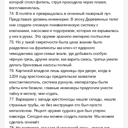
которой стоял фитиль, струя проходила через пламя,
воспламенялась.
74
:
В полёте и превращалась в огненный лазерный луч.
Представьте уровень инженерии. В эпоху Деревянных телег
они создали сложную пневматическую систему с
клапанами, насосами и подогревом, которая не взрывалась
у них в руках. Это оружие хранило империю полтысячи
75
:
Но у такой секретности была цена знание было
разделено на фрагменты как ключ от ядерного
чемоданчика одни семьи знали, где добывать особую
чёрную грязь, другие знали, как варить смесь, третьи умели
делать бронзовые насосы полный.
76
:
Картиной владели лишь единицы при дворе, когда в
1204 году крестоносцы предательски захватили
константинополь, система рухнула, императоры были
убиты или бежали, главные инженеры предпочли унести
тайну в могилу, чем отдать.
77
:
Варварам с запада крестоносцы нашли склады, нашли
странные трубы, но без инструкции это был просто
металлолом. Рецепт оружия судного дня был утерян
навсегда. Сегодня мы можем создать напалм. Мы можем
сделать огнемёт.
78
:
Но повторить тот самый греческий огонь, используя