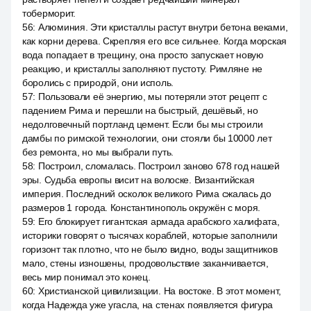
тоберморит.
56
:
Алюминия. Эти кристаллы растут внутри бетона веками,
как корни дерева. Скрепляя его все сильнее. Когда морская
вода попадает в трещину, она просто запускает новую
реакцию, и кристаллы заполняют пустоту. Римляне не
боролись с природой, они исполь.
57
:
Пользовали её энергию, мы потеряли этот рецепт с
падением Рима и перешли на быстрый, дешёвый, но
недолговечный портланд цемент. Если бы мы строили
дамбы по римской технологии, они стояли бы 10000 лет
без ремонта, но мы выбрали путь.
58
:
Построил, сломалась. Построил заново 678 год нашей
эры. Судьба европы висит на волоске. Византийская
империя. Последний осколок великого Рима сжалась до
размеров 1 города. Константинополь окружён с моря.
59
:
Его блокирует гигантская армада арабского халифата,
историки говорят о тысячах кораблей, которые заполнили
горизонт так плотно, что не было видно, воды защитников
мало, стены изношены, продовольствие заканчивается,
весь мир понимал это конец.
60
:
Христианской цивилизации. На востоке. В этот момент,
когда Надежда уже угасла, на стенах появляется фигура