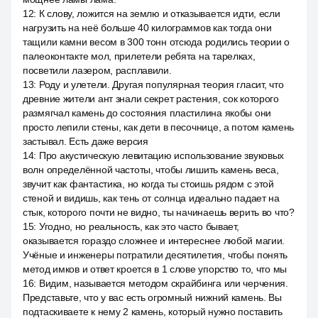
12
:
К слову, ложится на землю и отказывается идти, если
нагрузить на неё больше 40 килограммов как тогда они
тащили камни весом в 300 тонн отсюда родились теории о
палеоконтакте мол, прилетели ребята на тарелках,
посветили лазером, расплавили.
13
:
Роду и улетели. Другая популярная теория гласит, что
древние жители ант знали секрет растения, сок которого
размягчал камень до состояния пластилина якобы они
просто лепили стены, как дети в песочнице, а потом камень
застывал. Есть даже версия
14
:
Про акустическую левитацию использование звуковых
волн определённой частоты, чтобы лишить камень веса,
звучит как фантастика, но когда ты стоишь рядом с этой
стеной и видишь, как тень от солнца идеально падает на
стык, которого почти не видно, ты начинаешь верить во что?
15
:
Угодно, но реальность, как это часто бывает,
оказывается гораздо сложнее и интереснее любой магии.
Учёные и инженеры потратили десятилетия, чтобы понять
метод имков и ответ кроется в 1 слове упорство то, что мы
16
:
Видим, называется методом скрайбинга или черчения.
Представьте, что у вас есть огромный нижний камень. Вы
подтаскиваете к нему 2 камень, который нужно поставить