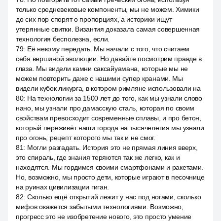
только средневековые компоненты, мы не можем. Химики
до сих пор спорят о пропорциях, а историки ищут
утерянные свитки. Византия доказала самая совершенная
технология бесполезна, если.
79
:
Её некому передать. Мы начали с того, что считаем
себя вершиной эволюции. Но давайте посмотрим правде в
глаза. Мы видели камни саксайуамана, которые мы не
можем повторить даже с нашими супер кранами. Мы
видели кубок ликурга, в котором римляне использовали на
80
:
На технологии за 1500 лет до того, как мы узнали слово
нано, мы узнали про дамасскую сталь, которая по своим
свойствам превосходит современные сплавы, и про бетон,
который переживёт наши города на тысячелетия мы узнали
про огонь, рецепт которого мы так и не смог.
81
:
Могли разгадать. История это не прямая линия вверх,
это спираль, где знания теряются так же легко, как и
находятся. Мы гордимся своими смартфонами и ракетами.
Но, возможно, мы просто дети, которые играют в песочнице
на руинах цивилизации гиган.
82
:
Сколько ещё открытий лежит у нас под ногами, сколько
мифов окажется забытыми технологиями. Возможно,
прогресс это не изобретение нового, это просто умение