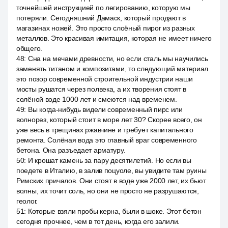
точнейшей инструкцией по легированию, которую мы
потеряли. Сегодняшний Дамаск, который продают в
магазинах ножей. Это просто слоёный пирог из разных
металлов. Это красивая имитация, которая не имеет ничего
общего.
48
:
Сна на мечами древности, но если сталь мы научились
заменять титаном и композитами, то следующий материал
это позор современной строительной индустрии наши
мосты рушатся через полвека, а их творения стоят в
солёной воде 1000 лет и смеются над временем.
49
:
Вы когда-нибудь видели современный пирс или
волнорез, который стоит в море лет 30? Скорее всего, он
уже весь в трещинах ржавчине и требует капитального
ремонта. Солёная вода это главный враг современного
бетона. Она разъедает арматуру.
50
:
И крошат камень за пару десятилетий. Но если вы
поедете в Италию, в залив поцуоле, вы увидите там руины
Римских причалов. Они стоят в воде уже 2000 лет, их бьют
волны, их точит соль, но они не просто не разрушаются,
геолог.
51
:
Которые взяли пробы керна, были в шоке. Этот бетон
сегодня прочнее, чем в тот день, когда его залили.