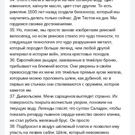
изменился, капнули масло, цвет стал другим. То есть
римляне 1500 лет назад создали биосенсор, который мы
научились делать только сейчас. Для Тестов на днк. Мы
гордимся своими достижениями.
35
:
Но, похоже, мы просто заново изобретаем римский
велосипед, но если римское стекло это чудо точности, то
следующая технология это чудо разрушения металл,
который породил больше легенд, чем любой другой
материал в истории войн, эпоха крестовых походов.
36
:
Европейские рыцари, закованные в тяжёлую броню,
прибывают на ближний восток. Они уверены в своём
превосходстве их мечи это тяжёлые прямые куски железа,
которыми можно проломить шлем, как дубиной, но в
первых же стычках они сталкиваются с оружием, которое
кажется им.
37
:
Дьявольским. Мечи сарацинов выглядят странно. Их
поверхность покрыта волнистым узором, похожим на
текущую воду. Легенды гласят, что султан Саладин, чтобы
показать ричарду львиное сердце качество своего клинка,
не стал рубить железный брус. Он просто
38
:
Подбросил в воздух шёлковый платок и позволил ему
упасть на лезвие сабли. Шёлк, который невозможно