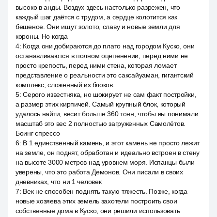
высоко в анды. Воздух здесь настолько разрежен, что
каждый шаг даётся с трудом, а сердце колотится как
бешеное. Они ищут золото, славу и новые земли для
короны. Но когда
4
:
Когда они добираются до плато над городом Куско, они
останавливаются в полном оцепенении, перед ними не
просто крепость, перед ними стена, которая ломает
представление о реальности это саксайуаман, гигантский
комплекс, сложенный из блоков.
5
:
Серого известняка, но шокирует не сам факт постройки,
а размер этих кирпичей. Самый крупный блок, который
удалось найти, весит больше 360 тонн, чтобы вы понимали
масштаб это вес 2 полностью загруженных Самолётов.
Боинг спрессо
6
:
В 1 единственный камень, и этот камень не просто лежит
на земле, он поднят, обработан и идеально встроен в стену
на высоте 3000 метров над уровнем моря. Испанцы были
уверены, что это работа Демонов. Они писали в своих
дневниках, что ни 1 человек
7
:
Век не способен поднять такую тяжесть. Позже, когда
новые хозяева этих земель захотели построить свои
собственные дома в Куско, они решили использовать