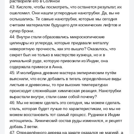
растворили его в Соляной
43
:
Кислоте, чтобы посмотреть, что останется результат, их
ошеломил. Они нашли углеродные нанотрубки. Да, вы не
ослышались. Те самые нанотрубки, которые мы сегодня
считаем материалом будущего для космических лифтов и
супер брони.
44
:
Внутри стали образовались микроскопические
цилиндры из углерода, которые придавали металлу
невероятную прочность, как это вышло? Оказалось, что
секрет был не только в мастерстве кузнеца, но и в
уникальной руде, которую привозили из Индии, она
содержала примеси в Анна.
45
:
И молибдена древние мастера эмпирическим путём
выяснили, что если добавить в тигель определённые виды
листьев и древесины, то при высоких температурах
происходит сложнейшая химическая реакция. Нанотрубки
вырастали внутри, стали сами собой почему?
46
:
Мы не можем сделать это сегодня, мы можем сделать
сталь, которая будет лучше по характеристикам, но мы не
можем восстановить тот самый процесс. Рудники в Индии
истощились. Химический состав руды изменился, и рецепт
добавь 3 ветки.
47
:
Определённого дерева на закате оказался не магией, а