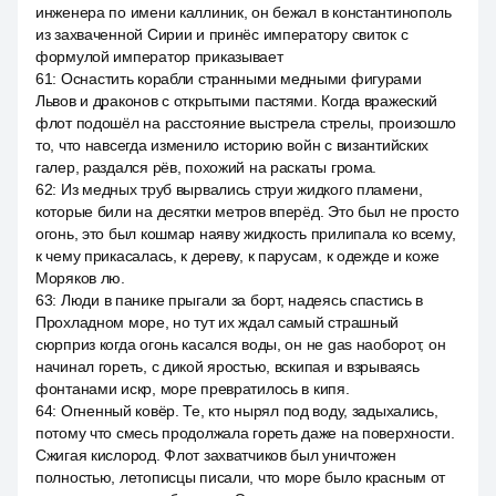
инженера по имени каллиник, он бежал в константинополь
из захваченной Сирии и принёс императору свиток с
формулой император приказывает
61
:
Оснастить корабли странными медными фигурами
Львов и драконов с открытыми пастями. Когда вражеский
флот подошёл на расстояние выстрела стрелы, произошло
то, что навсегда изменило историю войн с византийских
галер, раздался рёв, похожий на раскаты грома.
62
:
Из медных труб вырвались струи жидкого пламени,
которые били на десятки метров вперёд. Это был не просто
огонь, это был кошмар наяву жидкость прилипала ко всему,
к чему прикасалась, к дереву, к парусам, к одежде и коже
Моряков лю.
63
:
Люди в панике прыгали за борт, надеясь спастись в
Прохладном море, но тут их ждал самый страшный
сюрприз когда огонь касался воды, он не gas наоборот, он
начинал гореть, с дикой яростью, вскипая и взрываясь
фонтанами искр, море превратилось в кипя.
64
:
Огненный ковёр. Те, кто нырял под воду, задыхались,
потому что смесь продолжала гореть даже на поверхности.
Сжигая кислород. Флот захватчиков был уничтожен
полностью, летописцы писали, что море было красным от