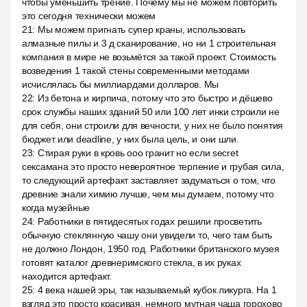
чтобы уменьшить трение. Почему мы не можем повторить
это сегодня технически можем
21
:
Мы можем пригнать супер краны, использовать
алмазные пилы и 3 д сканирование, но ни 1 строительная
компания в мире не возьмётся за такой проект. Стоимость
возведения 1 такой стены современными методами
исчислялась бы миллиардами долларов. Мы
22
:
Из бетона и кирпича, потому что это быстро и дёшево
срок службы наших зданий 50 или 100 лет инки строили не
для себя, они строили для вечности, у них не было понятия
бюджет или deadline, у них была цель, и они шли.
23
:
Стирая руки в кровь ооо гранит но если secret
сексамана это просто невероятное терпение и грубая сила,
то следующий артефакт заставляет задуматься о том, что
древние знали химию лучше, чем мы думаем, потому что
когда музейные
24
:
Работники в пятидесятых годах решили просветить
обычную стеклянную чашу они увидели то, чего там быть
не должно Лондон, 1950 год. Работники британского музея
готовят каталог древнеримского стекла, в их руках
находится артефакт.
25
:
4 века нашей эры, так называемый кубок ликурга. На 1
взгляд это просто красивая, немного мутная чаша горохово