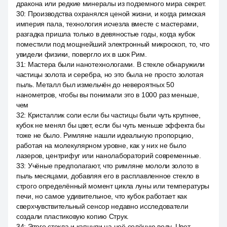
дракона или редкие минералы из подземного мира секрет.
30
:
Производства охранялся ценой жизни, и когда римская
империя пала, технология исчезла вместе с мастерами,
разгадка пришла только в девяностые годы, когда кубок
поместили под мощнейший электронный микроскоп, то, что
увидели физики, повергло их в шок Рим.
31
:
Мастера были нанотехнологами. В стекле обнаружили
частицы золота и серебра, но это была не просто золотая
пыль. Металл был измельчён до невероятных 50
нанометров, чтобы вы понимали это в 1000 раз меньше,
чем
32
:
Кристаллик соли если бы частицы были чуть крупнее,
кубок не менял бы цвет, если бы чуть меньше эффекта бы
тоже не было. Римляне нашли идеальную пропорцию,
работая на молекулярном уровне, как у них не было
лазеров, центрифуг или нанолабораторий современные.
33
:
Учёные предполагают, что римляне мололи золото в
пыль месяцами, добавляя его в расплавленное стекло в
строго определённый момент цикла луны или температуры
печи, но самое удивительное, что кубок работает как
сверхчувствительный сенсор недавно исследователи
создали пластиковую копию Струк.
34
:
Этого стекла и капнули на неё солёную воду. Цвет