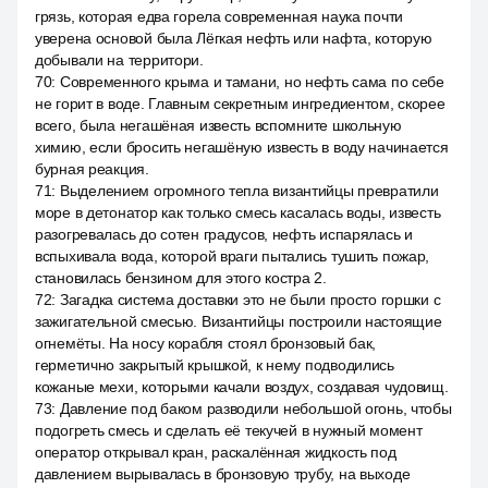
грязь, которая едва горела современная наука почти
уверена основой была Лёгкая нефть или нафта, которую
добывали на территори.
70
:
Современного крыма и тамани, но нефть сама по себе
не горит в воде. Главным секретным ингредиентом, скорее
всего, была негашёная известь вспомните школьную
химию, если бросить негашёную известь в воду начинается
бурная реакция.
71
:
Выделением огромного тепла византийцы превратили
море в детонатор как только смесь касалась воды, известь
разогревалась до сотен градусов, нефть испарялась и
вспыхивала вода, которой враги пытались тушить пожар,
становилась бензином для этого костра 2.
72
:
Загадка система доставки это не были просто горшки с
зажигательной смесью. Византийцы построили настоящие
огнемёты. На носу корабля стоял бронзовый бак,
герметично закрытый крышкой, к нему подводились
кожаные мехи, которыми качали воздух, создавая чудовищ.
73
:
Давление под баком разводили небольшой огонь, чтобы
подогреть смесь и сделать её текучей в нужный момент
оператор открывал кран, раскалённая жидкость под
давлением вырывалась в бронзовую трубу, на выходе