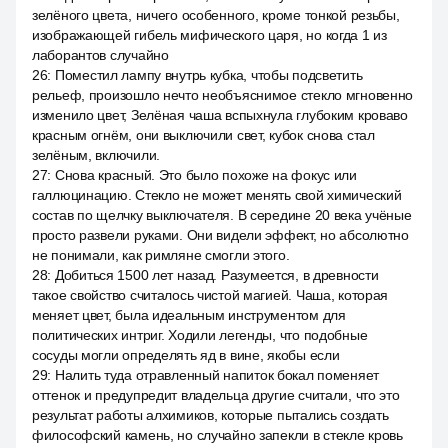
зелёного цвета, ничего особенного, кроме тонкой резьбы,
изображающей гибель мифического царя, но когда 1 из
лаборантов случайно
26
:
Поместил лампу внутрь кубка, чтобы подсветить
рельеф, произошло нечто необъяснимое стекло мгновенно
изменило цвет, Зелёная чаша вспыхнула глубоким кроваво
красным огнём, они выключили свет, кубок снова стал
зелёным, включили.
27
:
Снова красный. Это было похоже на фокус или
галлюцинацию. Стекло не может менять свой химический
состав по щелчку выключателя. В середине 20 века учёные
просто развели руками. Они видели эффект, но абсолютно
не понимали, как римляне смогли этого.
28
:
Добиться 1500 лет назад. Разумеется, в древности
такое свойство считалось чистой магией. Чаша, которая
меняет цвет, была идеальным инструментом для
политических интриг. Ходили легенды, что подобные
сосуды могли определять яд в вине, якобы если
29
:
Налить туда отравленный напиток бокал поменяет
оттенок и предупредит владельца другие считали, что это
результат работы алхимиков, которые пытались создать
философский камень, но случайно запекли в стекле кровь