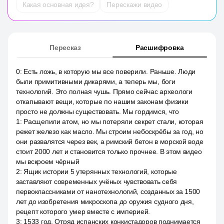
Какая основная идея?
Перескажи видео
Пересказ
Расшифровка
0
:
Есть ложь, в которую мы все поверили. Раньше. Люди
были примитивными дикарями, а теперь мы, боги
технологий. Это полная чушь. Прямо сейчас археологи
откапывают вещи, которые по нашим законам физики
просто не должны существовать. Мы гордимся, что
1
:
Расщепили атом, но мы потеряли секрет стали, которая
режет железо как масло. Мы строим небоскрёбы за год, но
они развалятся через век, а римский бетон в морской воде
стоит 2000 лет и становится только прочнее. В этом видео
мы вскроем чёрный
2
:
Ящик истории 5 утерянных технологий, которые
заставляют современных учёных чувствовать себя
первоклассниками от нанотехнологий, созданных за 1500
лет до изобретения микроскопа до оружия судного дня,
рецепт которого умер вместе с империей.
3
:
1533 год. Отряд испанских конкистадоров поднимается