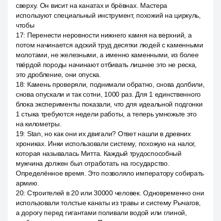
сверху. Он висит на канатах и брёвнах. Мастера
используют специальный инструмент, похожий на циркуль,
чтобы
17
:
Перенести неровности нижнего камня на верхний, а
потом начинается адский труд десятки людей с каменными
молотами, не железными, а именно каменными, из более
твёрдой породы начинают отбивать лишнее это не реска,
это дробление, они опуска.
18
:
Камень проверяли, поднимали обратно, снова долбили,
снова опускали и так сотни, 1000 раз. Для 1 единственного
блока эксперименты показали, что для идеальной подгонки
1 стыка требуются недели работы, а теперь умножьте это
на километры.
19
:
Stan, но как они их двигали? Ответ нашли в древних
хрониках. Инки использовали систему, похожую на налог,
которая называлась Митта. Каждый трудоспособный
мужчина должен был отработать на государство.
Определённое время. Это позволяло императору собирать
армию.
20
:
Строителей в 20 или 30000 человек. Одновременно они
использовали толстые канаты из травы и систему Рычагов,
а дорогу перед гигантами поливали водой или глиной,