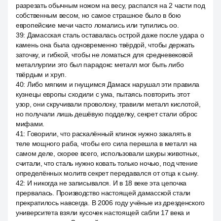
разрезать обычным ножом на весу, распался на 2 части под
собственным весом, но самое страшное было в бою
европейские мечи часто ломались или тупились оо.
39
:
Дамасская сталь оставалась острой даже после удара о
камень она была одновременно твёрдой, чтобы держать
заточку, и гибкой, чтобы не ломаться для средневековой
металлургии это был парадокс металл мог быть либо
твёрдым и хруп.
40
:
Либо мягким и гнущимся Дамаск нарушал эти правила
кузнецы европы сходили с ума, пытаясь повторить этот
узор, они скручивали проволоку, травили металл кислотой,
но получали лишь дешёвую подделку, секрет стали оброс
мифами.
41
:
Говорили, что раскалённый клинок нужно закалять в
теле мощного раба, чтобы его сила перешла в металл на
самом деле, скорее всего, использовали шкуры животных,
считали, что сталь нужно ковать только ночью, под чтение
определённых молитв секрет передавался от отца к сыну.
42
:
И никогда не записывался. И в 18 веке эта цепочка
прервалась. Производство настоящей дамасской стали
прекратилось навсегда. В 2006 году учёные из дрезденского
университета взяли кусочек настоящей сабли 17 века и