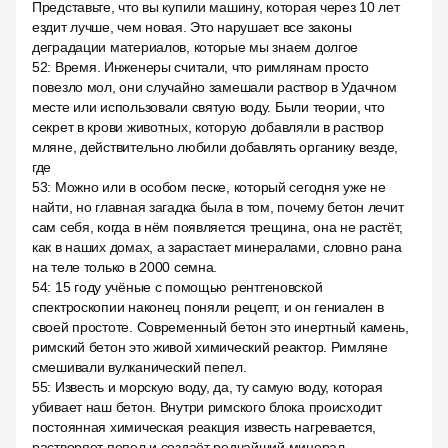
Представьте, что вы купили машину, которая через 10 лет
ездит лучше, чем новая. Это нарушает все законы
деградации материалов, которые мы знаем долгое
52
:
Время. Инженеры считали, что римлянам просто
повезло мол, они случайно замешали раствор в Удачном
месте или использовали святую воду. Были теории, что
секрет в крови животных, которую добавляли в раствор
мляне, действительно любили добавлять органику везде,
где
53
:
Можно или в особом песке, который сегодня уже не
найти, но главная загадка была в том, почему бетон лечит
сам себя, когда в нём появляется трещина, она не растёт,
как в наших домах, а зарастает минералами, словно рана
на теле только в 2000 семна.
54
:
15 году учёные с помощью рентгеновской
спектроскопии наконец поняли рецепт, и он гениален в
своей простоте. Современный бетон это инертный камень,
римский бетон это живой химический реактор. Римляне
смешивали вулканический пепел.
55
:
Известь и морскую воду, да, ту самую воду, которая
убивает наш бетон. Внутри римского блока происходит
постоянная химическая реакция известь нагревается,
растворяет пепел и создаёт редчайший минерал