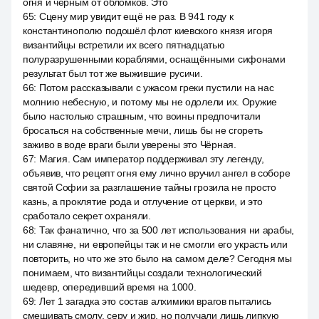
огня и черным от обломков. Это
65
:
Сцену мир увидит ещё не раз. В 941 году к
константинополю подошёл флот киевского князя игоря
византийцы встретили их всего пятнадцатью
полуразрушенными кораблями, оснащёнными сифонами
результат был тот же выжившие русичи.
66
:
Потом рассказывали с ужасом греки пустили на нас
молнию небесную, и потому мы не одолели их. Оружие
было настолько страшным, что воины предпочитали
бросаться на собственные мечи, лишь бы не сгореть
заживо в воде враги были уверены это Чёрная.
67
:
Магия. Сам император поддерживал эту легенду,
объявив, что рецепт огня ему лично вручил ангел в соборе
святой Софии за разглашение тайны грозила не просто
казнь, а проклятие рода и отлучение от церкви, и это
сработало секрет охраняли.
68
:
Так фанатично, что за 500 лет использования ни арабы,
ни славяне, ни европейцы так и не смогли его украсть или
повторить, но что же это было на самом деле? Сегодня мы
понимаем, что византийцы создали технологический
шедевр, опередивший время на 1000.
69
:
Лет 1 загадка это состав алхимики врагов пытались
смешивать смолу, серу и жир, но получали лишь липкую