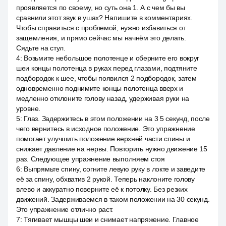
проявляется по своему, но суть она 1. А с чем бы вы
сравнили этот звук в ушах? Напишите в комментариях.
Чтобы справиться с проблемой, нужно избавиться от
защемления, и прямо сейчас мы начнём это делать.
Сядьте на стул.
4
:
Возьмите небольшое полотенце и оберните его вокруг
шеи концы полотенца в руках перед глазами, подтяните
подбородок к шее, чтобы появился 2 подбородок, затем
одновременно поднимите концы полотенца вверх и
медленно отклоните голову назад, удерживая руки на
уровне.
5
:
Глаз. Задержитесь в этом положении на 3 5 секунд, после
чего вернитесь в исходное положение. Это упражнение
помогает улучшить положение верхней части спины и
снижает давление на нервы. Повторить нужно движение 15
раз. Следующее упражнение выполняем стоя
6
:
Выпрямьте спину, согните левую руку в локте и заведите
её за спину, обхватив 2 рукой. Теперь наклоните голову
влево и аккуратно поверните её к потолку. Без резких
движений. Задерживаемся в таком положении на 30 секунд.
Это упражнение отлично раст.
7
:
Тягивает мышцы шеи и снимает напряжение. Главное