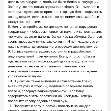
делать все аккуратно, чтобы не было болевых ощущений.
Звон в ушах это только вершина айсберга. Защемление в
шейном отделе может привести к гораздо более серьёзным
последствиям, если не заняться лечением вовремя, боли
станут постоянными.
8
:
Начнутся проблемы со зрением, появятся нарушения
координации и обмороки, снизится память и концентрация,
что может довести даже до болезни альцгеймера. Заняться
своим здоровьем нужно уже сегодня. Я приглашаю вас в
нашу клинику, где специалисты проведут диагностику. Вы
9
:
Точные причины вашего состояния и разработают
индивидуальный план лечения. Все для того, чтобы вы
чувствовали себя лучше каждый день и предотвратили
развитие серьёзных заболеваний. Записаться на
консультацию можно по ссылке в описании и последнее
упражнение от шума.
10
:
В ушах мы также выполняем стоя встаньте Ровно,
вытяните руки в стороны, медленно поверните голову
влево и, повернув ладонь правой руки к потолку,
задержитесь в этом положении на 3 секунды. Теперь
поверните голову ладонь правой руки.
11
:
Поверните к полу, а левой к потолку и на каждую
сторону повторите 10 раз. А теперь прислушайтесь к своим