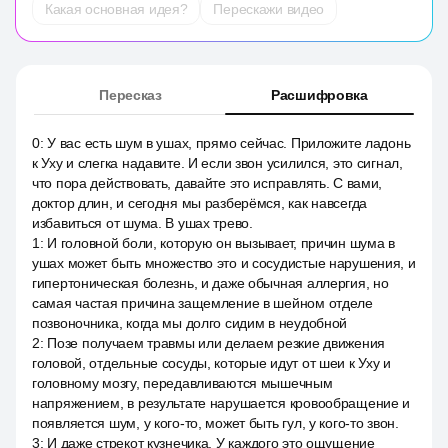
Какая основная идея?
Перескажи видео
Пересказ
Расшифровка
0
:
У вас есть шум в ушах, прямо сейчас. Приложите ладонь
к Уху и слегка надавите. И если звон усилился, это сигнал,
что пора действовать, давайте это исправлять. С вами,
доктор длин, и сегодня мы разберёмся, как навсегда
избавиться от шума. В ушах трево.
1
:
И головной боли, которую он вызывает, причин шума в
ушах может быть множество это и сосудистые нарушения, и
гипертоническая болезнь, и даже обычная аллергия, но
самая частая причина защемление в шейном отделе
позвоночника, когда мы долго сидим в неудобной
2
:
Позе получаем травмы или делаем резкие движения
головой, отдельные сосуды, которые идут от шеи к Уху и
головному мозгу, передавливаются мышечным
напряжением, в результате нарушается кровообращение и
появляется шум, у кого-то, может быть гул, у кого-то звон.
3
:
И даже стрекот кузнечика. У каждого это ощущение