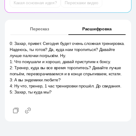
Какая основная идея?
Перескажи видео
Пересказ
Расшифровка
0
:
Захар, привет. Сегодня будет очень сложная тренировка.
Надеюсь, ты готов? Да, куда нам торопиться? Давайте
лучше палочки погрызём. Ну.
1
:
Что покушали и хорошо, давай приступим к боксу.
2
:
Тренер, куда вы все время торопитесь? Давайте лучше
попьём, переворачиваемся и в конце спрыгиваем, кстати.
3
:
А вы эндемики любите?
4
:
Ну что, тренер, 1 час тренировки прошёл. До свидания.
5
:
Захар, ты куда мы?